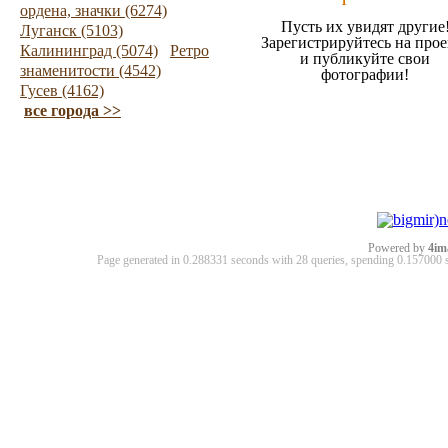
ордена, значки (6274)
Пусть их увидят другие
Луганск (5103)
Зарегистрируйтесь на прое
Калининград (5074)
Ретро
и публикуйте свои
знаменитости (4542)
фотографии!
Гусев (4162)
все города >>
Powered by
4im
Page generated in 0.288331 seconds with 28 queries, spending 0.15700