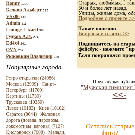
Старых, любимых... так
Ronny
1390
50 и более лет назад.
Белков Альберт
515
Улицы, жилые дома, об
VSx86
Подробнее о проекте >>
446
Admin
411
Также полезно:
Lounge_Lizard
364
Вопросы и ответы >>
Гудков А.И.
274
Ed4x4
Подпишитесь на старые
261
фейсбук - нажмите "нр
OVN
237
Если понравился проек
Рыковкин Владимир
225
Популярные города
Ретро открытки (24086)
Предыдущая публик
Москва (12939)
Санкт-
"
Мужская гимназия 
Петербург (11780)
<<-
Картины (11730)
Трускавец (10369)
Львов (10183)
Киев (10182)
Саратов (8644)
Железная
дорога (поезда, паровозы,
Остались старые
локомотивы, вагоны) (7127)
фото?
Кисловодск (7008)
Медали,