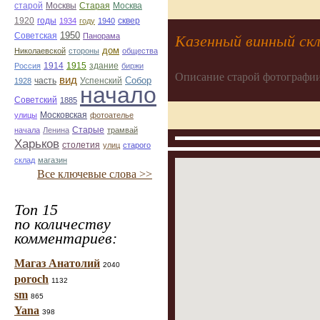
Старая
Москва
старой
Москвы
1920
годы
сквер
1934
году
1940
1950
Советская
Панорама
Казенный винный ск
дом
Николаевской
стороны
общества
1914
1915
здание
Россия
биржи
Описание старой фотографии
вид
Собор
Успенский
1928
часть
начало
Советский
1885
улицы
Московская
фотоателье
Старые
начала
Ленина
трамвай
Харьков
столетия
улиц
старого
склад
магазин
Все ключевые слова >>
Топ 15
по количеству
комментариев:
Магаз Анатолий
2040
poroch
1132
sm
865
Yana
398