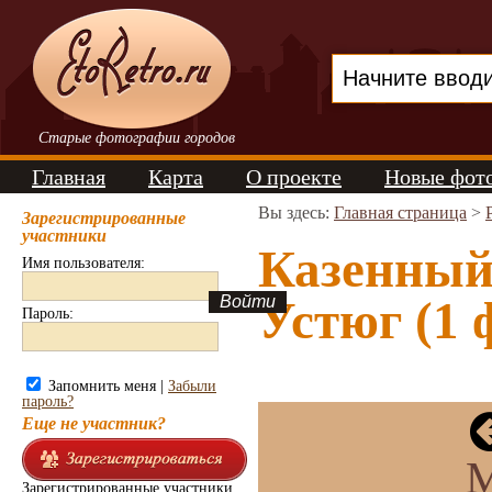
Старые фотографии городов
Главная
Карта
О проекте
Новые фот
Вы здесь:
Главная страница
>
Зарегистрированные
участники
Казенный
Имя пользователя:
Устюг (1 
Пароль:
Запомнить меня |
Забыли
пароль?
Еще не участник?
М
Зарегистрированные участники