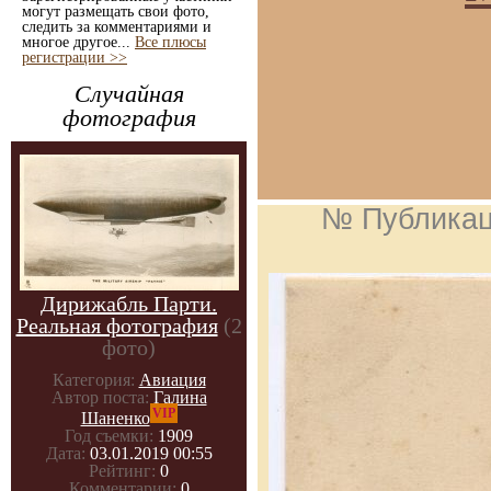
могут размещать свои фото,
следить за комментариями и
многое другое...
Все плюсы
регистрации >>
Случайная
фотография
№ Публика
Дирижабль Парти.
Реальная фотография
(2
фото)
Категория:
Авиация
Автор поста:
Галина
VIP
Шаненко
Год съемки:
1909
Дата:
03.01.2019 00:55
Рейтинг:
0
Комментарии:
0