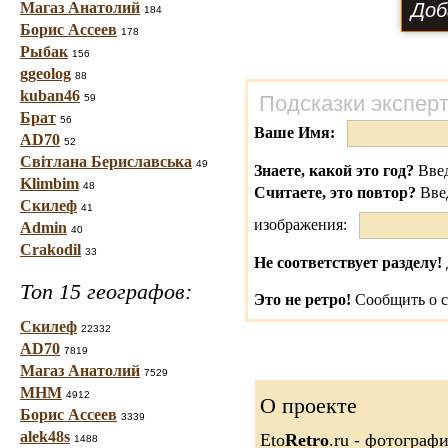
Магаз Анатолий
184
Борис Ассеев
178
Рыбак
156
ggeolog
88
kuban46
Подсказки экспер
59
Брат
56
Ваше Имя:
AD70
52
Світлана Бериславська
49
Знаете, какой это год?
Введ
Klimbim
48
Считаете, это повтор?
Вве
Скилеф
41
изображения:
Admin
40
Crakodil
33
Не соответствует разделу!
Топ 15 географов:
Это не ретро!
Сообщить о с
Скилеф
22332
AD70
7819
Магаз Анатолий
7529
МНМ
4912
О проекте
Борис Ассеев
3339
alek48s
Eto
Retro
.ru - фотограф
1488