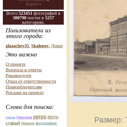
Карта:
-
Всего
523451
фотографий в
300790
постах в
5257
категориях.
Пользователи из
этого города:
glazachev35
,
Skalepov
,
Донат
Это важно
О проекте
Вопросы и ответы
Рекомендуем
Отказ от ответственности
Правообладателям
Реклама на проекте
Слова для поиска:
ретро
фото
Николаев
города
Размер: 
старый
фотография
Украина