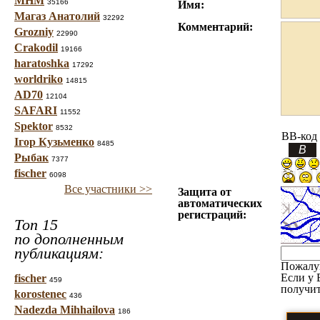
МНМ
35166
Имя:
Магаз Анатолий
32292
Комментарий:
Grozniy
22990
Crakodil
19166
haratoshka
17292
worldriko
14815
AD70
12104
SAFARI
11552
Spektor
8532
BB-код
Ігор Кузьменко
8485
Рыбак
7377
fischer
6098
Все участники >>
Защита от
автоматических
регистраций:
Топ 15
по дополненным
публикациям:
Пожалу
Если у 
fischer
459
получит
korostenec
436
Nadezda Mihhailova
186