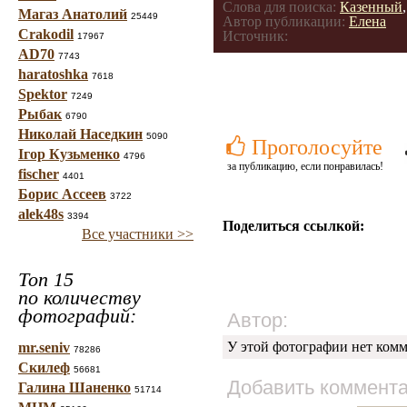
Слова для поиска:
Казенный
Магаз Анатолий
25449
Автор публикации:
Елена
Crakodil
Источник:
17967
AD70
7743
haratoshka
7618
Spektor
7249
Рыбак
6790
Николай Наседкин
5090
Проголосуйте
Ігор Кузьменко
4796
за публикацию, если понравилась!
fischer
4401
Борис Ассеев
3722
alek48s
3394
Поделиться ссылкой:
Все участники >>
Топ 15
по количеству
фотографий:
Автор:
У этой фотографии нет комм
mr.seniv
78286
Скилеф
56681
Добавить коммент
Галина Шаненко
51714