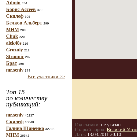
Admin
334
Борис Ассеев
320
Скилеф
305
Белков Альберт
299
МНМ
298
Chuk
220
alek48s
216
Grozniy
212
Strannic
202
Брат
198
mr.seniv
174
Все участники >>
Топ 15
по количеству
публикаций:
mr.seniv
45237
Скилеф
40848
Год съемки:
не указан
Галина Шаненко
Старый город:
Великий Устю
32703
Дата:
13.03.2011 20:10
МНМ
26542