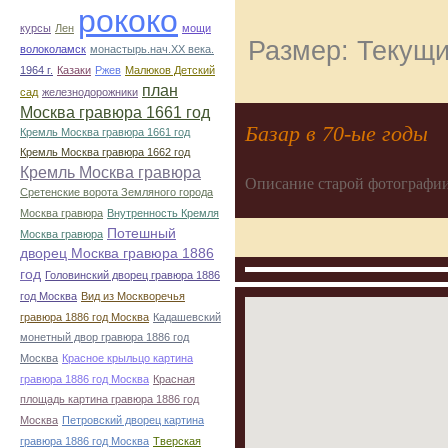
рококо
курсы
Лен
мощи
Размер: Текущи
волоколамск
монастырь.нач.ХХ века.
1964 г.
Казаки
Ржев
Малюков Детский
план
сад
железнодорожники
Москва гравюра 1661 год
Базар в 70-ые годы
Кремль Москва гравюра 1661 год
Кремль Москва гравюра 1662 год
Кремль Москва гравюра
Описание старой фотографии
Сретенские ворота Земляного города
Москва гравюра
Внутренность Кремля
Потешный
Москва гравюра
дворец Москва гравюра 1886
год
Головинский дворец гравюра 1886
год Москва
Вид из Москворечья
гравюра 1886 год Москва
Кадашевский
монетный двор гравюра 1886 год
Москва
Красное крыльцо картина
гравюра 1886 год Москва
Красная
площадь картина гравюра 1886 год
Москва
Петровский дворец картина
гравюра 1886 год Москва
Тверская