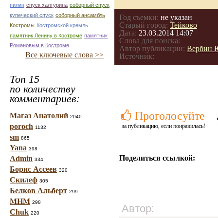
пилин
спуск халтурина
соборный спуск
купеческий спуск
соборный ансамбль
Год съемки:
не указан
Старый город:
Тейково
Костромы
Костромской кремль
Дата:
23.03.2014 14:07
памятник Ленину в Костроме
памятник
Слова для поиска:
Романовым в Костроме
Автор публикации:
Вербин 
Все ключевые слова >>
Источник:
Топ 15
по количеству
комментариев:
Проголосуйте
Магаз Анатолий
2040
poroch
за публикацию, если понравилась!
1132
sm
865
Yana
398
Поделиться ссылкой:
Admin
334
Борис Ассеев
320
Скилеф
305
Белков Альберт
299
МНМ
298
Автор:
Chuk
220