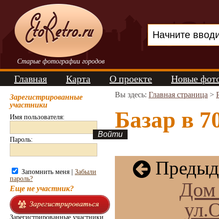
Старые фотографии городов
Главная
Карта
О проекте
Новые фот
Вы здесь:
Главная страница
>
Зарегистрированные
участники
Базар в 7
Имя пользователя:
Пароль:
Предыд
Запомнить меня |
Забыли
пароль?
Дом
Еще не участник?
ул.
Зарегистрированные участники