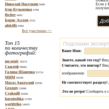
Пожалу
Николай Наседкин
Если у 
5090
получит
Ігор Кузьменко
4796
fischer
4401
Борис Ассеев
3722
alek48s
3394
Все участники >>
Топ 15
Подсказки экспер
по количеству
Ваше Имя:
фотографий:
Знаете, какой это год?
Введ
mr.seniv
78274
Считаете, это повтор?
Вве
Скилеф
56681
Галина Шаненко
51714
изображения:
МНМ
35166
Не соответствует разделу!
Магаз Анатолий
32292
Grozniy
22990
Это не ретро!
Сообщить о с
Crakodil
19166
haratoshka
17292
worldriko
14815