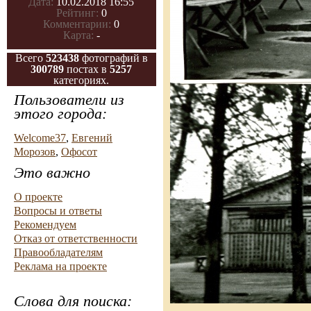
Дата:
10.02.2018 16:55
Рейтинг:
0
Комментарии:
0
Карта:
-
Всего
523438
фотографий в
300789
постах в
5257
категориях.
Пользователи из
этого города:
Welcome37
,
Евгений
Морозов
,
Офосот
Это важно
О проекте
Вопросы и ответы
Рекомендуем
Отказ от ответственности
Правообладателям
Реклама на проекте
Слова для поиска: