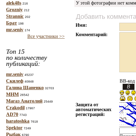
alek48s
У этой фотографии нет комм
216
Grozniy
212
Добавить коммент
Strannic
202
Брат
198
Имя:
mr.seniv
174
Комментарий:
Все участники >>
Топ 15
по количеству
публикаций:
mr.seniv
45237
Скилеф
BB-код
40848
Галина Шаненко
32703
МНМ
26542
Магаз Анатолий
25449
Защита от
Crakodil
17967
автоматических
AD70
регистраций:
7743
haratoshka
7618
Spektor
7249
Рыбак
6790