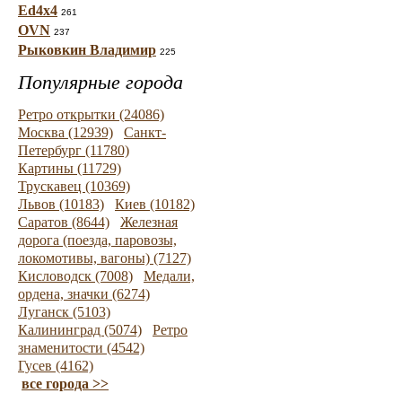
Ed4x4
261
OVN
237
Рыковкин Владимир
225
Популярные города
Ретро открытки (24086)
Москва (12939)
Санкт-
Петербург (11780)
Картины (11729)
Трускавец (10369)
Львов (10183)
Киев (10182)
Саратов (8644)
Железная
дорога (поезда, паровозы,
локомотивы, вагоны) (7127)
Кисловодск (7008)
Медали,
ордена, значки (6274)
Луганск (5103)
Калининград (5074)
Ретро
знаменитости (4542)
Гусев (4162)
все города >>