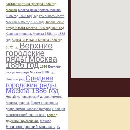
застава картина гравюра 1886 год
Москва
Москва-река Кремль Москва
1886 год 1823 год
Вид каменного моста
Москва 1886 год 1825 год
Пресненские
пруда и мост Москва 1886 год 1825 год
Красная площадь Москва 1886 год 1872
год
Биржа на Ильине Москва 1886 год
Верхние
1872 год
городские
ряды Москва
1886 год
1816
Верхние
городские ряды Москва 1886 год
Средние
Панской ряд
городские ряды
Москва 1886 год
Новый императорский дворец Крмель
Москва рисунок
Терем со стороны
двора Крмель Москва рисунок
Полиция
московский проспект
Горсад
Дружинин Крюковская
Жохово
Благовещенский монастырь