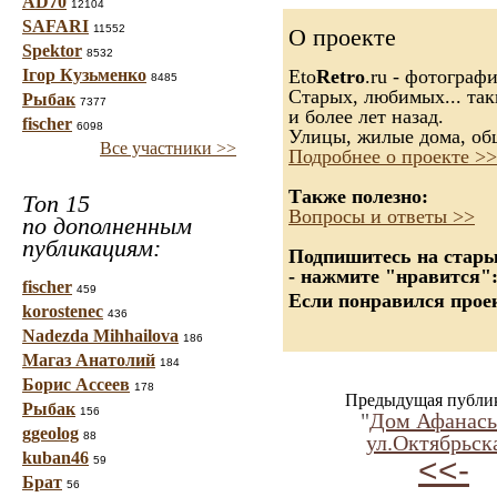
AD70
12104
SAFARI
11552
О проекте
Spektor
8532
Ігор Кузьменко
Eto
Retro
.ru - фотограф
8485
Старых, любимых... так
Рыбак
7377
и более лет назад.
fischer
6098
Улицы, жилые дома, об
Все участники >>
Подробнее о проекте >>
Также полезно:
Топ 15
Вопросы и ответы >>
по дополненным
публикациям:
Подпишитесь на старые
- нажмите "нравится"
fischer
459
Если понравился проек
korostenec
436
Nadezda Mihhailova
186
Магаз Анатолий
184
Борис Ассеев
178
Предыдущая публи
Рыбак
156
"
Дом Афанась
ggeolog
88
ул.Октябрьск
kuban46
<<-
59
Брат
56