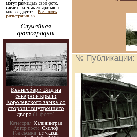
могут размещать свои фото,
следить за комментариями и
многое другое...
Все плюсы
регистрации >>
Случайная
фотография
№ Публикации
Кёнигсберг. Вид на
северное крыло
Королевского замка со
стороны внутреннего
двора
(1 фото)
Категория:
Калининград
Автор поста:
Скилеф
Год съемки:
не указан