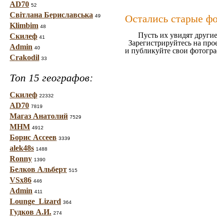
AD70
52
Світлана Бериславська
Остались старые ф
49
Klimbim
48
Пусть их увидят другие
Скилеф
41
Зарегистрируйтесь на про
Admin
40
и публикуйте свои фотогр
Crakodil
33
Топ 15 географов:
Скилеф
22332
AD70
7819
Магаз Анатолий
7529
МНМ
4912
Борис Ассеев
3339
alek48s
1488
Ronny
1390
Белков Альберт
515
VSx86
446
Admin
411
Lounge_Lizard
364
Гудков А.И.
274