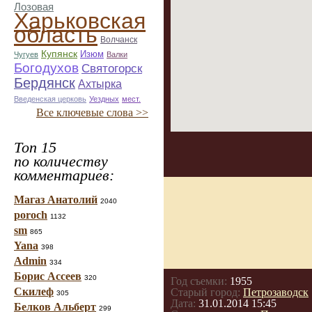
Лозовая
Харьковская
область
Волчанск
Купянск
Изюм
Чугуев
Валки
Богодухов
Святогорск
Бердянск
Ахтырка
Введенская церковь
Уездных
мест.
Все ключевые слова >>
Топ 15
по количеству
комментариев:
Магаз Анатолий
2040
poroch
1132
sm
865
Yana
398
Admin
334
Борис Ассеев
320
Год съемки:
1955
Скилеф
Старый город:
Петрозаводск
305
Дата:
31.01.2014 15:45
Белков Альберт
299