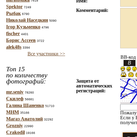
Имя:
7618
Spektor
7249
Комментарий:
Рыбак
6790
Николай Наседкин
5090
Ігор Кузьменко
4796
fischer
4401
Борис Ассеев
3722
alek48s
3394
Все участники >>
BB-код
Топ 15
по количеству
фотографий:
Защита от
автоматических
регистраций:
mr.seniv
78260
Скилеф
56681
Галина Шаненко
51710
МНМ
Пожалу
35166
Если у 
Магаз Анатолий
32292
получит
Grozniy
22990
Crakodil
19166