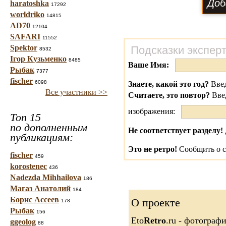
haratoshka
17292
worldriko
14815
AD70
12104
SAFARI
11552
Spektor
Подсказки экспер
8532
Ігор Кузьменко
8485
Ваше Имя:
Рыбак
7377
fischer
6098
Знаете, какой это год?
Введ
Все участники >>
Считаете, это повтор?
Вве
изображения:
Топ 15
по дополненным
Не соответствует разделу!
публикациям:
Это не ретро!
Сообщить о с
fischer
459
korostenec
436
Nadezda Mihhailova
186
Магаз Анатолий
184
Борис Ассеев
О проекте
178
Рыбак
156
Eto
Retro
.ru - фотограф
ggeolog
88