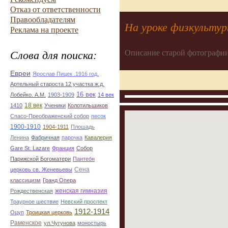
Отказ от ответственности
Правообладателям
На уроке физкультур
Реклама на проекте
Описание старой фотографии
Слова для поиска:
Евреи
Ярослав Пицек .1916 год.
Артельный староста 12 участка ж.д.
16 век
Лобейко. А.М.
1903-1909
14 век
18 век
1410
Ученики
Колотильшиков
Спасо-Преображенский собор
песок
1900-1910
1904-1911
Плошадь
Ленина
Фабричная
парочка
Кавалерия
Gare St. Lazare
Франция
Собор
Парижской Богоматери
Пантео́н
Сена
церковь св. Женевьевы
классицизм
Гранд Опера
женская гимназия
Рождественская
Траурное шествие
Невский проспект
1912-1914
Оцуп
Троицкая церковь
Раменское
ул.Чугунова
моностырь