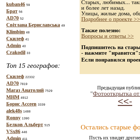
Старых, любимых... так
kuban46
59
и более лет назад.
Брат
56
Улицы, жилые дома, об
AD70
Подробнее о проекте >>
52
Світлана Бериславська
49
Также полезно:
Klimbim
48
Вопросы и ответы >>
Скилеф
41
Admin
Подпишитесь на старые
40
Crakodil
- нажмите "нравится"
33
Если понравился проек
Топ 15 географов:
Скилеф
22332
AD70
7819
Предыдущая публи
Магаз Анатолий
7529
"
Фотооткрытка от 
МНМ
4912
<<-
Борис Ассеев
3339
alek48s
1488
Ronny
1390
Белков Альберт
Остались старые ф
515
VSx86
446
Пусть их увидят другие
Admin
411