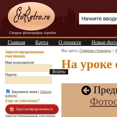
Старые фотографии городов
Главная
Карта
О проекте
Новые фот
Вы здесь:
Главная страница
>
Зарегистрированные
участники
На уроке 
Имя пользователя:
Пароль:
Пред
Запомнить меня |
Забыли
пароль?
Фотоо
Еще не участник?
Зарегистрированные участники