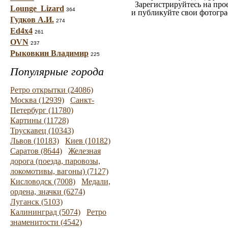
Зарегистрируйтесь на про
Lounge_Lizard
364
и публикуйте свои фотогр
Гудков А.И.
274
Ed4x4
261
OVN
237
Рыковкин Владимир
225
Популярные города
Ретро открытки (24086)
Москва (12939)
Санкт-
Петербург (11780)
Картины (11728)
Трускавец (10343)
Львов (10183)
Киев (10182)
Саратов (8644)
Железная
дорога (поезда, паровозы,
локомотивы, вагоны) (7127)
Кисловодск (7008)
Медали,
ордена, значки (6274)
Луганск (5103)
Калининград (5074)
Ретро
знаменитости (4542)