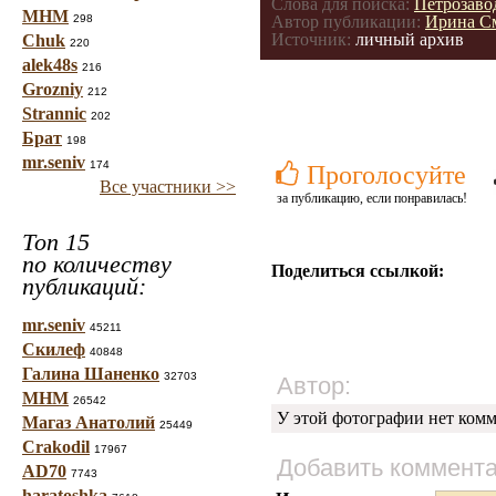
Слова для поиска:
Петрозаво
МНМ
298
Автор публикации:
Ирина С
Источник:
личный архив
Chuk
220
alek48s
216
Grozniy
212
Strannic
202
Брат
198
mr.seniv
174
Проголосуйте
Все участники >>
за публикацию, если понравилась!
Топ 15
по количеству
Поделиться ссылкой:
публикаций:
mr.seniv
45211
Скилеф
40848
Галина Шаненко
32703
Автор:
МНМ
26542
У этой фотографии нет комм
Магаз Анатолий
25449
Crakodil
17967
Добавить коммент
AD70
7743
haratoshka