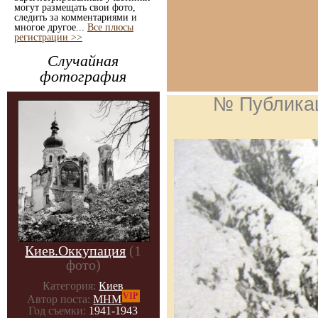
могут размещать свои фото,
следить за комментариями и
многое другое...
Все плюсы
регистрации >>
Случайная
фотография
№ Публика
Киев.Оккупация
(1
фото)
Категория:
Киев
VIP
Автор поста:
МНМ
Год съемки:
1941-1943