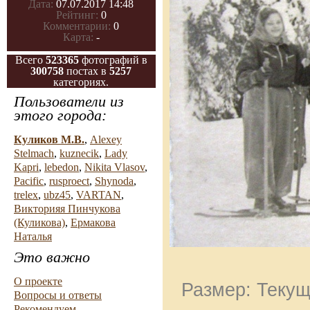
Дата:
07.07.2017 14:48
Рейтинг:
0
Комментарии:
0
Карта:
-
Всего
523365
фотографий в
300758
постах в
5257
категориях.
Пользователи из
этого города:
Куликов М.В.
,
Alexey
Stelmach
,
kuznecik
,
Lady
Kapri
,
lebedon
,
Nikita Vlasov
,
Pacific
,
rusproect
,
Shynoda
,
trelex
,
ubz45
,
VARTAN
,
Викторияя Пинчукова
(Куликова)
,
Ермакова
Наталья
Это важно
О проекте
Размер: Текущ
Вопросы и ответы
Рекомендуем