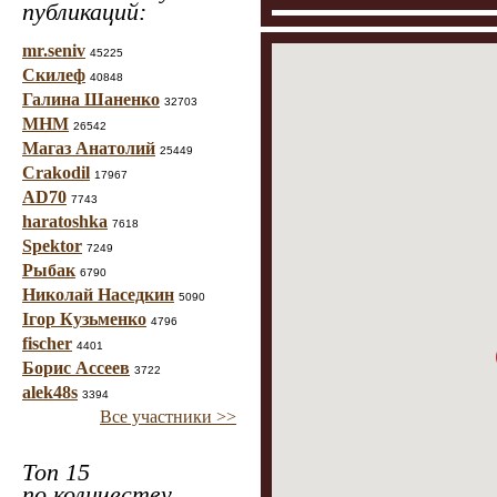
публикаций:
mr.seniv
45225
Скилеф
40848
Галина Шаненко
32703
МНМ
26542
Магаз Анатолий
25449
Crakodil
17967
AD70
7743
haratoshka
7618
Spektor
7249
Рыбак
6790
Николай Наседкин
5090
Ігор Кузьменко
4796
fischer
4401
Борис Ассеев
3722
alek48s
3394
Все участники >>
Топ 15
по количеству