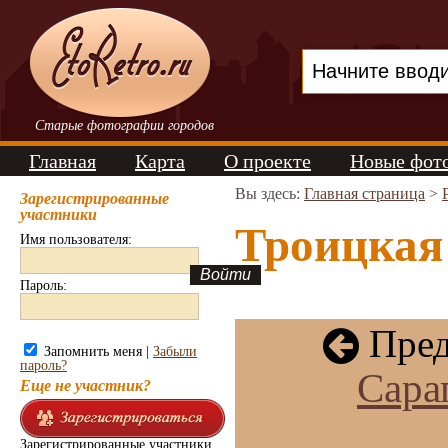
Старые фотографии городов
Главная
Карта
О проекте
Новые фот
Вы здесь:
Главная страница
>
Зарегистрированные
участники
Троицкая 
Имя пользователя:
Пароль:
Пред
Запомнить меня |
Забыли
пароль?
Сара
Еще не участник?
Зарегистрированные участники