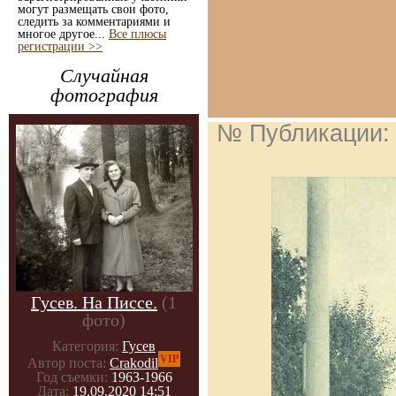
могут размещать свои фото,
следить за комментариями и
многое другое...
Все плюсы
регистрации >>
Случайная
фотография
№ Публикации
Гусев. На Писсе.
(1
фото)
Категория:
Гусев
VIP
Автор поста:
Crakodil
Год съемки:
1963-1966
Дата:
19.09.2020 14:51