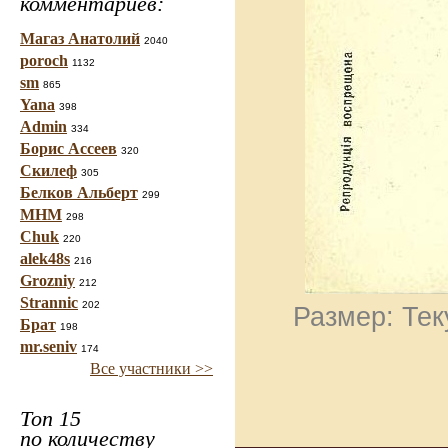
комментариев:
Магаз Анатолий
2040
poroch
1132
sm
865
Yana
398
Admin
334
Борис Ассеев
320
Скилеф
305
Белков Альберт
299
МНМ
298
Chuk
220
alek48s
216
Grozniy
212
Strannic
202
Размер: Тек
Брат
198
mr.seniv
174
Все участники >>
Топ 15
по количеству