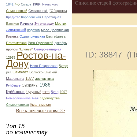
Описание старой фотографии
1841
4-5
Смара
1969г
Раевского
Семеновский
Смолненскія
"Общества
Кредита"
Королевская
Пароходная
Бастион
Рачевка
Энгельгарду
Мостик
Лопатинский
вздохов
Мало-Дворянская
Козинка
Одигитриевская
Евстафьева
Почтамтская
Риго-Орловской
декабрь
пролом
"Блонье"
Северо-западная
Ростов-на-
ID: 38847 (
12978
Дону
Ново-Покровская
Буфф
Самолет
рка
Волжско-Камский
1877
женщина
Машонкина
1986
Сызрань.
Куйбыше
Куйбышев.
Чугунный
яхта
Буэр
1997
Ремесленников
4-ая
садоводства
Симеоновская
Кыштымская
Все ключевые слова >>
Топ 15
по количеству