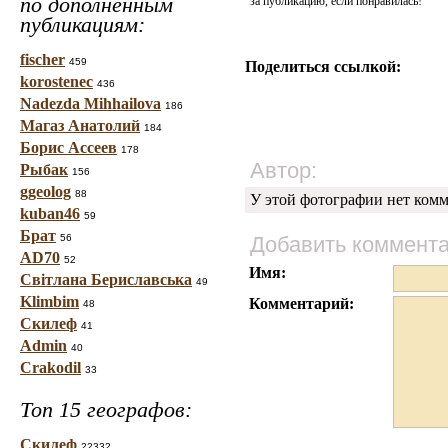
по дополненным
за публикацию, если понравилась!
публикациям:
fischer
459
Поделиться ссылкой:
korostenec
436
Nadezda Mihhailova
186
Магаз Анатолий
184
Борис Ассеев
178
Автор:
Рыбак
156
ggeolog
88
У этой фотографии нет комм
kuban46
59
Брат
56
Добавить коммент
AD70
52
Имя:
Світлана Бериславська
49
Klimbim
Комментарий:
48
Скилеф
41
Admin
40
Crakodil
33
Топ 15 географов:
Скилеф
22332