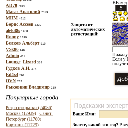
BB-код
AD70
7819
Магаз Анатолий
7529
МНМ
4912
Борис Ассеев
Защита от
3339
автоматических
alek48s
1488
регистраций:
Ronny
1390
Белков Альберт
515
VSx86
446
Пожалу
Admin
411
Если у 
Lounge_Lizard
364
получит
Гудков А.И.
274
Ed4x4
261
OVN
237
Рыковкин Владимир
225
Популярные города
Подсказки экспер
Ретро открытки (24086)
Москва (12939)
Санкт-
Ваше Имя:
Петербург (11780)
Картины (11729)
Знаете, какой это год?
Введ