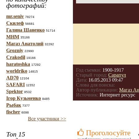
фотографий:
mr.seniv
78274
Скилеф
56681
Галина Шаненко
51714
МНМ
35166
Магаз Анатолий
32292
Grozniy
22990
Crakodil
19166
haratoshka
17292
Год съемки:
1900-1917
worldriko
14815
Старый город:
Сарапул
AD70
12104
Дата:
16.05.2013 09:47
SAFARI
Слова для поиска:
11552
Автор публикации:
Магаз А
Spektor
8532
Источник:
Интернет ресурс
Ігор Кузьменко
8485
Рыбак
7377
fischer
6098
Все участники >>
Проголосуйте
Топ 15