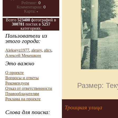
Рейтинг:
0
Комментарии:
0
Карта:
-
Всего
523400
фотографий в
300781
постах в
5257
категориях.
Пользователи из
этого города:
Alekseyz1977
,
alexey
,
alics
,
Алексей Мекешкин
Это важно
О проекте
Вопросы и ответы
Рекомендуем
Размер: Тек
Отказ от ответственности
Правообладателям
Реклама на проекте
Троицкая улица
Слова для поиска: