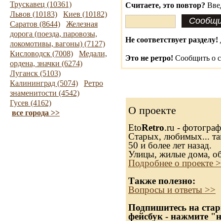
Трускавец (10361)
Считаете, это повтор?
Вве
Львов (10183)
Киев (10182)
Саратов (8644)
Железная
дорога (поезда, паровозы,
Не соответствует разделу!
локомотивы, вагоны) (7127)
Кисловодск (7008)
Медали,
Это не ретро!
Сообщить о с
ордена, значки (6274)
Луганск (5103)
Калининград (5074)
Ретро
знаменитости (4542)
Гусев (4162)
О проекте
все города >>
Eto
Retro
.ru - фотогра
Старых, любимых... та
50 и более лет назад.
Улицы, жилые дома, о
Подробнее о проекте 
Также полезно:
Вопросы и ответы >>
Подпишитесь на стар
фейсбук - нажмите "