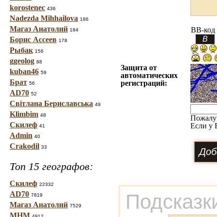
korostenec
436
Nadezda Mihhailova
186
Магаз Анатолий
BB-код
184
Борис Ассеев
178
Рыбак
156
ggeolog
88
Защита от
kuban46
59
автоматических
Брат
регистраций:
56
AD70
52
Світлана Бериславська
49
Klimbim
48
Пожалу
Скилеф
Если у 
41
Admin
40
Crakodil
33
Топ 15 географов:
Скилеф
22332
AD70
Подсказк
7819
Магаз Анатолий
7529
МНМ
4912