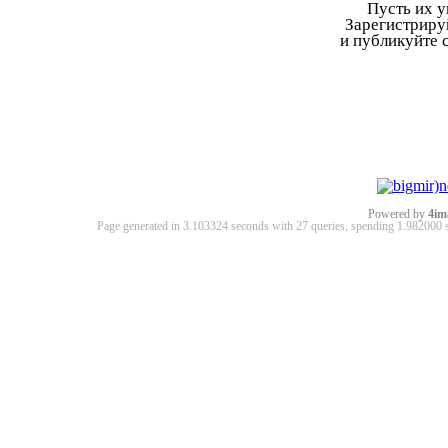
Пусть их у
Зарегистриру
и публикуйте 
Powered by
4im
Page generated in 3.103324 seconds with 27 queries, spending 1.98200