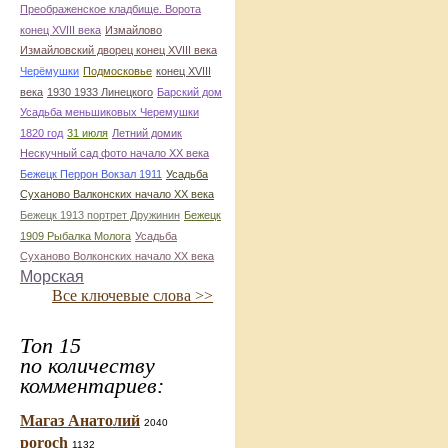
Преображенское кладбище. Ворота
конец ХVIII века
Измайлово
Измайловский дворец конец ХVIII века
Черёмушки
Подмосковье
конец ХVIII
века
1930 1933 Линецкого
Барский дом
Усадьба меньшиковых Черемушки
1820 год
31 июля
Летний домик
Нескучный сад фото начало ХХ века
Бежецк Перрон Вокзал 1911
Усадьба
Суханово Валконских начало ХХ века
Бежецк 1913 портрет Дружинин
Бежецк
1909 Рыбалка Молога
Усадьба
Суханово Волконских начало ХХ века
Морская
Все ключевые слова >>
Топ 15
по количеству
комментариев:
Магаз Анатолий
2040
poroch
1132