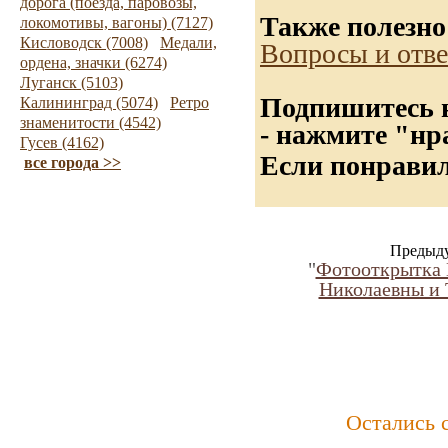
дорога (поезда, паровозы,
Также полезно
локомотивы, вагоны) (7127)
Кисловодск (7008)
Медали,
Вопросы и отв
ордена, значки (6274)
Луганск (5103)
Подпишитесь н
Калининград (5074)
Ретро
знаменитости (4542)
- нажмите "нр
Гусев (4162)
Если понравил
все города >>
Предыду
"
Фотооткрытка 
Николаевны и 
Остались 