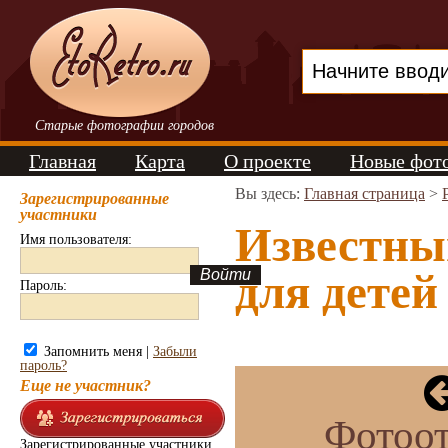
Старые фотографии городов
Главная
Карта
О проекте
Новые фот
Вы здесь:
Главная страница
>
Зарегистрированные
участники
Известный
Имя пользователя:
для детей
Пароль:
Запомнить меня |
Забыли
пароль?
Еще не участник?
Фотоот
Зарегистрированные участники