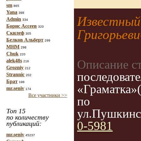
sm
865
Yana
398
Известный 
Admin
334
Борис Ассеев
320
Григорьеви
Скилеф
305
Белков Альберт
299
МНМ
298
Chuk
220
Описание с
alek48s
216
Grozniy
212
последовате
Strannic
202
Брат
198
«Граматка»(
mr.seniv
174
Все участники >>
по
ул.Пушкинс
Топ 15
по количеству
0-5981
публикаций:
mr.seniv
45237