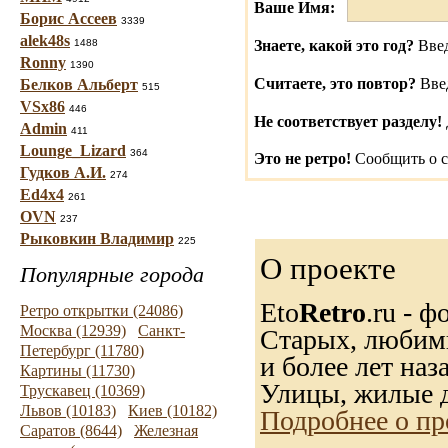
Ваше Имя:
Борис Ассеев
3339
alek48s
1488
Знаете, какой это год?
Введ
Ronny
1390
Считаете, это повтор?
Вве
Белков Альберт
515
VSx86
446
Не соответствует разделу!
Admin
411
Lounge_Lizard
364
Это не ретро!
Сообщить о с
Гудков А.И.
274
Ed4x4
261
OVN
237
Рыковкин Владимир
225
О проекте
Популярные города
Eto
Retro
.ru - 
Ретро открытки (24086)
Москва (12939)
Санкт-
Старых, любимы
Петербург (11780)
и более лет наза
Картины (11730)
Улицы, жилые д
Трускавец (10369)
Львов (10183)
Киев (10182)
Подробнее о пр
Саратов (8644)
Железная