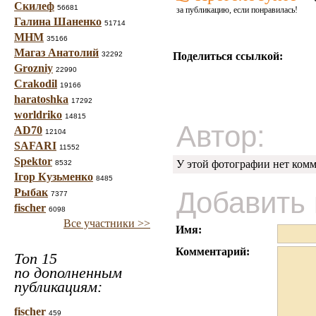
Скилеф
56681
за публикацию, если понравилась!
Галина Шаненко
51714
МНМ
35166
Магаз Анатолий
32292
Поделиться ссылкой:
Grozniy
22990
Crakodil
19166
haratoshka
17292
worldriko
14815
Автор:
AD70
12104
SAFARI
11552
Spektor
У этой фотографии нет комм
8532
Ігор Кузьменко
8485
Рыбак
Добавить
7377
fischer
6098
Все участники >>
Имя:
Комментарий:
Топ 15
по дополненным
публикациям:
fischer
459