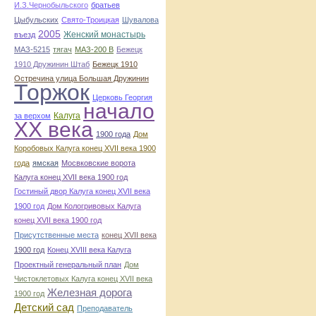
И.З.Чернобыльского
братьев
Цыбульских
Свято-Троицкая
Шувалова
2005
Женский монастырь
въезд
МАЗ-5215
тягач
МАЗ-200 В
Бежецк
1910 Дружинин Штаб
Бежецк 1910
Остречина улица Большая Дружинин
Торжок
Церковь Георгия
начало
Калуга
за верхом
ХХ века
1900 года
Дом
Коробовых Калуга конец ХVII века 1900
года
ямская
Мосвковские ворота
Калуга конец ХVII века 1900 год
Гостиный двор Калуга конец ХVII века
1900 год
Дом Кологривовых Калуга
конец ХVII века 1900 год
Присутственные места
конец ХVII века
1900 год
Конец XVIII века Калуга
Проектный генеральный план
Дом
Чистоклетовых Калуга конец ХVII века
Железная дорога
1900 год
Детский сад
Преподаватель