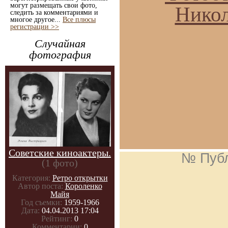
могут размещать свои фото,
Никол
следить за комментариями и
многое другое...
Все плюсы
регистрации >>
Случайная
фотография
Советские киноактеры.
№ Пуб
(1 фото)
Категория:
Ретро открытки
Автор поста:
Короленко
Майя
Год съемки:
1959-1966
Дата:
04.04.2013 17:04
Рейтинг:
0
Комментарии:
0