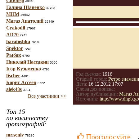
Скилеф
40848
Галина Шаненко
32703
МНМ
26542
Магаз Анатолий
25449
Crakodil
17967
AD70
7743
haratoshka
7618
Spektor
7249
Рыбак
6790
Николай Наседкин
5090
Ігор Кузьменко
4796
Год съемки:
1916
fischer
4401
Старый город:
Ретро знамен
Борис Ассеев
3722
Дата:
16.12.2012 17:07
Слова для поиска:
alek48s
3394
Автор публикации:
Магаз А
Все участники >>
Источник:
http://www.dnpb.g
Топ 15
по количеству
фотографий:
mr.seniv
Проголосуйте
78286