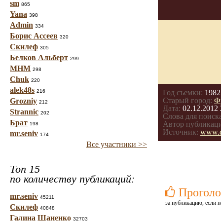
sm
865
Yana
398
Admin
334
Борис Ассеев
320
Скилеф
305
Белков Альберт
299
МНМ
298
Chuk
220
alek48s
216
Год съемки:
1982
Старый город:
Ф
Grozniy
212
Дата:
02.12.2012 
Strannic
202
Слова для поиска
Брат
Автор публикац
198
Источник:
www.dr
mr.seniv
174
Все участники >>
Топ 15
по количеству публикаций:
Проголо
mr.seniv
45211
за публикацию, если п
Скилеф
40848
Галина Шаненко
32703