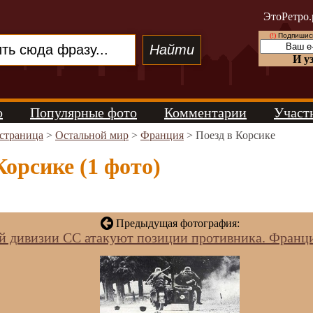
ЭтоРетро.
(!)
Подпишись
И у
о
Популярные фото
Комментарии
Участ
 страница
>
Остальной мир
>
Франция
> Поезд в Корсике
Корсике (1 фото)
Предыдущая фотография:
й дивизии СС атакуют позиции противника. Франция