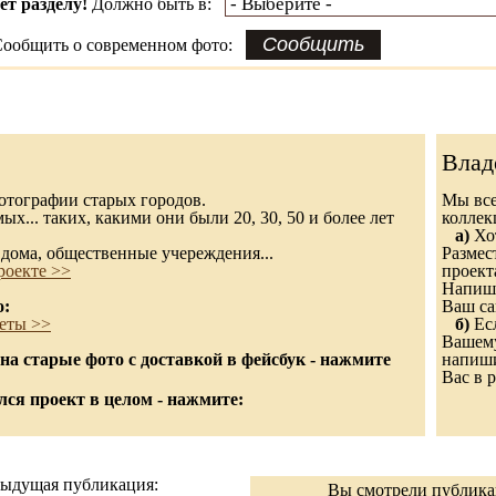
ет разделу!
Должно быть в:
ообщить о современном фото:
Влад
 фотографии старых городов.
Мы все
х... таких, какими они были 20, 30, 50 и более лет
колле
а)
Хот
дома, общественные учереждения...
Размес
роекте >>
проект
Напиши
о:
Ваш са
еты >>
б)
Есл
Вашему
а старые фото с доставкой в фейсбук - нажмите
напиши
Вас в р
ся проект в целом - нажмите:
ыдущая публикация:
Вы смотрели публик