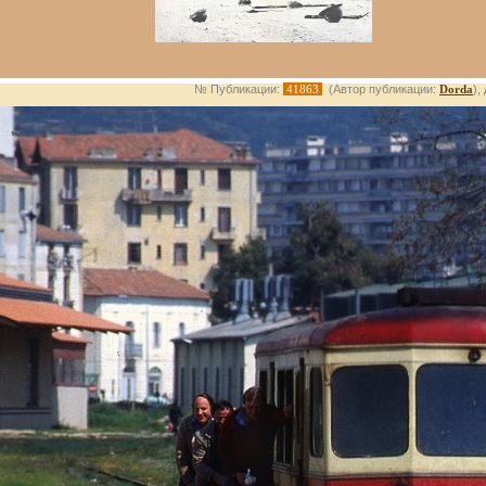
№ Публикации:
41863
(Автор публикации:
Dorda
),