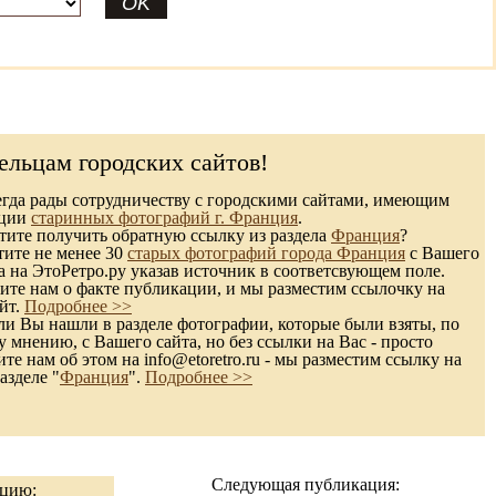
ельцам городских сайтов!
гда рады сотрудничеству с городскими сайтами, имеющим
кции
старинных фотографий г. Франция
.
ите получить обратную ссылку из раздела
Франция
?
тите не менее 30
старых фотографий города Франция
с Вашего
а на ЭтоРетро.ру указав источник в соответсвующем поле.
те нам о факте публикации, и мы разместим ссылочку на
йт.
Подробнее >>
и Вы нашли в разделе фотографии, которые были взяты, по
 мнению, с Вашего сайта, но без ссылки на Вас - просто
те нам об этом на info@etoretro.ru - мы разместим ссылку на
азделе "
Франция
".
Подробнее >>
Следующая публикация:
ацию: