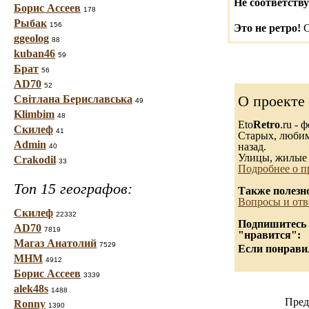
Не соответству
Борис Ассеев
178
Рыбак
156
Это не ретро!
С
ggeolog
88
kuban46
59
Брат
56
AD70
52
О проекте
Світлана Бериславська
49
Klimbim
48
Eto
Retro
.ru -
Скилеф
41
Старых, любимы
Admin
назад.
40
Улицы, жилые 
Crakodil
33
Подробнее о п
Топ 15 географов:
Также полезн
Вопросы и отв
Скилеф
22332
Подпишитесь н
AD70
7819
"нравится":
Магаз Анатолий
7529
Если понравил
МНМ
4912
Борис Ассеев
3339
alek48s
1488
Пред
Ronny
1390