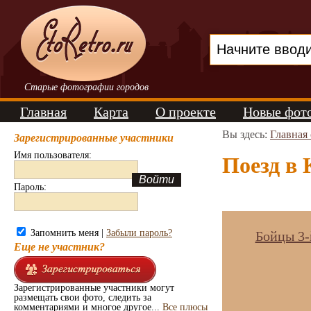
Старые фотографии городов
Главная
Карта
О проекте
Новые фот
Вы здесь:
Главная
Зарегистрированные участники
Имя пользователя:
Поезд в 
Пароль:
Запомнить меня |
Забыли пароль?
Бойцы 3-
Еще не участник?
Зарегистрированные участники могут
размещать свои фото, следить за
комментариями и многое другое...
Все плюсы