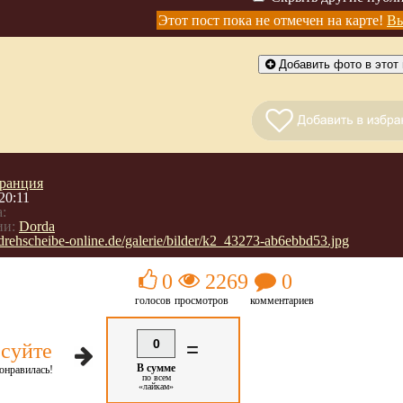
Этот пост пока не отмечен на карте!
Вы
Добавить фото в этот 
ранция
20:11
:
ии:
Dorda
ehscheibe-online.de/galerie/bilder/k2_43273-ab6ebbd53.jpg
0
2269
0
голосов
просмотров
комментариев
0
=
суйте
В сумме
онравилась!
по всем
«лайкам»