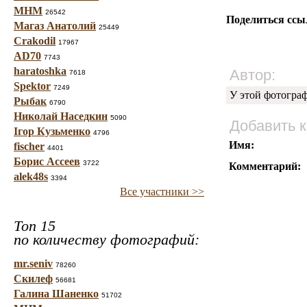
МНМ
26542
Поделиться ссы
Магаз Анатолий
25449
Crakodil
17967
AD70
7743
haratoshka
Автор:
7618
Spektor
7249
У этой фотогра
Рыбак
6790
Николай Наседкин
5090
Добавить 
Ігор Кузьменко
4796
Имя:
fischer
4401
Борис Ассеев
3722
Комментарий:
alek48s
3394
Все участники >>
Топ 15
по количеству фотографий:
mr.seniv
78260
Скилеф
56681
Галина Шаненко
51702