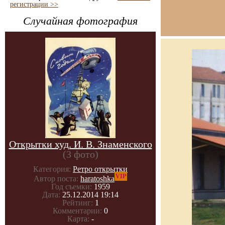
регистрации >>
Случайная фотография
Открытки худ. И. В. Знаменского
(3 фото)
Категория:
Ретро открытки
VIP
Автор поста:
haratoshka
Год съемки:
1959
Дата:
25.12.2014 19:14
Рейтинг:
1
Комментарии:
0
Карта:
-