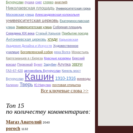
Бугуруслан
пушка
снег
стерео
анаглиф
Николаевская площадь
Университетская горка
Московская улица
Александровская колокольня
университетская церковь
Екатеринославская
улица
Университетская улица
Соборная площадь
Середина XIX века
Старый Харьков
Прибытие поезда
Антониевская церковь
ХГАДИ
Харьковская
Академия Дизайна и Искусств
Художественное
училище
Богоявленский собор
река Волга
Монастырь
Картезианцев в г.Береза
Красные казармы
Бреский
Алупка
вокзал
Первомай
Букет
Зарубин
ЗВЕРИ
ГАЗ-67-420
автомобиль Бугуруслан
Кинель мост
Кашин
1910-1916
Бугуруслан
минводы
Тверь
Калинин
Ю.Никулин
почтовая открытка
Все ключевые слова >>
Топ 15
по количеству комментариев:
Магаз Анатолий
2040
poroch
1132