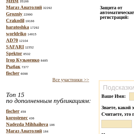
МНМ
35166
Магаз Анатолий
Защита от
32292
автоматически
Grozniy
22990
регистраций:
Crakodil
19166
haratoshka
17292
worldriko
14815
AD70
12104
SAFARI
11552
Spektor
8532
Ігор Кузьменко
8485
Рыбак
7377
fischer
6098
Все участники >>
Подсказки
Топ 15
Ваше Имя:
по дополненным публикациям:
Знаете, какой 
fischer
459
Считаете, это 
korostenec
436
Nadezda Mihhailova
186
Магаз Анатолий
184