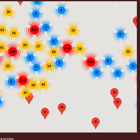
2
4
35
2
3
236
53
15
76
5
4
20
27
91
244
19
159
35
69
3
8
114
5
14
23
6
7
4
5
108
6
44
18
47
икации