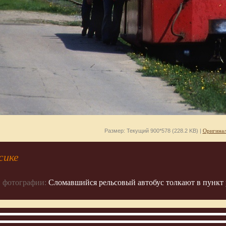
Размер: Текущий 900*578 (228.2 KB) |
Оригинал
сике
 фотографии:
Сломавшийся рельсовый автобус толкают в пункт 
907