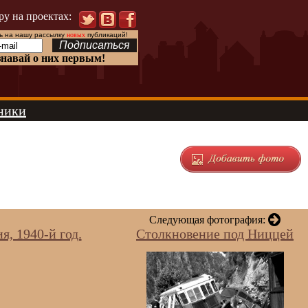
ру на проектах:
 на нашу рассылку
новых
публикаций!
знавай о них первым!
ники
Следующая фотография:
, 1940-й год.
Столкновение под Ниццей