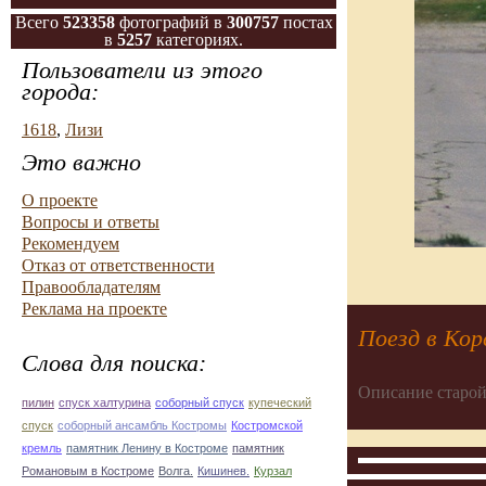
Всего
523358
фотографий в
300757
постах
в
5257
категориях.
Пользователи из этого
города:
1618
,
Лизи
Это важно
О проекте
Вопросы и ответы
Рекомендуем
Отказ от ответственности
Правообладателям
Реклама на проекте
Поезд в Кор
Слова для поиска:
Описание старой
пилин
спуск халтурина
соборный спуск
купеческий
спуск
соборный ансамбль Костромы
Костромской
кремль
памятник Ленину в Костроме
памятник
Романовым в Костроме
Волга.
Кишинев.
Курзал