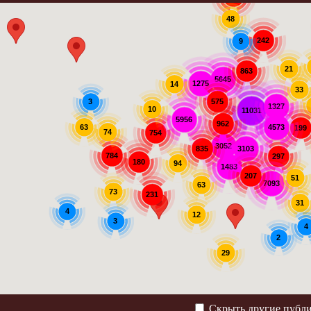
48
242
9
21
863
5645
1275
14
33
575
3
1327
10
11031
5956
962
63
4573
199
74
754
3052
3103
835
784
297
180
94
1483
207
51
7093
63
73
231
31
4
12
3
4
2
29
Скрыть другие публ