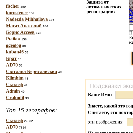
Защита от
fischer
автоматических
459
регистраций:
korostenec
436
Nadezda Mihhailova
186
Магаз Анатолий
184
Борис Ассеев
П
178
Е
Рыбак
156
к
ggeolog
88
kuban46
59
Брат
56
AD70
52
Світлана Бериславська
49
Klimbim
48
Скилеф
Подсказки экс
41
Admin
40
Ваше Имя:
Crakodil
33
Знаете, какой это го
Топ 15 географов:
Считаете, это повто
Скилеф
22332
эти изображения:
AD70
7819