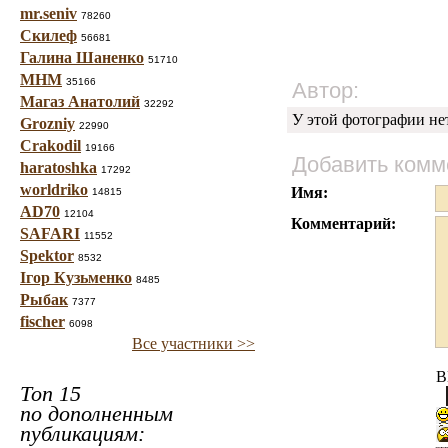
mr.seniv
78260
Скилеф
56681
Галина Шаненко
51710
МНМ
35166
Автор:
Магаз Анатолий
32292
У этой фотографии не
Grozniy
22990
Crakodil
19166
Добавить комм
haratoshka
17292
worldriko
Имя:
14815
AD70
12104
Комментарий:
SAFARI
11552
Spektor
8532
Ігор Кузьменко
8485
Рыбак
7377
fischer
6098
Все участники >>
B
Топ 15
по дополненным
публикациям: