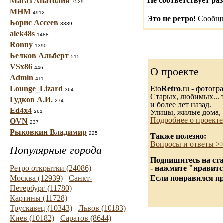
Не соответствует раз
Магаз Анатолий
7529
МНМ
4912
Это не ретро!
Сообщи
Борис Ассеев
3339
alek48s
1488
Ronny
1390
Белков Альберт
515
VSx86
446
О проекте
Admin
411
Lounge_Lizard
Eto
Retro
.ru - фотог
364
Старых, любимых... т
Гудков А.И.
274
и более лет назад.
Ed4x4
Улицы, жилые дома, 
261
Подробнее о проекте
OVN
237
Рыковкин Владимир
225
Также полезно:
Вопросы и ответы >
Популярные города
Подпишитесь на ста
Ретро открытки (24086)
- нажмите "нравитс
Москва (12939)
Санкт-
Если понравился пр
Петербург (11780)
Картины (11728)
Трускавец (10343)
Львов (10183)
Киев (10182)
Саратов (8644)