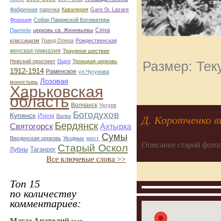
Фабричная
парочка
Кавалерия
Gare St. Lazare
Франция
Собор Парижской Богоматери
Сена
Пантео́н
церковь св. Женевьевы
классицизм
Гранд Опера
Рождественская
женская гимназия
Траурное шествие
Невский проспект
Оцуп
Троицкая церковь
Размер: Тек
1912-1914
Раменское
ул.Чугунова
Лозовая
моностырь
Харьковская
область
Волчанск
Чугуев
Богодухов
Купянск
Изюм
Валки
Д. Коротченко в
Бердянск
Святогорск
Ахтырка
Сумы
Введенская церковь
Уездных
мест.
Описание старой фото
Старый Оскол
Таганрог
Лубны
Все ключевые слова >>
Топ 15
по количеству
комментариев:
Магаз Анатолий