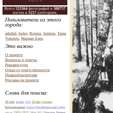
Карта:
-
Всего
523364
фотографий в
300757
постах в
5257
категориях.
Пользователи из этого
города:
adufinI
,
Iorlay
,
Romoz
,
Saimon
,
Tania
Volunets
,
Марьян Блек
Это важно
О проекте
Вопросы и ответы
Рекомендуем
Отказ от ответственности
Правообладателям
Реклама на проекте
Слова для поиска:
16 век
18 век
14 век
1410
Ученики
Колотильшиков
Спасо-Преображенский собор
1900-1910
песок
1904-1911
Плошадь Ленина