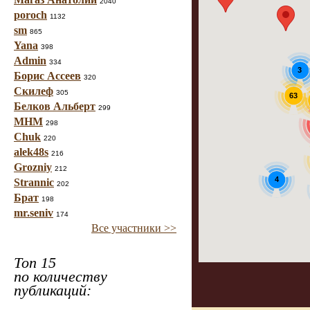
2040
poroch
1132
sm
865
Yana
398
Admin
334
3
Борис Ассеев
320
Скилеф
305
63
Белков Альберт
299
МНМ
298
Chuk
220
alek48s
216
Grozniy
212
4
Strannic
202
Брат
198
mr.seniv
174
Все участники >>
Топ 15
по количеству
публикаций: