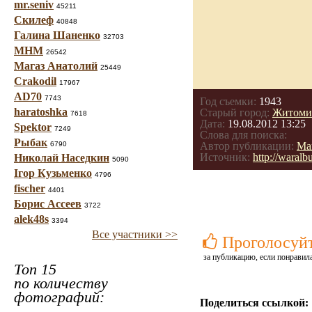
mr.seniv
45211
Скилеф
40848
Галина Шаненко
32703
МНМ
26542
Магаз Анатолий
25449
Crakodil
17967
AD70
7743
Год съемки:
1943
haratoshka
Старый город:
Житомир
7618
Дата:
19.08.2012 13:25
Spektor
7249
Слова для поиска:
Рыбак
6790
Автор публикации:
Ма
Источник:
http://waral
Николай Наседкин
5090
Ігор Кузьменко
4796
fischer
4401
Борис Ассеев
3722
alek48s
3394
Все участники >>
Проголосуй
за публикацию, если понравила
Топ 15
по количеству
фотографий:
Поделиться ссылкой: