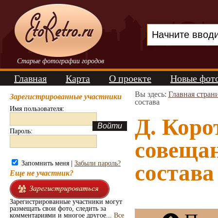
Старые фотографии городов
Главная
Карта
О проекте
Новые фот
Вы здесь:
Главная стран
Зарегистрированные участники
состава
Имя пользователя:
Д. Коро
Пароль:
совеща
Запомнить меня |
Забыли пароль?
состава
Еще не участник?
Зарегистрированные участники могут
размещать свои фото, следить за
комментариями и многое другое...
Все