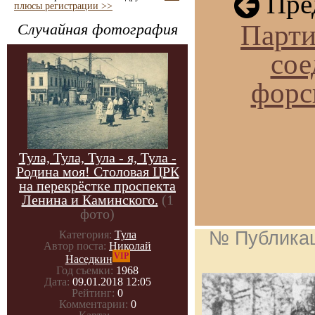
Пре
плюсы регистрации >>
Парти
Случайная фотография
сое
форс
Тула, Тула, Тула - я, Тула -
Родина моя! Столовая ЦРК
на перекрёстке проспекта
Ленина и Каминского.
(1
фото)
№ Публика
Категория:
Тула
Автор поста:
Николай
VIP
Наседкин
Год съемки:
1968
Дата:
09.01.2018 12:05
Рейтинг:
0
Комментарии:
0