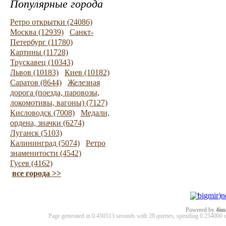
Популярные города
Ретро открытки (24086)
Москва (12939)
Санкт-
Петербург (11780)
Картины (11728)
Трускавец (10343)
Львов (10183)
Киев (10182)
Саратов (8644)
Железная
дорога (поезда, паровозы,
локомотивы, вагоны) (7127)
Кисловодск (7008)
Медали,
ордена, значки (6274)
Луганск (5103)
Калининград (5074)
Ретро
знаменитости (4542)
Гусев (4162)
все города >>
Powered by
4im
Page generated in 0.450513 seconds with 28 queries, spending 0.25400