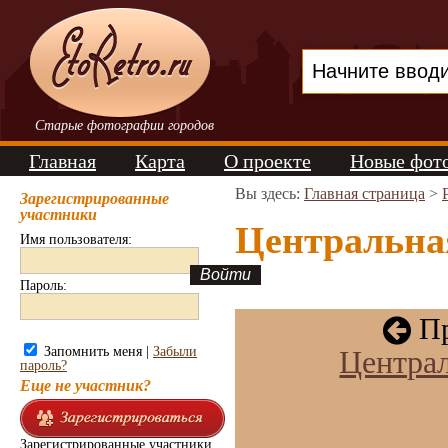
Старые фотографии городов
Главная
Карта
О проекте
Новые фот
Вы здесь:
Главная страница
>
Зарегистрированные
участники
Центральная
Имя пользователя:
Пароль:
Пр
Запомнить меня |
Забыли
Централ
пароль?
Еще не участник?
Зарегистрированные участники