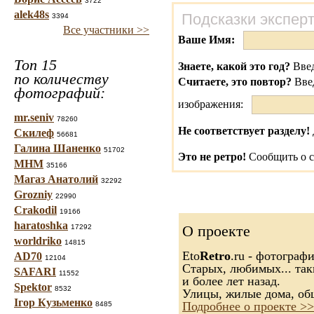
3722
alek48s
Подсказки экспер
3394
Все участники >>
Ваше Имя:
Топ 15
Знаете, какой это год?
Введ
по количеству
Считаете, это повтор?
Вве
фотографий:
изображения:
mr.seniv
78260
Не соответствует разделу!
Скилеф
56681
Галина Шаненко
51702
Это не ретро!
Сообщить о с
МНМ
35166
Магаз Анатолий
32292
Grozniy
22990
Crakodil
19166
haratoshka
О проекте
17292
worldriko
14815
Eto
Retro
.ru - фотограф
AD70
12104
Старых, любимых... так
SAFARI
11552
и более лет назад.
Spektor
8532
Улицы, жилые дома, об
Ігор Кузьменко
Подробнее о проекте >>
8485