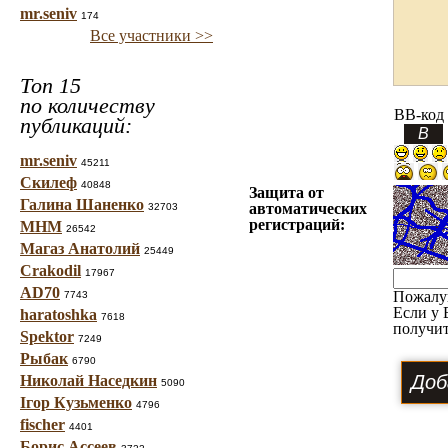
mr.seniv
174
Все участники >>
Топ 15
по количеству
BB-код
публикаций:
mr.seniv
45211
Скилеф
40848
Защита от
Галина Шаненко
автоматических
32703
регистраций:
МНМ
26542
Магаз Анатолий
25449
Crakodil
17967
AD70
Пожалу
7743
Если у 
haratoshka
7618
получит
Spektor
7249
Рыбак
6790
Николай Наседкин
5090
Ігор Кузьменко
4796
fischer
4401
Борис Ассеев