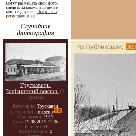
могут размещать свои фото,
следить за комментариями и
многое другое...
Все плюсы
регистрации >>
Случайная
фотография
№ Публикации:
30
Трускавець.
Залізничний вокзал.
(1
фото)
Категория:
Трускавец
VIP
Автор поста:
mr.seniv
Год съемки:
1912
Дата:
15.08.2015 12:06
Рейтинг:
0
Комментарии:
0