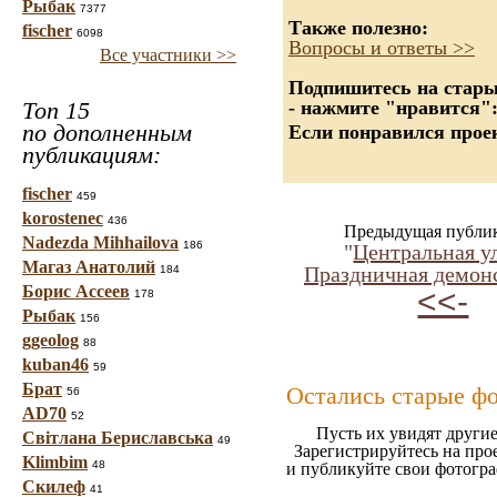
Рыбак
7377
Также полезно:
fischer
6098
Вопросы и ответы >>
Все участники >>
Подпишитесь на старые
Топ 15
- нажмите "нравится"
по дополненным
Если понравился проек
публикациям:
fischer
459
korostenec
436
Предыдущая публи
Nadezda Mihhailova
186
"
Центральная у
Магаз Анатолий
Праздничная демон
184
Борис Ассеев
<<-
178
Рыбак
156
ggeolog
88
kuban46
59
Брат
Остались старые ф
56
AD70
52
Пусть их увидят другие
Світлана Бериславська
49
Зарегистрируйтесь на про
Klimbim
48
и публикуйте свои фотогр
Скилеф
41