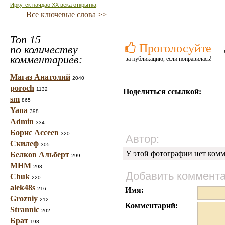
Иркутск начдао ХХ века открытка
Все ключевые слова >>
Топ 15
Проголосуйте
по количеству
комментариев:
за публикацию, если понравилась!
Магаз Анатолий
2040
poroch
1132
Поделиться ссылкой:
sm
865
Yana
398
Admin
334
Борис Ассеев
320
Автор:
Скилеф
305
У этой фотографии нет комм
Белков Альберт
299
МНМ
298
Добавить коммент
Chuk
220
alek48s
216
Имя:
Grozniy
212
Комментарий:
Strannic
202
Брат
198