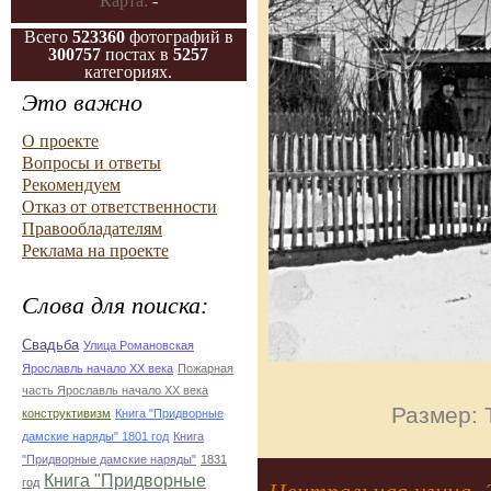
Карта:
-
Всего
523360
фотографий в
300757
постах в
5257
категориях.
Это важно
О проекте
Вопросы и ответы
Рекомендуем
Отказ от ответственности
Правообладателям
Реклама на проекте
Слова для поиска:
Свадьба
Улица Романовская
Ярославль начало ХХ века
Пожарная
часть Ярославль начало ХХ века
Размер: 
конструктивизм
Книга "Придворные
дамские наряды" 1801 год
Книга
"Придворные дамские наряды"
1831
Книга "Придворные
год