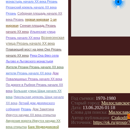
монастырь начало ХХ века Рязань
4
Рязанский кремль начало ХХ века
Рязань
Соборная площадь начало ХХ
века Рязань
первая мировая
1-ая
мировая
Сенная площадь Рязань
начало ХХ века
Ильинская улица
Вознесенская
Рязань начало ХХ века
улица Рязань начало ХХ века
Плавающий мост на реке Оке Рязань
начало ХХ века
Река Ока близ села
Льгово и Льговского монастыря
Жители Рязани Рязань начало ХХ века
жители Рязань начало ХХ века
Дом
Повалишиных Рязань начало ХХ века
По дороге в Рыбное Рязань начало ХХ
века
Большая улица Шацк начало ХХ
века
Никольская церковь Шацк начало
Год съемки:
1970-1980
Старый город:
Милославское
ХХ века
Летний дом дворянского
Дата:
13.06.2026 01:18
собрания
Рязань
Дом Замятина
Слова для поиска:
Милославс
Иркутск начдао ХХ века открытка
V
Автор публикации:
Crakodil
Амурские ворота Иркутск начдао ХХ
Источник:
https://ok.ru/gro
века открытка
Банк Медведниковой