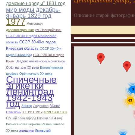
Центральная улица, 
дамские наряды" 1831 год
мир моды декабрь-
январь 1829 год
Описание старой фотографии
1977
Мемориал
дореволюционная
ул. Полицейская.
СССР 30-40-х годов Московская
СССР 30-40-х годов
область
Киевская область
СССР 30-40-х
годов Сталинрад
СССР 30-40-х годов
Крым
Введенский женский монастырь
Орёл начало ХХ века
Богоявленская
церковь Орёл начало ХХ века
Спичечные
этикетки
Ленинград
3
1942-1943
год
63
Минск
Зингер
Людиново
Свислочь
XX 1911 1912
1899 1900 1907
Общий план города Рязани 1904 год
Вознесенская церковь Рязань начало
ХХ века
женщины
Льговский