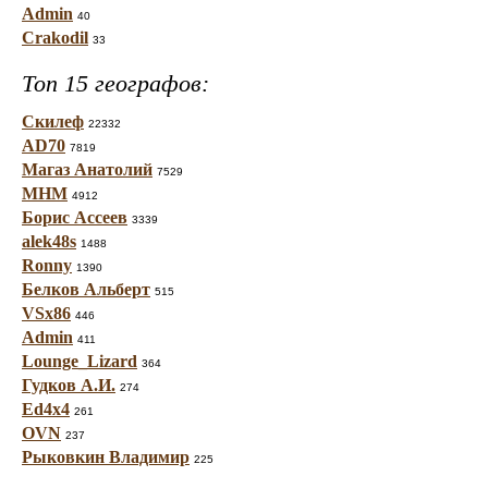
Admin
40
Crakodil
33
Топ 15 географов:
Скилеф
22332
AD70
7819
Магаз Анатолий
7529
МНМ
4912
Борис Ассеев
3339
alek48s
1488
Ronny
1390
Белков Альберт
515
VSx86
446
Admin
411
Lounge_Lizard
364
Гудков А.И.
274
Ed4x4
261
OVN
237
Рыковкин Владимир
225