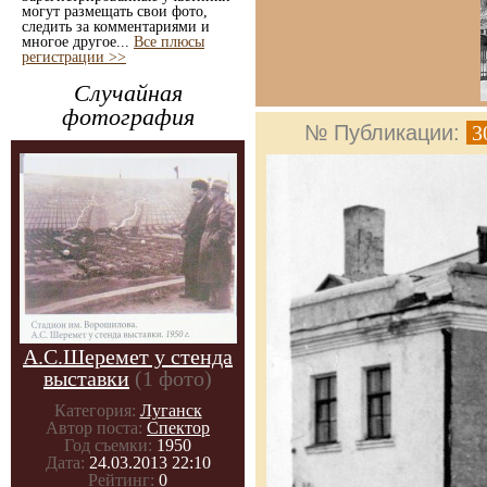
могут размещать свои фото,
следить за комментариями и
многое другое...
Все плюсы
регистрации >>
Случайная
фотография
№ Публикации:
3
А.С.Шеремет у стенда
выставки
(1 фото)
Категория:
Луганск
Автор поста:
Спектор
Год съемки:
1950
Дата:
24.03.2013 22:10
Рейтинг:
0