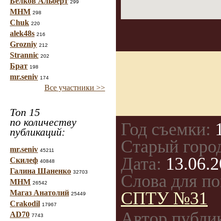
Белков Альберт
299
МНМ
298
Chuk
220
alek48s
216
Grozniy
212
Strannic
202
Брат
198
mr.seniv
174
Все участники >>
Топ 15
по количеству
Год съемки:
1
публикаций:
Старый горо
mr.seniv
45211
Дата:
13.06.2
Скилеф
40848
Галина Шаненко
32703
Слова для по
МНМ
26542
Магаз Анатолий
СПТУ №31
25449
Crakodil
17967
Автор публи
AD70
7743