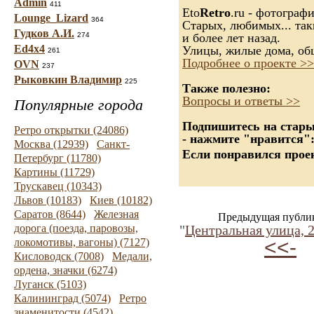
Admin
411
Eto
Retro
.ru - фотограф
Lounge_Lizard
364
Старых, любимых... так
Гудков А.И.
274
и более лет назад.
Ed4x4
Улицы, жилые дома, об
261
Подробнее о проекте >>
OVN
237
Рыковкин Владимир
225
Также полезно:
Вопросы и ответы >>
Популярные города
Подпишитесь на старые
Ретро открытки (24086)
- нажмите "нравится"
Москва (12939)
Санкт-
Если понравился проек
Петербург (11780)
Картины (11729)
Трускавец (10343)
Львов (10183)
Киев (10182)
Саратов (8644)
Железная
Предыдущая публи
дорога (поезда, паровозы,
"
Центральная улица, 2
<<-
локомотивы, вагоны) (7127)
Кисловодск (7008)
Медали,
ордена, значки (6274)
Луганск (5103)
Калининград (5074)
Ретро
знаменитости (4542)