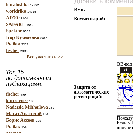
Добавить коммент
haratoshka
17292
Имя:
worldriko
14815
AD70
Комментарий:
12104
SAFARI
11552
Spektor
8532
Ігор Кузьменко
8485
Рыбак
7377
fischer
6098
Все участники >>
BB-код
Топ 15
по дополненным
публикациям:
Защита от
автоматических
fischer
459
регистраций:
korostenec
436
Nadezda Mihhailova
186
Магаз Анатолий
184
Пожалу
Борис Ассеев
178
Если у 
Рыбак
получит
156