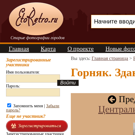
Старые фотографии городов
Главная
Карта
О проекте
Новые фот
Вы здесь:
Главная страница
>
Зарегистрированные
участники
Горняк. Зда
Имя пользователя:
Пароль:
Пред
Запомнить меня |
Забыли
Централь
пароль?
Еще не участник?
Зарегистрированные участники