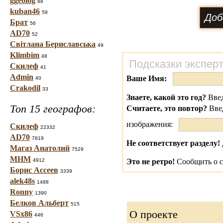
ggeolog
88
kuban46
59
Брат
56
AD70
52
Світлана Бериславська
49
Klimbim
48
Подсказки экспер
Скилеф
41
Admin
Ваше Имя:
40
Crakodil
33
Знаете, какой это год?
Введ
Топ 15 географов:
Считаете, это повтор?
Вве
изображения:
Скилеф
22332
AD70
7819
Не соответствует разделу!
Магаз Анатолий
7529
МНМ
4912
Это не ретро!
Сообщить о с
Борис Ассеев
3339
alek48s
1488
Ronny
1390
Белков Альберт
515
О проекте
VSx86
446