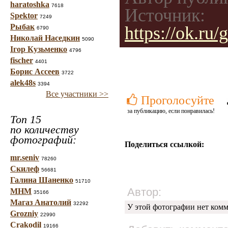
haratoshka
7618
Источник:
Spektor
7249
Рыбак
https://ok.r
6790
Николай Наседкин
5090
Ігор Кузьменко
4796
fischer
4401
Борис Ассеев
3722
alek48s
3394
Все участники >>
Проголосуйте
за публикацию, если понравилась!
Топ 15
по количеству
фотографий:
Поделиться ссылкой:
mr.seniv
78260
Скилеф
56681
Галина Шаненко
51710
Автор:
МНМ
35166
Магаз Анатолий
32292
У этой фотографии нет комм
Grozniy
22990
Crakodil
19166