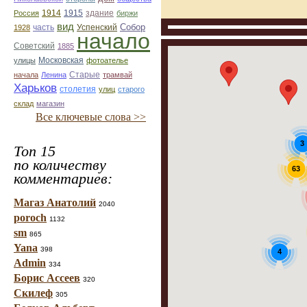
1914
1915
здание
Россия
биржи
вид
Собор
Успенский
1928
часть
начало
Советский
1885
улицы
Московская
фотоателье
Старые
начала
Ленина
трамвай
Харьков
столетия
улиц
старого
склад
магазин
Все ключевые слова >>
3
Топ 15
по количеству
63
комментариев:
Магаз Анатолий
2040
poroch
1132
sm
865
Yana
398
4
Admin
334
Борис Ассеев
320
Скилеф
305