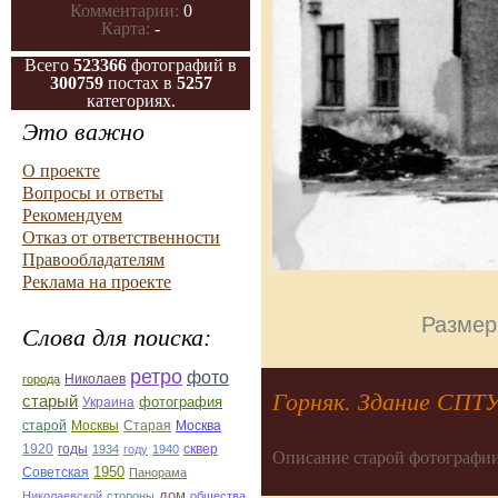
Комментарии:
0
Карта:
-
Всего
523366
фотографий в
300759
постах в
5257
категориях.
Это важно
О проекте
Вопросы и ответы
Рекомендуем
Отказ от ответственности
Правообладателям
Реклама на проекте
Размер
Слова для поиска:
ретро
фото
Николаев
города
Горняк. Здание СПТ
старый
фотография
Украина
Старая
Москва
старой
Москвы
1920
годы
сквер
1934
году
1940
Описание старой фотографии
1950
Советская
Панорама
дом
Николаевской
стороны
общества