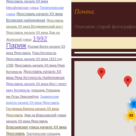
Ярославль начало ХХ века
Михайловская улица
Пилипоновская
Почта.
Ярославль начало ХХ века
улица
Волжская набережная
Ярославль
Описание старой фотографии
начало ХХ века Воздвиженский мост
Ярославль начало ХХ века Дом на
1992
Железной улице
Париж
Разлив Волги начало ХХ
века Ярославль
Река Которосль
Ярославль начало ХХ века 1913 год
1700
Ярославль начало ХХ века Река
Ярославль начало ХХ
Которосль
века Река Которосль Набережная
Ярославль начало ХХ века Мост через
реку Которосль
площадь Площадь
им.Розы Люксембург
Знаменские
ворота начало ХХ века Ярославль
3
Гостиница Европа начало ХХ века
Ярославль
Дом на Власьевской улице
63
начало ХХ века Ярославль
Власьевская улица начало ХХ века
Ярославль
Театральная площадь