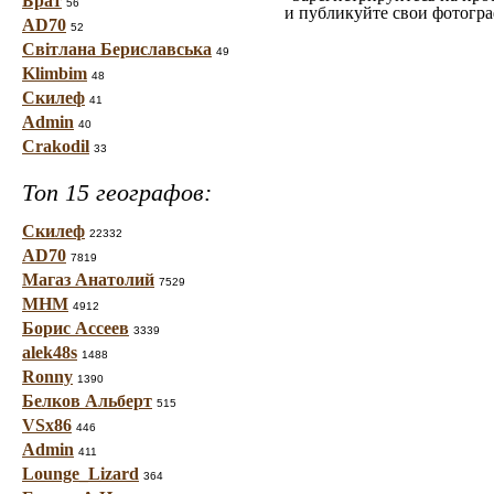
Брат
56
и публикуйте свои фотогр
AD70
52
Світлана Бериславська
49
Klimbim
48
Скилеф
41
Admin
40
Crakodil
33
Топ 15 географов:
Скилеф
22332
AD70
7819
Магаз Анатолий
7529
МНМ
4912
Борис Ассеев
3339
alek48s
1488
Ronny
1390
Белков Альберт
515
VSx86
446
Admin
411
Lounge_Lizard
364