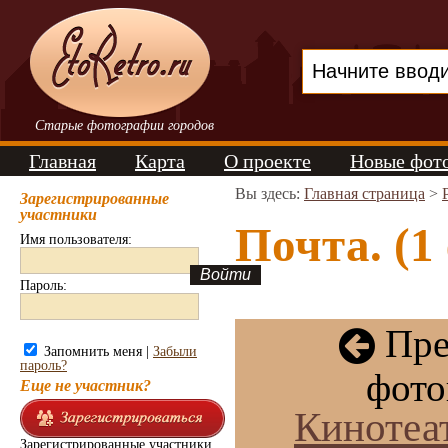
Старые фотографии городов
Главная
Карта
О проекте
Новые фот
Вы здесь:
Главная страница
>
Зарегистрированные
участники
Почта. (1
Имя пользователя:
Пароль:
Пре
Запомнить меня |
Забыли
пароль?
фото
Еще не участник?
Кинотеа
Зарегистрированные участники