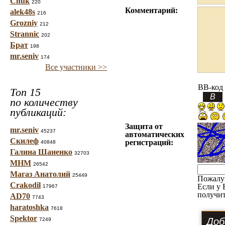
Chuk
220
Комментарий:
alek48s
216
Grozniy
212
Strannic
202
Брат
198
mr.seniv
174
Все участники >>
BB-код
Топ 15
по количеству
публикаций:
Защита от
mr.seniv
45237
автоматических
Скилеф
регистраций:
40848
Галина Шаненко
32703
МНМ
26542
Магаз Анатолий
25449
Пожалу
Crakodil
Если у 
17967
получит
AD70
7743
haratoshka
7618
Spektor
7249