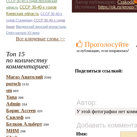
V
СССР 30-40-х годов Московская
Автор публикации:
Crakodil
Источник:
https://ok.ru/gro
СССР 30-40-х годов
область
Киевская область
СССР 30-40-х
годов Сталинрад
СССР 30-40-х годов
Крым
Введенский женский монастырь
Орёл начало ХХ века
Все ключевые слова >>
Проголосуйте
за публикацию, если понравилась!
Топ 15
по количеству
комментариев:
Поделиться ссылкой:
Магаз Анатолий
2040
poroch
1132
sm
865
Yana
398
Автор:
Admin
334
Борис Ассеев
У этой фотографии нет комм
320
Скилеф
305
Белков Альберт
Добавить коммент
299
МНМ
298
Имя: