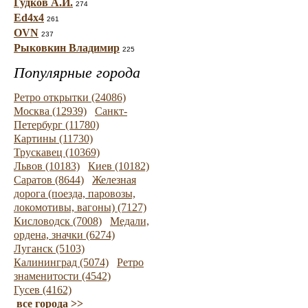
Гудков А.И.
274
Ed4x4
261
OVN
237
Рыковкин Владимир
225
Популярные города
Ретро открытки (24086)
Москва (12939)
Санкт-
Петербург (11780)
Картины (11730)
Трускавец (10369)
Львов (10183)
Киев (10182)
Саратов (8644)
Железная
дорога (поезда, паровозы,
локомотивы, вагоны) (7127)
Кисловодск (7008)
Медали,
ордена, значки (6274)
Луганск (5103)
Калининград (5074)
Ретро
знаменитости (4542)
Гусев (4162)
все города >>