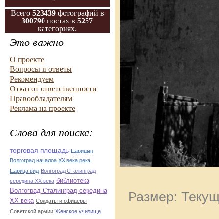
Всего
523439
фотографий в
300790
постах в
5257
категориях.
Это важно
О проекте
Вопросы и ответы
Рекомендуем
Отказ от ответственности
Правообладателям
Реклама на проекте
Слова для поиска:
торговая площадь
Царицын
Волгоград началоа ХХ века река
Царица вид
Волгоград Сталинград
библиотека
середина ХХ века
Волгоград Сталинград середина
Размер: Текущ
ХХ века
Солдаты и офицеры
Советской армии
Женское училище