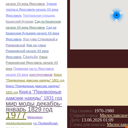
начало ХХ века Ярославль
Здание
театра в Ярославле начало ХХ века
4
Ярославль
Театральная площадь
Казанский бульвар
Сад на Казанском
начало ХХ века Ярославль
Сад на
Казанском бульваре начало ХХ века
Ярославль
Угол улиц Стрелецкой и
Романовской
Дом на улице
Романовской начало ХХ века
Свадьба
Ярославль
Улица
Романовская Ярославль начало ХХ
века
Пожарная часть Ярославль
начало ХХ века
конструктивизм
Книга
"Придворные дамские наряды" 1801 год
Книга "Придворные дамские наряды"
Книга "Придворные
1831 год
дамские наряды" 1831 год
мир моды декабрь-
январь 1829 год
Год съемки:
1970-1980
1977
Старый город:
Милославское
Мемориал
Дата:
13.06.2026 01:09
дореволюционная
ул. Полицейская.
Слова для поиска:
Милославс