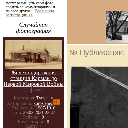
могут размещать свои фото,
следить за комментариями и
многое другое...
Все плюсы
регистрации >>
Случайная
фотография
№ Публикации:
Железнодорожная
станция Кармак до
Первой Мировой Войны
(1 фото)
Категория:
Тугулым
VIP
Автор поста:
korostenec
Год съемки:
1907-1910
Дата:
29.03.2021 22:47
Рейтинг:
0
Комментарии:
0
Карта:
-