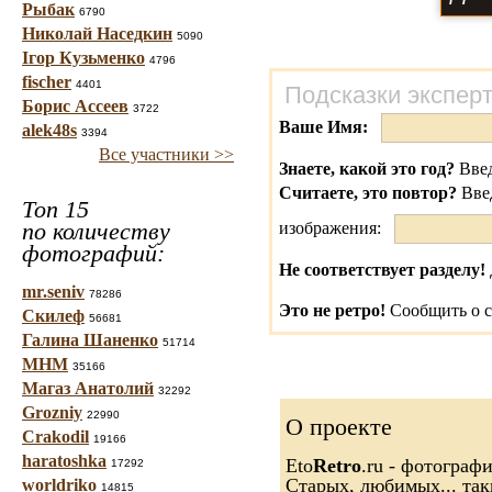
Рыбак
6790
Николай Наседкин
5090
Ігор Кузьменко
4796
fischer
4401
Подсказки экспер
Борис Ассеев
3722
Ваше Имя:
alek48s
3394
Все участники >>
Знаете, какой это год?
Введ
Считаете, это повтор?
Вве
Топ 15
по количеству
изображения:
фотографий:
Не соответствует разделу!
mr.seniv
78286
Это не ретро!
Сообщить о с
Скилеф
56681
Галина Шаненко
51714
МНМ
35166
Магаз Анатолий
32292
Grozniy
22990
О проекте
Crakodil
19166
haratoshka
Eto
Retro
.ru - фотограф
17292
Старых, любимых... так
worldriko
14815