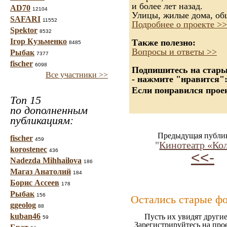
и более лет назад.
AD70
12104
Улицы, жилые дома, об
SAFARI
11552
Подробнее о проекте >>
Spektor
8532
Ігор Кузьменко
Также полезно:
8485
Вопросы и ответы >>
Рыбак
7377
fischer
6098
Подпишитесь на старые
Все участники >>
- нажмите "нравится"
Если понравился проек
Топ 15
по дополненным
публикациям:
Предыдущая публи
fischer
459
"
Кинотеатр «Кол
korostenec
436
<<-
Nadezda Mihhailova
186
Магаз Анатолий
184
Борис Ассеев
178
Рыбак
156
Остались старые ф
ggeolog
88
kuban46
Пусть их увидят другие
59
Зарегистрируйтесь на про