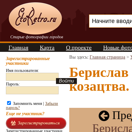
Старые фотографии городов
Главная
Карта
О проекте
Новые фот
Вы здесь:
Главная страница
>
Зарегистрированные
участники
Берислав 
Имя пользователя:
козацтва.
Пароль:
Запомнить меня |
Забыли
пароль?
Пре
Еще не участник?
Берисла
Зарегистрированные участники