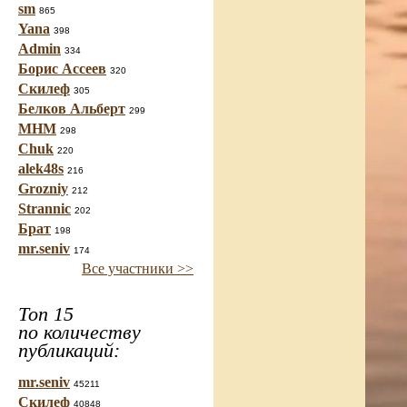
sm
865
Yana
398
Admin
334
Борис Ассеев
320
Скилеф
305
Белков Альберт
299
МНМ
298
Chuk
220
alek48s
216
Grozniy
212
Strannic
202
Брат
198
mr.seniv
174
Все участники >>
Топ 15
по количеству
публикаций:
mr.seniv
45211
Скилеф
40848