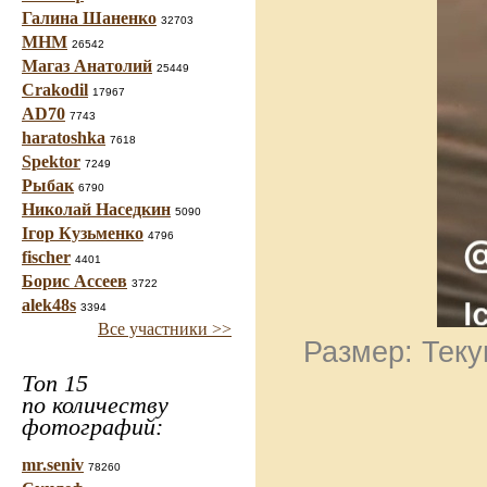
Галина Шаненко
32703
МНМ
26542
Магаз Анатолий
25449
Crakodil
17967
AD70
7743
haratoshka
7618
Spektor
7249
Рыбак
6790
Николай Наседкин
5090
Ігор Кузьменко
4796
fischer
4401
Борис Ассеев
3722
alek48s
3394
Все участники >>
Размер: Теку
Топ 15
по количеству
фотографий:
mr.seniv
78260