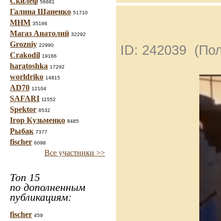
Скилеф
56681
Галина Шаненко
51710
МНМ
35166
Магаз Анатолий
32292
Grozniy
22990
ID: 242039 (По
Crakodil
19166
haratoshka
17292
worldriko
14815
AD70
12104
SAFARI
11552
Spektor
8532
Ігор Кузьменко
8485
Рыбак
7377
fischer
6098
Все участники >>
Топ 15
по дополненным
публикациям:
fischer
459