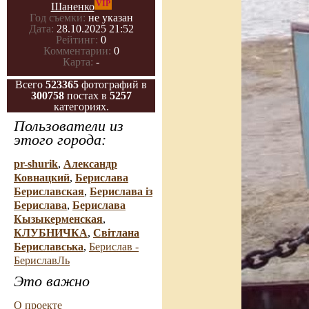
VIP
Шаненко
Год съемки:
не указан
Дата:
28.10.2025 21:52
Рейтинг:
0
Комментарии:
0
Карта:
-
Всего
523365
фотографий в
300758
постах в
5257
категориях.
Пользователи из
этого города:
pr-shurik
,
Александр
Ковнацкий
,
Берислава
Бериславская
,
Берислава із
Берислава
,
Берислава
Кызыкерменская
,
КЛУБНИЧКА
,
Свiтлана
Бериславська
,
Берислав -
БериславЛь
Это важно
О проекте