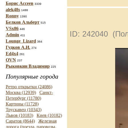
Борис Ассеев
3339
alek48s
1488
Ronny
1390
Белков Альберт
515
VSx86
446
ID: 242040 (По
Admin
411
Lounge_Lizard
364
Гудков А.И.
274
Ed4x4
261
OVN
237
Рыковкин Владимир
225
Популярные города
Ретро открытки (24086)
Москва (12939)
Санкт-
Петербург (11780)
Картины (11728)
Трускавец (10343)
Львов (10183)
Киев (10182)
Саратов (8644)
Железная
дорога (поезда, паровозы,