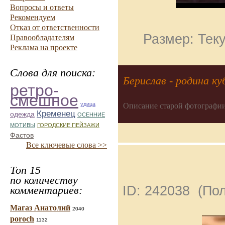
Вопросы и ответы
Рекомендуем
Отказ от ответственности
Размер: Теку
Правообладателям
Реклама на проекте
Слова для поиска:
Берислав - родина ку
ретро-
смешное
удица
Описание старой фотографии
Кременец
одежда
ОСЕННИЕ
МОТИВЫ
ГОРОДСКИЕ ПЕЙЗАЖИ
Фастов
Все ключевые слова >>
Топ 15
по количеству
ID: 242038 (По
комментариев:
Магаз Анатолий
2040
poroch
1132