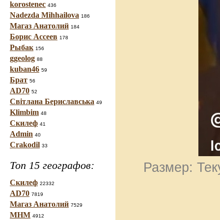
korostenec
436
Nadezda Mihhailova
186
Магаз Анатолий
184
Борис Ассеев
178
Рыбак
156
ggeolog
88
kuban46
59
Брат
56
AD70
52
Світлана Бериславська
49
Klimbim
48
Скилеф
41
Admin
40
Crakodil
33
Топ 15 географов:
Размер: Тек
Скилеф
22332
AD70
7819
Магаз Анатолий
7529
МНМ
4912