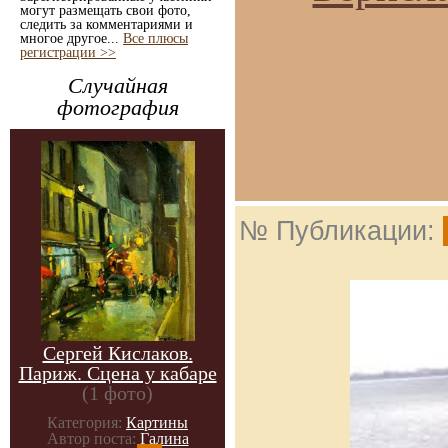
могут размещать свои фото,
следить за комментариями и
многое другое...
Все плюсы
регистрации >>
Случайная
фотография
№ Публикации:
Сергей Кислаков.
Париж. Сцена у кабаре
(1 фото)
Категория:
Картины
Автор поста:
Галина