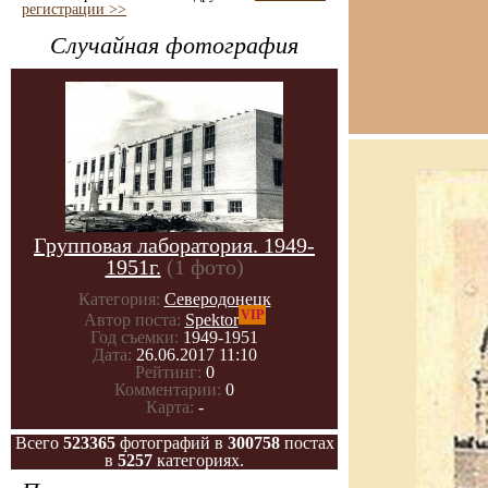
регистрации >>
Случайная фотография
Групповая лаборатория. 1949-
1951г.
(1 фото)
Категория:
Северодонецк
VIP
Автор поста:
Spektor
Год съемки:
1949-1951
Дата:
26.06.2017 11:10
Рейтинг:
0
Комментарии:
0
Карта:
-
Всего
523365
фотографий в
300758
постах
в
5257
категориях.