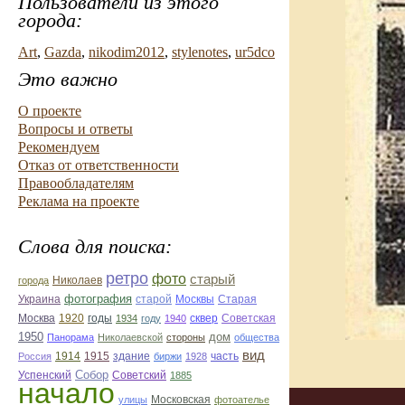
Пользователи из этого
города:
Art
,
Gazda
,
nikodim2012
,
stylenotes
,
ur5dco
Это важно
О проекте
Вопросы и ответы
Рекомендуем
Отказ от ответственности
Правообладателям
Реклама на проекте
Слова для поиска:
ретро
фото
старый
Николаев
города
фотография
Украина
Старая
старой
Москвы
Москва
1920
годы
сквер
1934
году
1940
Советская
1950
дом
Панорама
Николаевской
стороны
общества
вид
1914
1915
здание
Россия
биржи
1928
часть
Собор
Успенский
Советский
1885
начало
улицы
Московская
фотоателье