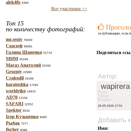
alek48s
3394
Все участники >>
Топ 15
Проголо
по количеству фотографий:
за публикацию, если п
mr.seniv
78260
Скилеф
56681
Галина Шаненко
Поделиться ссы
51710
МНМ
35166
Магаз Анатолий
32292
Grozniy
22990
Автор:
Crakodil
19166
haratoshka
wapirera
17292
worldriko
14815
Гость
Город:
AD70
12104
Возраст:
SAFARI
11552
26.05.2026 17:51
Spektor
8532
Ігор Кузьменко
8485
Добавить 
Рыбак
7377
Имя:
fischer
6098