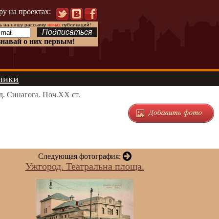
ру на проектах:
 на нашу рассылку
новых
публикаций!
знавай о них первым!
ники
. Синагога. Поч.ХХ ст.
Следующая фотография:
Ужгород. Театральна площа.