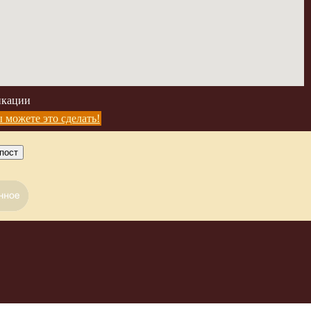
икации
 можете это сделать!
пост