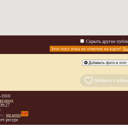
Скрыть другие публ
Этот пост пока не отмечен на карте!
Вы
Добавить фото в этот 
-1910
жгород
09:27
:
VIP
ии:
mr.seniv
ет ресурс