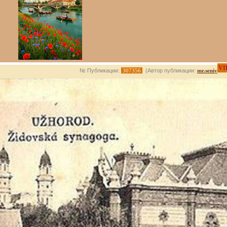
VI
№ Публикации:
307356
(Автор публикации:
mr.seniv