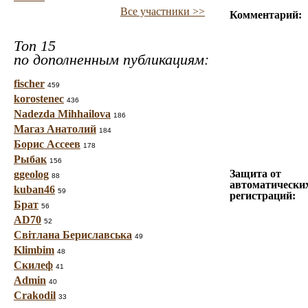
Все участники >>
Комментарий:
Топ 15
по дополненным публикациям:
fischer
459
korostenec
436
Nadezda Mihhailova
186
Магаз Анатолий
184
Борис Ассеев
178
Рыбак
156
Защита от
ggeolog
88
автоматически
kuban46
59
регистраций:
Брат
56
AD70
52
Світлана Бериславська
49
Klimbim
48
Скилеф
41
Admin
40
Crakodil
33