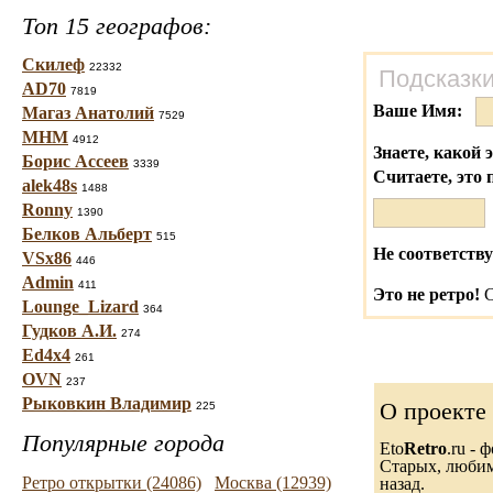
Топ 15 географов:
Скилеф
22332
Подсказки
AD70
7819
Ваше Имя:
Магаз Анатолий
7529
МНМ
4912
Знаете, какой 
Борис Ассеев
3339
Считаете, это 
alek48s
1488
Ronny
1390
Белков Альберт
515
Не соответству
VSx86
446
Admin
411
Это не ретро!
С
Lounge_Lizard
364
Гудков А.И.
274
Ed4x4
261
OVN
237
Рыковкин Владимир
О проекте
225
Популярные города
Eto
Retro
.ru -
Старых, любимы
Ретро открытки (24086)
Москва (12939)
назад.