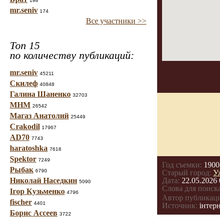
198
mr.seniv
174
Все участники >>
Топ 15
по количеству публикаций:
mr.seniv
45211
Скилеф
40848
Галина Шаненко
32703
МНМ
26542
Магаз Анатолий
25449
Crakodil
17967
AD70
7743
haratoshka
7618
Spektor
7249
Год съемки:
1900
Рыбак
6790
Старый город:
У
Николай Наседкин
Дата:
22.05.2026 
5090
Слова для поиска
Ігор Кузьменко
4796
Автор публикац
fischer
4401
Источник:
інтерн
Борис Ассеев
3722