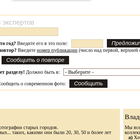
 экспертов
это год?
Введите его в это поле:
повтор?
Введите
номер публикации
(число над первой, верхней 
ет разделу!
Должно быть в:
ообщить о современном фото:
Влад
 фотографии старых городов.
Мы все
х... таких, какими они были 20, 30, 50 и более лет
колле
а)
Хот