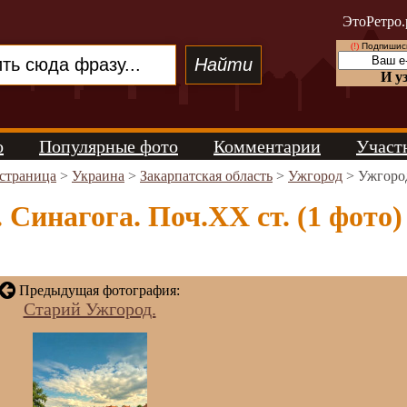
ЭтоРетро.
(!)
Подпишись
И у
о
Популярные фото
Комментарии
Участ
 страница
>
Украина
>
Закарпатская область
>
Ужгород
> Ужгород
 Синагога. Поч.ХХ ст. (1 фото)
Предыдущая фотография:
Старий Ужгород.