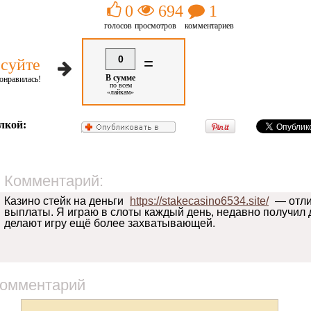
0
694
1
голосов
просмотров
комментариев
0
=
суйте
В сумме
онравилась!
по всем
«лайкам»
лкой:
Комментарий:
Казино стейк на деньги
https://stakecasino6534.site/
— отли
выплаты. Я играю в слоты каждый день, недавно получил д
делают игру ещё более захватывающей.
комментарий