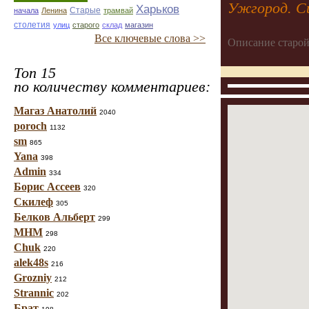
Ужгород. Си
Харьков
Старые
начала
Ленина
трамвай
столетия
улиц
старого
склад
магазин
Все ключевые слова >>
Описание старой
Топ 15
по количеству комментариев:
Магаз Анатолий
2040
poroch
1132
sm
865
Yana
398
Admin
334
Борис Ассеев
320
Скилеф
305
Белков Альберт
299
МНМ
298
Chuk
220
alek48s
216
Grozniy
212
Strannic
202
Брат