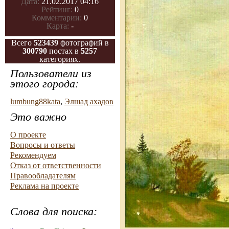
Дата:
21.02.2017 04:16
Рейтинг:
0
Комментарии:
0
Карта:
-
Всего
523439
фотографий в
300790
постах в
5257
категориях.
Пользователи из
этого города:
lumbung88kata
,
Элшад ахадов
Это важно
О проекте
Вопросы и ответы
Рекомендуем
Отказ от ответственности
Правообладателям
Реклама на проекте
Слова для поиска: