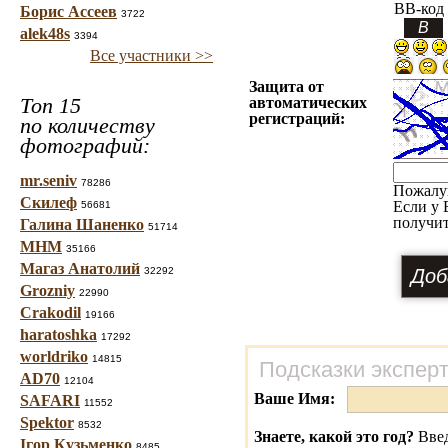
BB-код
Борис Ассеев
3722
alek48s
3394
Все участники >>
Защита от
Топ 15
автоматических
регистраций:
по количеству
фотографий:
mr.seniv
78286
Пожалу
Скилеф
Если у 
56681
получит
Галина Шаненко
51714
МНМ
35166
Магаз Анатолий
32292
Grozniy
22990
Crakodil
19166
haratoshka
17292
worldriko
14815
Подсказки экспер
AD70
12104
Ваше Имя:
SAFARI
11552
Spektor
8532
Знаете, какой это год?
Введ
Ігор Кузьменко
8485