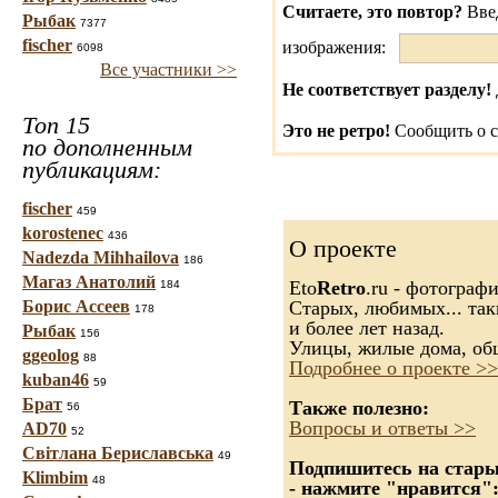
Считаете, это повтор?
Вве
Рыбак
7377
fischer
изображения:
6098
Все участники >>
Не соответствует разделу!
Топ 15
Это не ретро!
Сообщить о с
по дополненным
публикациям:
fischer
459
korostenec
436
О проекте
Nadezda Mihhailova
186
Магаз Анатолий
Eto
Retro
.ru - фотограф
184
Борис Ассеев
Старых, любимых... так
178
и более лет назад.
Рыбак
156
Улицы, жилые дома, об
ggeolog
88
Подробнее о проекте >>
kuban46
59
Брат
Также полезно:
56
Вопросы и ответы >>
AD70
52
Світлана Бериславська
49
Подпишитесь на старые
Klimbim
48
- нажмите "нравится"