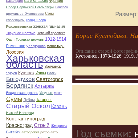
Кавалерия
Gare St. Lazare
Франция
Собор Парижской Богоматери
Пантео́н
Размер:
Сена
церковь св. Женевьевы
классицизм
Гранд Опера
женская гимназия
Рождественская
Траурное шествие
Невский проспект
Борис Кустодиев. На
1912-1914
Оцуп
Троицкая церковь
Раменское
ул.Чугунова
моностырь
Описание старой фотографии
Лозовая
Харьковская
Кустодиев, 1878-1926, 1919.
область
Волчанск
Купянск
Изюм
Чугуев
Валки
Богодухов
Святогорск
Бердянск
Ахтырка
Введенская церковь
Уездных
мест.
Сумы
Таганрог
Лубны
Старый Оскол
Казань
Нижний Новгород
Константиноград
Стрый
Красноград
Жмеринка
Год съемки:
н
Витебск
автопробег
ретро-авто