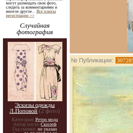
могут размещать свои фото,
следить за комментариями и
многое другое...
Все плюсы
регистрации >>
Случайная
фотография
№ Публикации:
30728
Эскизы одежды
Л.Поповой
(2 фото)
Категория:
Ретро мода
Автор поста:
Скилеф
Год съемки:
не указан