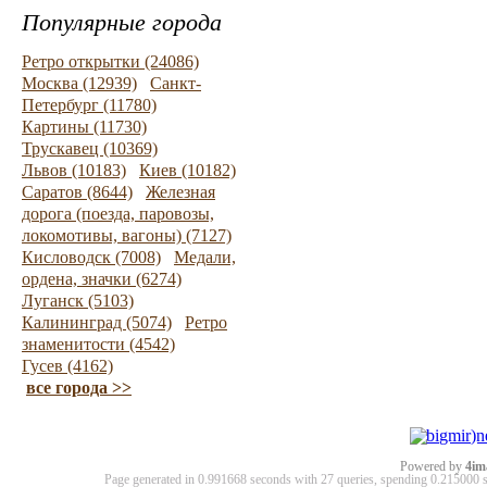
Популярные города
Ретро открытки (24086)
Москва (12939)
Санкт-
Петербург (11780)
Картины (11730)
Трускавец (10369)
Львов (10183)
Киев (10182)
Саратов (8644)
Железная
дорога (поезда, паровозы,
локомотивы, вагоны) (7127)
Кисловодск (7008)
Медали,
ордена, значки (6274)
Луганск (5103)
Калининград (5074)
Ретро
знаменитости (4542)
Гусев (4162)
все города >>
Powered by
4im
Page generated in 0.991668 seconds with 27 queries, spending 0.21500