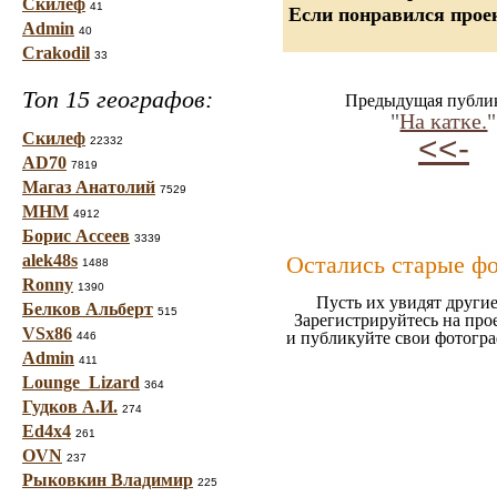
Скилеф
41
Если понравился проек
Admin
40
Crakodil
33
Топ 15 географов:
Предыдущая публи
"
На катке.
"
Скилеф
<<-
22332
AD70
7819
Магаз Анатолий
7529
МНМ
4912
Борис Ассеев
3339
alek48s
Остались старые ф
1488
Ronny
1390
Пусть их увидят другие
Белков Альберт
515
Зарегистрируйтесь на про
VSx86
и публикуйте свои фотогр
446
Admin
411
Lounge_Lizard
364
Гудков А.И.
274
Ed4x4
261
OVN
237
Рыковкин Владимир
225