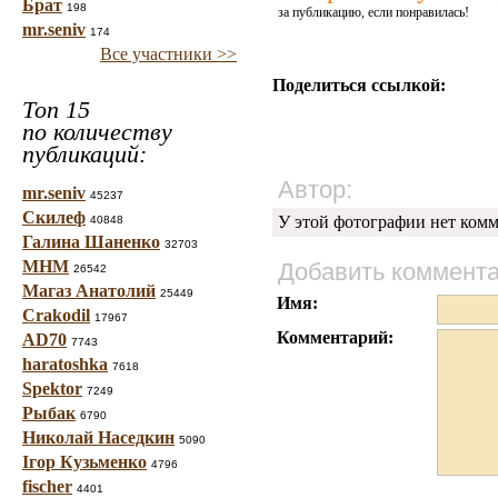
Брат
198
за публикацию, если понравилась!
mr.seniv
174
Все участники >>
Поделиться ссылкой:
Топ 15
по количеству
публикаций:
Автор:
mr.seniv
45237
Скилеф
У этой фотографии нет комм
40848
Галина Шаненко
32703
МНМ
Добавить коммент
26542
Магаз Анатолий
25449
Имя:
Crakodil
17967
Комментарий:
AD70
7743
haratoshka
7618
Spektor
7249
Рыбак
6790
Николай Наседкин
5090
Ігор Кузьменко
4796
fischer
4401