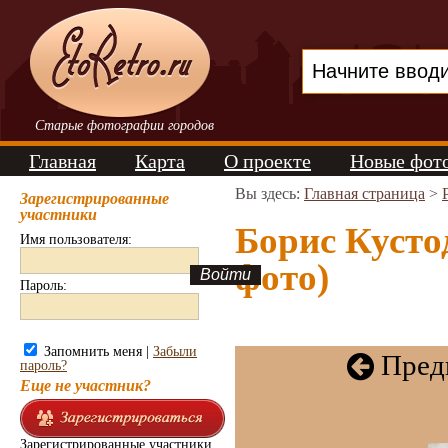
Старые фотографии городов
Главная
Карта
О проекте
Новые фот
Вы здесь:
Главная страница
>
Зарегистрированные
участники
Борис Кустод
Имя пользователя:
фото)
Пароль:
Запомнить меня |
Забыли
Пред
пароль?
Еще не участник?
Зарегистрированные участники