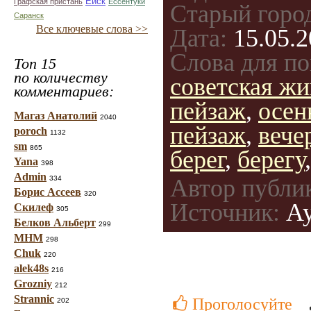
Ейск
Графская пристань
Ессентуки
Старый горо
Саранск
Все ключевые слова >>
Дата:
15.05.2
Слова для по
Топ 15
по количеству
советская ж
комментариев:
пейзаж
,
осен
Магаз Анатолий
2040
пейзаж
,
вече
poroch
1132
sm
865
берег
,
берегу
Yana
398
Admin
Автор публи
334
Борис Ассеев
320
Источник:
Ау
Скилеф
305
Белков Альберт
299
МНМ
298
Chuk
220
alek48s
216
Grozniy
212
Strannic
Проголосуйте
202