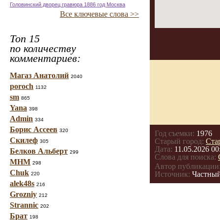
Головинский дворец гравюра 1886 год Москва
Все ключевые слова >>
Топ 15
по количеству
комментариев:
Магаз Анатолий
2040
poroch
1132
sm
865
Yana
398
Admin
334
Борис Ассеев
320
Год съемки:
1976
Скилеф
Старый город:
Ста
305
Дата:
11.05.2026 00
Белков Альберт
299
Слова для поиска:
МНМ
298
Автор публикации
Chuk
Источник:
Частный
220
alek48s
216
Grozniy
212
Strannic
202
Брат
198