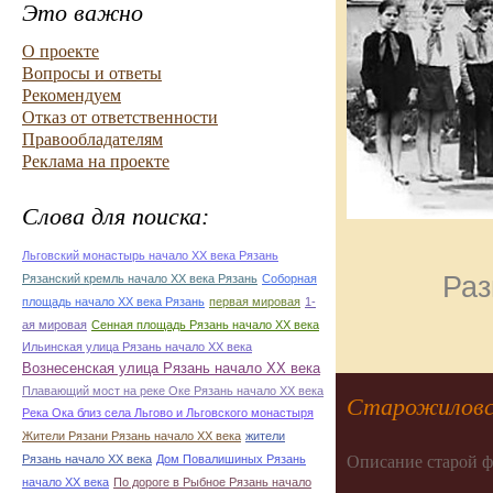
Это важно
О проекте
Вопросы и ответы
Рекомендуем
Отказ от ответственности
Правообладателям
Реклама на проекте
Слова для поиска:
Льговский монастырь начало ХХ века Рязань
Раз
Рязанский кремль начало ХХ века Рязань
Соборная
площадь начало ХХ века Рязань
первая мировая
1-
ая мировая
Сенная площадь Рязань начало ХХ века
Ильинская улица Рязань начало ХХ века
Вознесенская улица Рязань начало ХХ века
Плавающий мост на реке Оке Рязань начало ХХ века
Старожиловс
Река Ока близ села Льгово и Льговского монастыря
Жители Рязани Рязань начало ХХ века
жители
Описание старой ф
Рязань начало ХХ века
Дом Повалишиных Рязань
начало ХХ века
По дороге в Рыбное Рязань начало