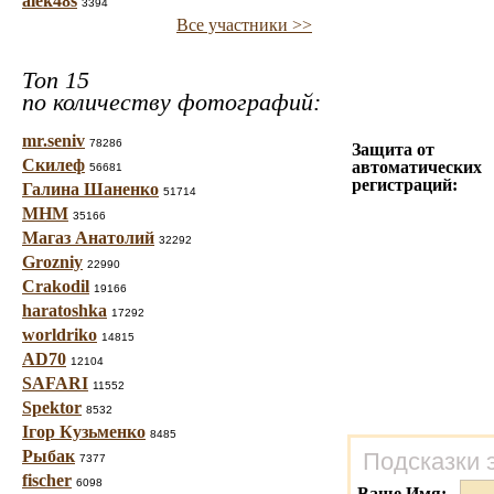
alek48s
3394
Все участники >>
Топ 15
по количеству фотографий:
mr.seniv
78286
Защита от
Скилеф
автоматических
56681
регистраций:
Галина Шаненко
51714
МНМ
35166
Магаз Анатолий
32292
Grozniy
22990
Crakodil
19166
haratoshka
17292
worldriko
14815
AD70
12104
SAFARI
11552
Spektor
8532
Ігор Кузьменко
8485
Рыбак
Подсказки 
7377
fischer
6098
Ваше Имя: