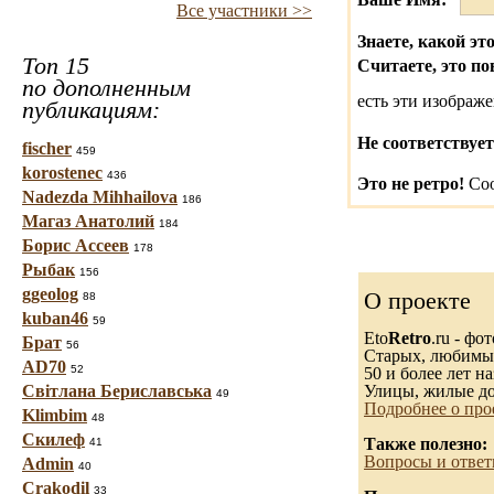
Все участники >>
Знаете, какой это
Топ 15
Считаете, это по
по дополненным
есть эти изобра
публикациям:
Не соответствует
fischer
459
korostenec
436
Это не ретро!
Соо
Nadezda Mihhailova
186
Магаз Анатолий
184
Борис Ассеев
178
Рыбак
156
ggeolog
О проекте
88
kuban46
59
Eto
Retro
.ru - фо
Брат
56
Старых, любимых.
AD70
52
50 и более лет на
Світлана Бериславська
Улицы, жилые до
49
Подробнее о про
Klimbim
48
Скилеф
Также полезно:
41
Вопросы и ответ
Admin
40
Crakodil
33