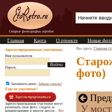
Старые фотографии городов
Главная
Карта
О проекте
Новые фот
Вы здесь:
Главная с
Зарегистрированные участники
Имя пользователя:
Старо
Пароль:
фото)
Запомнить меня |
Забыли пароль?
Еще не участник?
Пред
Зарегистрированные участники могут
У мост
размещать свои фото, следить за
комментариями и многое другое...
Все