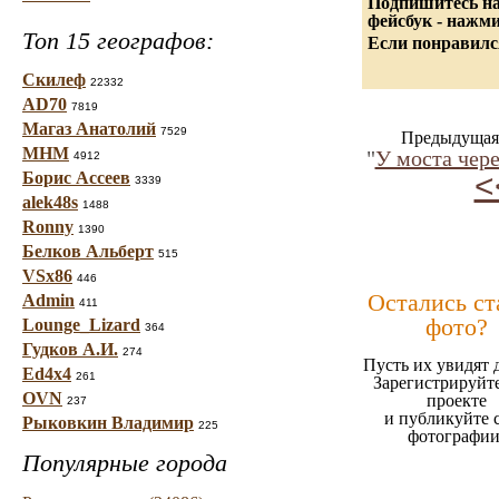
Подпишитесь на
фейсбук - нажм
Топ 15 географов:
Если понравилс
Скилеф
22332
AD70
7819
Магаз Анатолий
7529
Предыдущая
МНМ
"
У моста чере
4912
<
Борис Ассеев
3339
alek48s
1488
Ronny
1390
Белков Альберт
515
VSx86
446
Остались ст
Admin
411
фото?
Lounge_Lizard
364
Гудков А.И.
274
Пусть их увидят 
Ed4x4
261
Зарегистрируйте
OVN
проекте
237
и публикуйте 
Рыковкин Владимир
225
фотографии
Популярные города