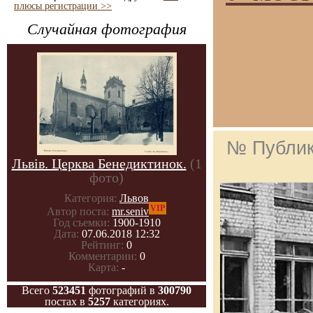
плюсы регистрации >>
Случайная фотография
№ Публи
Львів. Церква Бенедиктинок.
(1
фото)
Категория:
Львов
VIP
Автор поста:
mr.seniv
Год съемки:
1900-1910
Дата:
07.06.2018 12:32
Рейтинг:
0
Комментарии:
0
Карта:
-
Всего
523451
фотографий в
300790
постах в
5257
категориях.