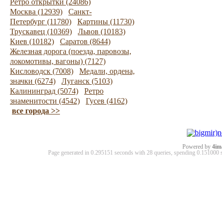
Ретро открытки (24086)
Москва (12939)
Санкт-
Петербург (11780)
Картины (11730)
Трускавец (10369)
Львов (10183)
Киев (10182)
Саратов (8644)
Железная дорога (поезда, паровозы,
локомотивы, вагоны) (7127)
Кисловодск (7008)
Медали, ордена,
значки (6274)
Луганск (5103)
Калининград (5074)
Ретро
знаменитости (4542)
Гусев (4162)
все города >>
Powered by
4im
Page generated in 0.295151 seconds with 28 queries, spending 0.15100