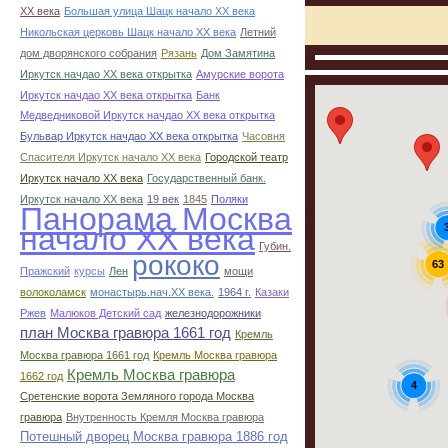
ХХ века
Большая улица Шацк начало ХХ века
Никольская церковь Шацк начало ХХ века
Летний
дом дворянского собрания
Рязань
Дом Замятина
Иркутск начдао ХХ века открытка
Амурские ворота
Иркутск начдао ХХ века открытка
Банк
Медведниковой Иркутск начдао ХХ века открытка
Бульвар Иркутск начдао ХХ века открытка
Часовня
Спасителя Иркутск начало ХХ века
Городской театр
Иркутск начало ХХ века
Государственный банк.
Иркутск начало ХХ века
19 век
1845
Поляки
Панорама Москва
начало ХХ века
Губин.
рококо
63
Пражский
курсы
Лен
мощи
волоколамск
монастырь.нач.ХХ века.
1964 г.
Казаки
Ржев
Малюков Детский сад
железнодорожники
план Москва гравюра 1661 год
Кремль
Москва гравюра 1661 год
Кремль Москва гравюра
Кремль Москва гравюра
1662 год
4
Сретенские ворота Земляного города Москва
гравюра
Внутренность Кремля Москва гравюра
Потешный дворец Москва гравюра 1886 год