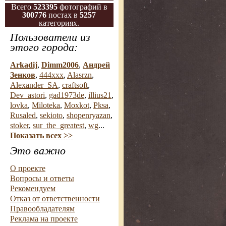
Всего
523395
фотографий в
300776
постах в
5257
категориях.
Пользователи из
этого города:
Arkadij
,
Dimm2006
,
Андрей
Зенков
,
444xxx
,
Alasrzn
,
Alexander_SA
,
craftsoft
,
Dev_astori
,
gad1973de
,
illius21
,
lovka
,
Miloteka
,
Moxkot
,
Pksa
,
Rusaled
,
sekioto
,
shopenryazan
,
stoker
,
sur_the_greatest
,
wg
...
Показать всех >>
Это важно
О проекте
Вопросы и ответы
Рекомендуем
Отказ от ответственности
Правообладателям
Реклама на проекте