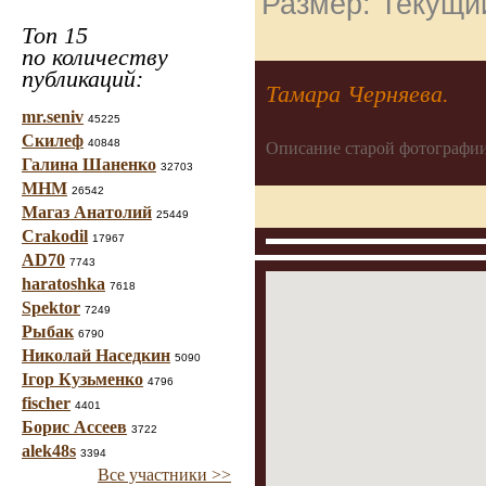
Размер: Текущий
Топ 15
по количеству
публикаций:
Тамара Черняева.
mr.seniv
45225
Скилеф
40848
Описание старой фотографии
Галина Шаненко
32703
МНМ
26542
Магаз Анатолий
25449
Crakodil
17967
AD70
7743
haratoshka
7618
Spektor
7249
Рыбак
6790
Николай Наседкин
5090
Ігор Кузьменко
4796
fischer
4401
Борис Ассеев
3722
alek48s
3394
Все участники >>