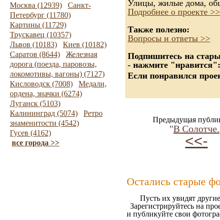
Улицы, жилые дома, об
Москва (12939)
Санкт-
Подробнее о проекте >>
Петербург (11780)
Картины (11729)
Также полезно:
Трускавец (10357)
Вопросы и ответы >>
Львов (10183)
Киев (10182)
Саратов (8644)
Железная
Подпишитесь на старые
дорога (поезда, паровозы,
- нажмите "нравится"
локомотивы, вагоны) (7127)
Если понравился проек
Кисловодск (7008)
Медали,
ордена, значки (6274)
Луганск (5103)
Калининград (5074)
Ретро
Предыдущая публи
знаменитости (4542)
"
В Солотче.
Гусев (4162)
<<-
все города >>
Остались старые ф
Пусть их увидят другие
Зарегистрируйтесь на про
и публикуйте свои фотогр