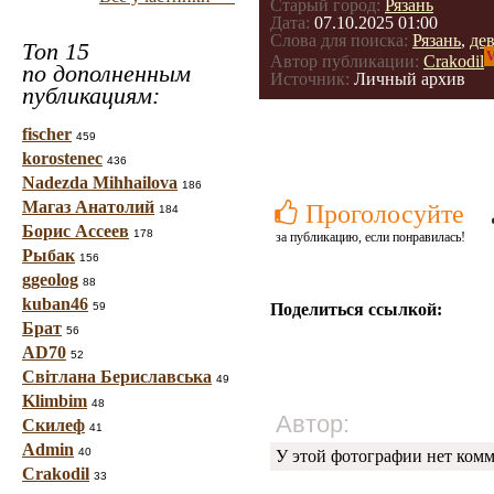
Старый город:
Рязань
Дата:
07.10.2025 01:00
Слова для поиска:
Рязань
,
де
Топ 15
V
Автор публикации:
Crakodil
по дополненным
Источник:
Личный архив
публикациям:
fischer
459
korostenec
436
Nadezda Mihhailova
186
Магаз Анатолий
Проголосуйте
184
Борис Ассеев
178
за публикацию, если понравилась!
Рыбак
156
ggeolog
88
kuban46
59
Поделиться ссылкой:
Брат
56
AD70
52
Світлана Бериславська
49
Klimbim
48
Автор:
Скилеф
41
Admin
40
У этой фотографии нет комм
Crakodil
33