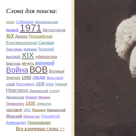
Слова для поиска:
Соборная
полет
Архангельская
1971
Кривой
Металлургов
ХiХ
Полицейская
Дорога
Благовещенская
Садовая
Троицкий
Тростянец
фабрики
ХІХ
губернатора
высокой
великий
мечеть
Бристоль
ВОВ
Война
Великая
люди
1990
Земская
Верстовой
Красавино
1938
план
столб
Нижний
Новгород
Ивановский
съезд
Дворянская
Кремля
Минина
1935
Пожарского
Элеватор
часовня
1862
Ярмарка
Мариинский
Женский
Иконостас
Пресвятой
Георгиевская
Александру
Все ключевые слова >>