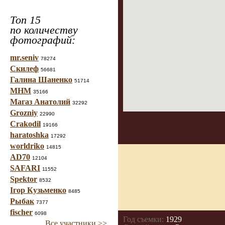
Топ 15
по количеству
фотографий:
mr.seniv
78274
Скилеф
56681
Галина Шаненко
51714
МНМ
35166
Магаз Анатолий
32292
Grozniy
22990
Crakodil
19166
haratoshka
17292
worldriko
14815
AD70
12104
SAFARI
11552
Spektor
8532
Ігор Кузьменко
8485
Рыбак
7377
fischer
6098
Год съемки:
1929
Все участники >>