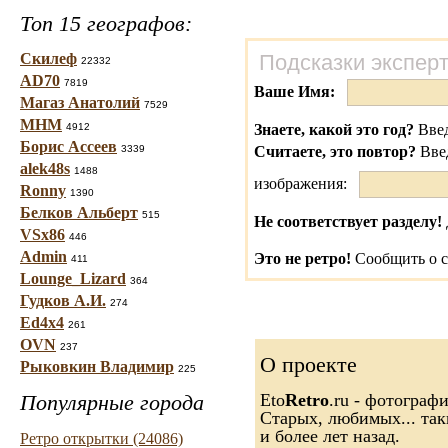
Топ 15 географов:
Скилеф
Подсказки экспер
22332
AD70
7819
Ваше Имя:
Магаз Анатолий
7529
МНМ
4912
Знаете, какой это год?
Введ
Борис Ассеев
3339
Считаете, это повтор?
Вве
alek48s
1488
изображения:
Ronny
1390
Белков Альберт
515
Не соответствует разделу!
VSx86
446
Admin
Это не ретро!
Сообщить о с
411
Lounge_Lizard
364
Гудков А.И.
274
Ed4x4
261
OVN
237
О проекте
Рыковкин Владимир
225
Популярные города
Eto
Retro
.ru - фотограф
Старых, любимых... так
и более лет назад.
Ретро открытки (24086)