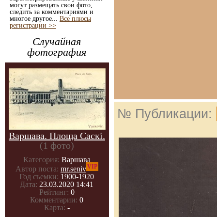
могут размещать свои фото,
следить за комментариями и
многое другое...
Все плюсы
регистрации >>
Случайная
фотография
№ Публикации:
Варшава. Площа Саскі.
(1 фото)
Категория:
Варшава
VIP
Автор поста:
mr.seniv
Год съемки:
1900-1920
Дата:
23.03.2020 14:41
Рейтинг:
0
Комментарии:
0
Карта:
-