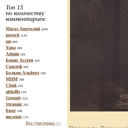
Топ 15
по количеству
комментариев:
Магаз Анатолий
2040
poroch
1132
sm
865
Yana
398
Admin
334
Борис Ассеев
320
Скилеф
305
Белков Альберт
299
МНМ
298
Chuk
220
alek48s
216
Grozniy
212
Strannic
202
Брат
198
mr.seniv
174
Все участники >>