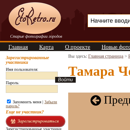
Старые фотографии городов
Главная
Карта
О проекте
Новые фот
Вы здесь:
Главная страница
>
Зарегистрированные
участники
Тамара Че
Имя пользователя:
Пароль:
Пред
Запомнить меня |
Забыли
пароль?
Еще не участник?
Зарегистрированные участники