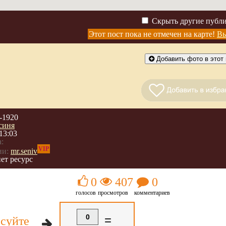
Скрыть другие публ
Этот пост пока не отмечен на карте!
Вы
Добавить фото в этот 
-1920
синя
13:03
:
VIP
ии:
mr.seniv
ет ресурс
0
407
0
голосов
просмотров
комментариев
0
=
суйте