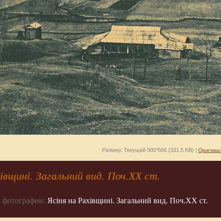
Размер: Текущий 900*566 (331.5 KB) |
Оригинал
хівщині. Загальний вид. Поч.ХХ ст.
 фотографии:
Ясіня на Рахівщині. Загальний вид. Поч.ХХ ст.