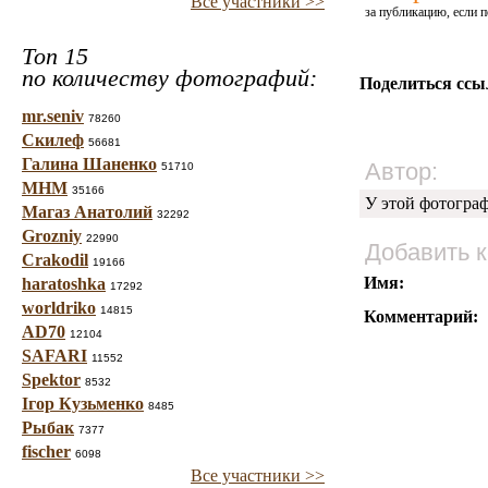
Все участники >>
за публикацию, если п
Топ 15
по количеству фотографий:
Поделиться ссы
mr.seniv
78260
Скилеф
56681
Галина Шаненко
Автор:
51710
МНМ
35166
У этой фотогра
Магаз Анатолий
32292
Grozniy
22990
Добавить 
Crakodil
19166
Имя:
haratoshka
17292
worldriko
14815
Комментарий:
AD70
12104
SAFARI
11552
Spektor
8532
Ігор Кузьменко
8485
Рыбак
7377
fischer
6098
Все участники >>