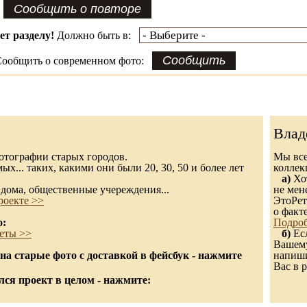
ет разделу!
Должно быть в:
ообщить о современном фото:
Влад
 фотографии старых городов.
Мы все
х... таких, какими они были 20, 30, 50 и более лет
колле
а)
Хот
дома, общественные учереждения...
не мен
роекте >>
ЭтоРет
о факт
о:
Подроб
еты >>
б)
Есл
Вашему
а старые фото с доставкой в фейсбук - нажмите
напиши
Вас в р
ся проект в целом - нажмите: