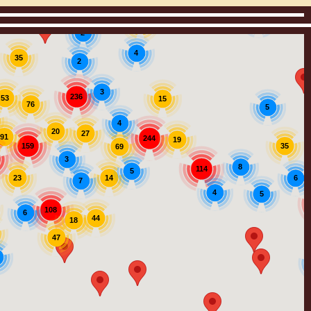
3
12
2
4
35
2
3
236
53
15
76
5
4
20
27
91
244
19
159
35
69
3
8
114
5
14
23
6
7
4
5
108
6
44
18
47