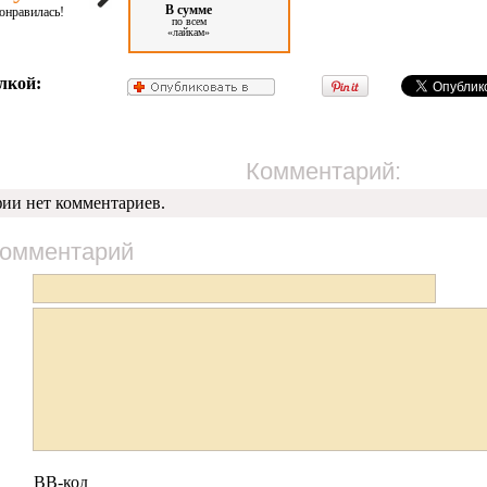
В сумме
онравилась!
по всем
«лайкам»
лкой:
Комментарий:
фии нет комментариев.
комментарий
BB-код