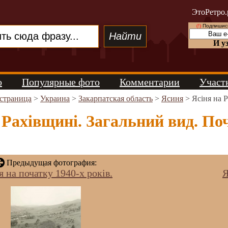
ЭтоРетро.
(!)
Подпишись
И у
о
Популярные фото
Комментарии
Участ
 страница
>
Украина
>
Закарпатская область
>
Ясиня
> Ясіня на Р
 Рахівщині. Загальний вид. Поч
Предыдущая фотография:
я на початку 1940-х років.
Я