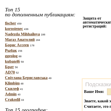
Топ 15
по дополненным публикациям:
Защита от
автоматически
fischer
459
регистраций:
korostenec
436
Nadezda Mihhailova
186
Магаз Анатолий
184
Борис Ассеев
178
Рыбак
156
ggeolog
88
kuban46
59
Брат
56
AD70
52
Світлана Бериславська
49
Klimbim
Подсказки
48
Скилеф
41
Ваше Имя:
Admin
40
Crakodil
33
Знаете, какой 
Считаете, это 
Топ 15 географов: