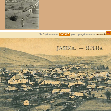
VI
№ Публикации:
303397
(Автор публикации:
mr.seniv