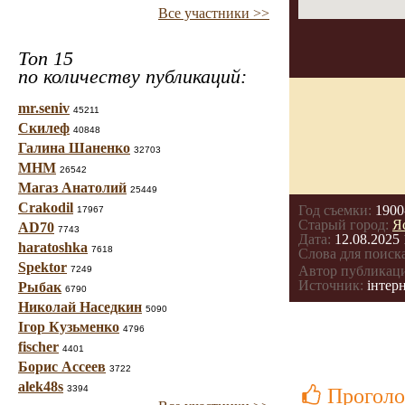
Все участники >>
Топ 15
по количеству публикаций:
mr.seniv
45211
Скилеф
40848
Галина Шаненко
32703
МНМ
26542
Магаз Анатолий
25449
Crakodil
Год съемки:
1900
17967
Старый город:
Я
AD70
7743
Дата:
12.08.2025 
haratoshka
7618
Слова для поиска
Spektor
Автор публикац
7249
Источник:
інтерн
Рыбак
6790
Николай Наседкин
5090
Ігор Кузьменко
4796
fischer
4401
Борис Ассеев
3722
alek48s
3394
Проголо