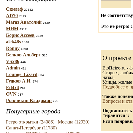
Скилеф
22332
Не соответству
AD70
7819
Магаз Анатолий
7529
Это не ретро!
С
МНМ
4912
Борис Ассеев
3339
alek48s
1488
Ronny
1390
Белков Альберт
515
О проекте
VSx86
446
Admin
Eto
Retro
.ru -
411
Старых, любимы
Lounge_Lizard
364
назад.
Гудков А.И.
Улицы, жилые 
274
Подробнее о п
Ed4x4
261
OVN
237
Также полезн
Рыковкин Владимир
Вопросы и отв
225
Популярные города
Подпишитесь н
"нравится":
Если понравил
Ретро открытки (24086)
Москва (12939)
Санкт-Петербург (11780)