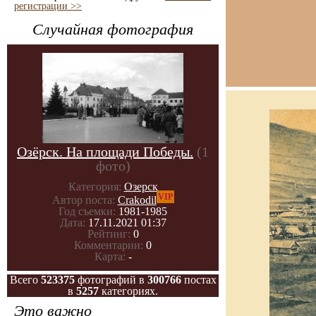
регистрации >>
Случайная фотография
Озёрск. На площади Победы.
(1
фото)
Категория:
Озерск
VIP
Автор поста:
Crakodil
Год съемки:
1981-1985
Дата:
17.11.2021 01:37
Рейтинг:
0
Комментарии:
0
Карта:
-
Всего
523375
фотографий в
300766
постах
в
5257
категориях.
Это важно