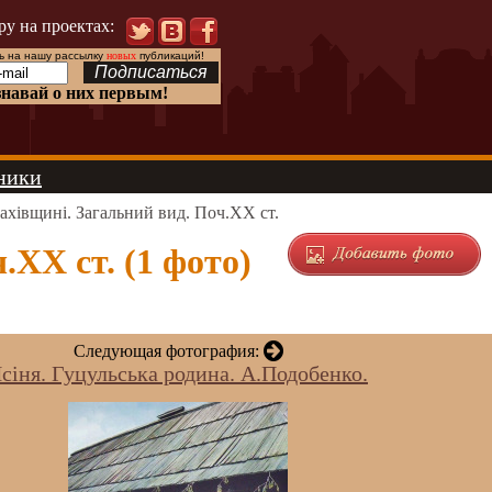
ру на проектах:
 на нашу рассылку
новых
публикаций!
знавай о них первым!
ники
ахівщині. Загальний вид. Поч.ХХ ст.
.ХХ ст. (1 фото)
Следующая фотография:
сіня. Гуцульська родина. А.Подобенко.