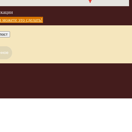
икации
 можете это сделать!
пост