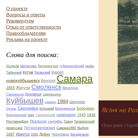
О проекте
Вопросы и ответы
Рекомендуем
Отказ от ответственности
Правообладателям
Реклама на проекте
Слова для поиска:
Усадьба
Шелехова
Лютеранская
губернаторский
рыбы
Курорт
Табачный
Кутум
Татарский
Самара
новокуйбышевск
Венгрия
Смоленск
Жигули
1855
Веселуха
Духовная
Смоленска
Царевщина
Куйбышев
1984
Ширяево
саиара
Сергиевск
Ясіня на Ра
Осень
Колоцкий
Бородинское
Бородино
семинария
1949
1946
Бородинский
гору
Смоленский
Реальное
РостовнаДону
сентябрь
Гранд
Таганрогский
Описание старой
ренессанс
Петропавловская
Самара1881
Выборг
Дубно
Черновцы
1887
Иркутск
1682
Богадельня