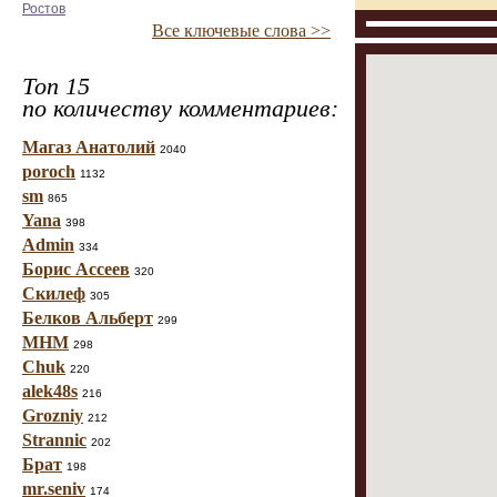
Ростов
Все ключевые слова >>
Топ 15
по количеству комментариев:
Магаз Анатолий
2040
poroch
1132
sm
865
Yana
398
Admin
334
Борис Ассеев
320
Скилеф
305
Белков Альберт
299
МНМ
298
Chuk
220
alek48s
216
Grozniy
212
Strannic
202
Брат
198
mr.seniv
174