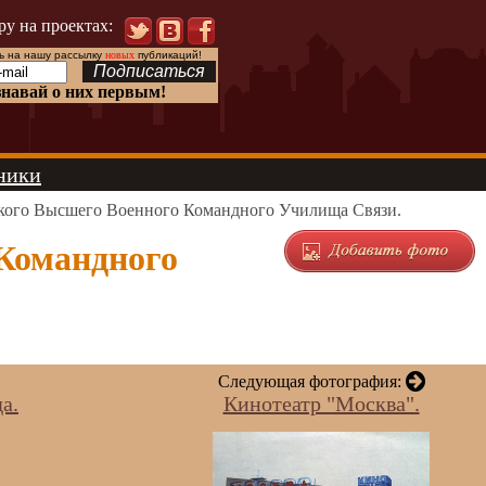
ру на проектах:
 на нашу рассылку
новых
публикаций!
знавай о них первым!
ники
кого Высшего Военного Командного Училища Связи.
Командного
Следующая фотография:
а.
Кинотеатр "Москва".