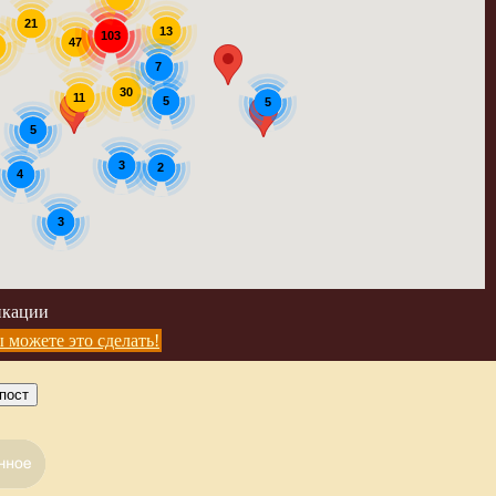
21
13
103
47
7
30
11
5
5
5
3
2
4
3
икации
 можете это сделать!
пост