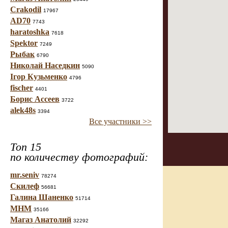
Crakodil
17967
AD70
7743
haratoshka
7618
Spektor
7249
Рыбак
6790
Николай Наседкин
5090
Ігор Кузьменко
4796
fischer
4401
Борис Ассеев
3722
alek48s
3394
Все участники >>
Топ 15
по количеству фотографий:
mr.seniv
78274
Скилеф
56681
Галина Шаненко
51714
МНМ
35166
Магаз Анатолий
32292