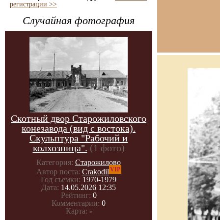
регистрации >>
Случайная фотография
Скотный двор Старожиловского
конезавода (вид с востока).
Скульптура "Рабочий и
колхозница".
(1 фото)
Категория:
Старожилово
VIP
Автор поста:
Crakodil
Год съемки:
1970-1979
Дата:
14.05.2026 12:35
Рейтинг:
0
Комментарии:
0
Карта:
-