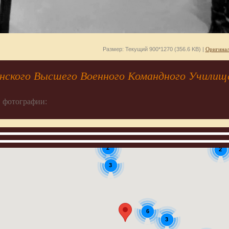
Размер: Текущий 900*1270 (356.6 KB) |
Оригинал
нского Высшего Военного Командного Училищ
 фотографии:
2
2
3
6
3