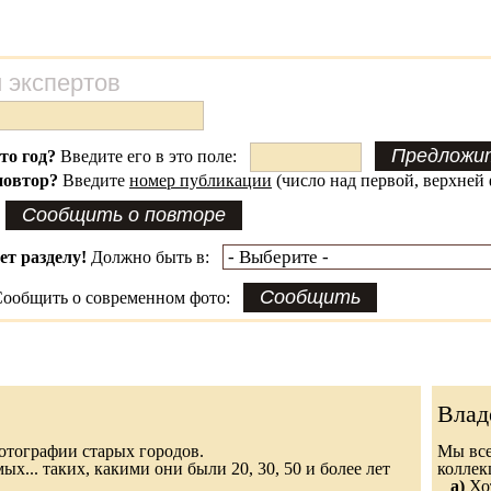
 экспертов
это год?
Введите его в это поле:
повтор?
Введите
номер публикации
(число над первой, верхней 
ет разделу!
Должно быть в:
ообщить о современном фото:
Влад
 фотографии старых городов.
Мы все
х... таких, какими они были 20, 30, 50 и более лет
колле
а)
Хот