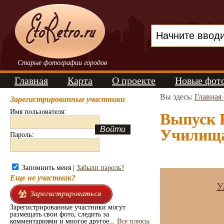
Старые фотографии городов
Главная
Карта
О проекте
Новые фот
Вы здесь:
Главная
Зарегистрированные участники
Имя пользователя:
Выпуск 
Училища 
Пароль:
Запомнить меня |
Забыли пароль?
Еще не участник?
У
Зарегистрированные участники могут
размещать свои фото, следить за
комментариями и многое другое...
Все плюсы