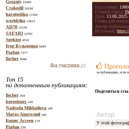
Grozniy
22990
Год съемки:
1980
Crakodil
19166
Старый город:
Р
haratoshka
17292
Дата:
13.06.2025 
worldriko
Слова для поиска
14815
Автор публикац
AD70
12104
Источник:
https:
SAFARI
11552
Spektor
8532
Ігор Кузьменко
8485
Рыбак
7377
fischer
6098
Все участники >>
Проголо
за публикацию, если п
Топ 15
по дополненным публикациям:
Поделиться ссы
fischer
459
korostenec
436
Nadezda Mihhailova
186
Автор:
Магаз Анатолий
184
Борис Ассеев
178
У этой фотогра
Рыбак
156