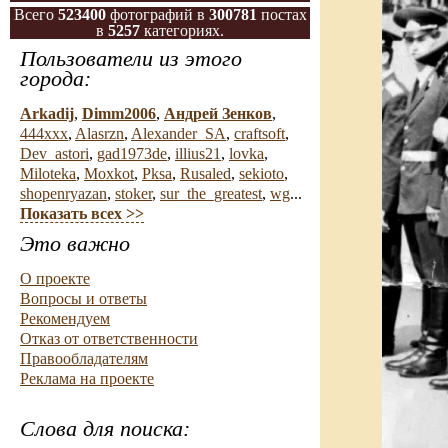
Всего
523400
фотографий в
300781
постах
в
5257
категориях.
Пользователи из этого
города:
Arkadij
,
Dimm2006
,
Андрей Зенков
,
444xxx
,
Alasrzn
,
Alexander_SA
,
craftsoft
,
Dev_astori
,
gad1973de
,
illius21
,
lovka
,
Miloteka
,
Moxkot
,
Pksa
,
Rusaled
,
sekioto
,
shopenryazan
,
stoker
,
sur_the_greatest
,
wg
...
Показать всех >>
Это важно
О проекте
Вопросы и ответы
Рекомендуем
Отказ от ответственности
Правообладателям
Реклама на проекте
Слова для поиска: