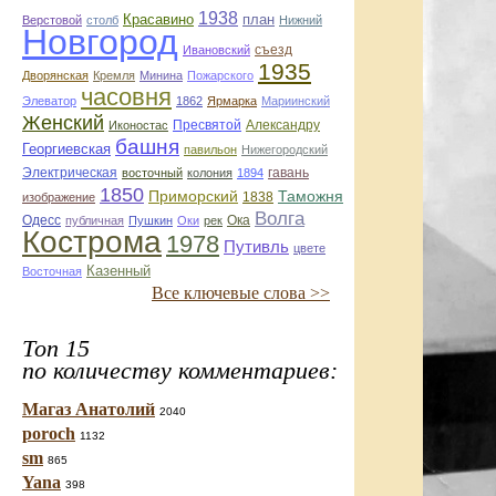
1938
Красавино
план
Верстовой
столб
Нижний
Новгород
съезд
Ивановский
1935
Дворянская
Кремля
Минина
Пожарского
часовня
Элеватор
1862
Ярмарка
Мариинский
Женский
Пресвятой
Александру
Иконостас
башня
Георгиевская
павильон
Нижегородский
Электрическая
гавань
восточный
колония
1894
1850
Приморский
Таможня
1838
изображение
Волга
Одесс
Ока
публичная
Пушкин
Оки
рек
Кострома
1978
Путивль
цвете
Казенный
Восточная
Все ключевые слова >>
Топ 15
по количеству комментариев:
Магаз Анатолий
2040
poroch
1132
sm
865
Yana
398