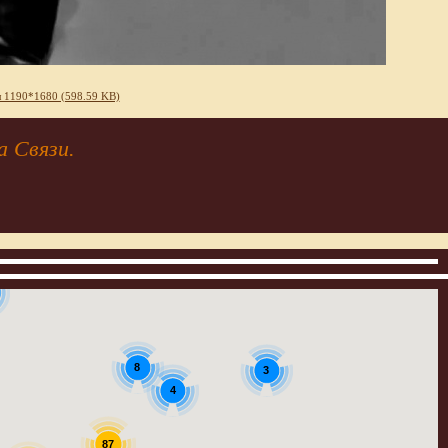
 1190*1680 (598.59 KB)
а Связи.
8
3
4
87