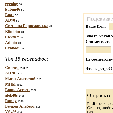
ggeolog
88
kuban46
59
Брат
56
Подсказки
AD70
52
Світлана Бериславська
Ваше Имя:
49
Klimbim
48
Знаете, какой 
Скилеф
41
Считаете, это 
Admin
40
Crakodil
33
Топ 15 географов:
Не соответству
Скилеф
Это не ретро!
С
22332
AD70
7819
Магаз Анатолий
7529
МНМ
4912
Борис Ассеев
3339
О проекте
alek48s
1488
Ronny
1390
Eto
Retro
.ru -
Белков Альберт
515
Старых, любимы
VSx86
назад.
446