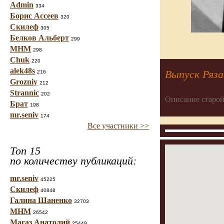
Admin
334
Борис Ассеев
320
Скилеф
305
Белков Альберт
299
МНМ
298
Chuk
220
alek48s
Выпуск Ряза
216
Grozniy
212
Strannic
202
Описание старой
Брат
198
mr.seniv
174
Все участники >>
Топ 15
по количеству публикаций:
mr.seniv
45225
Скилеф
40848
Галина Шаненко
32703
МНМ
26542
Магаз Анатолий
25449