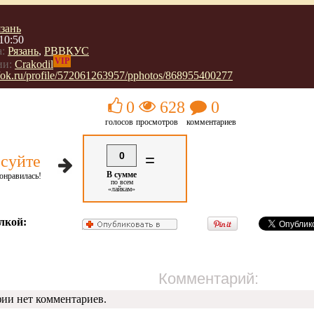
язань
10:50
:
Рязань
,
РВВКУС
VIP
ии:
Crakodil
//ok.ru/profile/572061263957/pphotos/868955400277
0
628
0
голосов
просмотров
комментариев
0
=
суйте
В сумме
онравилась!
по всем
«лайкам»
лкой:
Комментарий:
фии нет комментариев.