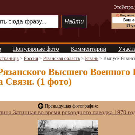
ЭтоРетро.
(!)
Подпишись
И у
о
Популярные фото
Комментарии
Участ
 страница
>
Россия
>
Рязанская область
>
Рязань
> Выпуск Рязанс
Рязанского Высшего Военного 
Связи. (1 фото)
Предыдущая фотография:
лица Затинная во время рекордного паводка 1970 год