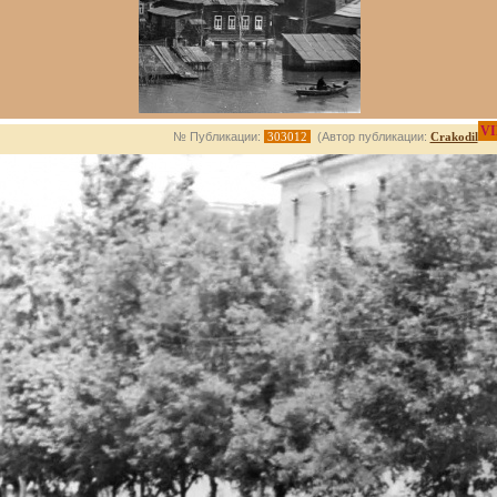
VI
№ Публикации:
303012
(Автор публикации:
Crakodil