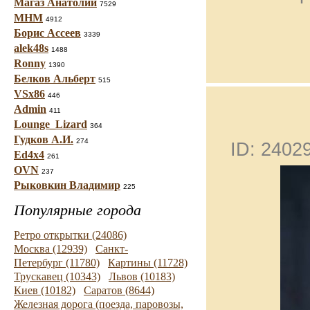
Магаз Анатолий
7529
МНМ
4912
Борис Ассеев
3339
alek48s
1488
Ronny
1390
Белков Альберт
515
VSx86
446
Admin
411
Lounge_Lizard
364
Гудков А.И.
274
ID: 240
Ed4x4
261
OVN
237
Рыковкин Владимир
225
Популярные города
Ретро открытки (24086)
Москва (12939)
Санкт-
Петербург (11780)
Картины (11728)
Трускавец (10343)
Львов (10183)
Киев (10182)
Саратов (8644)
Железная дорога (поезда, паровозы,