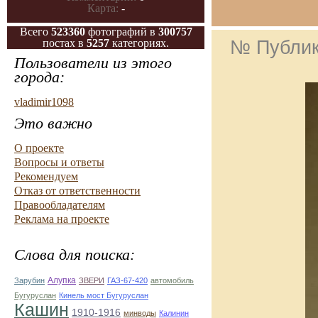
Карта:
-
Всего
523360
фотографий в
300757
№ Публи
постах в
5257
категориях.
Пользователи из этого
города:
vladimir1098
Это важно
О проекте
Вопросы и ответы
Рекомендуем
Отказ от ответственности
Правообладателям
Реклама на проекте
Слова для поиска:
Алупка
Зарубин
ЗВЕРИ
ГАЗ-67-420
автомобиль
Бугуруслан
Кинель мост Бугуруслан
Кашин
1910-1916
минводы
Калинин