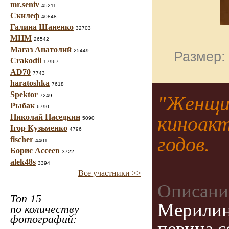
mr.seniv
45211
Скилеф
40848
Галина Шаненко
32703
МНМ
26542
Магаз Анатолий
25449
Размер:
Crakodil
17967
AD70
7743
haratoshka
7618
Spektor
"Женщин
7249
Рыбак
6790
киноакт
Николай Наседкин
5090
Ігор Кузьменко
4796
годов.
fischer
4401
Борис Ассеев
3722
alek48s
3394
Все участники >>
Описани
Топ 15
Мерилин
по количеству
фотографий:
певица,с