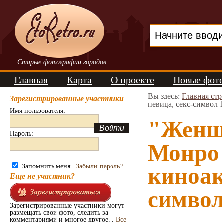
Старые фотографии городов
Главная
Карта
О проекте
Новые фот
Вы здесь:
Главная ст
Зарегистрированные участники
певица, секс-символ 
Имя пользователя:
"Женщ
Пароль:
Монро
Запомнить меня |
Забыли пароль?
киноак
Еще не участник?
символ
Зарегистрированные участники могут
размещать свои фото, следить за
комментариями и многое другое...
Все