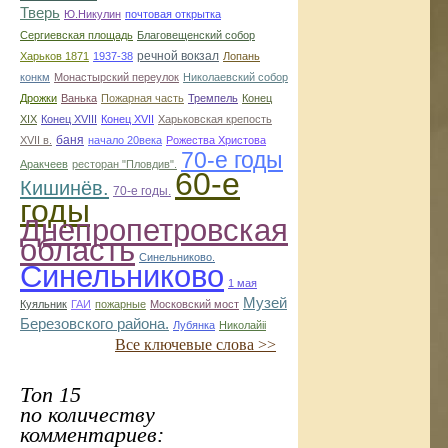
Тверь
Ю.Никулин
почтовая открытка
Сергиевская площадь
Благовещенский собор
речной вокзал
Харьков 1871
1937-38
Лопань
конкм
Монастырский переулок
Николаевский собор
Дрожки
Ванька
Пожарная часть
Тремпель
Конец
XIX
Конец XVIII
Конец XVII
Харьковская крепость
баня
XVII в.
начало 20века
Рожества Христова
70-е годы
Аракчеев
ресторан "Пловдив".
60-е
Кишинёв.
70-е годы.
годы
Днепропетровская
область
Синельниково.
Синельниково
1 мая
Музей
Куяльник
ГАИ
пожарные
Московский мост
Березовского района.
Лубянка
Николайii
Все ключевые слова >>
Топ 15
по количеству
комментариев: