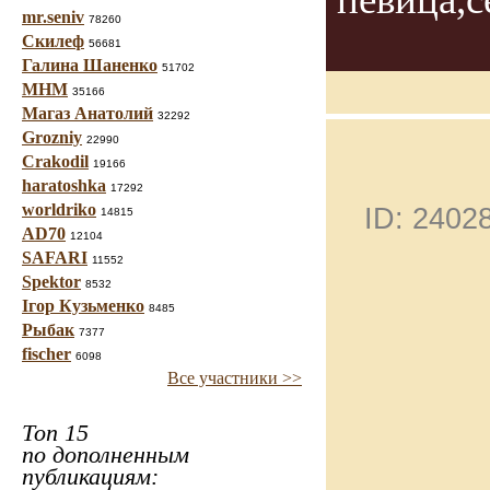
mr.seniv
78260
Скилеф
56681
Галина Шаненко
51702
МНМ
35166
Магаз Анатолий
32292
Grozniy
22990
Crakodil
19166
haratoshka
17292
worldriko
ID: 240
14815
AD70
12104
SAFARI
11552
Spektor
8532
Ігор Кузьменко
8485
Рыбак
7377
fischer
6098
Все участники >>
Топ 15
по дополненным
публикациям: