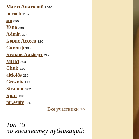
Магаз Анатолий
2040
poroch
1132
sm
865
Yana
398
Admin
334
Борис Ассеев
320
Скилеф
305
Белков Альберт
299
МНМ
298
Chuk
220
alek48s
216
Grozniy
212
Strannic
202
Брат
198
mr.seniv
174
Все участники >>
Топ 15
по количеству публикаций: