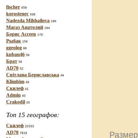
fischer
459
korostenec
436
Nadezda Mihhailova
186
Магаз Анатолий
184
Борис Ассеев
178
Рыбак
156
ggeolog
88
kuban46
59
Брат
56
AD70
52
Світлана Бериславська
49
Klimbim
48
Скилеф
41
Admin
40
Crakodil
33
Топ 15 географов:
Скилеф
22332
AD70
Размер
7819