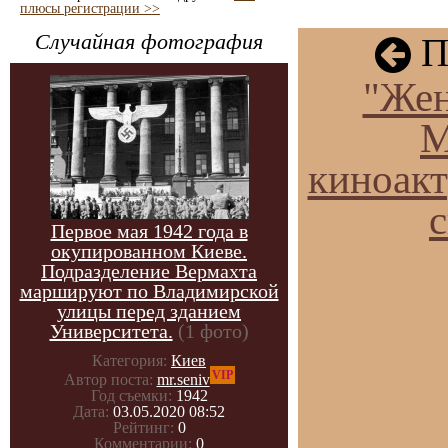
плюсы регистрации >>
Случайная фотография
П
"Жен
М
киноакт
с
Первое мая 1942 года в
окупированном Киеве.
Подразделение Вермахта
маршируют по Владимирской
улицы перед зданием
Университета.
(1 фото)
Категория:
Киев
VIP
Автор поста:
mr.seniv
Год съемки:
1942
Дата:
03.05.2020 08:52
Рейтинг:
0
Комментарии:
0