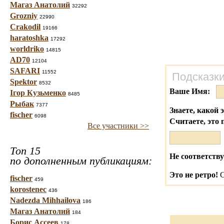
Магаз Анатолий
32292
Grozniy
22990
Crakodil
19166
haratoshka
17292
worldriko
14815
AD70
12104
SAFARI
11552
Подсказки
Spektor
8532
Ваше Имя:
Ігор Кузьменко
8485
Рыбак
7377
Знаете, какой 
fischer
6098
Считаете, это 
Все участники >>
Топ 15
Не соответству
по дополненным публикациям:
Это не ретро!
С
fischer
459
korostenec
436
Nadezda Mihhailova
186
Магаз Анатолий
184
Борис Ассеев
178