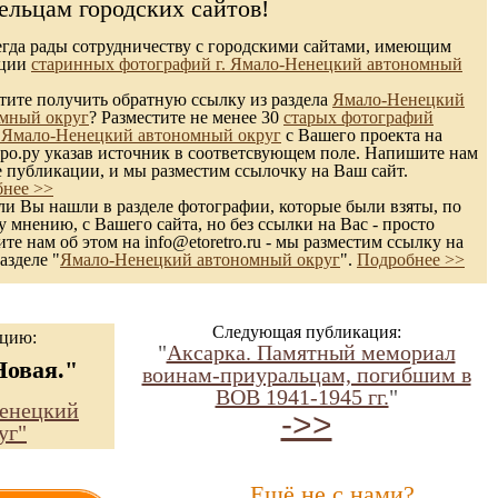
ельцам городских сайтов!
гда рады сотрудничеству с городскими сайтами, имеющим
кции
старинных фотографий г. Ямало-Ненецкий автономный
ите получить обратную ссылку из раздела
Ямало-Ненецкий
мный округ
? Разместите не менее 30
старых фотографий
 Ямало-Ненецкий автономный округ
с Вашего проекта на
ро.ру указав источник в соответсвующем поле. Напишите нам
е публикации, и мы разместим ссылочку на Ваш сайт.
нее >>
и Вы нашли в разделе фотографии, которые были взяты, по
 мнению, с Вашего сайта, но без ссылки на Вас - просто
те нам об этом на info@etoretro.ru - мы разместим ссылку на
азделе "
Ямало-Ненецкий автономный округ
".
Подробнее >>
Следующая публикация:
ацию:
"
Аксарка. Памятный мемориал
Новая."
воинам-приуральцам, погибшим в
ВОВ 1941-1945 гг.
"
енецкий
->>
уг"
Ещё не с нами?