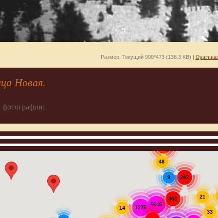
Размер: Текущий 900*473 (138.3 KB) |
Оригинал
ица Новая.
 фотографии:
907
48
242
9
21
863
5645
1275
14
33