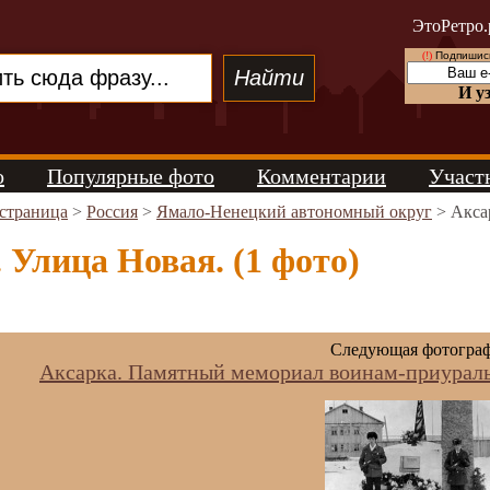
ЭтоРетро.
(!)
Подпишись
И у
о
Популярные фото
Комментарии
Участ
 страница
>
Россия
>
Ямало-Ненецкий автономный округ
> Аксар
 Улица Новая. (1 фото)
Следующая фотогра
Аксарка. Памятный мемориал воинам-приураль