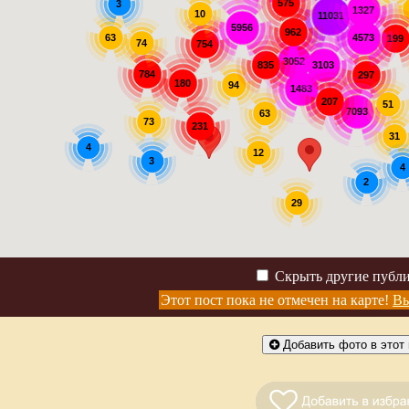
575
3
1327
10
11031
5956
962
63
4573
199
74
754
3052
3103
835
784
297
180
94
1483
207
51
7093
63
73
231
31
4
12
3
4
2
29
Скрыть другие публ
Этот пост пока не отмечен на карте!
Вы
Добавить фото в этот 