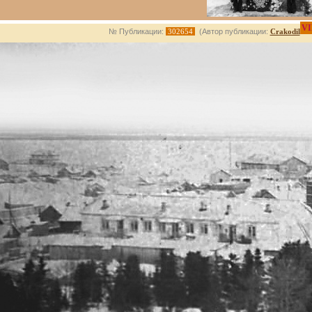
VI
№ Публикации:
302654
(Автор публикации:
Crakodil