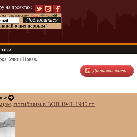
ру на проектах:
 на нашу рассылку
новых
публикаций!
знавай о них первым!
ники
ка. Улица Новая.
фия:
цам, погибшим в ВОВ 1941-1945 гг.