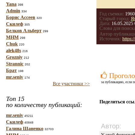
Yana
398
Admin
334
Год съемки:
1960
Борис Ассеев
Старый город:
Я
320
Дата:
16.05.2025 
Скилеф
305
Слова для поиска
Белков Альберт
299
Автор публикац
МНМ
298
Источник:
https
Chuk
220
alek48s
216
Grozniy
212
Strannic
202
Брат
198
Проголо
mr.seniv
174
за публикацию, если п
Все участники >>
Топ 15
Поделиться ссы
по количеству публикаций:
mr.seniv
45211
Скилеф
40848
Автор:
Галина Шаненко
32703
У этой фотогра