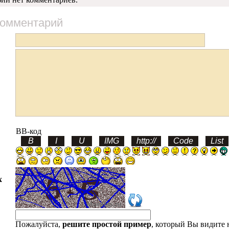
комментарий
BB-код
х
Пожалуйста,
решите простой пример
, который Вы видите 