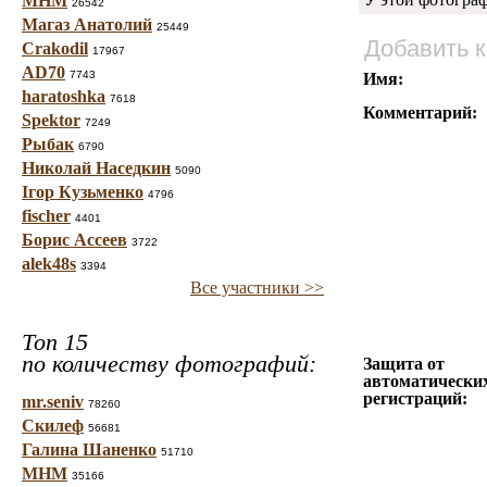
МНМ
26542
Магаз Анатолий
25449
Добавить 
Crakodil
17967
AD70
7743
Имя:
haratoshka
7618
Комментарий:
Spektor
7249
Рыбак
6790
Николай Наседкин
5090
Ігор Кузьменко
4796
fischer
4401
Борис Ассеев
3722
alek48s
3394
Все участники >>
Топ 15
по количеству фотографий:
Защита от
автоматически
регистраций:
mr.seniv
78260
Скилеф
56681
Галина Шаненко
51710
МНМ
35166