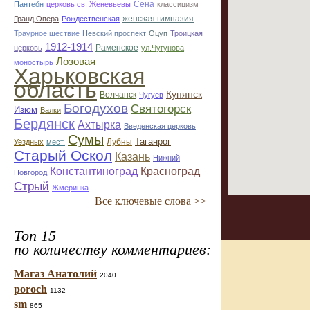
Сена
Пантео́н
церковь св. Женевьевы
классицизм
женская гимназия
Гранд Опера
Рождественская
Траурное шествие
Невский проспект
Оцуп
Троицкая
1912-1914
Раменское
церковь
ул.Чугунова
Лозовая
моностырь
Харьковская
область
Купянск
Волчанск
Чугуев
Богодухов
Святогорск
Изюм
Валки
Бердянск
Ахтырка
Введенская церковь
Сумы
Таганрог
Лубны
Уездных
мест.
Старый Оскол
Казань
Нижний
Константиноград
Красноград
Новгород
Стрый
Жмеринка
Все ключевые слова >>
Топ 15
по количеству комментариев:
Магаз Анатолий
2040
poroch
1132
sm
865