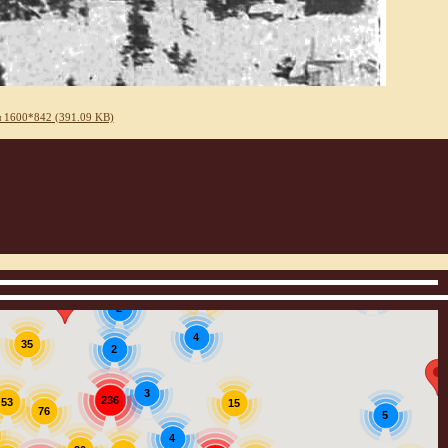
 1600*842 (391.09 KB)
3
12
2
4
35
2
3
236
53
15
76
5
4