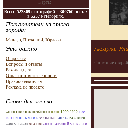
Карта:
-
Всего
523369
фотографий в
300760
постах
в
5257
категориях.
Пользователи из этого
города:
Мансур
,
Прокопий
,
Юрасов
Аксарка. Ул
Это важно
О проекте
Описание старой
Вопросы и ответы
Рекомендуем
Отказ от ответственности
Правообладателям
Реклама на проекте
Слова для поиска:
1900-1910
Спасо-Преображенский собор
песок
1904-
1911
Плошадь Ленина
Фабричная
парочка
Кавалерия
Gare St. Lazare
Франция
Собор Парижской Богоматери