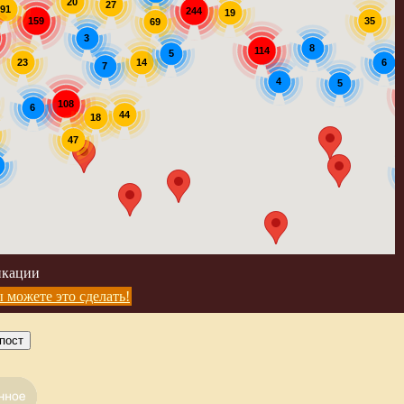
20
27
91
244
19
159
35
69
3
8
114
5
14
23
6
7
4
5
108
6
44
18
47
икации
 можете это сделать!
пост