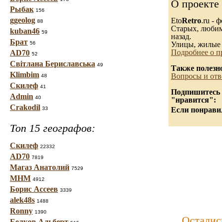
О проекте
Рыбак
156
ggeolog
Eto
Retro
.ru -
88
Старых, любимы
kuban46
59
назад.
Брат
56
Улицы, жилые 
Подробнее о п
AD70
52
Світлана Бериславська
49
Также полезн
Klimbim
Вопросы и отв
48
Скилеф
41
Подпишитесь н
Admin
40
"нравится":
Crakodil
33
Если понравил
Топ 15 географов:
Скилеф
22332
AD70
7819
Магаз Анатолий
7529
МНМ
4912
Борис Ассеев
3339
alek48s
1488
Ronny
1390
Осталис
Белков Альберт