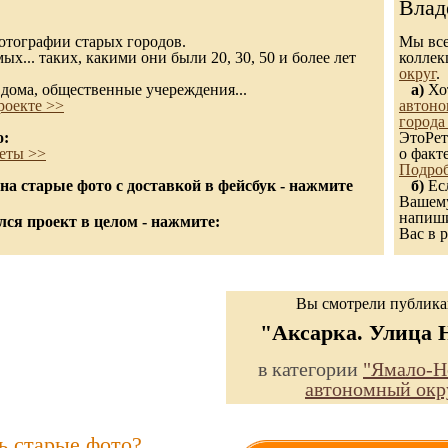
Влад
 фотографии старых городов.
Мы все
х... таких, какими они были 20, 30, 50 и более лет
колле
округ
.
дома, общественные учереждения...
а)
Хот
роекте >>
автоно
города
о:
ЭтоРет
еты >>
о факт
Подроб
а старые фото с доставкой в фейсбук - нажмите
б)
Есл
Вашему
напиши
ся проект в целом - нажмите:
Вас в р
Вы смотрели публик
"Аксарка. Улица 
в категории
"Ямало-Н
автономный окр
ь старые фото?