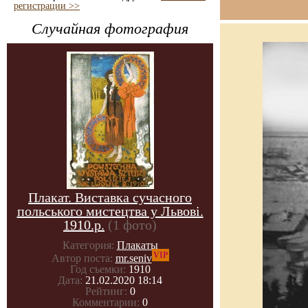
регистрации >>
Случайная фотография
Плакат. Виставка сучасного
польського мистецтва у Львові.
1910.р.
(1 фото)
Категория:
Плакаты
VIP
Автор поста:
mr.seniv
Год съемки:
1910
Дата:
21.02.2020 18:14
Рейтинг:
0
Комментарии:
0