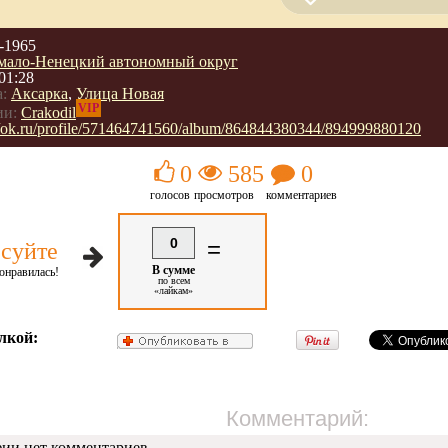
-1965
мало-Ненецкий автономный округ
01:28
:
Аксарка
,
Улица Новая
VIP
ии:
Crakodil
://ok.ru/profile/571464741560/album/864844380344/894999880120
0
585
0
голосов
просмотров
комментариев
0
=
суйте
В сумме
онравилась!
по всем
«лайкам»
лкой:
Комментарий:
фии нет комментариев.