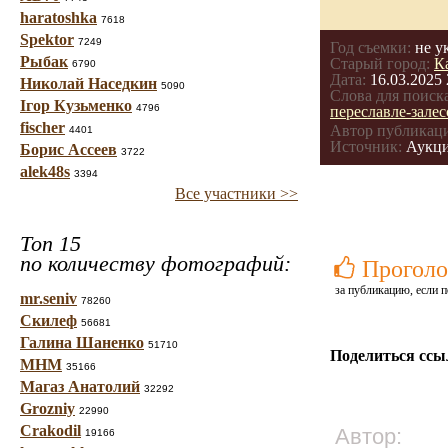
haratoshka
7618
Spektor
7249
Год съемки:
не у
Рыбак
Старый город:
К
6790
Дата:
16.03.2025 
Николай Наседкин
5090
Слова для поиска
Ігор Кузьменко
4796
переславле-зале
fischer
Автор публикац
4401
Источник:
Аукци
Борис Ассеев
3722
alek48s
3394
Все участники >>
Топ 15
по количеству фотографий:
Проголо
за публикацию, если п
mr.seniv
78260
Скилеф
56681
Галина Шаненко
51710
Поделиться ссы
МНМ
35166
Магаз Анатолий
32292
Grozniy
22990
Crakodil
Автор:
19166