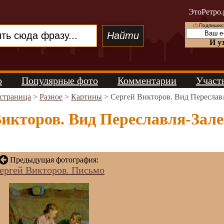
ЭтоРетро.
(!)
Подпишись
И у
о
Популярные фото
Комментарии
Участ
 страница
>
Разное
>
Картины
> Сергей Викторов. Вид Переславл
икторов. Вид Переславля-Залес
Предыдущая фотография:
ергей Викторов. Письмо