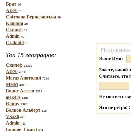
Брат
56
AD70
52
Світлана Бериславська
49
Klimbim
48
Скилеф
41
Admin
40
Crakodil
33
Подсказки
Топ 15 географов:
Ваше Имя:
Скилеф
22332
Знаете, какой 
AD70
7819
Считаете, это 
Магаз Анатолий
7529
МНМ
4912
Борис Ассеев
3339
Не соответству
alek48s
1488
Ronny
1390
Это не ретро!
С
Белков Альберт
515
VSx86
446
Admin
411
Lounge_Lizard
364