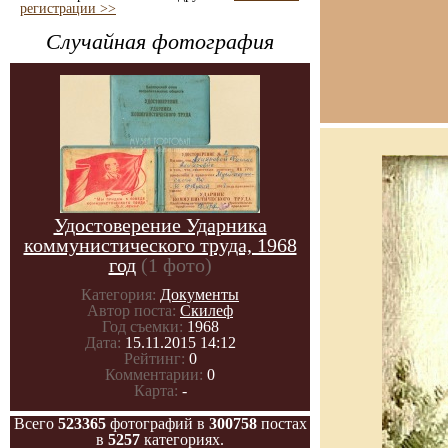
регистрации >>
Случайная фотография
Удостоверение Ударника
коммунистического труда, 1968
год
(1 фото)
Категория:
Документы
Автор поста:
Скилеф
Год съемки:
1968
Дата:
15.11.2015 14:12
Рейтинг:
0
Комментарии:
0
Карта:
-
Всего
523365
фотографий в
300758
постах
в
5257
категориях.