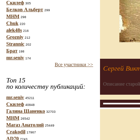
Скилеф
305
Белков Альберт
299
МНМ
298
Chuk
220
alek48s
216
Grozniy
212
Strannic
202
Брат
198
mr.seniv
174
Все участники >>
Сергей Викт
Топ 15
Описание старой
по количеству публикаций:
mr.seniv
45211
Скилеф
40848
Галина Шаненко
32703
МНМ
26542
Магаз Анатолий
25449
Crakodil
17967
AD70
7743