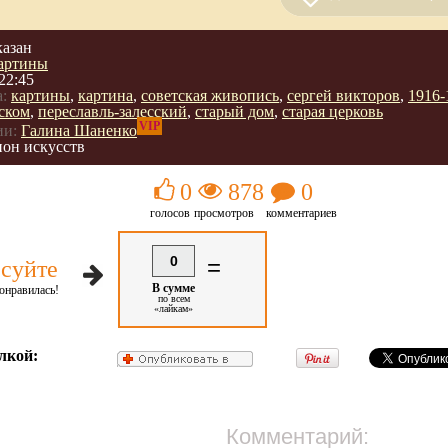
казан
артины
22:45
:
картины
,
картина
,
советская живопись
,
сергей викторов
,
1916-
сском
,
переславль-залесский
,
старый дом
,
старая церковь
VIP
ии:
Галина Шаненко
он искусств
0
878
0
голосов
просмотров
комментариев
0
=
суйте
В сумме
онравилась!
по всем
«лайкам»
лкой:
Комментарий: