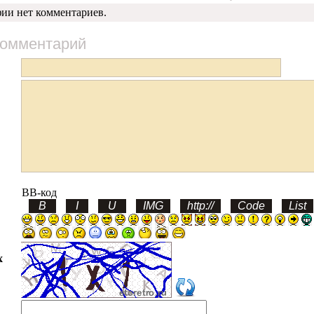
фии нет комментариев.
комментарий
BB-код
х