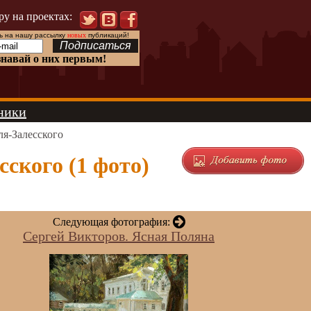
ру на проектах:
 на нашу рассылку
новых
публикаций!
знавай о них первым!
ники
я-Залесского
ского (1 фото)
Следующая фотография:
Сергей Викторов. Ясная Поляна