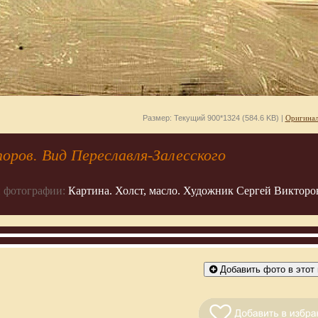
Размер: Текущий 900*1324 (584.6 KB) |
Оригинал
оров. Вид Переславля-Залесского
 фотографии:
Картина. Холст, масло. Художник Сергей Викторов
Добавить фото в этот 