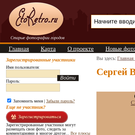
Старые фотографии городов
Главная
Карта
О проекте
Новые фот
Вы здесь:
Главная
Зарегистрированные участники
Имя пользователя:
Сергей В
Пароль:
Запомнить меня |
Забыли пароль?
С
Еще не участник?
Зарегистрированные участники могут
размещать свои фото, следить за
комментариями и многое другое...
Все плюсы