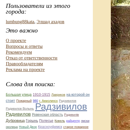
Пользователи из этого
города:
lumbung88kata
,
Элшад ахадов
Это важно
О проекте
Вопросы и ответы
Рекомендуем
Отказ от ответственности
Правообладателям
Реклама на проекте
Слова для поиска:
Большая улица
1910-1915
на которой он
Лавриков
стоит
Пожарный
980
г. Акмолинск
Радзивилов
Радзивилов
Радивилов Волынь
Радивилов
Ровенская область
Радивилiв
Дубровица
Горынь
Полесье
Ковель
райцентр
лиски
Красноуфимск
околица
Новый Двор
старое пожарное