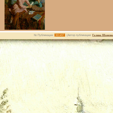
№ Публикации:
301497
(Автор публикации:
Галина Шаненк