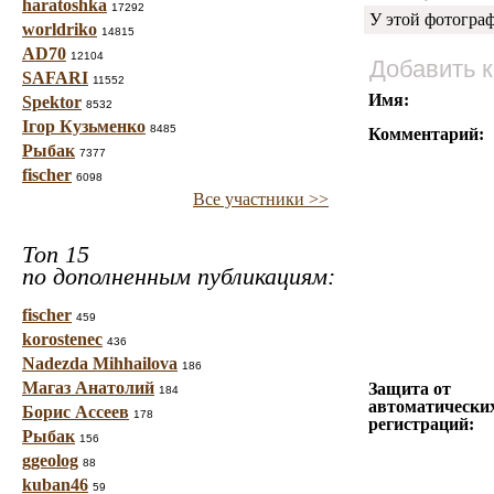
haratoshka
17292
У этой фотогра
worldriko
14815
AD70
12104
Добавить 
SAFARI
11552
Имя:
Spektor
8532
Ігор Кузьменко
8485
Комментарий:
Рыбак
7377
fischer
6098
Все участники >>
Топ 15
по дополненным публикациям:
fischer
459
korostenec
436
Nadezda Mihhailova
186
Магаз Анатолий
Защита от
184
автоматически
Борис Ассеев
178
регистраций:
Рыбак
156
ggeolog
88
kuban46
59