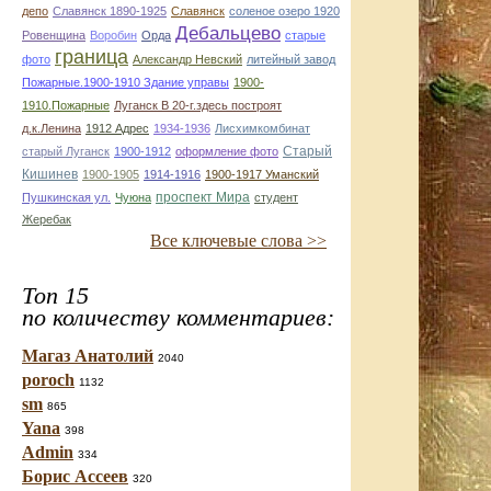
депо
Славянск 1890-1925
Славянск
соленое озеро 1920
Дебальцево
Ровенщина
Воробин
Орда
старые
граница
фото
Александр Невский
литейный завод
Пожарные.1900-1910 Здание управы
1900-
1910.Пожарные
Луганск В 20-г.здесь построят
д.к.Ленина
1912 Адрес
1934-1936
Лисхимкомбинат
Старый
старый Луганск
1900-1912
оформление фото
Кишинев
1900-1905
1914-1916
1900-1917 Уманский
проспект Мира
Пушкинская ул.
Чуюна
студент
Жеребак
Все ключевые слова >>
Топ 15
по количеству комментариев:
Магаз Анатолий
2040
poroch
1132
sm
865
Yana
398
Admin
334
Борис Ассеев
320