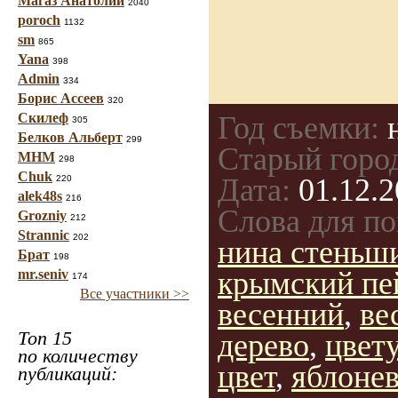
Магаз Анатолий
2040
poroch
1132
sm
865
Yana
398
Admin
334
Борис Ассеев
320
Скилеф
Год съемки:
н
305
Белков Альберт
299
Старый горо
МНМ
298
Chuk
Дата:
01.12.2
220
alek48s
216
Слова для по
Grozniy
212
Strannic
202
нина стеньш
Брат
198
крымский пе
mr.seniv
174
Все участники >>
весенний
,
ве
Топ 15
дерево
,
цвет
по количеству
цвет
,
яблоне
публикаций: