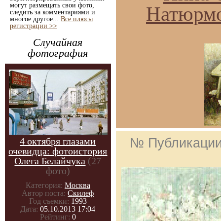
могут размещать свои фото,
Натюрмо
следить за комментариями и
многое другое...
Все плюсы
регистрации >>
Случайная
фотография
№ Публикаци
4 октября глазами
очевидца: фотоистория
Олега Белайчука
(27
фото)
Категория:
Москва
Автор поста:
Скилеф
Год съемки:
1993
Дата:
05.10.2013 17:04
Рейтинг:
0