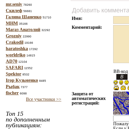
mr.seniv
78260
Добавить коммент
Скилеф
56681
Галина Шаненко
51710
Имя:
МНМ
35166
Комментарий:
Магаз Анатолий
32292
Grozniy
22990
Crakodil
19166
haratoshka
17292
worldriko
14815
AD70
12104
SAFARI
11552
BB-код
Spektor
8532
Ігор Кузьменко
8485
Рыбак
7377
fischer
Защита от
6098
автоматических
Все участники >>
регистраций:
Топ 15
по дополненным
Пожалу
публикациям:
Если у 