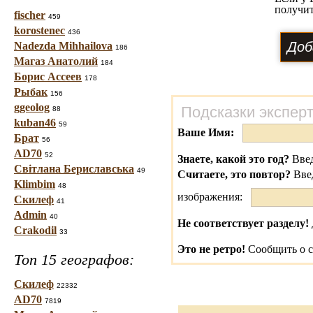
получит
fischer
459
korostenec
436
Nadezda Mihhailova
186
Магаз Анатолий
184
Борис Ассеев
178
Рыбак
156
ggeolog
Подсказки экспер
88
kuban46
59
Ваше Имя:
Брат
56
AD70
52
Знаете, какой это год?
Введ
Світлана Бериславська
49
Считаете, это повтор?
Вве
Klimbim
48
изображения:
Скилеф
41
Admin
40
Не соответствует разделу!
Crakodil
33
Это не ретро!
Сообщить о с
Топ 15 географов:
Скилеф
22332
AD70
7819