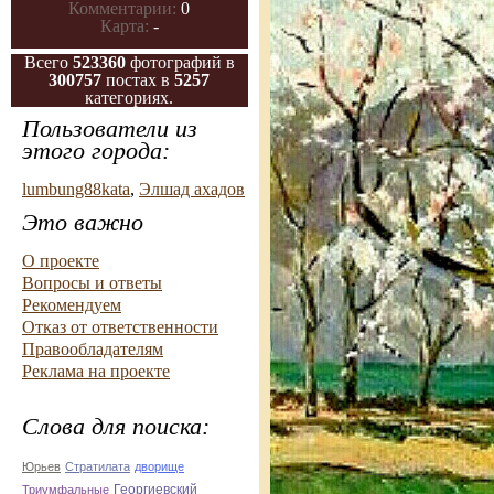
Комментарии:
0
Карта:
-
Всего
523360
фотографий в
300757
постах в
5257
категориях.
Пользователи из
этого города:
lumbung88kata
,
Элшад ахадов
Это важно
О проекте
Вопросы и ответы
Рекомендуем
Отказ от ответственности
Правообладателям
Реклама на проекте
Слова для поиска:
Юрьев
Стратилата
дворище
Триумфальные
Георгиевский