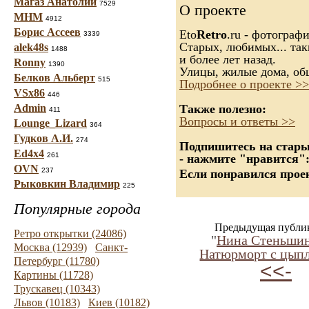
Магаз Анатолий
7529
О проекте
МНМ
4912
Борис Ассеев
Eto
Retro
.ru - фотограф
3339
Старых, любимых... так
alek48s
1488
и более лет назад.
Ronny
1390
Улицы, жилые дома, об
Белков Альберт
515
Подробнее о проекте >>
VSx86
446
Admin
Также полезно:
411
Вопросы и ответы >>
Lounge_Lizard
364
Гудков А.И.
274
Подпишитесь на старые
Ed4x4
261
- нажмите "нравится"
OVN
237
Если понравился проек
Рыковкин Владимир
225
Популярные города
Предыдущая публи
Ретро открытки (24086)
"
Нина Стеньшин
Москва (12939)
Санкт-
Натюрморт с цып
Петербург (11780)
<<-
Картины (11728)
Трускавец (10343)
Львов (10183)
Киев (10182)