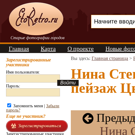
Старые фотографии городов
Главная
Карта
О проекте
Новые фот
Вы здесь:
Главная страница
>
Зарегистрированные
участники
Нина Сте
Имя пользователя:
пейзаж Цв
Пароль:
Запомнить меня |
Забыли
пароль?
Предыд
Еще не участник?
Нина 
Зарегистрированные участники