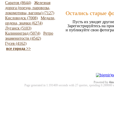
Саратов (8644)
Железная
дорога (поезда, паровозы,
Остались старые ф
локомотивы, вагоны) (7127)
Кисловодск (7008)
Медали,
Пусть их увидят другие
ордена, значки (6274)
Зарегистрируйтесь на про
Луганск (5103)
и публикуйте свои фотогр
Калининград (5074)
Ретро
знаменитости (4542)
Гусев (4162)
все города >>
Powered by
4im
Page generated in 1.191469 seconds with 27 queries, spending 0.28000