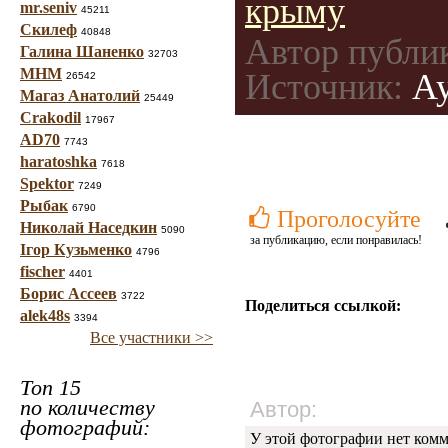
крыму
mr.seniv
45211
Скилеф
40848
Автор публи
Галина Шаненко
32703
МНМ
Источник:
Ау
26542
Магаз Анатолий
25449
Crakodil
17967
AD70
7743
haratoshka
7618
Spektor
7249
Рыбак
6790
Проголосуйте
Николай Наседкин
5090
за публикацию, если понравилась!
Ігор Кузьменко
4796
fischer
4401
Борис Ассеев
3722
Поделиться ссылкой:
alek48s
3394
Все участники >>
Топ 15
по количеству
Автор:
фотографий:
У этой фотографии нет комм