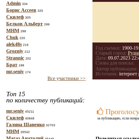
Admin
334
Борис Ассеев
320
Скилеф
305
Белков Альберт
299
МНМ
298
Chuk
220
alek48s
216
Год съемки:
1900-19
Grozniy
212
Старый город:
Рудн
Strannic
Дата:
09.07.2023 22:
202
Слова для поиска:
Брат
198
Автор публикации:
mr.seniv
174
Источник:
інтернет 
Все участники >>
Топ 15
по количеству публикаций:
Проголосу
mr.seniv
45211
Скилеф
за публикацию, если понра
40848
Галина Шаненко
32703
МНМ
26542
Магаз Анатолий
Поделиться ссылко
25449