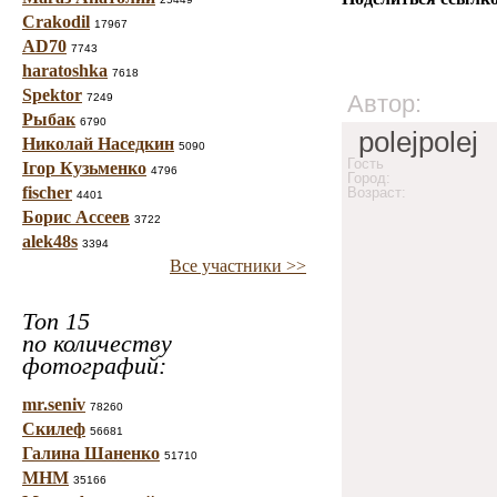
Crakodil
17967
AD70
7743
haratoshka
7618
Spektor
Автор:
7249
Рыбак
6790
polejpolej
Николай Наседкин
5090
Гость
Ігор Кузьменко
4796
Город:
fischer
Возраст:
4401
Борис Ассеев
3722
alek48s
3394
Все участники >>
Топ 15
по количеству
фотографий:
mr.seniv
78260
Скилеф
56681
Галина Шаненко
51710
МНМ
35166