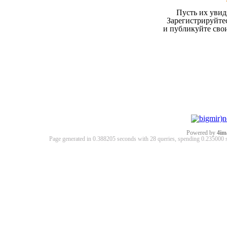
Пусть их увид
Зарегистрируйтес
и публикуйте сво
Powered by
4im
Page generated in 0.388205 seconds with 28 queries, spending 0.23500