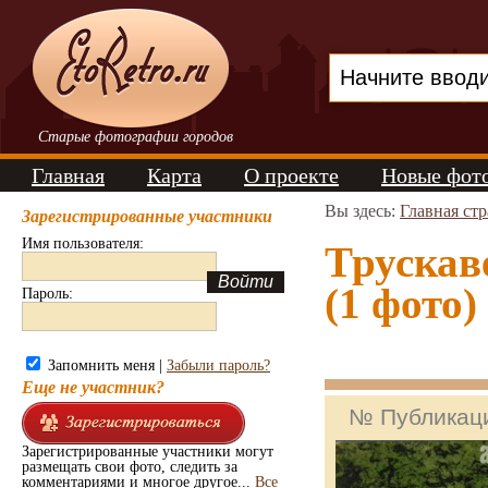
Старые фотографии городов
Главная
Карта
О проекте
Новые фот
Вы здесь:
Главная ст
Зарегистрированные участники
Имя пользователя:
Трускаве
(1 фото)
Пароль:
Запомнить меня |
Забыли пароль?
Еще не участник?
№ Публикац
Зарегистрированные участники могут
размещать свои фото, следить за
комментариями и многое другое...
Все