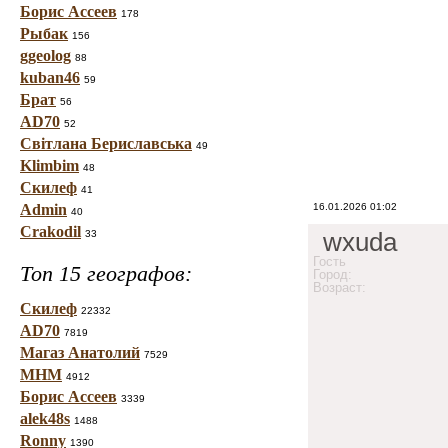
Борис Ассеев
178
Рыбак
156
ggeolog
88
kuban46
59
Брат
56
AD70
52
Світлана Бериславська
49
Klimbim
48
Скилеф
41
Admin
16.01.2026 01:02
40
Crakodil
wxuda
33
Гость
Топ 15 географов:
Город:
Возраст:
Скилеф
22332
AD70
7819
Магаз Анатолий
7529
МНМ
4912
Борис Ассеев
3339
alek48s
1488
Ronny
1390