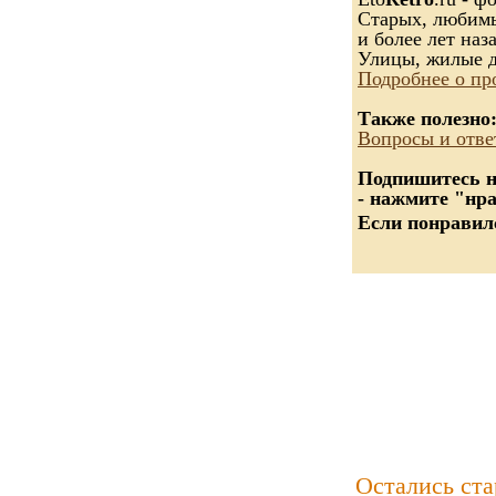
Старых, любимых
и более лет наза
Улицы, жилые д
Подробнее о пр
Также полезно
Вопросы и отве
Подпишитесь на
- нажмите "нр
Если понравилс
Остались ст