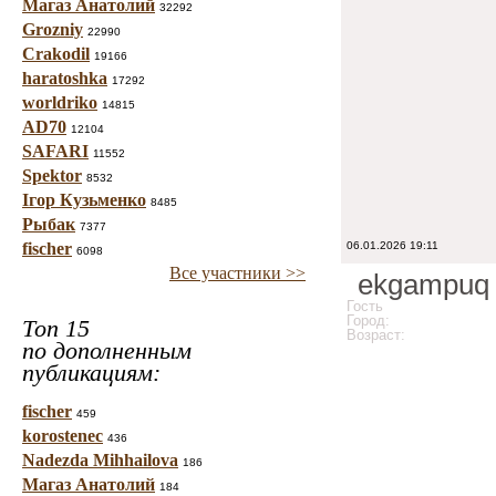
Магаз Анатолий
32292
Grozniy
22990
Crakodil
19166
haratoshka
17292
worldriko
14815
AD70
12104
SAFARI
11552
Spektor
8532
Ігор Кузьменко
8485
Рыбак
7377
fischer
06.01.2026 19:11
6098
Все участники >>
ekgampuq
Гость
Город:
Топ 15
Возраст:
по дополненным
публикациям:
fischer
459
korostenec
436
Nadezda Mihhailova
186
Магаз Анатолий
184