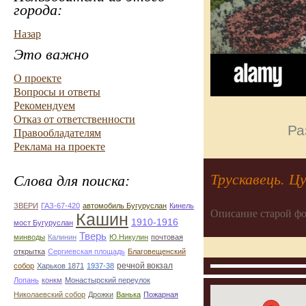
города:
Назар
Это важно
О проекте
Вопросы и ответы
Рекомендуем
Отказ от ответственности
Ра
Правообладателям
Реклама на проекте
Трускавець. Цу
Слова для поиска:
ЗВЕРИ
ГАЗ-67-420
автомобиль Бугуруслан
Кинель
Описание старой фо
Кашин
1910-1916
мост Бугуруслан
Тверь
минводы
Калинин
Ю.Никулин
почтовая
открытка
Сергиевская площадь
Благовещенский
речной вокзал
собор
Харьков 1871
1937-38
Лопань
конкм
Монастырский переулок
Николаевский собор
Дрожки
Ванька
Пожарная