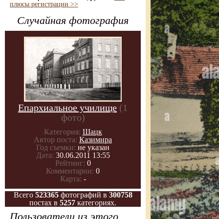
плюсы регистрации >>
Случайная фотография
Епархиальное училище
(1
фото)
Категория:
Шацк
Автор поста:
Казимира
Год съемки:
не указан
Дата:
30.06.2011 13:55
Рейтинг:
0
Комментарии:
0
Карта:
-
Всего
523365
фотографий в
300758
постах в
5257
категориях.
Пользователи из этого