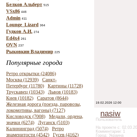
Белков Альберт
515
VSx86
446
Admin
411
Lounge_Lizard
364
Гудков А.И.
274
Ed4x4
261
OVN
237
Рыковкин Владимир
225
Популярные города
Ретро открытки (24086)
Москва (12939)
Санкт-
Петербург (11780)
Картины (11728)
Трускавец (10343)
Львов (10183)
Киев (10182)
Саратов (8644)
19.02.2026 12:00
Железная дорога (поезда, паровозы,
локомотивы, вагоны) (7127)
nasiw
Кисловодск (7008)
Медали, ордена,
Пользователь
значки (6274)
Луганск (5103)
На проекте с: 02.03.2
Калининград (5074)
Ретро
Комментарии: 1
знаменитости (4542)
Гусев (4162)
Город: Украина