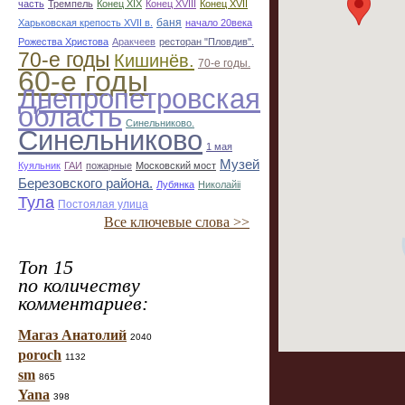
часть
Тремпель
Конец XIX
Конец XVIII
Конец XVII
баня
Харьковская крепость XVII в.
начало 20века
Рожества Христова
Аракчеев
ресторан "Пловдив".
70-е годы
Кишинёв.
70-е годы.
60-е годы
Днепропетровская
область
Синельниково.
Синельниково
1 мая
Музей
Куяльник
ГАИ
пожарные
Московский мост
Березовского района.
Лубянка
Николайii
Тула
Постоялая улица
Все ключевые слова >>
Топ 15
по количеству
комментариев:
Магаз Анатолий
2040
poroch
1132
sm
865
Yana
398