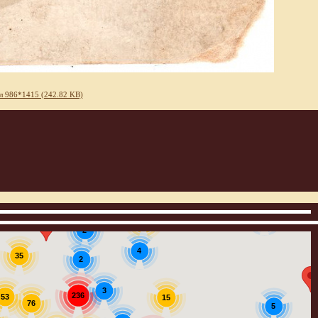
л 986*1415 (242.82 KB)
3
12
2
4
35
2
3
236
53
15
76
5