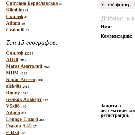
Світлана Бериславська
49
У этой фотогра
Klimbim
48
Скилеф
Добавить 
41
Admin
40
Имя:
Crakodil
33
Комментарий:
Топ 15 географов:
Скилеф
22332
AD70
7819
Магаз Анатолий
7529
МНМ
4912
Борис Ассеев
3339
alek48s
1488
Ronny
1390
Белков Альберт
515
Защита от
VSx86
446
автоматически
Admin
411
регистраций:
Lounge_Lizard
364
Гудков А.И.
274
Ed4x4
261