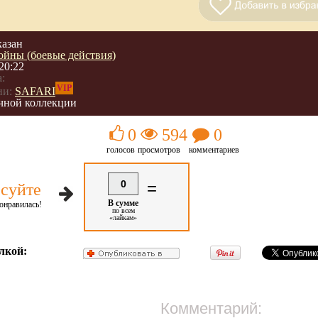
казан
ойны (боевые действия)
20:22
:
VIP
ии:
SAFARI
чной коллекции
0
594
0
голосов
просмотров
комментариев
0
=
суйте
В сумме
онравилась!
по всем
«лайкам»
лкой:
Комментарий: