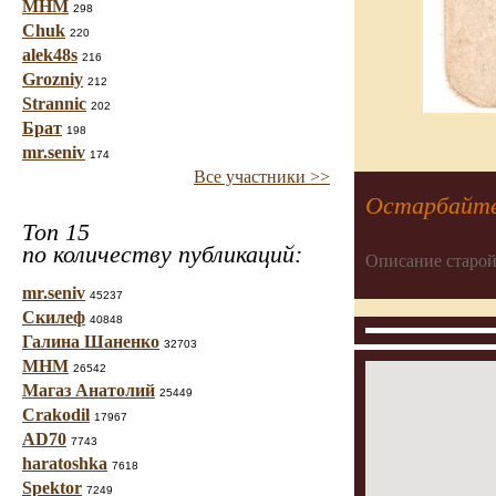
МНМ
298
Chuk
220
alek48s
216
Grozniy
212
Strannic
202
Брат
198
mr.seniv
174
Все участники >>
Остарбайтер
Топ 15
по количеству публикаций:
Описание старой
mr.seniv
45237
Скилеф
40848
Галина Шаненко
32703
МНМ
26542
Магаз Анатолий
25449
Crakodil
17967
AD70
7743
haratoshka
7618
Spektor
7249