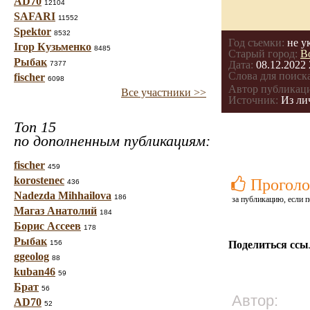
AD70
12104
SAFARI
11552
Spektor
8532
Год съемки:
не у
Ігор Кузьменко
8485
Старый город:
В
Рыбак
Дата:
08.12.2022 
7377
Слова для поиска
fischer
6098
Автор публикац
Все участники >>
Источник:
Из ли
Топ 15
по дополненным публикациям:
fischer
459
korostenec
Проголо
436
Nadezda Mihhailova
186
за публикацию, если п
Магаз Анатолий
184
Борис Ассеев
178
Рыбак
156
Поделиться ссы
ggeolog
88
kuban46
59
Брат
56
Автор:
AD70
52