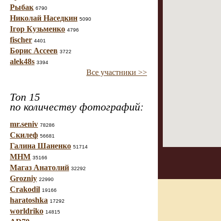
Рыбак
6790
Николай Наседкин
5090
Ігор Кузьменко
4796
fischer
4401
Борис Ассеев
3722
alek48s
3394
Все участники >>
Топ 15
по количеству фотографий:
mr.seniv
78286
Скилеф
56681
Галина Шаненко
51714
МНМ
35166
Магаз Анатолий
32292
Grozniy
22990
Crakodil
19166
haratoshka
17292
worldriko
14815