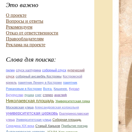
Это важно
О проекте
Вопросы и ответы
Рекомендуем
Отказ от ответственности
Правообладателям
Реклама на проекте
Слова для поиска:
пилин
спуск халтурина
соборный спуск
купеческий
спуск
соборный ансамбль Костромы
Костромской
кремль
памятник Ленину в Костроме
памятник
Романовым в Костроме
Волга.
Кишинев.
Курзал
Бугуруслан
пушка
снег
стерео
анаглиф
Николаевская площадь
Университетская горка
Московская улица
Александровская колокольня
университетская церковь
Екатеринославская
улица
Университетская улица
Соборная площадь
Середина XIX века
Старый Харьков
Прибытие поезда
Антониевская церковь