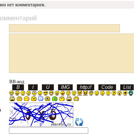
фии нет комментариев.
комментарий
BB-код
х