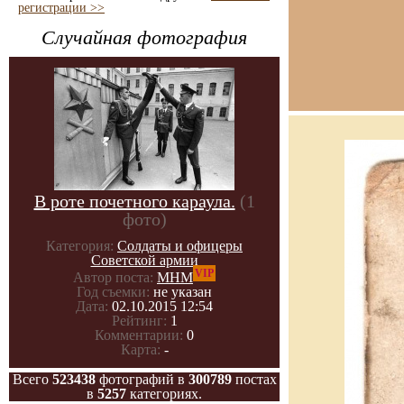
регистрации >>
Случайная фотография
В роте почетного караула.
(1
фото)
Категория:
Солдаты и офицеры
Советской армии
VIP
Автор поста:
МНМ
Год съемки:
не указан
Дата:
02.10.2015 12:54
Рейтинг:
1
Комментарии:
0
Карта:
-
Всего
523438
фотографий в
300789
постах
в
5257
категориях.