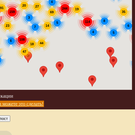
4
20
27
91
244
19
159
35
69
3
8
114
5
14
23
6
7
4
5
108
6
44
18
47
икации
 можете это сделать!
пост