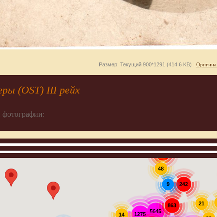
Размер: Текущий 900*1291 (414.6 KB) |
Оригина
ы (OST) III рейх
 фотографии:
907
48
242
9
21
863
5645
1275
14