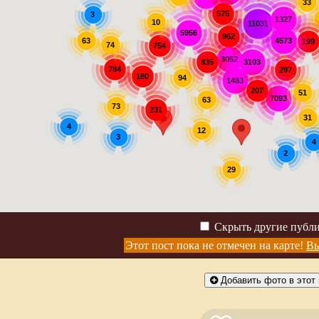
33
575
3
1327
10
11031
5956
962
63
4573
199
74
754
3052
3103
835
784
297
180
94
1483
207
51
7093
63
73
231
31
4
12
3
4
2
29
Скрыть другие публ
Этот пост пока не отмечен на карте!
Вы
Добавить фото в этот 