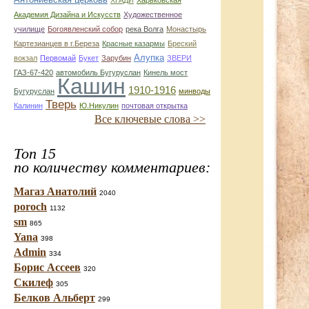
ХГАДИ
Харьковская
Академия Дизайна и Искусств
Художественное
училище
Богоявленский собор
река Волга
Монастырь
Картезианцев в г.Береза
Красные казармы
Бреский
Алупка
вокзал
Первомай
Букет
Зарубин
ЗВЕРИ
ГАЗ-67-420
автомобиль Бугуруслан
Кинель мост
Кашин
1910-1916
Бугуруслан
минводы
Тверь
Калинин
Ю.Никулин
почтовая открытка
Все ключевые слова >>
Топ 15
по количеству комментариев:
Магаз Анатолий
2040
poroch
1132
sm
865
Yana
398
Admin
334
Борис Ассеев
320
Скилеф
305
Белков Альберт
299