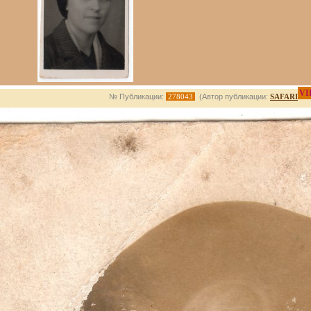
VI
№ Публикации:
278043
(Автор публикации:
SAFARI