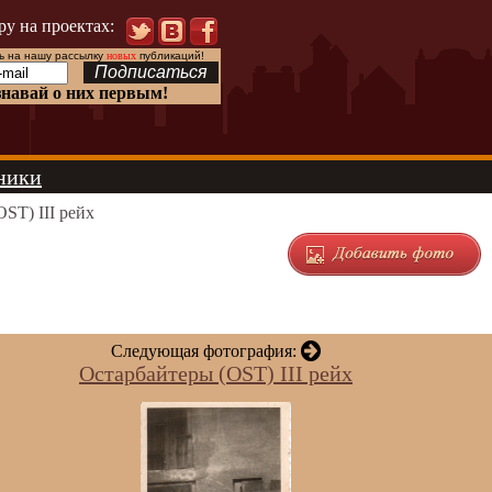
ру на проектах:
 на нашу рассылку
новых
публикаций!
знавай о них первым!
ники
ST) III рейх
Следующая фотография:
Остарбайтеры (OST) III рейх