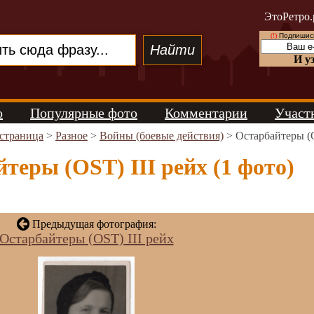
ЭтоРетро.
(!)
Подпишись
И у
о
Популярные фото
Комментарии
Участ
 страница
>
Разное
>
Войны (боевые действия)
> Остарбайтеры (O
теры (OST) III рейх (1 фото)
Предыдущая фотография:
Остарбайтеры (OST) III рейх