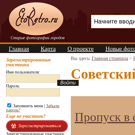
Старые фотографии городов
Главная
Карта
О проекте
Новые фот
Вы здесь:
Главная страница
>
Зарегистрированные
участники
Советский
Имя пользователя:
Пароль:
Запомнить меня |
Забыли
пароль?
Пропуск в 
Еще не участник?
Зарегистрированные участники