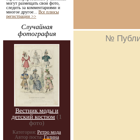
могут размещать свои фото,
следить за комментариями и
многое другое...
Все плюсы
регистрации >>
Случайная
фотография
№ Публи
Вестник моды и
детский костюм
(1
фото)
Категория:
Ретро мода
Автор поста:
Галина