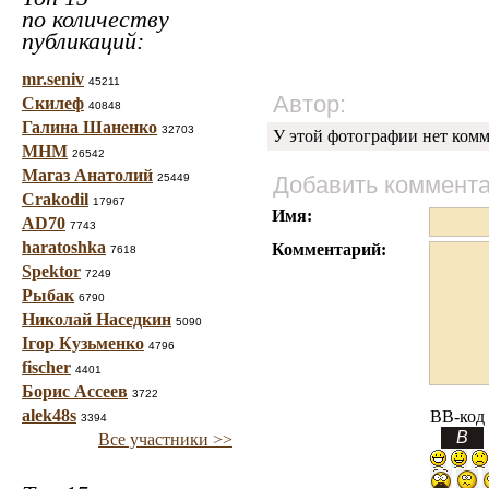
по количеству
публикаций:
mr.seniv
45211
Автор:
Скилеф
40848
Галина Шаненко
32703
У этой фотографии нет комм
МНМ
26542
Магаз Анатолий
25449
Добавить коммент
Crakodil
17967
Имя:
AD70
7743
haratoshka
Комментарий:
7618
Spektor
7249
Рыбак
6790
Николай Наседкин
5090
Ігор Кузьменко
4796
fischer
4401
Борис Ассеев
3722
alek48s
BB-код
3394
Все участники >>