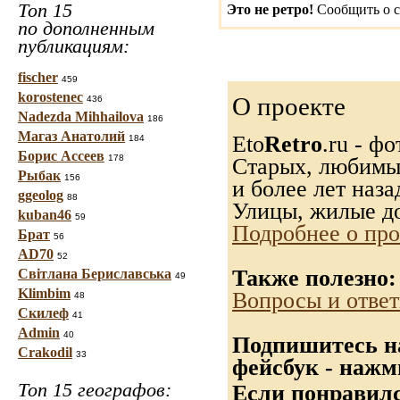
Топ 15
Это не ретро!
Сообщить о с
по дополненным
публикациям:
fischer
459
korostenec
О проекте
436
Nadezda Mihhailova
186
Магаз Анатолий
Eto
Retro
.ru - ф
184
Борис Ассеев
178
Старых, любимых
Рыбак
156
и более лет наза
ggeolog
88
Улицы, жилые до
kuban46
59
Подробнее о про
Брат
56
AD70
52
Также полезно:
Світлана Бериславська
49
Klimbim
Вопросы и отве
48
Скилеф
41
Admin
40
Подпишитесь на
Crakodil
33
фейсбук - нажм
Топ 15 географов:
Если понравилс