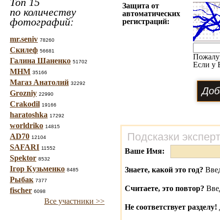
Топ 15
Защита от
по количеству
автоматических
фотографий:
регистраций:
mr.seniv
78260
Скилеф
56681
Пожалу
Галина Шаненко
51702
Если у 
МНМ
35166
Магаз Анатолий
32292
Grozniy
22990
Crakodil
19166
haratoshka
17292
worldriko
14815
Подсказки экспер
AD70
12104
SAFARI
11552
Ваше Имя:
Spektor
8532
Ігор Кузьменко
Знаете, какой это год?
Введ
8485
Рыбак
7377
Считаете, это повтор?
Вве
fischer
6098
Все участники >>
Не соответствует разделу!