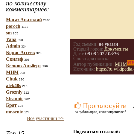
по количеству
комментариев:
Магаз Анатолий
2040
poroch
1132
sm
865
Yana
398
Год съемки:
не указан
Admin
334
Старый город:
Документы
Борис Ассеев
Дата:
08.08.2022 08:36
320
Слова для поиска:
Скилеф
305
VIP
Автор публикации:
МНМ
Белков Альберт
299
Источник:
https://ru.wikip
МНМ
298
Chuk
220
alek48s
216
Grozniy
212
Strannic
202
Проголосуйте
Брат
198
mr.seniv
за публикацию, если понравилась!
174
Все участники >>
Поделиться ссылкой:
Топ 15