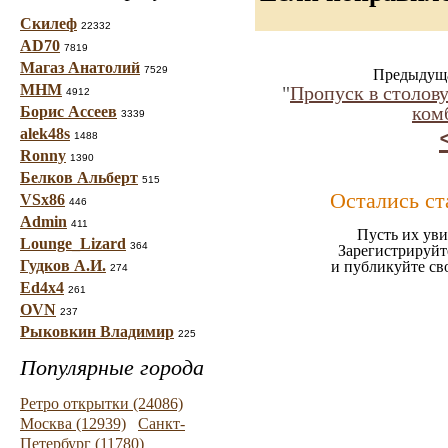
Скилеф
22332
AD70
7819
Магаз Анатолий
7529
Предыдуща
МНМ
"
Пропуск в столову
4912
ком
Борис Ассеев
3339
alek48s
1488
Ronny
1390
Белков Альберт
515
Остались ст
VSx86
446
Admin
411
Пусть их уви
Lounge_Lizard
364
Зарегистрируйт
Гудков А.И.
и публикуйте св
274
Ed4x4
261
OVN
237
Рыковкин Владимир
225
Популярные города
Ретро открытки (24086)
Москва (12939)
Санкт-
Петербург (11780)