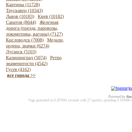
Картины (11728)
Трускавец (10343)
Львов (10183)
Киев (10182)
Саратов (8644)
Железная
дорога (поезда, паровозы,
локомотивы, вагоны) (7127)
Кисловодск (7008)
Медали,
ордена, значки (6274)
Луганск (5103)
Калининград (5074)
Ретро
знаменитости (4542)
Гусев (4162)
все города >>
Powered by
4im
Page generated in 0.287841 seconds with 27 queries, spending 0.19300