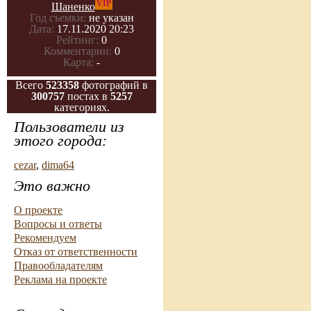
VIP
Шаненко
Год съемки:
не указан
Дата:
17.11.2020 20:23
Рейтинг:
0
Комментарии:
0
Карта:
-
Всего
523358
фотографий в
300757
постах в
5257
категориях.
Пользователи из
этого города:
cezar
,
dima64
Это важно
О проекте
Вопросы и ответы
Рекомендуем
Отказ от ответственности
Правообладателям
Реклама на проекте