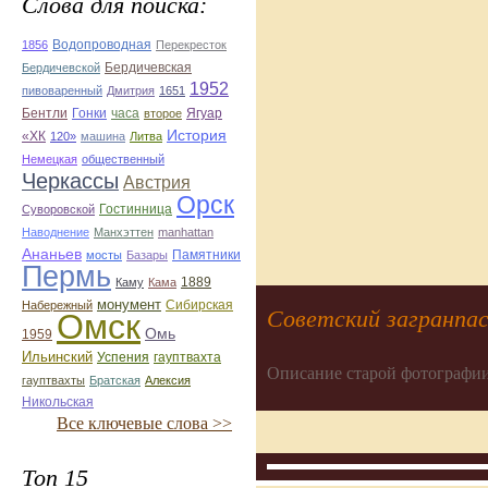
Слова для поиска:
Водопроводная
1856
Перекресток
Бердичевская
Бердичевской
1952
пивоваренный
Дмитрия
1651
Бентли
Гонки
часа
Ягуар
второе
История
«ХК
120»
машина
Литва
Немецкая
общественный
Черкассы
Австрия
Орск
Гостинница
Суворовской
Наводнение
Манхэттен
manhattan
Ананьев
Памятники
мосты
Базары
Пермь
1889
Каму
Кама
монумент
Сибирская
Набережный
Советский загранпас
Омск
Омь
1959
Ильинский
Успения
гауптвахта
Описание старой фотографии
гауптвахты
Братская
Алексия
Никольская
Все ключевые слова >>
Топ 15