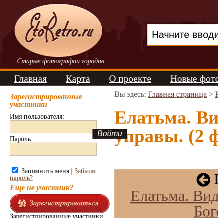
Старые фотографии городов
Главная
Карта
О проекте
Новые фот
Вы здесь:
Главная страница
>
Зарегистрированные
участники
Елатьма. Ви
Имя пользователя:
управы. (2 
Пароль:
Запомнить меня |
Забыли
П
пароль?
Еще не участник?
Елатьма. Ви
Бог
Зарегистрированные участники