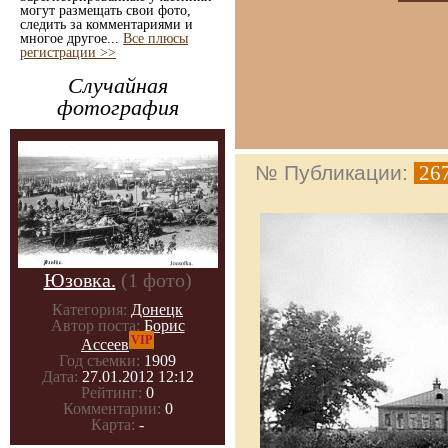
могут размещать свои фото,
следить за комментариями и
многое другое...
Все плюсы
регистрации >>
Случайная
фотография
№ Публикации:
26
Юзовка.
(1 фото)
Категория:
Донецк
Автор поста:
Борис
VIP
Ассеев
Год съемки:
1909
Дата:
27.01.2012 12:12
Рейтинг:
0
Комментарии:
0
Карта:
-