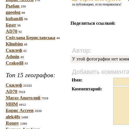
178
за публикацию, если понравилась!
Рыбак
156
ggeolog
88
kuban46
59
Поделиться ссылкой:
Брат
56
AD70
52
Світлана Бериславська
49
Klimbim
48
Автор:
Скилеф
41
Admin
40
У этой фотографии нет комм
Crakodil
33
Добавить коммент
Топ 15 географов:
Имя:
Скилеф
22332
Комментарий:
AD70
7819
Магаз Анатолий
7529
МНМ
4912
Борис Ассеев
3339
alek48s
1488
Ronny
1390