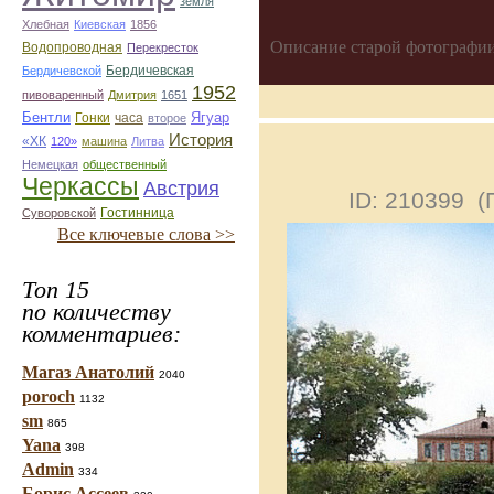
земля
Хлебная
Киевская
1856
Описание старой фотографии
Водопроводная
Перекресток
Бердичевская
Бердичевской
1952
пивоваренный
Дмитрия
1651
Бентли
Ягуар
Гонки
часа
второе
История
«ХК
120»
машина
Литва
Немецкая
общественный
Черкассы
Австрия
ID: 210399 
Гостинница
Суворовской
Все ключевые слова >>
Топ 15
по количеству
комментариев:
Магаз Анатолий
2040
poroch
1132
sm
865
Yana
398
Admin
334
Борис Ассеев