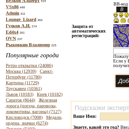
Белков Альберт
515
BB-код
VSx86
446
Admin
411
Lounge_Lizard
364
Гудков А.И.
Защита от
274
автоматических
Ed4x4
261
регистраций:
OVN
237
Рыковкин Владимир
225
Популярные города
Пожалу
Если у 
Ретро открытки (24086)
получит
Москва (12939)
Санкт-
Петербург (11780)
Картины (11729)
Трускавец (10361)
Львов (10183)
Киев (10182)
Саратов (8644)
Железная
дорога (поезда, паровозы,
Подсказки экспер
локомотивы, вагоны) (7127)
Ваше Имя:
Кисловодск (7008)
Медали,
ордена, значки (6274)
Знаете, какой это год?
Введ
Луганск (5103)