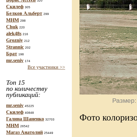
320
Скилеф
305
Белков Альберт
299
МНМ
298
Chuk
220
alek48s
216
Grozniy
212
Strannic
202
Брат
198
mr.seniv
174
Все участники >>
Топ 15
по количеству
публикаций:
Размер:
mr.seniv
45225
Скилеф
40848
Фото колоризо
Галина Шаненко
32703
МНМ
26542
Магаз Анатолий
25449