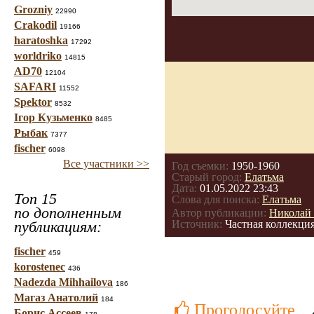
Grozniy
22990
Crakodil
19166
haratoshka
17292
worldriko
14815
AD70
12104
SAFARI
11552
Spektor
8532
Ігор Кузьменко
8485
Рыбак
7377
fischer
6098
Все участники >>
Год съемки:
1950-1960
Старый город:
Елатьма
Дата:
01.05.2022 23:43
Топ 15
Слова для поиска:
Елатьма
по дополненным
Автор публикации:
Николай
публикациям:
Источник:
Частная коллекци
fischer
459
korostenec
436
Nadezda Mihhailova
186
Магаз Анатолий
184
Проголосуйте
Борис Ассеев