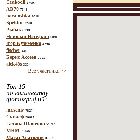
Crakodil
17967
AD70
7743
haratoshka
7618
Spektor
7249
Рыбак
6790
Николай Наседкин
5090
Ігор Кузьменко
4796
fischer
4401
Борис Ассеев
3722
alek48s
3394
Все участники >>
Топ 15
по количеству
фотографий:
mr.seniv
78274
Скилеф
56681
Галина Шаненко
51714
МНМ
35166
Магаз Анатолий
32292