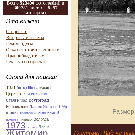
Всего
523400
фотографий в
300781
постах в
5257
категориях.
Это важно
О проекте
Вопросы и ответы
Рекомендуем
Отказ от ответственности
Правообладателям
Реклама на проекте
Слова для поиска:
1921
битва
Щорса
Магара
Царицын
Княгининская
Волгоград
Сталинград
1996
Воскресения
Павших
Хотьково
Размер:
вышка
Строителей
национальный
Вологда
покрова
ливадия
1973
Десна
Брянск
Житомир
Елатьма. Вид на быв