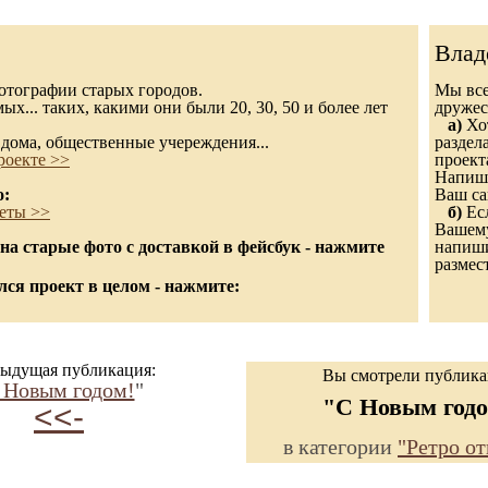
Влад
 фотографии старых городов.
Мы все
х... таких, какими они были 20, 30, 50 и более лет
дружес
а)
Хот
дома, общественные учереждения...
раздел
роекте >>
проект
Напиши
о:
Ваш са
еты >>
б)
Есл
Вашему
а старые фото с доставкой в фейсбук - нажмите
напишит
размес
ся проект в целом - нажмите:
ыдущая публикация:
Вы смотрели публик
 Новым годом!
"
"С Новым годо
<<-
в категории
"Ретро о