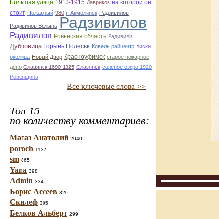
Большая улица
1910-1915
на которой он
Лавриков
стоит
Пожарный
980
г. Акмолинск
Радзивилов
Радзивилов
Радивилов Волынь
Радивилов
Ровенская область
Радивилiв
Дубровица
Горынь
Полесье
Ковель
райцентр
лиски
Красноуфимск
околица
Новый Двор
старое пожарное
депо
Славянск 1890-1925
Славянск
соленое озеро 1920
Ровенщина
Все ключевые слова >>
Топ 15
по количеству комментариев:
Магаз Анатолий
2040
poroch
1132
sm
865
Yana
398
Admin
334
Борис Ассеев
320
Скилеф
305
Белков Альберт
299