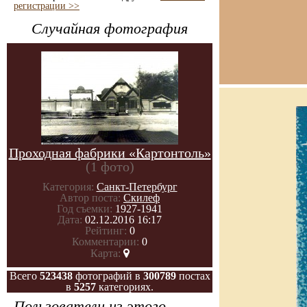
регистрации >>
Случайная фотография
Проходная фабрики «Картонтоль»
(1 фото)
Категория:
Санкт-Петербург
Автор поста:
Скилеф
Год съемки:
1927-1941
Дата:
02.12.2016 16:17
Рейтинг:
0
Комментарии:
0
Карта:
Всего
523438
фотографий в
300789
постах
в
5257
категориях.
Пользователи из этого