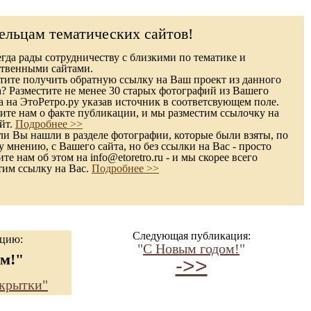
ельцам тематических сайтов!
гда рады сотрудничеству с близкими по тематике и
твенными сайтами.
ите получить обратную ссылку на Ваш проект из данного
а? Разместите не менее 30 старых фотографий из Вашего
а на ЭтоРетро.ру указав источник в соответсвующем поле.
те нам о факте публикации, и мы разместим ссылочку на
йт.
Подробнее >>
и Вы нашли в разделе фотографии, которые были взяты, по
 мнению, с Вашего сайта, но без ссылки на Вас - просто
е нам об этом на info@etoretro.ru - и мы скорее всего
тим ссылку на Вас.
Подробнее >>
Следующая публикация:
ацию:
"
С Новым годом!
"
м!"
->>
ткрытки"