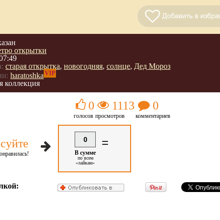
казан
етро открытки
07:49
:
старая открытка
,
новогодняя
,
солнце
,
Дед Мороз
VIP
ии:
haratoshka
я коллекция
0
1113
0
голосов
просмотров
комментариев
0
=
суйте
В сумме
онравилась!
по всем
«лайкам»
лкой: