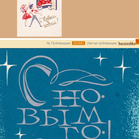
V
№ Публикации:
262691
(Автор публикации:
haratoshka