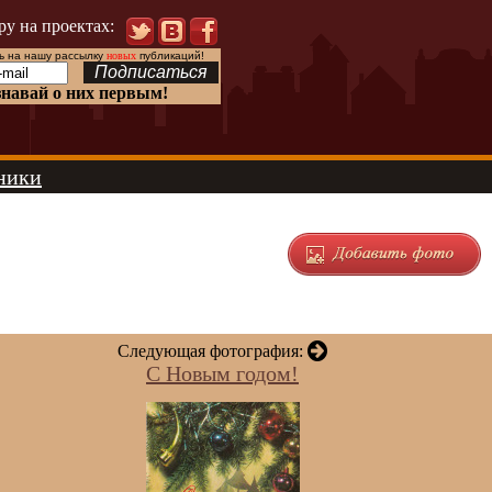
ру на проектах:
 на нашу рассылку
новых
публикаций!
знавай о них первым!
ники
Следующая фотография:
С Новым годом!