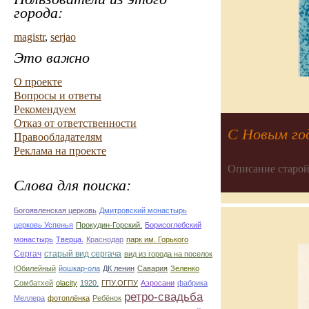
города:
magistr
,
serjao
Это важно
О проекте
Вопросы и ответы
Рекомендуем
Отказ от ответственности
С Новым го
Правообладателям
Реклама на проекте
Описание старой
Слова для поиска:
Богоявленская церковь
Дмитровский монастырь
церковь Успенья
Прокудин-Горский.
Борисоглебский
монастырь
Тверца.
Краснодар
парк им. Горького
Сергач
старый вид сергача
вид из города на поселок
Юбилейный
йошкар-ола
ДК ленин
Савария
Зеленко
Сомбатхей
olacity
1920.
ГПУ.ОГПУ
Аэросани
фабрика
ретро-свадьба
Меллера
фотоплёнка
Ребёнок