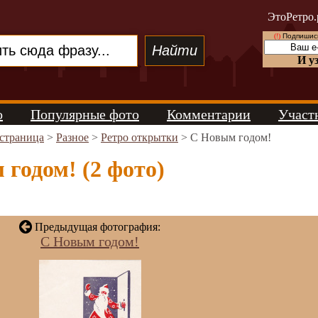
ЭтоРетро.
(!)
Подпишись
И у
о
Популярные фото
Комментарии
Участ
 страница
>
Разное
>
Ретро открытки
> С Новым годом!
годом! (2 фото)
Предыдущая фотография:
С Новым годом!