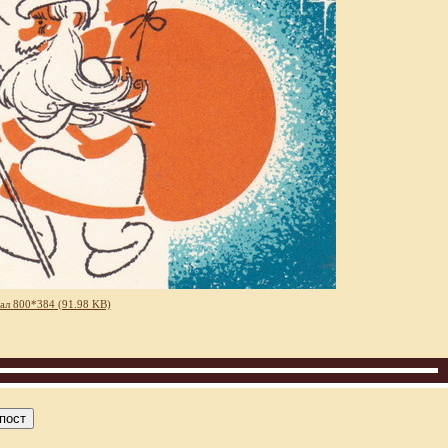
ал 800*384 (91.98 KB)
пост