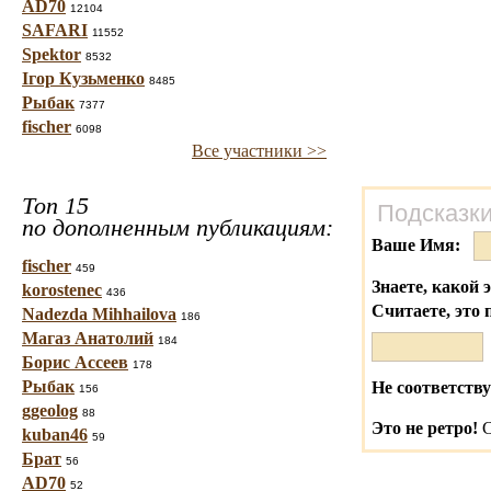
AD70
12104
SAFARI
11552
Spektor
8532
Ігор Кузьменко
8485
Рыбак
7377
fischer
6098
Все участники >>
Топ 15
Подсказки
по дополненным публикациям:
Ваше Имя:
fischer
459
Знаете, какой 
korostenec
436
Считаете, это 
Nadezda Mihhailova
186
Магаз Анатолий
184
Борис Ассеев
178
Рыбак
Не соответству
156
ggeolog
88
Это не ретро!
С
kuban46
59
Брат
56
AD70
52