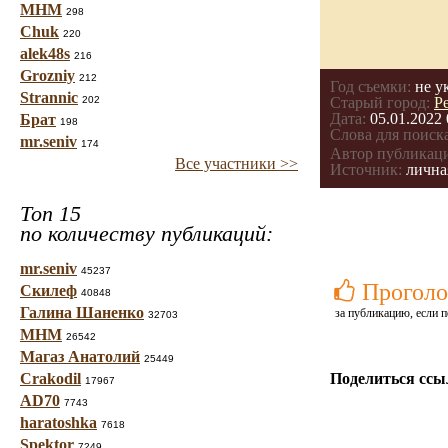
МНМ
298
Chuk
220
alek48s
216
Grozniy
212
Год съемки:
не у
Strannic
202
Старый город:
Р
Дата:
05.01.2022 
Брат
198
Слова для поиска
mr.seniv
174
Автор публикац
Все участники >>
Источник:
лична
Топ 15
по количеству публикаций:
mr.seniv
45237
Проголо
Скилеф
40848
Галина Шаненко
за публикацию, если п
32703
МНМ
26542
Магаз Анатолий
25449
Crakodil
Поделиться ссы
17967
AD70
7743
haratoshka
7618
Spektor
7249