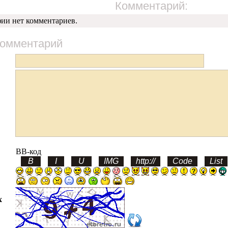
Комментарий:
фии нет комментариев.
комментарий
BB-код
х