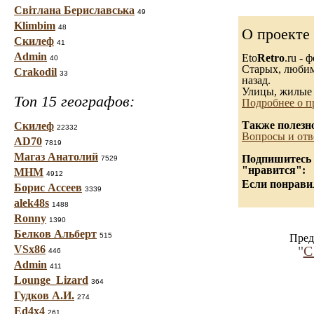
Світлана Бериславська
49
Klimbim
48
О проекте
Скилеф
41
Admin
Eto
Retro
.ru -
40
Старых, любимы
Crakodil
33
назад.
Улицы, жилые 
Топ 15 географов:
Подробнее о п
Также полезн
Скилеф
22332
Вопросы и отв
AD70
7819
Магаз Анатолий
Подпишитесь н
7529
"нравится":
МНМ
4912
Если понравил
Борис Ассеев
3339
alek48s
1488
Ronny
1390
Белков Альберт
515
Пред
VSx86
"
С
446
Admin
411
Lounge_Lizard
364
Гудков А.И.
274
Ed4x4
261