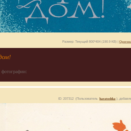
Размер: Текущий 800*404 (190.9 KB) |
Оригина
дом!
 фотографии:
ID: 207312 (Пользователь
haratoshka
), добавл