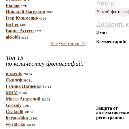
Автор:
Рыбак
6790
Николай Наседкин
У этой фотогра
5090
Ігор Кузьменко
4796
Добавить 
fischer
4401
Борис Ассеев
3722
Имя:
alek48s
3394
Комментарий:
Все участники >>
Топ 15
по количеству фотографий:
mr.seniv
78286
Скилеф
56681
Галина Шаненко
51714
МНМ
35166
Магаз Анатолий
32292
Grozniy
22990
Защита от
Crakodil
автоматически
19166
регистраций:
haratoshka
17292
worldriko
14815