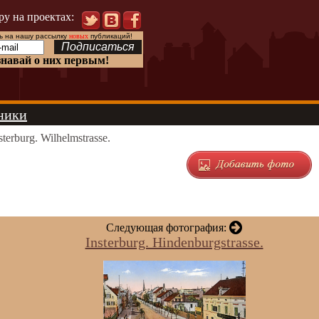
ру на проектах:
 на нашу рассылку
новых
публикаций!
знавай о них первым!
ники
sterburg. Wilhelmstrasse.
Следующая фотография:
Insterburg. Hindenburgstrasse.