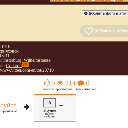
Добавить фото в этот 
-1916
ерняховск
18:31
:
Insterburg
,
Wilhelmstrasse
VIP
ии:
Crakodil
//www.vitber.com/en/lot/23710
0
714
0
голосов
просмотров
комментариев
0
=
суйте
В сумме
онравилась!
по всем
«лайкам»