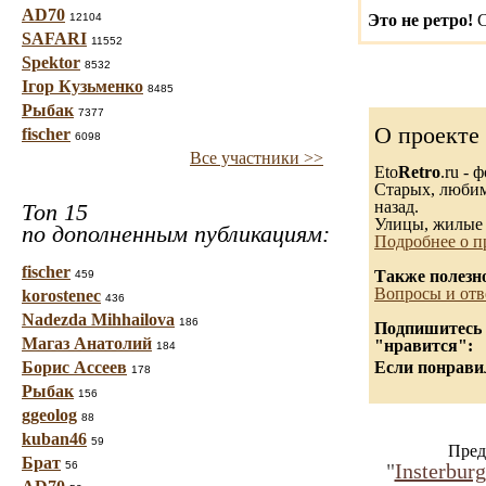
AD70
12104
Это не ретро!
С
SAFARI
11552
Spektor
8532
Ігор Кузьменко
8485
Рыбак
7377
О проекте
fischer
6098
Все участники >>
Eto
Retro
.ru -
Старых, любимы
назад.
Топ 15
Улицы, жилые 
по дополненным публикациям:
Подробнее о п
fischer
Также полезн
459
Вопросы и отв
korostenec
436
Nadezda Mihhailova
186
Подпишитесь н
Магаз Анатолий
"нравится":
184
Борис Ассеев
Если понравил
178
Рыбак
156
ggeolog
88
kuban46
59
Пред
Брат
56
"
Insterburg