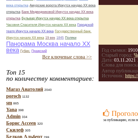
века открытка
Амурские ворота Иркутск начдао ХХ века
открытка
Банк Медведниковой Иркутск начдао ХХ века
открытка
Бульвар Иркутск начдао ХХ века открытка
Часовня Спасителя Иркутск начало ХХ века
Городской
театр Иркутск начало ХХ века
Государственный банк.
Иркутск начало ХХ века
19 век
1845
Поляки
Панорама Москва начало ХХ
века
Год съемки:
1910
Губин.
Пражский
Старый город:
Ч
Все ключевые слова >>
Дата:
03.11.2021 
Слова для поиска
Автор публикац
Топ 15
Источник:
https:
по количеству комментариев:
Магаз Анатолий
2040
poroch
1132
sm
865
Yana
398
Проголо
Admin
334
за публикацию, если п
Борис Ассеев
320
Скилеф
305
Белков Альберт
299