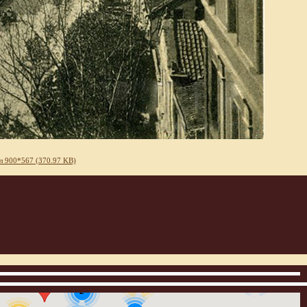
л 900*567 (370.97 KB)
3
12
2