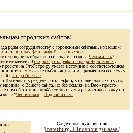
ельцам городских сайтов!
гда рады сотрудничеству с городскими сайтами, имеющим
кции
старинных фотографий г. Черняховск
.
ите получить обратную ссылку из раздела
Черняховск
?
тите не менее 30
старых фотографий города Черняховск
с
 проекта на ЭтоРетро.ру указав источник в соответсвующем
Напишите нам о факте публикации, и мы разместим ссылочку
 сайт.
Подробнее >>
и Вы нашли в разделе фотографии, которые были взяты, по
 мнению, с Вашего сайта, но без ссылки на Вас - просто
те нам об этом на info@etoretro.ru - мы разместим ссылку на
азделе "
Черняховск
".
Подробнее >>
Следующая публикация:
ацию:
"
Insterburg. Hindenburgstrasse.
"