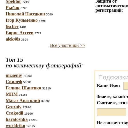
Защита от
Spektor
7249
автоматически
Рыбак
6790
регистраций:
Николай Наседкин
5090
Ігор Кузьменко
4796
fischer
4401
Борис Ассеев
3722
alek48s
3394
Все участники >>
Топ 15
по количеству фотографий:
mr.seniv
Подсказки
78260
Скилеф
56681
Ваше Имя:
Галина Шаненко
51710
МНМ
35166
Знаете, какой 
Магаз Анатолий
32292
Считаете, это 
Grozniy
22990
Crakodil
19166
haratoshka
17292
Не соответству
worldriko
14815