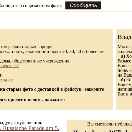
ообщить о современном фото:
Влад
 фотографии старых городов.
Мы все
х... таких, какими они были 20, 30, 50 и более лет
колле
а)
Хот
дома, общественные учереждения...
Размес
роекте >>
Вашего
поле. 
о:
на Ваш
еты >>
б)
Есл
Вашему
а старые фото с доставкой в фейсбук - нажмите
напиши
Вас в р
ся проект в целом - нажмите:
ыдущая публикация:
Вы смотрели публик
. Russische Parade am 5.