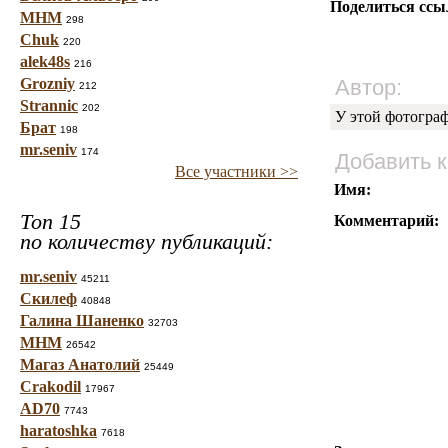
Поделиться ссы
МНМ
298
Chuk
220
alek48s
216
Grozniy
Автор:
212
Strannic
202
У этой фотогра
Брат
198
mr.seniv
174
Добавить 
Все участники >>
Имя:
Топ 15
Комментарий:
по количеству публикаций:
mr.seniv
45211
Скилеф
40848
Галина Шаненко
32703
МНМ
26542
Магаз Анатолий
25449
Crakodil
17967
AD70
7743
haratoshka
7618