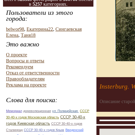
в
5257
категориях.
Пользователи из этого
города:
belwor98
,
Екатерина22
,
Сингаевская
Елена
,
Таня18
Это важно
О проекте
Вопросы и ответы
Рекомендуем
Отказ от ответственности
Правообладателям
Реклама на проекте
Insterburg. 
Слова для поиска:
Описание старой
Мемориал
дореволюционная
ул. Полицейская.
СССР
СССР 30-40-х
30-40-х годов Московская область
годов Киевская область
СССР 30-40-х годов
Сталинрад
СССР 30-40-х годов Крым
Введенский