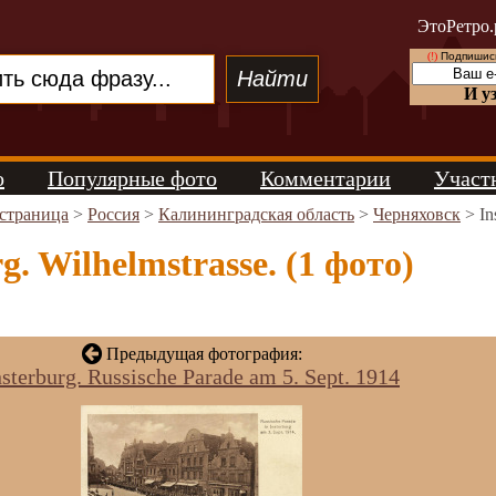
ЭтоРетро.
(!)
Подпишись
И у
о
Популярные фото
Комментарии
Участ
 страница
>
Россия
>
Калининградская область
>
Черняховск
> In
g. Wilhelmstrasse. (1 фото)
Предыдущая фотография:
nsterburg. Russische Parade am 5. Sept. 1914