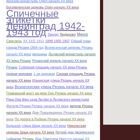
женский монастырь Орёл начало ХХ века
Богоявленская церковь Орёл начало ХХ века
Спичечные
этикетки
Ленинград 1942-
1943 год
Минск
Зингер
Людиново
Свислочь
XX 1911 1912
1899 1900 1907
Общий план
города Рязани 1904 год
Вознесенская церковь Рязань
начало ХХ века
женщины
Льговский монастырь начало
ХХ века Рязань
Рязанский кремль начало ХХ века
Рязань
Соборная площадь начало ХХ века Рязань
первая мировая
1-ая мировая
Сенная площадь Рязань
начало ХХ века
Ильинская улица Рязань начало ХХ
Вознесенская улица Рязань начало ХХ века
века
Плавающий мост на реке Оке Рязань начало ХХ века
Река Ока близ села Льгово и Льговского монастыря
Жители Рязани Рязань начало ХХ века
жители Рязань
начало ХХ века
Дом Повалишиных Рязань начало ХХ
века
По дороге в Рыбное Рязань начало ХХ века
Большая улица Шацк начало ХХ века
Никольская
церковь Шацк начало ХХ века
Летний дом дворянского
собрания
Рязань
Дом Замятина Иркутск начдао ХХ