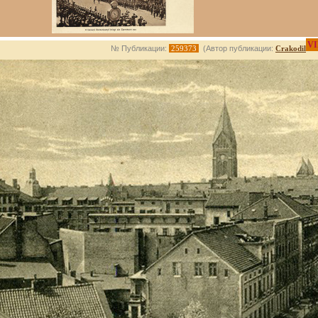
VI
№ Публикации:
259373
(Автор публикации:
Crakodil