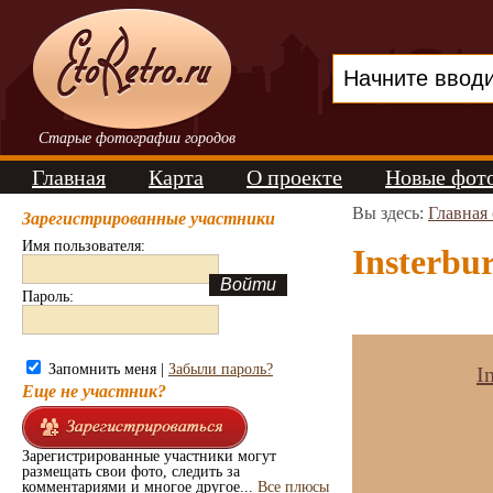
Старые фотографии городов
Главная
Карта
О проекте
Новые фот
Вы здесь:
Главная
Зарегистрированные участники
Имя пользователя:
Insterbur
Пароль:
Запомнить меня |
Забыли пароль?
I
Еще не участник?
Зарегистрированные участники могут
размещать свои фото, следить за
комментариями и многое другое...
Все плюсы