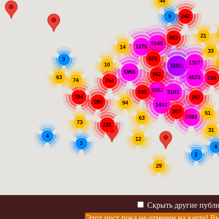
48
242
9
21
863
5645
1275
14
33
575
3
1327
10
11031
5956
962
63
4573
199
74
754
3052
3103
835
784
297
180
94
1483
207
51
7093
63
73
231
31
4
12
3
4
2
29
Скрыть другие публ
Этот пост пока не отмечен на карте!
Вы