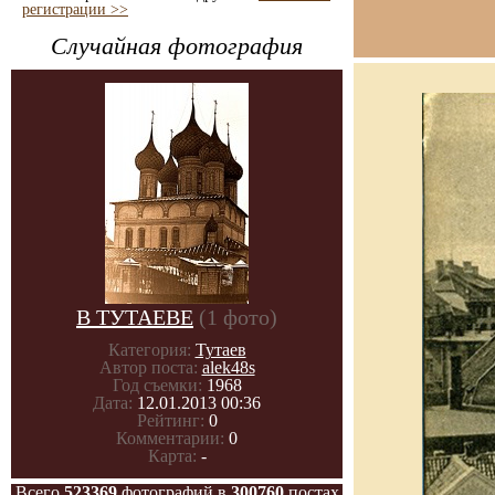
регистрации >>
Случайная фотография
В ТУТАЕВЕ
(1 фото)
Категория:
Тутаев
Автор поста:
alek48s
Год съемки:
1968
Дата:
12.01.2013 00:36
Рейтинг:
0
Комментарии:
0
Карта:
-
Всего
523369
фотографий в
300760
постах