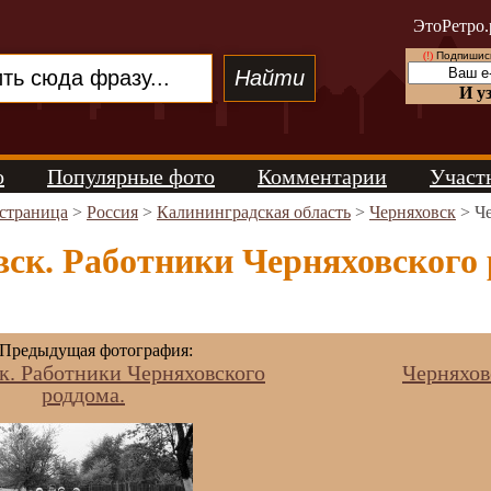
ЭтоРетро.
(!)
Подпишись
И у
о
Популярные фото
Комментарии
Участ
 страница
>
Россия
>
Калининградская область
>
Черняховск
> Че
ск. Работники Черняховского р
Предыдущая фотография:
к. Работники Черняховского
Черняхов
роддома.