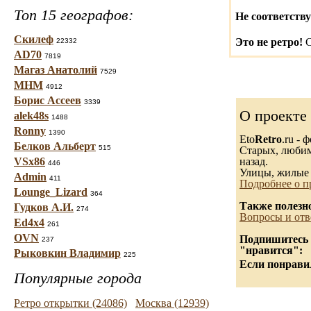
Топ 15 географов:
Не соответству
Скилеф
Это не ретро!
С
22332
AD70
7819
Магаз Анатолий
7529
МНМ
4912
Борис Ассеев
3339
О проекте
alek48s
1488
Ronny
1390
Eto
Retro
.ru -
Белков Альберт
515
Старых, любимы
VSx86
назад.
446
Улицы, жилые 
Admin
411
Подробнее о п
Lounge_Lizard
364
Также полезн
Гудков А.И.
274
Вопросы и отв
Ed4x4
261
OVN
Подпишитесь н
237
"нравится":
Рыковкин Владимир
225
Если понравил
Популярные города
Ретро открытки (24086)
Москва (12939)