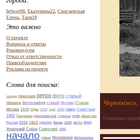
города:
belwor98
,
Екатерина22
,
Сингаевская
Елена
,
Таня18
Это важно
О проекте
Вопросы и ответы
Рекомендуем
Отказ от ответственности
Правообладателям
Реклама на проекте
Слова для поиска:
ретро
фото
старый
Николаев
города
Черняховск.
фотография
Украина
Старая
старой
Москвы
Москва
1920
годы
сквер
1934
году
1940
Советская
1950
дом
Панорама
Николаевской
стороны
общества
Описание старой
вид
1914
1915
здание
Россия
биржи
1928
часть
Собор
Успенский
Советский
1885
начало
улицы
Московская
фотоателье