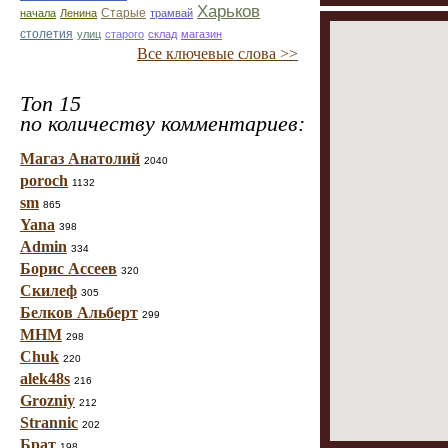
Харьков
Старые
начала
Ленина
трамвай
столетия
улиц
старого
склад
магазин
Все ключевые слова >>
Топ 15
по количеству комментариев:
Магаз Анатолий
2040
poroch
1132
sm
865
Yana
398
Admin
334
Борис Ассеев
320
Скилеф
305
Белков Альберт
299
МНМ
298
Chuk
220
alek48s
216
Grozniy
212
Strannic
202
Брат
198