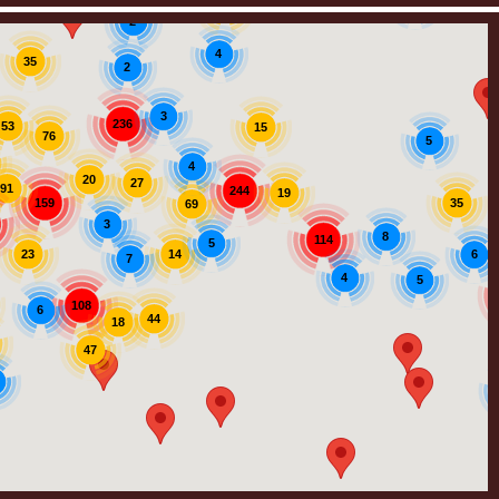
3
12
2
4
35
2
3
236
53
15
76
5
4
20
27
91
244
19
159
35
69
3
8
114
5
14
23
6
7
4
5
108
6
44
18
47