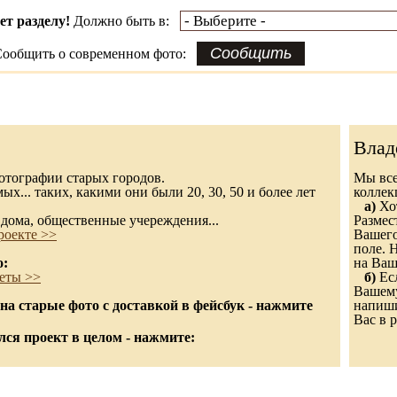
ет разделу!
Должно быть в:
ообщить о современном фото:
Влад
 фотографии старых городов.
Мы все
х... таких, какими они были 20, 30, 50 и более лет
колле
а)
Хот
дома, общественные учереждения...
Размес
роекте >>
Вашего
поле. 
о:
на Ваш
еты >>
б)
Есл
Вашему
а старые фото с доставкой в фейсбук - нажмите
напиши
Вас в р
ся проект в целом - нажмите: