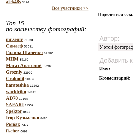
alek48s
3394
Все участники >>
Поделиться ссы
Топ 15
по количеству фотографий:
Автор:
mr.seniv
78260
Скилеф
У этой фотогра
56681
Галина Шаненко
51702
МНМ
Добавить 
35166
Магаз Анатолий
32292
Имя:
Grozniy
22990
Комментарий:
Crakodil
19166
haratoshka
17292
worldriko
14815
AD70
12104
SAFARI
11552
Spektor
8532
Ігор Кузьменко
8485
Рыбак
7377
fischer
6098