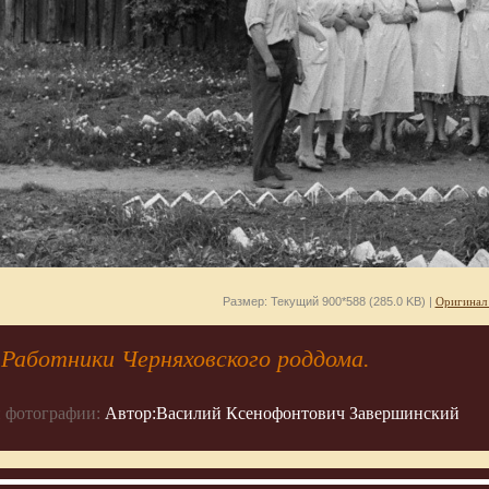
Размер: Текущий 900*588 (285.0 KB) |
Оригинал
 Работники Черняховского роддома.
 фотографии:
Автор:Василий Ксенофонтович Завершинский