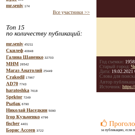
mr.seniv
174
Все участники >>
Топ 15
по количеству публикаций:
mr.seniv
45211
Скилеф
40848
Галина Шаненко
32703
Год съемки:
1958
МНМ
26542
Старый город:
Ч
Магаз Анатолий
Дата:
19.02.2021 
25449
Слова для поиска
Crakodil
17967
Автор публикац
AD70
7743
Источник:
https
haratoshka
7618
Spektor
7249
Рыбак
6790
Николай Наседкин
5090
Ігор Кузьменко
4796
Проголо
fischer
4401
Борис Ассеев
за публикацию, если п
3722