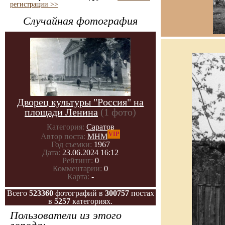
регистрации >>
Случайная фотография
Дворец культуры "Россия" на
площади Ленина
(1 фото)
Категория:
Саратов
VIP
Автор поста:
МНМ
Год съемки:
1967
Дата:
23.06.2024 16:12
Рейтинг:
0
Комментарии:
0
Карта:
-
Всего
523360
фотографий в
300757
постах
в
5257
категориях.
Пользователи из этого