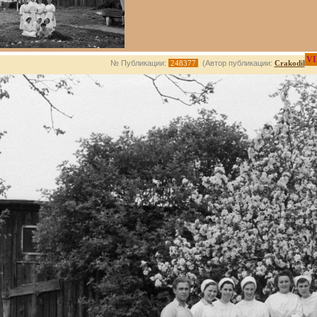
VI
№ Публикации:
248377
(Автор публикации:
Crakodil