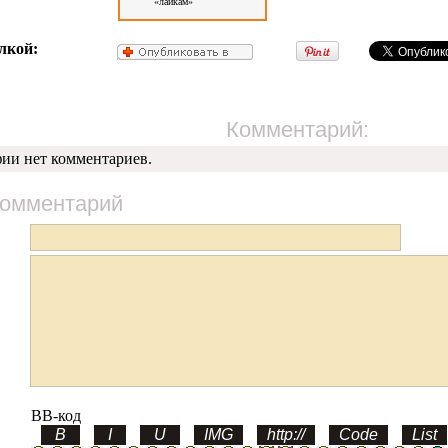
«лайкам»
лкой:
Комментарий:
фии нет комментариев.
комментарий
BB-код