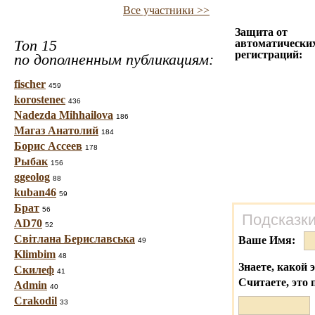
Все участники >>
Защита от
Топ 15
автоматически
регистраций:
по дополненным публикациям:
fischer
459
korostenec
436
Nadezda Mihhailova
186
Магаз Анатолий
184
Борис Ассеев
178
Рыбак
156
ggeolog
88
kuban46
59
Брат
56
Подсказки
AD70
52
Світлана Бериславська
Ваше Имя:
49
Klimbim
48
Знаете, какой 
Скилеф
41
Считаете, это 
Admin
40
Crakodil
33