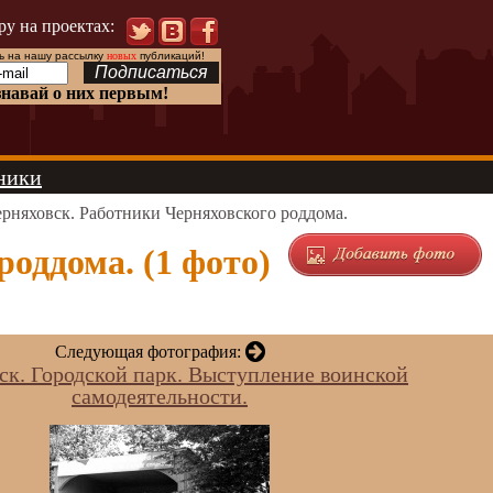
ру на проектах:
 на нашу рассылку
новых
публикаций!
знавай о них первым!
ники
рняховск. Работники Черняховского роддома.
оддома. (1 фото)
Следующая фотография:
ск. Городской парк. Выступление воинской
самодеятельности.