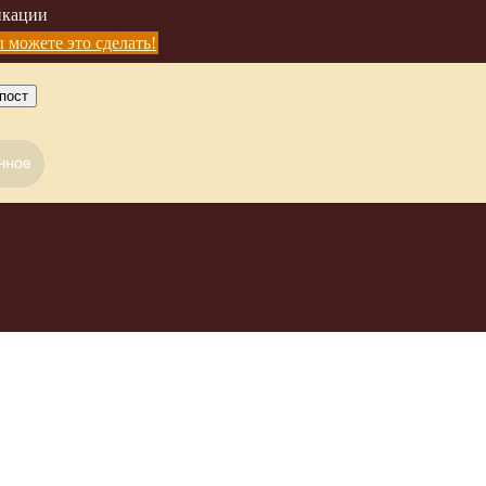
икации
 можете это сделать!
пост