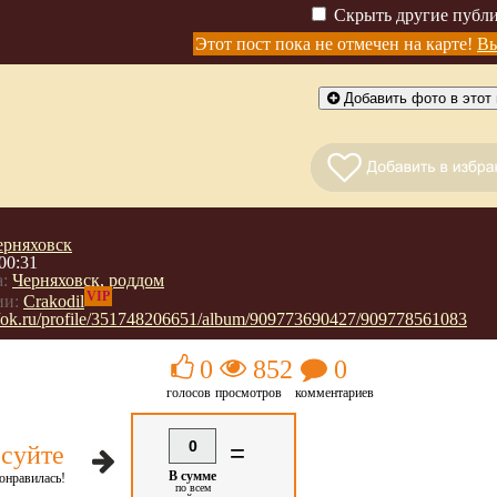
Скрыть другие публ
Этот пост пока не отмечен на карте!
Вы
Добавить фото в этот 
ерняховск
00:31
:
Черняховск
,
роддом
VIP
ии:
Crakodil
://ok.ru/profile/351748206651/album/909773690427/909778561083
0
852
0
голосов
просмотров
комментариев
0
=
суйте
В сумме
онравилась!
по всем