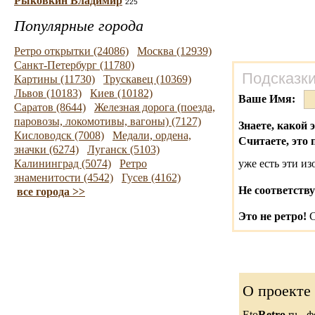
Рыковкин Владимир
225
Популярные города
Ретро открытки (24086)
Москва (12939)
Санкт-Петербург (11780)
Подсказки
Картины (11730)
Трускавец (10369)
Львов (10183)
Киев (10182)
Ваше Имя:
Саратов (8644)
Железная дорога (поезда,
паровозы, локомотивы, вагоны) (7127)
Знаете, какой 
Кисловодск (7008)
Медали, ордена,
Считаете, это 
значки (6274)
Луганск (5103)
Калининград (5074)
Ретро
уже есть эти и
знаменитости (4542)
Гусев (4162)
Не соответству
все города >>
Это не ретро!
С
О проекте
Eto
Retro
.ru -