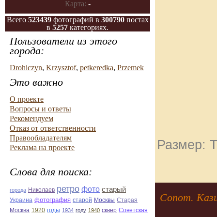
Карта:
-
Всего
523439
фотографий в
300790
постах
в
5257
категориях.
Пользователи из этого
города:
Drohiczyn
,
Krzysztof
,
petkeredka
,
Przemek
Это важно
О проекте
Вопросы и ответы
Рекомендуем
Отказ от ответственности
Правообладателям
Размер: Т
Реклама на проекте
Слова для поиска:
ретро
фото
старый
Николаев
города
Сопот. Кази
фотография
Украина
Старая
старой
Москвы
Москва
1920
годы
сквер
1934
году
1940
Советская