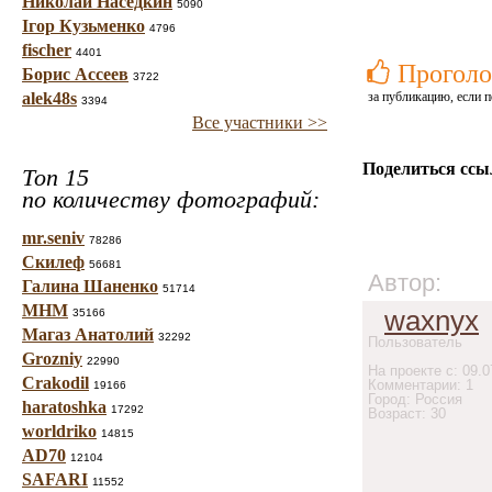
Николай Наседкин
5090
Ігор Кузьменко
4796
fischer
4401
Проголо
Борис Ассеев
3722
alek48s
за публикацию, если п
3394
Все участники >>
Поделиться ссы
Топ 15
по количеству фотографий:
mr.seniv
78286
Скилеф
56681
Автор:
Галина Шаненко
51714
МНМ
waxnyx
35166
Магаз Анатолий
32292
Пользователь
Grozniy
22990
На проекте с: 09.0
Crakodil
Комментарии: 1
19166
Город: Россия
haratoshka
17292
Возраст: 30
worldriko
14815
AD70
12104
SAFARI
11552