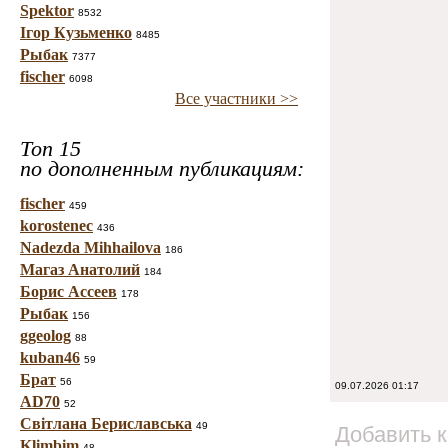
Spektor
8532
Ігор Кузьменко
8485
Рыбак
7377
fischer
6098
Все участники >>
Топ 15
по дополненным публикациям:
fischer
459
korostenec
436
Nadezda Mihhailova
186
Магаз Анатолий
184
Борис Ассеев
178
Рыбак
156
ggeolog
88
kuban46
59
Брат
56
09.07.2026 01:17
AD70
52
Світлана Бериславська
49
Добавить 
Klimbim
48