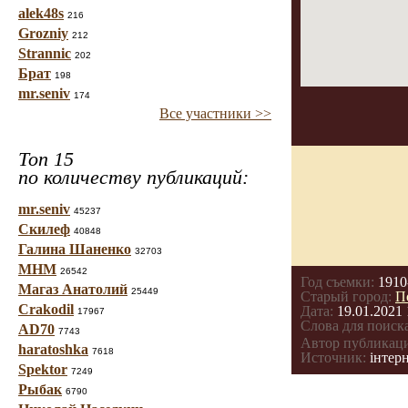
alek48s
216
Grozniy
212
Strannic
202
Брат
198
mr.seniv
174
Все участники >>
Топ 15
по количеству публикаций:
mr.seniv
45237
Скилеф
40848
Галина Шаненко
32703
МНМ
26542
Год съемки:
1910
Магаз Анатолий
25449
Старый город:
П
Crakodil
Дата:
19.01.2021 
17967
Слова для поиска
AD70
7743
Автор публикац
haratoshka
7618
Источник:
інтерн
Spektor
7249
Рыбак
6790