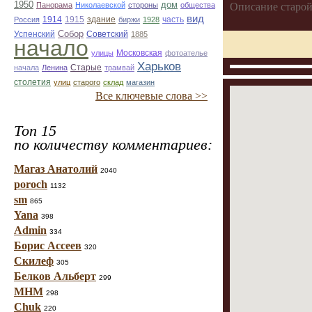
1950
дом
Описание старой
Панорама
Николаевской
стороны
общества
вид
1914
1915
здание
Россия
биржи
1928
часть
Собор
Успенский
Советский
1885
начало
улицы
Московская
фотоателье
Харьков
Старые
начала
Ленина
трамвай
столетия
улиц
старого
склад
магазин
Все ключевые слова >>
Топ 15
по количеству комментариев:
Магаз Анатолий
2040
poroch
1132
sm
865
Yana
398
Admin
334
Борис Ассеев
320
Скилеф
305
Белков Альберт
299
МНМ
298
Chuk
220