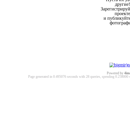
другие!
Зарегистрируй
проект
и публикуйт
фотограф
Powered by
4im
Page generated in 0.495076 seconds with 28 queries, spending 0.25800