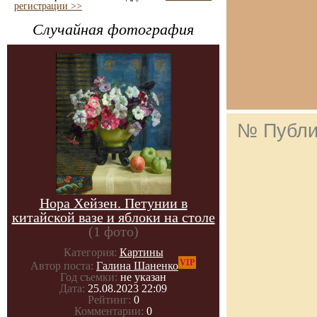
регистрации >>
Случайная фотография
№ Публи
Нора Хейзен. Петунии в
китайской вазе и яблоки на столе
(1 фото)
Категория:
Картины
VIP
Автор поста:
Галина Шаненко
Год съемки:
не указан
Дата:
25.08.2023 22:09
Рейтинг:
0
Комментарии:
0