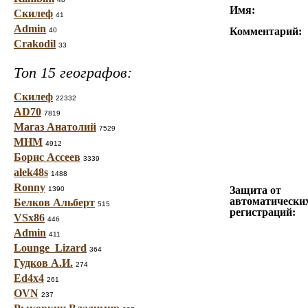
Имя:
Скилеф
41
Admin
Комментарий:
40
Crakodil
33
Топ 15 географов:
Скилеф
22332
AD70
7819
Магаз Анатолий
7529
МНМ
4912
Борис Ассеев
3339
alek48s
1488
Ronny
Защита от
1390
автоматически
Белков Альберт
515
регистраций:
VSx86
446
Admin
411
Lounge_Lizard
364
Гудков А.И.
274
Ed4x4
261
OVN
237