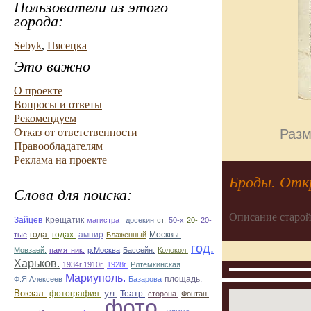
Пользователи из этого
города:
Sebyk
,
Пясецка
Это важно
О проекте
Вопросы и ответы
Рекомендуем
Разм
Отказ от ответственности
Правообладателям
Реклама на проекте
Броды. Отк
Слова для поиска:
Описание старой
Зайцев
Крещатик
магистрат
досекин
ст.
50-х
20-
20-
ампир
тые
года.
годах.
Блаженный
Москвы.
год.
Мовзаей.
памятник.
р.Москва
Бассейн.
Колокол.
Харьков.
1934г.1910г.
1928г.
Рлтёмкинская
Мариуполь.
площадь.
Ф.Я.Алексеев
Базарова
ул.
Вокзал.
фотография.
Театр.
сторона.
Фонтан.
фото.