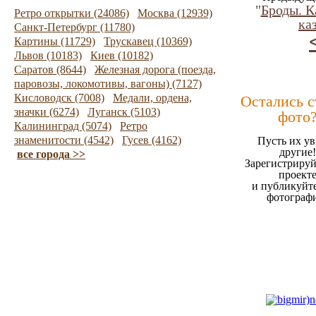
"
Броды. К
Ретро открытки (24086)
Москва (12939)
ка
Санкт-Петербург (11780)
Картины (11729)
Трускавец (10369)
Львов (10183)
Киев (10182)
Саратов (8644)
Железная дорога (поезда,
паровозы, локомотивы, вагоны) (7127)
Кисловодск (7008)
Медали, ордена,
Остались 
значки (6274)
Луганск (5103)
фото
Калининград (5074)
Ретро
знаменитости (4542)
Гусев (4162)
Пусть их ув
другие!
все города >>
Зарегистрируй
проект
и публикуйт
фотограф