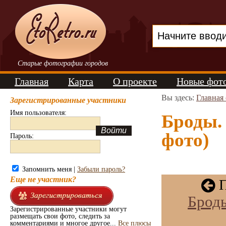
Старые фотографии городов
Главная
Карта
О проекте
Новые фот
Вы здесь:
Главная
Зарегистрированные участники
Имя пользователя:
Броды.
фото)
Пароль:
Запомнить меня |
Забыли пароль?
Еще не участник?
П
Броды
Зарегистрированные участники могут
размещать свои фото, следить за
комментариями и многое другое...
Все плюсы