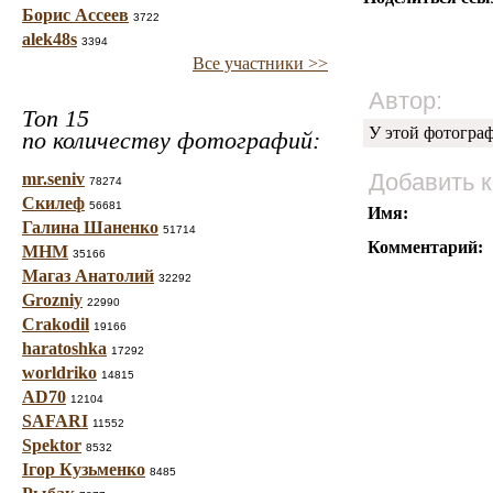
Борис Ассеев
3722
alek48s
3394
Все участники >>
Автор:
Топ 15
У этой фотогра
по количеству фотографий:
Добавить 
mr.seniv
78274
Скилеф
56681
Имя:
Галина Шаненко
51714
Комментарий:
МНМ
35166
Магаз Анатолий
32292
Grozniy
22990
Crakodil
19166
haratoshka
17292
worldriko
14815
AD70
12104
SAFARI
11552
Spektor
8532
Ігор Кузьменко
8485