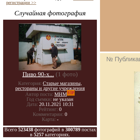
регистрации >>
Случайная фотография
№ Публика
Пиво 90-х...
(1 фото)
Категория:
Старые магазины,
рестораны и другие учреждения
VIP
Автор поста:
МНМ
Год съемки:
не указан
Дата:
20.11.2021 10:31
Рейтинг:
0
Комментарии:
0
Карта:
-
Всего
523438
фотографий в
300789
постах
в
5257
категориях.