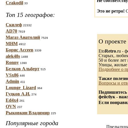
Не соответству
Crakodil
33
Это не ретро!
С
Топ 15 географов:
Скилеф
22332
AD70
7819
Магаз Анатолий
7529
О проекте
МНМ
4912
Борис Ассеев
Eto
Retro
.ru -
3339
Старых, любимы
alek48s
1488
50 и более лет 
Ronny
1390
Улицы, жилые 
Белков Альберт
Подробнее о п
515
VSx86
446
Также полезн
Admin
411
Вопросы и отв
Lounge_Lizard
364
Подпишитесь 
Гудков А.И.
274
фейсбук - на
Ed4x4
261
Если понравил
OVN
237
Рыковкин Владимир
225
Популярные города
Предыдуща