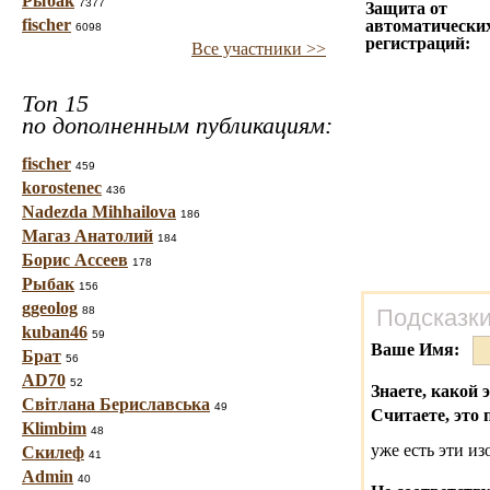
Рыбак
7377
Защита от
fischer
автоматически
6098
регистраций:
Все участники >>
Топ 15
по дополненным публикациям:
fischer
459
korostenec
436
Nadezda Mihhailova
186
Магаз Анатолий
184
Борис Ассеев
178
Рыбак
156
ggeolog
88
Подсказки
kuban46
59
Ваше Имя:
Брат
56
AD70
52
Знаете, какой 
Світлана Бериславська
49
Считаете, это 
Klimbim
48
уже есть эти и
Скилеф
41
Admin
40