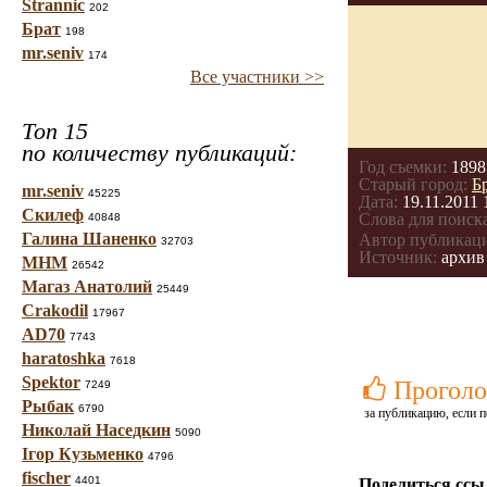
Strannic
202
Брат
198
mr.seniv
174
Все участники >>
Топ 15
по количеству публикаций:
Год съемки:
1898
Старый город:
Б
mr.seniv
45225
Дата:
19.11.2011 
Скилеф
Слова для поиска
40848
Галина Шаненко
Автор публикац
32703
Источник:
архив
МНМ
26542
Магаз Анатолий
25449
Crakodil
17967
AD70
7743
haratoshka
7618
Spektor
Проголо
7249
Рыбак
6790
за публикацию, если п
Николай Наседкин
5090
Ігор Кузьменко
4796
fischer
4401
Поделиться ссы