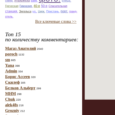
улица.
сквер.
Итальянска
Банк.
50-е
Греческая
Гимназия.
40-е
Спасательная
станция.
Энгельса
ул..
Цирк.
Пристань.
порт.
гранд-
отель.
Все ключевые слова >>
Топ 15
по количеству комментариев:
Магаз Анатолий
2040
poroch
1132
sm
865
Yana
398
Admin
334
Борис Ассеев
320
Скилеф
305
Белков Альберт
299
МНМ
298
Chuk
220
alek48s
216
Grozniy
212