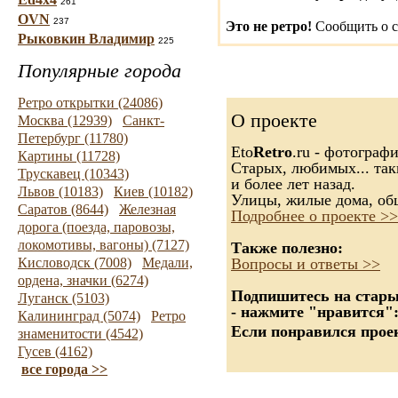
261
OVN
237
Это не ретро!
Сообщить о с
Рыковкин Владимир
225
Популярные города
Ретро открытки (24086)
О проекте
Москва (12939)
Санкт-
Петербург (11780)
Eto
Retro
.ru - фотограф
Картины (11728)
Старых, любимых... так
Трускавец (10343)
и более лет назад.
Львов (10183)
Киев (10182)
Улицы, жилые дома, об
Саратов (8644)
Железная
Подробнее о проекте >>
дорога (поезда, паровозы,
локомотивы, вагоны) (7127)
Также полезно:
Кисловодск (7008)
Медали,
Вопросы и ответы >>
ордена, значки (6274)
Подпишитесь на старые
Луганск (5103)
- нажмите "нравится"
Калининград (5074)
Ретро
Если понравился проек
знаменитости (4542)
Гусев (4162)
все города >>