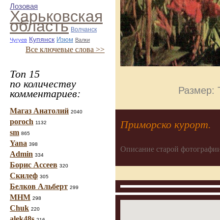
Лозовая
Харьковская
область
Волчанск
Купянск
Изюм
Чугуев
Валки
Все ключевые слова >>
Топ 15
по количеству
Размер: 
комментариев:
Магаз Анатолий
2040
poroch
Приморско курорт.
1132
sm
865
Yana
398
Описание старой фотографии
Admin
334
Борис Ассеев
320
Скилеф
305
Белков Альберт
299
МНМ
298
Chuk
220
alek48s
216