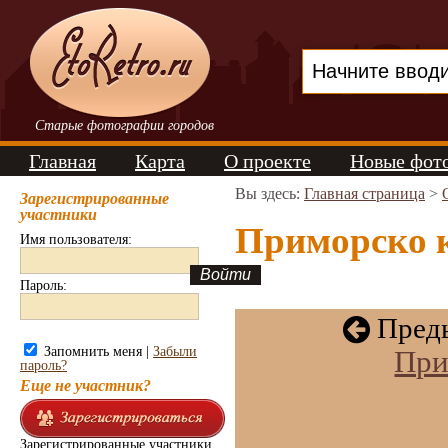
Старые фотографии городов
Главная
Карта
О проекте
Новые фот
Вы здесь:
Главная страница
>
Зарегистрированные
участники
Приморско к
Имя пользователя:
Пароль:
Преды
Запомнить меня |
Забыли
При
пароль?
Еще не участник?
Зарегистрированные участники