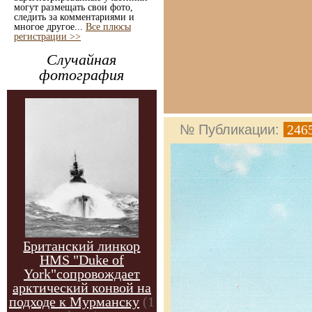
могут размещать свои фото,
следить за комментариями и
многое другое...
Все плюсы
регистрации >>
Случайная
фотография
№ Публикации:
246
Британский линкор
HMS "Duke of
York"сопровождает
арктический конвой на
подходе к Мурманску
(1