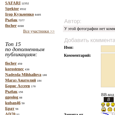
SAFARI
11552
Spektor
8532
Ігор Кузьменко
8485
Рыбак
Автор:
7377
fischer
6098
У этой фотографии нет комм
Все участники >>
Добавить коммент
Топ 15
Имя:
по дополненным
публикациям:
Комментарий:
fischer
459
korostenec
436
Nadezda Mihhailova
186
Магаз Анатолий
184
Борис Ассеев
178
Рыбак
156
BB-код
ggeolog
88
kuban46
59
Брат
56
AD70
Защита от
52