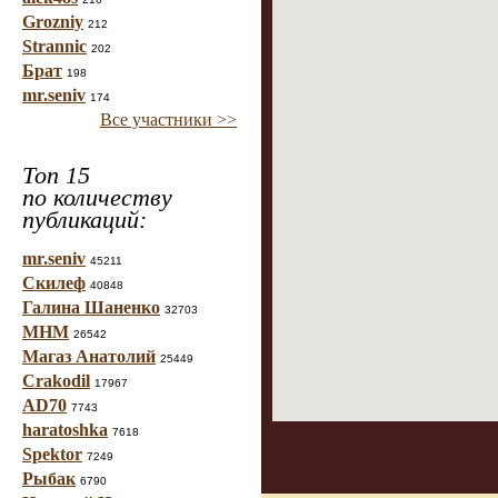
Grozniy
212
Strannic
202
Брат
198
mr.seniv
174
Все участники >>
Топ 15
по количеству
публикаций:
mr.seniv
45211
Скилеф
40848
Галина Шаненко
32703
МНМ
26542
Магаз Анатолий
25449
Crakodil
17967
AD70
7743
haratoshka
7618
Spektor
7249
Рыбак
6790