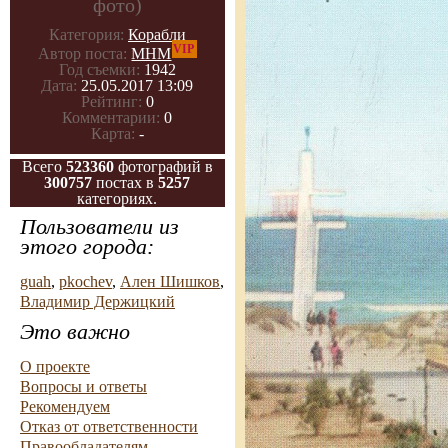
фото)
Категория:
Корабли
VIP
Автор поста:
МНМ
Год съемки:
1942
Дата:
25.05.2017 13:09
Рейтинг:
0
Комментарии:
0
Карта:
-
Всего
523360
фотографий в
300757
постах в
5257
категориях.
Пользователи из
этого города:
guah
,
pkochev
,
Ален Шишков
,
Владимир Держицкий
Это важно
О проекте
Вопросы и ответы
Рекомендуем
Отказ от ответственности
Правообладателям