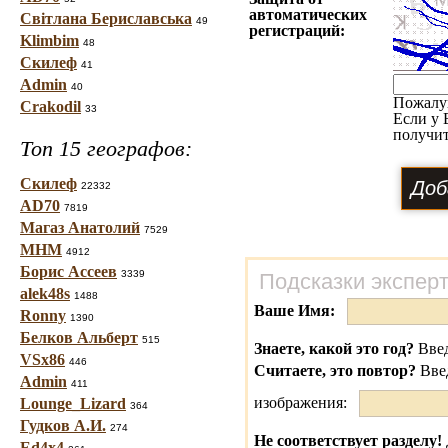
автоматических
Світлана Бериславська
49
регистраций:
Klimbim
48
Скилеф
41
Admin
40
Пожалу
Crakodil
33
Если у 
получит
Топ 15 географов:
Скилеф
22332
AD70
7819
Магаз Анатолий
7529
МНМ
4912
Борис Ассеев
3339
Подсказки экспер
alek48s
1488
Ваше Имя:
Ronny
1390
Белков Альберт
515
Знаете, какой это год?
Введ
VSx86
446
Считаете, это повтор?
Вве
Admin
411
изображения:
Lounge_Lizard
364
Гудков А.И.
274
Не соответствует разделу!
Ed4x4