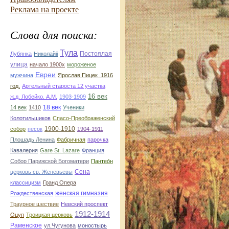
Реклама на проекте
Слова для поиска:
Тула
Постоялая
Лубянка
Николайii
улица
начало 1900х
мороженое
Евреи
мужчина
Ярослав Пицек .1916
год.
Артельный староста 12 участка
16 век
ж.д. Лобейко. А.М.
1903-1909
18 век
14 век
1410
Ученики
Колотильшиков
Спасо-Преображенский
1900-1910
собор
песок
1904-1911
Плошадь Ленина
Фабричная
парочка
Кавалерия
Gare St. Lazare
Франция
Собор Парижской Богоматери
Пантео́н
Сена
церковь св. Женевьевы
классицизм
Гранд Опера
женская гимназия
Рождественская
Траурное шествие
Невский проспект
1912-1914
Оцуп
Троицкая церковь
Раменское
ул.Чугунова
моностырь