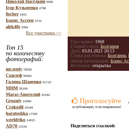
Николай Наседкин
5090
Ігор Кузьменко
4796
fischer
4401
Борис Ассеев
3722
alek48s
3394
Все участники >>
Год съемки:
1968
Топ 15
Старый город:
Болгария
Дата:
03.01.2021 20:13
по количеству
Слова для поиска:
Болгария
,
фотографий:
Автор публикации:
Борис Ас
Источник:
открытка
mr.seniv
78260
Скилеф
56681
Галина Шаненко
51710
МНМ
35166
Магаз Анатолий
32292
Проголосуйте
Grozniy
22990
Crakodil
за публикацию, если понравилась!
19166
haratoshka
17292
worldriko
14815
Поделиться ссылкой:
AD70
12104