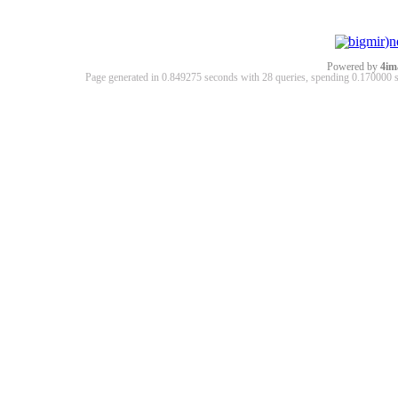
Powered by
4im
Page generated in 0.849275 seconds with 28 queries, spending 0.17000