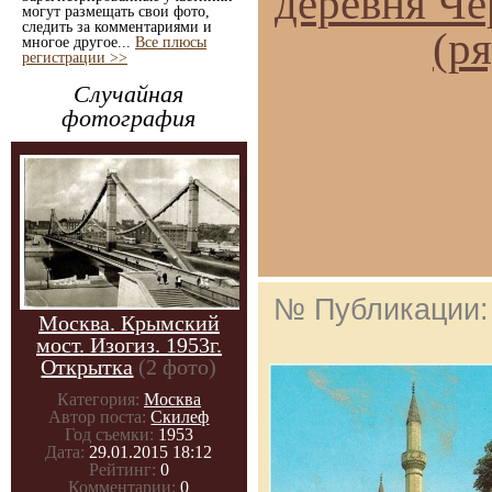
деревня Че
могут размещать свои фото,
следить за комментариями и
(р
многое другое...
Все плюсы
регистрации >>
Случайная
фотография
№ Публикации
Москва. Крымский
мост. Изогиз. 1953г.
Открытка
(2 фото)
Категория:
Москва
Автор поста:
Скилеф
Год съемки:
1953
Дата:
29.01.2015 18:12
Рейтинг:
0
Комментарии:
0