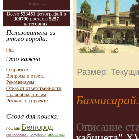
Карта:
-
Всего
523451
фотографий в
300790
постах в
5257
категориях.
Пользователи из
этого города:
tgm
Это важно
О проекте
Размер: Текущи
Вопросы и ответы
Рекомендуем
Отказ от ответственности
Правообладателям
Бахчисарай.
Реклама на проекте
Слова для поиска:
Описание ст
Белгород
лошади
кабинета" XV
сосновоборск
Валуйский
Иваницкий