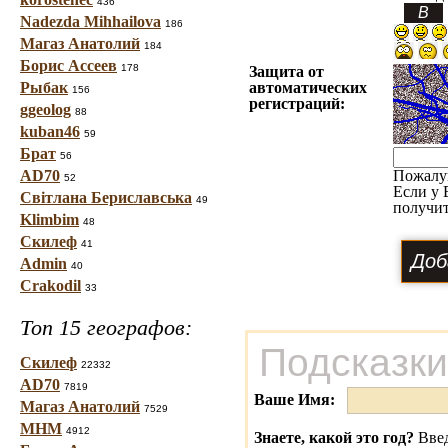
436
Nadezda Mihhailova
186
Магаз Анатолий
184
Борис Ассеев
178
Защита от
Рыбак
автоматических
156
регистраций:
ggeolog
88
kuban46
59
Брат
56
AD70
Пожалу
52
Если у 
Світлана Бериславська
49
получит
Klimbim
48
Скилеф
41
Admin
40
Crakodil
33
Топ 15 географов:
Подсказки
Скилеф
22332
AD70
7819
Ваше Имя:
Магаз Анатолий
7529
МНМ
4912
Знаете, какой это год?
Введ