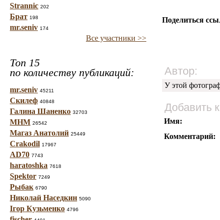
Strannic
202
Брат
198
Поделиться ссы
mr.seniv
174
Все участники >>
Топ 15
Автор:
по количеству публикаций:
У этой фотогра
mr.seniv
45211
Скилеф
40848
Добавить 
Галина Шаненко
32703
Имя:
МНМ
26542
Магаз Анатолий
25449
Комментарий:
Crakodil
17967
AD70
7743
haratoshka
7618
Spektor
7249
Рыбак
6790
Николай Наседкин
5090
Ігор Кузьменко
4796
fischer