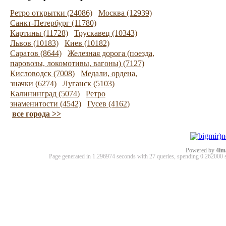
Ретро открытки (24086)
Москва (12939)
Санкт-Петербург (11780)
Картины (11728)
Трускавец (10343)
Львов (10183)
Киев (10182)
Саратов (8644)
Железная дорога (поезда,
паровозы, локомотивы, вагоны) (7127)
Кисловодск (7008)
Медали, ордена,
значки (6274)
Луганск (5103)
Калининград (5074)
Ретро
знаменитости (4542)
Гусев (4162)
все города >>
Powered by
4im
Page generated in 1.296974 seconds with 27 queries, spending 0.26200