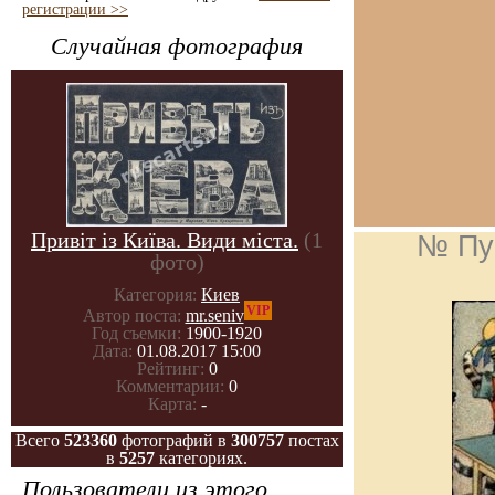
регистрации >>
Случайная фотография
Привіт із Київа. Види міста.
(1
№ Пу
фото)
Категория:
Киев
VIP
Автор поста:
mr.seniv
Год съемки:
1900-1920
Дата:
01.08.2017 15:00
Рейтинг:
0
Комментарии:
0
Карта:
-
Всего
523360
фотографий в
300757
постах
в
5257
категориях.
Пользователи из этого