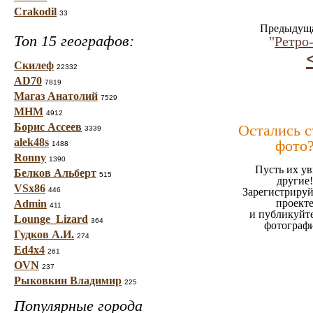
Crakodil
33
Предыдуща
Топ 15 географов:
"
Ретро
Скилеф
22332
AD70
7819
Магаз Анатолий
7529
МНМ
4912
Борис Ассеев
Остались 
3339
alek48s
фото
1488
Ronny
1390
Пусть их ув
Белков Альберт
515
другие!
VSx86
446
Зарегистрируй
проект
Admin
411
и публикуйт
Lounge_Lizard
364
фотограф
Гудков А.И.
274
Ed4x4
261
OVN
237
Рыковкин Владимир
225
Популярные города