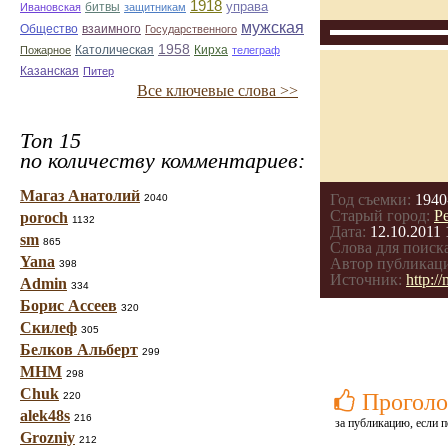
1918
управа
битвы
Ивановская
защитникам
мужская
Общество
взаимного
Государственного
1958
Католическая
Кирха
Пожарное
телеграф
Казанская
Питер
Все ключевые слова >>
Топ 15
по количеству комментариев:
Магаз Анатолий
Год съемки:
1940
2040
Старый город:
Р
poroch
1132
Дата:
12.10.2011 
sm
865
Слова для поиска
Yana
Автор публикац
398
Источник:
http:/
Admin
334
Борис Ассеев
320
Скилеф
305
Белков Альберт
299
МНМ
298
Chuk
Проголо
220
alek48s
216
за публикацию, если п
Grozniy
212