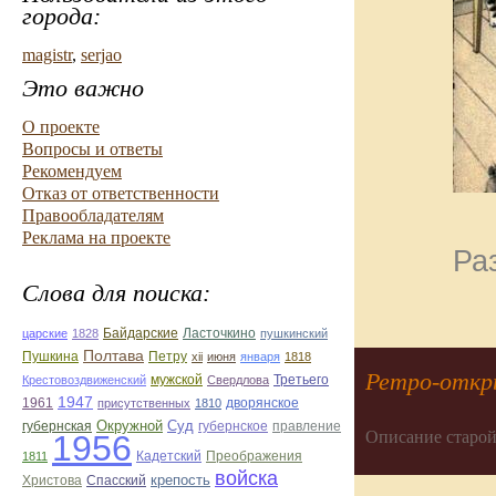
города:
magistr
,
serjao
Это важно
О проекте
Вопросы и ответы
Рекомендуем
Отказ от ответственности
Правообладателям
Реклама на проекте
Ра
Слова для поиска:
Байдарские
Ласточкино
царские
1828
пушкинский
Полтава
Пушкина
Петру
xii
июня
января
1818
Ретро-отк
мужской
Третьего
Крестовоздвиженский
Свердлова
1947
1961
дворянское
присутственных
1810
Окружной
Суд
губернская
губернское
правление
Описание старой
1956
Кадетский
Преображения
1811
войска
крепость
Христова
Спасский