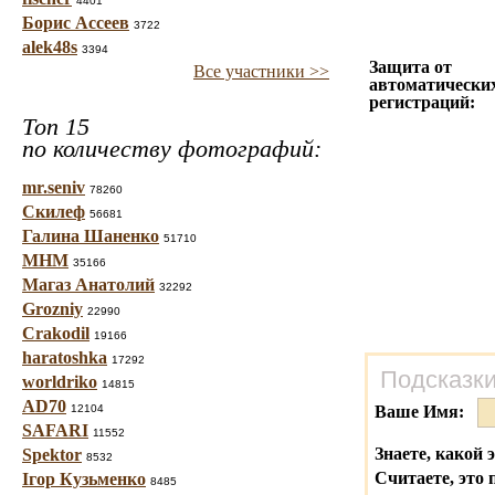
4401
Борис Ассеев
3722
alek48s
3394
Защита от
Все участники >>
автоматически
регистраций:
Топ 15
по количеству фотографий:
mr.seniv
78260
Скилеф
56681
Галина Шаненко
51710
МНМ
35166
Магаз Анатолий
32292
Grozniy
22990
Crakodil
19166
haratoshka
17292
Подсказки
worldriko
14815
AD70
12104
Ваше Имя:
SAFARI
11552
Знаете, какой 
Spektor
8532
Считаете, это 
Ігор Кузьменко
8485