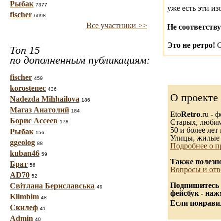
Рыбак
7377
уже есть эти и
fischer
6098
Все участники >>
Не соответству
Это не ретро!
С
Топ 15
по дополненным публикациям:
fischer
459
korostenec
436
О проекте
Nadezda Mihhailova
186
Магаз Анатолий
184
Eto
Retro
.ru -
Борис Ассеев
Старых, любимы
178
50 и более лет 
Рыбак
156
Улицы, жилые 
ggeolog
88
Подробнее о п
kuban46
59
Также полезн
Брат
56
Вопросы и отв
AD70
52
Подпишитесь 
Світлана Бериславська
49
фейсбук - на
Klimbim
48
Если понравил
Скилеф
41
Admin
40