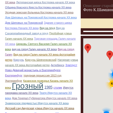
ХХ века
Лютеранская кирха Кострома начало ХХ века
Описание старой
Община Красного Креста Кострома начало ХХ века
Фото К.Шамшин
Уездная земская больница Кострома начало ХХ века
Дом Шиповых на Покровской Кострома начало ХХ века
Дом Шиповых на Покровской
Здание старого цирка
Кострома Начало ХХ века
Вид на пруд
Вид на
Сахарорафинадный завод и пруд
Пробойная улица
Галич начало ХХ века
Торговая площадь Галич начало
ХХ века
Церковь Святого Василия Галич начало ХХ
века
вид на город Галич начало ХХ века
Вид на город
Галич
Вид на город Галич начало ХХ века фотография
ретро
Корсунь
Корсунь-Шевченковский
Нагорная улица
начало ХХ века фотография ретро
Актюбинск
Златоуст
Ново-Девичий монастырь в Екатеринбурге
Екатеринбург
траурная процессия 1913 год
Укатеринбург
Казанское подворье Казань начало ХХ
Грозный
6
1985
века
столик
Иркутск
панорама начало ХХ века
Театр Иркутск начало ХХ
века
Дом Генерал-Губернатора Иркутск начало ХХ века
Знаменское предместье Иркутск начало ХХ века
Детский сад Амурская улица Иркутск начало ХХ века