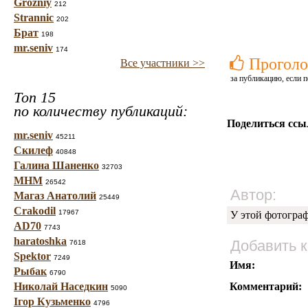
Grozniy
212
Strannic
202
Брат
198
mr.seniv
174
Проголо
Все участники >>
за публикацию, если п
Топ 15
по количеству публикаций:
Поделиться ссы
mr.seniv
45211
Скилеф
40848
Галина Шаненко
32703
МНМ
26542
Автор:
Магаз Анатолий
25449
Crakodil
17967
У этой фотогра
AD70
7743
haratoshka
Добавить 
7618
Spektor
7249
Имя:
Рыбак
6790
Николай Наседкин
Комментарий:
5090
Ігор Кузьменко
4796