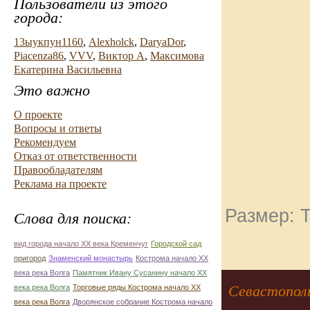
Пользователи из этого
города:
13ыукпун1160
,
Alexholck
,
DaryaDor
,
Piacenza86
,
VVV
,
Виктор А
,
Максимова
Екатерина Васильевна
Это важно
О проекте
Вопросы и ответы
Рекомендуем
Отказ от ответственности
Правообладателям
Реклама на проекте
Размер: Т
Слова для поиска:
вид города начало ХХ века Кременчуг
Городской сад
пригород
Знаменский монастырь
Кострома начало ХХ
века река Волга
Памятник Ивану Сусанину начало ХХ
Севастопол
века река Волга
Торговые ряды Кострома начало ХХ
века река Волга
Дворянское собрание Кострома начало