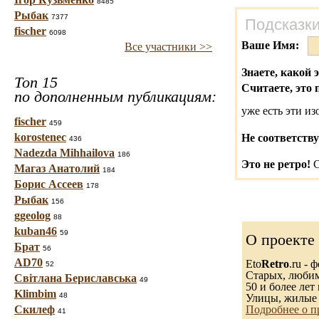
8485
Рыбак
7377
Подсказки
fischer
6098
Ваше Имя:
Все участники >>
Знаете, какой 
Топ 15
Считаете, это 
по дополненным публикациям:
уже есть эти и
fischer
459
korostenec
Не соответству
436
Nadezda Mihhailova
186
Это не ретро!
С
Магаз Анатолий
184
Борис Ассеев
178
Рыбак
156
ggeolog
88
kuban46
59
О проекте
Брат
56
AD70
Eto
Retro
.ru -
52
Старых, любимы
Світлана Бериславська
49
50 и более лет 
Klimbim
48
Улицы, жилые 
Скилеф
Подробнее о п
41