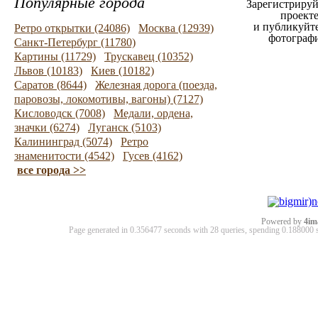
Популярные города
Зарегистрируй
проект
и публикуйт
Ретро открытки (24086)
Москва (12939)
фотограф
Санкт-Петербург (11780)
Картины (11729)
Трускавец (10352)
Львов (10183)
Киев (10182)
Саратов (8644)
Железная дорога (поезда,
паровозы, локомотивы, вагоны) (7127)
Кисловодск (7008)
Медали, ордена,
значки (6274)
Луганск (5103)
Калининград (5074)
Ретро
знаменитости (4542)
Гусев (4162)
все города >>
Powered by
4im
Page generated in 0.356477 seconds with 28 queries, spending 0.18800