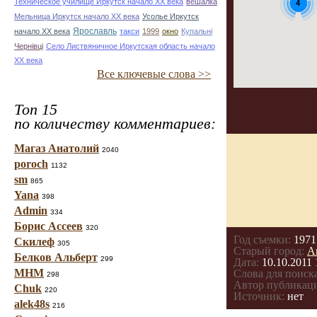
Техническое училище Иркутск начало ХХ века
вешалка
4
Мельница Иркутск начало ХХ века
Усолье Иркутск
начало ХХ века
Ярославль
такси
1999
окно
Купальні
Чернівці
Село Листвяничное Иркутская область начало
ХХ века
Все ключевые слова >>
Топ 15
по количеству комментариев:
Магаз Анатолий
2040
poroch
1132
sm
865
Yana
398
Admin
334
Борис Ассеев
320
Год съемки:
1971
Скилеф
305
Старый город:
А
Белков Альберт
299
Дата:
10.10.2011 
МНМ
Слова для поиска
298
Автор публикац
Chuk
220
Источник:
нет
alek48s
216