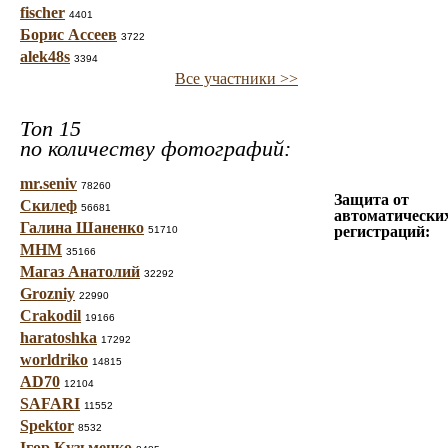
fischer
4401
Борис Ассеев
3722
alek48s
3394
Все участники >>
Топ 15
по количеству фотографий:
mr.seniv
78260
Защита от
Скилеф
56681
автоматически
Галина Шаненко
регистраций:
51710
МНМ
35166
Магаз Анатолий
32292
Grozniy
22990
Crakodil
19166
haratoshka
17292
worldriko
14815
AD70
12104
SAFARI
11552
Spektor
8532
Ігор Кузьменко