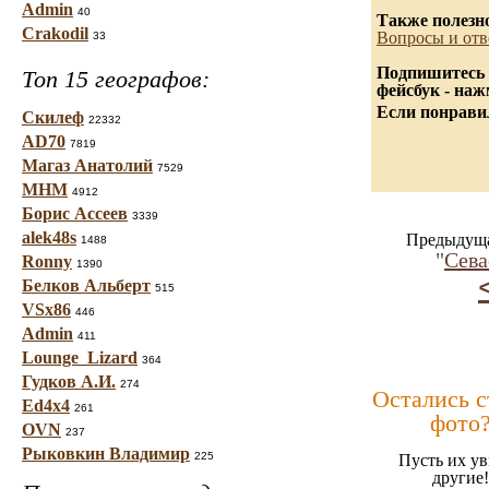
Admin
40
Также полезн
Crakodil
Вопросы и отв
33
Подпишитесь 
Топ 15 географов:
фейсбук - на
Если понравил
Скилеф
22332
AD70
7819
Магаз Анатолий
7529
МНМ
4912
Борис Ассеев
3339
alek48s
Предыдуща
1488
"
Сева
Ronny
1390
Белков Альберт
515
VSx86
446
Admin
411
Lounge_Lizard
364
Гудков А.И.
274
Остались 
Ed4x4
261
фото
OVN
237
Рыковкин Владимир
225
Пусть их ув
другие!