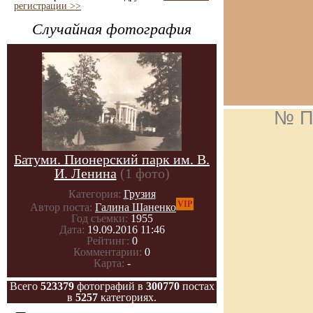
регистрации >>
Случайная фотография
№ П
Батуми. Пионерский парк им. В.
И. Ленина
(1 фото)
Категория:
Грузия
VIP
Автор поста:
Галина Шаненко
Год съемки:
1955
Дата:
19.09.2016 11:46
Рейтинг:
0
Комментарии:
0
Карта:
-
Всего
523379
фотографий в
300770
постах
в
5257
категориях.