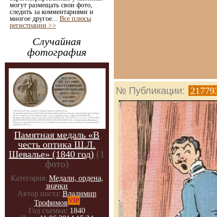
могут размещать свои фото,
следить за комментариями и
многое другое...
Все плюсы
регистрации >>
Случайная
фотография
№ Публикации:
21779
Памятная медаль «В
честь оптика Ш.Л.
Шевалье» (1840 год)
(1
фото)
Категория:
Медали, ордена,
значки
Автор поста:
Владимир
VIP
Трофимов
Год съемки:
1840