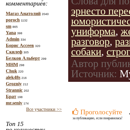
Слова для по
комментариев:
эрнесто пере
Магаз Анатолий
2040
юмористичес
poroch
1132
sm
865
униформа
,
ж
Yana
398
разговор
,
раз
Admin
334
Борис Ассеев
320
собаки
,
стро
Скилеф
305
Белков Альберт
299
Автор публи
МНМ
298
Источник:
Му
Chuk
220
alek48s
216
Grozniy
212
Strannic
202
Брат
198
mr.seniv
174
Все участники >>
Проголосуйте
за публикацию, если понравилась!
Топ 15
по количеству