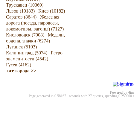
Трускавец (10369)
Львов (10183)
Киев (10182)
Саратов (8644)
Железная
дорога (поезда, паровозы,
локомотивы, вагоны) (7127)
Кисловодск (7008)
Медали,
ордена, значки (6274)
Луганск (5103)
Калининград (5074)
Ретро
знаменитости (4542)
Гусев (4162)
все города >>
Powered by
4im
Page generated in 0.581671 seconds with 27 queries, spending 0.25000