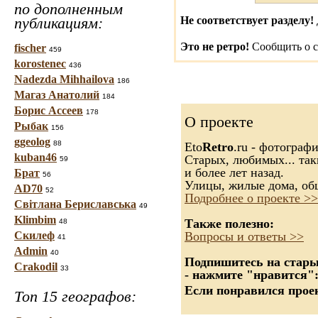
по дополненным
публикациям:
Не соответствует разделу!
Это не ретро!
Сообщить о с
fischer
459
korostenec
436
Nadezda Mihhailova
186
Магаз Анатолий
184
Борис Ассеев
178
О проекте
Рыбак
156
ggeolog
88
Eto
Retro
.ru - фотограф
kuban46
Старых, любимых... так
59
и более лет назад.
Брат
56
Улицы, жилые дома, об
AD70
52
Подробнее о проекте >>
Світлана Бериславська
49
Klimbim
Также полезно:
48
Скилеф
Вопросы и ответы >>
41
Admin
40
Подпишитесь на старые
Crakodil
33
- нажмите "нравится"
Если понравился проек
Топ 15 географов: