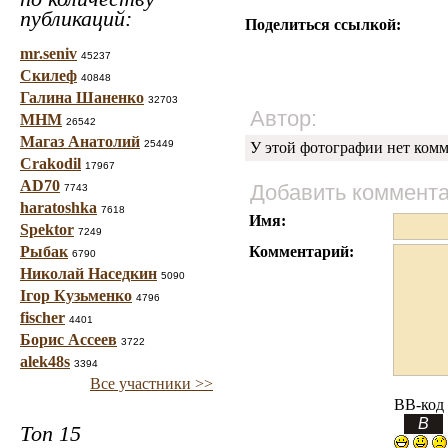
публикаций:
Поделиться ссылкой:
mr.seniv
45237
Скилеф
40848
Галина Шаненко
32703
Автор:
МНМ
26542
Магаз Анатолий
25449
У этой фотографии нет комм
Crakodil
17967
AD70
Добавить коммент
7743
haratoshka
7618
Имя:
Spektor
7249
Рыбак
Комментарий:
6790
Николай Наседкин
5090
Ігор Кузьменко
4796
fischer
4401
Борис Ассеев
3722
alek48s
3394
Все участники >>
BB-код
Топ 15