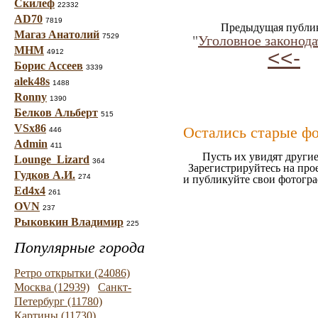
Скилеф
22332
AD70
7819
Предыдущая публи
Магаз Анатолий
7529
"
Уголовное законода
МНМ
<<-
4912
Борис Ассеев
3339
alek48s
1488
Ronny
1390
Белков Альберт
515
VSx86
Остались старые ф
446
Admin
411
Пусть их увидят другие
Lounge_Lizard
364
Зарегистрируйтесь на про
Гудков А.И.
274
и публикуйте свои фотогр
Ed4x4
261
OVN
237
Рыковкин Владимир
225
Популярные города
Ретро открытки (24086)
Москва (12939)
Санкт-
Петербург (11780)
Картины (11730)