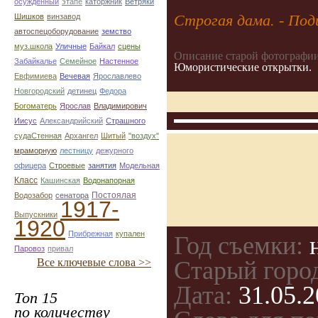
осуждённый
этапе
каторжник
Ветряки
Строгая дама. - Под
Шишков
винзавод
автоспецоборудование
земство
муз.школа
Уличные
Байкал
сцены
Описание старой фотографии
Забайкалье
Семейное
Настенное
Юмористические открытки.
Евфимиева
Вечевая
Ярославлево
Новгородский
детинец
Федора
Богоматерь
Ярослав
Владимирович
Иисус
Александрийский
Страшного
судаСтенная
Архангел
Шитый
"воздух"
мраморную
лестницу
дежурного
офицера
Строевые
занятия
Модельная
Класс
Кашинская
Водонапорная
Постоялая
Водозабор
сенатора
1917-
Выпускники
1920
Прибрежная
купален
Год съемки:
н
Паровоз
привал
Все ключевые слова >>
Старый горо
Дата:
31.05.2
Топ 15
по количеству