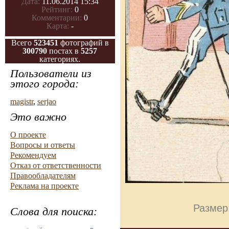
Дата:
11.06.2014 15:34
Рейтинг:
0
Комментарии:
0
Карта:
-
Всего
523451
фотографий в
300790
постах в
5257
категориях.
Пользователи из
этого города:
magistr
,
serjao
Это важно
О проекте
Вопросы и ответы
Рекомендуем
Отказ от ответственности
Правообладателям
Реклама на проекте
Размер
Слова для поиска: