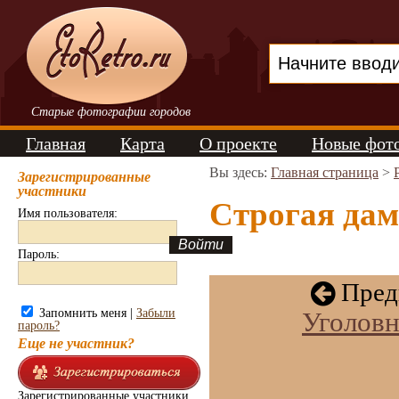
Старые фотографии городов
Главная
Карта
О проекте
Новые фот
Вы здесь:
Главная страница
>
Зарегистрированные
участники
Строгая дама
Имя пользователя:
Пароль:
Пред
Запомнить меня |
Забыли
Уголовн
пароль?
Еще не участник?
Зарегистрированные участники