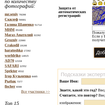
по количеству
фотографий:
Защита от
автоматических
mr.seniv
78286
регистраций:
Скилеф
56681
Галина Шаненко
51714
МНМ
35166
Пожалу
Магаз Анатолий
32292
Если у 
Grozniy
получит
22990
Crakodil
19166
haratoshka
17292
worldriko
14815
AD70
12104
SAFARI
11552
Spektor
8532
Подсказки экспер
Ігор Кузьменко
8485
Рыбак
Ваше Имя:
7377
fischer
6098
Знаете, какой это год?
Введ
Все участники >>
Считаете, это повтор?
Вве
Топ 15
изображения: