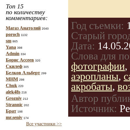
Топ 15
по количеству
комментариев:
Год съемки:
1
Магаз Анатолий
2040
Старый горо
poroch
1132
sm
865
Дата:
14.05.2
Yana
398
Слова для по
Admin
334
Борис Ассеев
320
фотографии
,
Скилеф
305
Белков Альберт
аэропланы
,
с
299
МНМ
298
акробаты
,
во
Chuk
220
alek48s
216
Автор публи
Grozniy
212
Strannic
Источник:
Ре
202
Брат
198
mr.seniv
174
Все участники >>