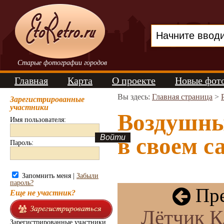
Старые фотографии городов
Главная
Карта
О проекте
Новые фот
Вы здесь:
Главная страница
>
Зарегистрированные
участники
Воздушны
Имя пользователя:
в своем с
Пароль:
Запомнить меня |
Забыли
пароль?
Пре
Еще не участник?
Лётчик К
Зарегистрированные участники