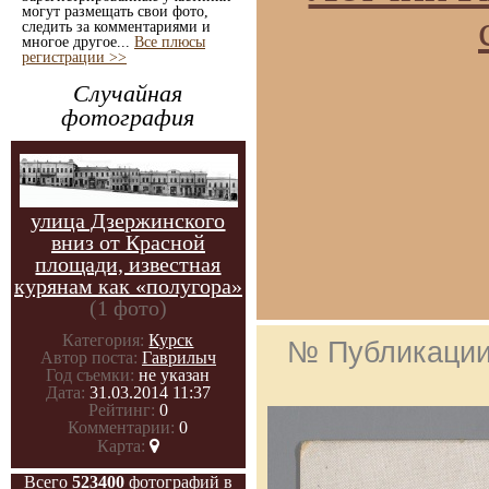
могут размещать свои фото,
следить за комментариями и
многое другое...
Все плюсы
регистрации >>
Случайная
фотография
улица Дзержинского
вниз от Красной
площади, известная
курянам как «полугора»
(1 фото)
Категория:
Курск
№ Публикаци
Автор поста:
Гаврилыч
Год съемки:
не указан
Дата:
31.03.2014 11:37
Рейтинг:
0
Комментарии:
0
Карта:
Всего
523400
фотографий в