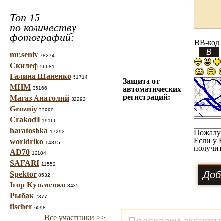
Топ 15
по количеству
фотографий:
BB-код
mr.seniv
78274
Скилеф
56681
Галина Шаненко
51714
Защита от
МНМ
автоматических
35166
регистраций:
Магаз Анатолий
32292
Grozniy
22990
Crakodil
19166
haratoshka
Пожалу
17292
Если у 
worldriko
14815
получит
AD70
12104
SAFARI
11552
Spektor
8532
Ігор Кузьменко
8485
Рыбак
7377
fischer
6098
Все участники >>
Подсказки экспер