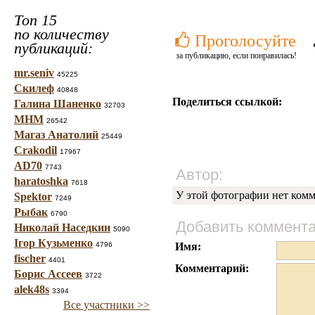
Топ 15
по количеству
Проголосуйте
публикаций:
за публикацию, если понравилась!
mr.seniv
45225
Скилеф
40848
Поделиться ссылкой:
Галина Шаненко
32703
МНМ
26542
Магаз Анатолий
25449
Crakodil
17967
AD70
7743
Автор:
haratoshka
7618
У этой фотографии нет комм
Spektor
7249
Рыбак
6790
Добавить коммент
Николай Наседкин
5090
Ігор Кузьменко
4796
Имя:
fischer
4401
Комментарий:
Борис Ассеев
3722
alek48s
3394
Все участники >>