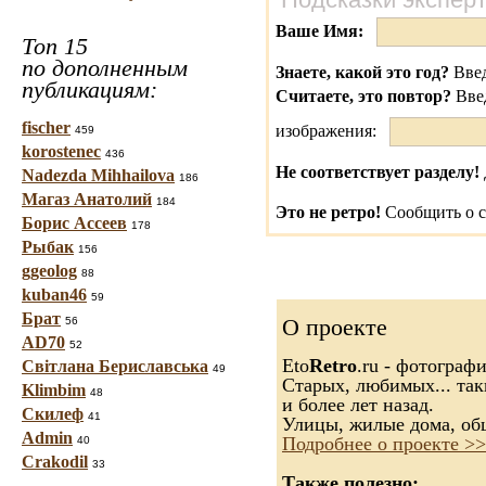
Ваше Имя:
Топ 15
по дополненным
Знаете, какой это год?
Введ
публикациям:
Считаете, это повтор?
Вве
fischer
изображения:
459
korostenec
436
Не соответствует разделу!
Nadezda Mihhailova
186
Магаз Анатолий
184
Это не ретро!
Сообщить о с
Борис Ассеев
178
Рыбак
156
ggeolog
88
kuban46
59
Брат
О проекте
56
AD70
52
Eto
Retro
.ru - фотограф
Світлана Бериславська
49
Старых, любимых... так
Klimbim
48
и более лет назад.
Скилеф
41
Улицы, жилые дома, об
Admin
Подробнее о проекте >>
40
Crakodil
33
Также полезно: