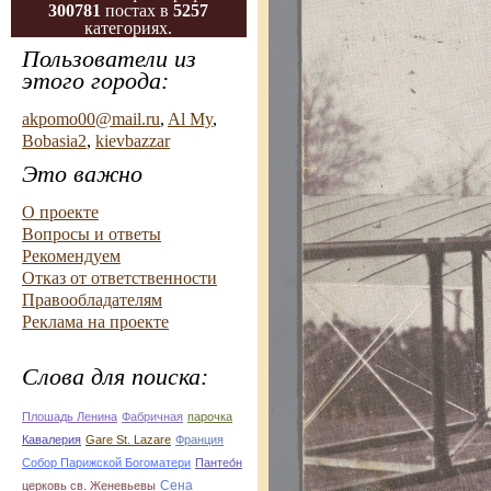
300781
постах в
5257
категориях.
Пользователи из
этого города:
akpomo00@mail.ru
,
Al My
,
Bobasia2
,
kievbazzar
Это важно
О проекте
Вопросы и ответы
Рекомендуем
Отказ от ответственности
Правообладателям
Реклама на проекте
Слова для поиска:
Плошадь Ленина
Фабричная
парочка
Кавалерия
Gare St. Lazare
Франция
Собор Парижской Богоматери
Пантео́н
Сена
церковь св. Женевьевы