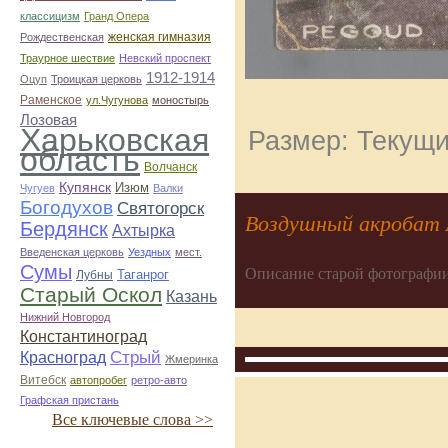
классицизм
Гранд Опера
женская гимназия
Рождественская
Траурное шествие
Невский проспект
1912-1914
Оцуп
Троицкая церковь
Раменское
ул.Чугунова
моностырь
Лозовая
Харьковская
Размер: Текущи
область
Волчанск
Купянск
Изюм
Чугуев
Валки
Богодухов
Святогорск
Воздушный акробат 
Бердянск
Ахтырка
Введенская церковь
Уездных
мест.
Сумы
Описание старой фотографии
Таганрог
Лубны
Старый Оскол
Казань
Нижний Новгород
Константиноград
Стрый
Красноград
Жмеринка
Витебск
автопробег
ретро-авто
Графская пристань
Все ключевые слова >>