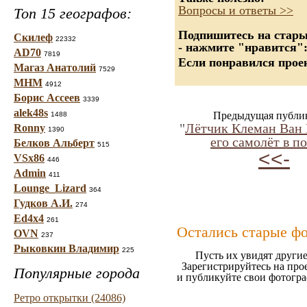
Вопросы и ответы >>
Топ 15 географов:
Подпишитесь на старые
Скилеф
22332
- нажмите "нравится"
AD70
7819
Если понравился проек
Магаз Анатолий
7529
МНМ
4912
Борис Ассеев
3339
alek48s
Предыдущая публи
1488
"
Лётчик Клеман Ван
Ronny
1390
его самолёт в п
Белков Альберт
515
<<-
VSx86
446
Admin
411
Lounge_Lizard
364
Гудков А.И.
274
Ed4x4
261
Остались старые ф
OVN
237
Рыковкин Владимир
225
Пусть их увидят другие
Зарегистрируйтесь на про
Популярные города
и публикуйте свои фотогр
Ретро открытки (24086)