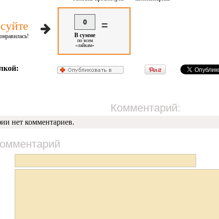
0
=
суйте
В сумме
онравилась!
по всем
«лайкам»
лкой:
Комментарий:
фии нет комментариев.
комментарий