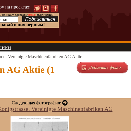
ру на проектах:
 на нашу рассылку
новых
публикаций!
знавай о них первым!
ники
n. Vereinigte Maschinenfabriken AG Aktie
n AG Aktie (1
Следующая фотография:
onigstrasse. Vereinigte Maschinenfabriken AG