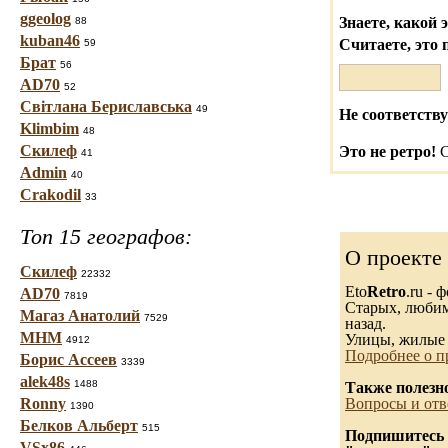
ggeolog
Знаете, какой 
88
kuban46
Считаете, это 
59
Брат
56
AD70
52
Світлана Бериславська
49
Не соответству
Klimbim
48
Скилеф
Это не ретро!
С
41
Admin
40
Crakodil
33
Топ 15 географов:
О проекте
Скилеф
22332
Eto
Retro
.ru -
AD70
7819
Старых, любимы
Магаз Анатолий
7529
назад.
МНМ
Улицы, жилые 
4912
Подробнее о п
Борис Ассеев
3339
alek48s
1488
Также полезн
Ronny
Вопросы и отв
1390
Белков Альберт
515
Подпишитесь н
VSx86