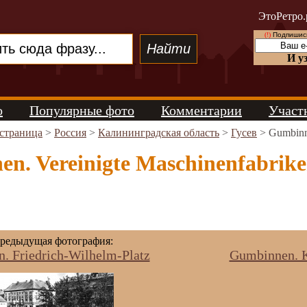
ЭтоРетро.
(!)
Подпишись
И у
о
Популярные фото
Комментарии
Участ
 страница
>
Россия
>
Калининградская область
>
Гусев
> Gumbinne
n. Vereinigte Maschinenfabrike
редыдущая фотография:
. Friedrich-Wilhelm-Platz
Gumbinnen. K