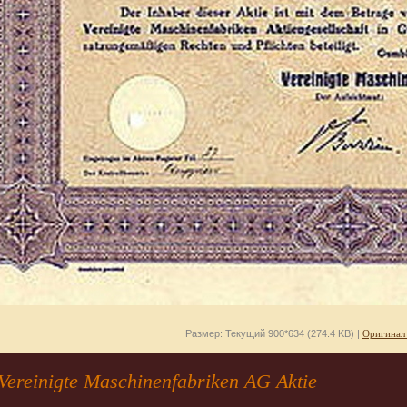
Размер: Текущий 900*634 (274.4 KB) |
Оригинал
ereinigte Maschinenfabriken AG Aktie