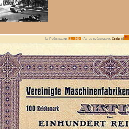
VI
№ Публикации:
214360
(Автор публикации:
Crakodil