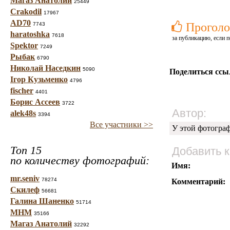
Магаз Анатолий
25449
Crakodil
17967
AD70
Проголо
7743
haratoshka
7618
за публикацию, если п
Spektor
7249
Рыбак
6790
Николай Наседкин
5090
Поделиться ссы
Ігор Кузьменко
4796
fischer
4401
Борис Ассеев
3722
Автор:
alek48s
3394
Все участники >>
У этой фотогра
Топ 15
Добавить 
по количеству фотографий:
Имя:
mr.seniv
78274
Комментарий:
Скилеф
56681
Галина Шаненко
51714
МНМ
35166
Магаз Анатолий
32292