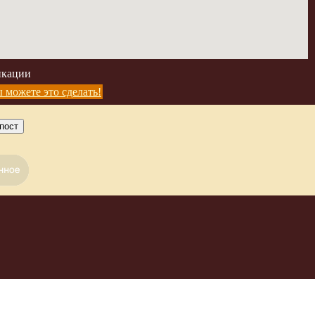
икации
 можете это сделать!
пост