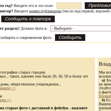
это год?
Введите его в это поле:
повтор?
Введите
номер публикации
(число над первой, верхней 
ет разделу!
Должно быть в:
ообщить о современном фото:
Влад
 фотографии старых городов.
Мы все
х... таких, какими они были 20, 30, 50 и более лет
колле
а)
Хот
дома, общественные учереждения...
не мен
роекте >>
ЭтоРет
о факт
о:
Подроб
еты >>
б)
Есл
Вашему
а старые фото с доставкой в фейсбук - нажмите
напиши