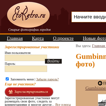
Старые фотографии городов
Главная
Карта
О проекте
Новые фот
Вы здесь:
Главная
Зарегистрированные участники
Имя пользователя:
Gumbinne
фото)
Пароль:
Запомнить меня |
Забыли пароль?
П
Еще не участник?
Gumbinnen
Зарегистрированные участники могут
размещать свои фото, следить за
комментариями и многое другое...
Все плюсы