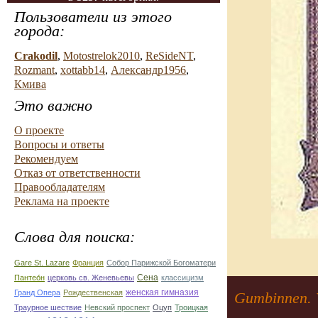
Пользователи из этого
города:
Crakodil
,
Motostrelok2010
,
ReSideNT
,
Rozmant
,
xottabb14
,
Александр1956
,
Кмива
Это важно
О проекте
Вопросы и ответы
Рекомендуем
Отказ от ответственности
Правообладателям
Реклама на проекте
Слова для поиска:
Gare St. Lazare
Франция
Собор Парижской Богоматери
Сена
Пантео́н
церковь св. Женевьевы
классицизм
женская гимназия
Гранд Опера
Рождественская
Gumbinnen. V
Траурное шествие
Невский проспект
Оцуп
Троицкая