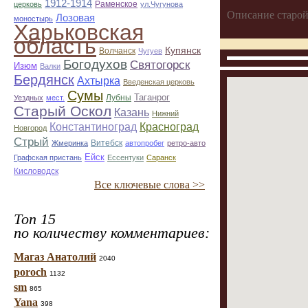
1912-1914
Раменское
церковь
ул.Чугунова
Описание старой
Лозовая
моностырь
Харьковская
область
Купянск
Волчанск
Чугуев
Богодухов
Святогорск
Изюм
Валки
Бердянск
Ахтырка
Введенская церковь
Сумы
Таганрог
Лубны
Уездных
мест.
Старый Оскол
Казань
Нижний
Константиноград
Красноград
Новгород
Стрый
Витебск
Жмеринка
автопробег
ретро-авто
Ейск
Графская пристань
Ессентуки
Саранск
Кисловодск
Все ключевые слова >>
Топ 15
по количеству комментариев:
Магаз Анатолий
2040
poroch
1132
sm
865
Yana
398