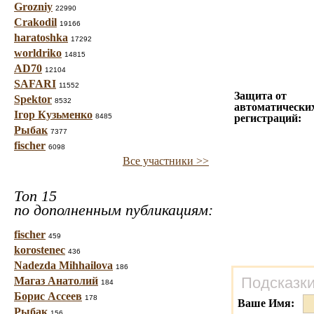
Grozniy
22990
Crakodil
19166
haratoshka
17292
worldriko
14815
AD70
12104
SAFARI
11552
Защита от
Spektor
8532
автоматически
Ігор Кузьменко
8485
регистраций:
Рыбак
7377
fischer
6098
Все участники >>
Топ 15
по дополненным публикациям:
fischer
459
korostenec
436
Nadezda Mihhailova
186
Подсказки
Магаз Анатолий
184
Борис Ассеев
178
Ваше Имя:
Рыбак
156