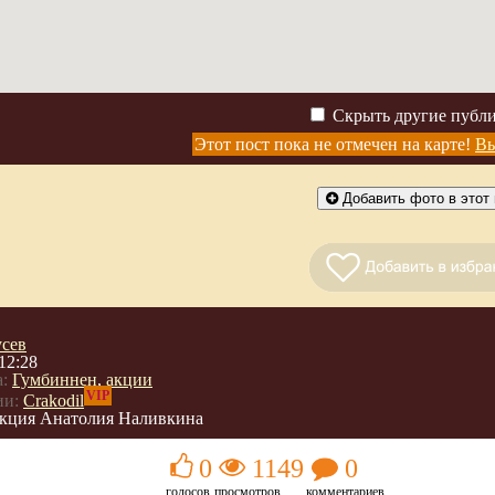
Скрыть другие публ
Этот пост пока не отмечен на карте!
Вы
Добавить фото в этот 
усев
12:28
:
Гумбиннен
,
акции
VIP
ии:
Crakodil
кция Анатолия Наливкина
0
1149
0
голосов
просмотров
комментариев