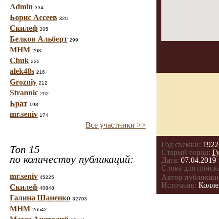
Admin
334
Борис Ассеев
320
Скилеф
305
Белков Альберт
299
МНМ
298
Chuk
220
alek48s
216
Grozniy
212
Strannic
202
Брат
198
mr.seniv
174
Все участники >>
Год съемки:
1922
Топ 15
Старый город:
Г
по количеству публикаций:
Дата:
07.04.2019 
Слова для поиска
mr.seniv
Автор публикац
45225
Источник:
Колле
Скилеф
40848
Галина Шаненко
32703
МНМ
26542