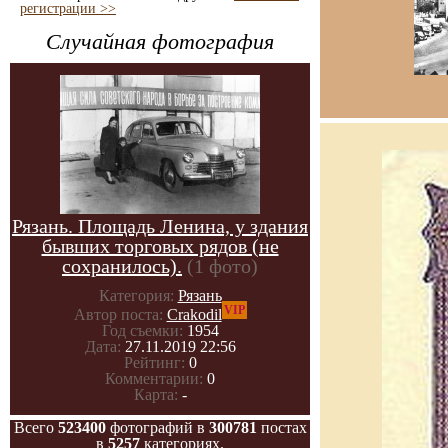
регистрации >>
Случайная фотография
Рязань. Площадь Ленина, у здания
бывших торговых рядов (не
сохранилось).
(1 фото)
Категория:
Рязань
VIP
Автор поста:
Crakodil
Год съемки:
1954
Дата:
27.11.2019 22:56
Рейтинг:
0
Комментарии:
0
Карта:
-
Всего
523400
фотографий в
300781
постах
в
5257
категориях.