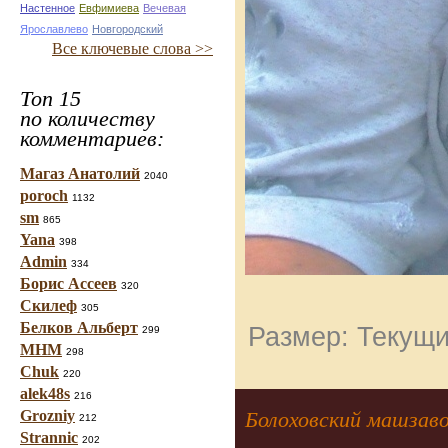
Настенное
Евфимиева
Вечевая
Ярославлево
Новгородский
Все ключевые слова >>
Топ 15
по количеству
комментариев:
Магаз Анатолий
2040
poroch
1132
sm
865
Yana
398
Admin
334
Борис Ассеев
320
Скилеф
305
Белков Альберт
Размер: Текущи
299
МНМ
298
Chuk
220
alek48s
216
Болоховский машзав
Grozniy
212
Strannic
202