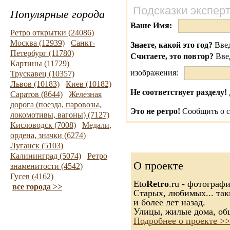
Подсказки экспер
Популярные города
Ваше Имя:
Ретро открытки (24086)
Москва (12939)
Санкт-
Знаете, какой это год?
Введ
Петербург (11780)
Считаете, это повтор?
Вве
Картины (11729)
изображения:
Трускавец (10357)
Львов (10183)
Киев (10182)
Не соответствует разделу!
Саратов (8644)
Железная
дорога (поезда, паровозы,
Это не ретро!
Сообщить о с
локомотивы, вагоны) (7127)
Кисловодск (7008)
Медали,
ордена, значки (6274)
Луганск (5103)
Калининград (5074)
Ретро
О проекте
знаменитости (4542)
Гусев (4162)
Eto
Retro
.ru - фотограф
все города >>
Старых, любимых... так
и более лет назад.
Улицы, жилые дома, об
Подробнее о проекте >>