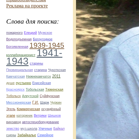
Реклама на проекте
Слова для поиска:
пожарного
Елецкий
Мужское
Водоподъемная
Богоугодное
1939-1945
Богоявленная
1941-
коллаборационист
1943
старины
Провинциальная
старина
Чукоткская
2011
Камчатская
Нижнекамчатск
душе
пустынно
Енисейская
Красноярск
Тобольская
Тюменская
Тобольск
Алеутской
Суйфунская
Г.И.
Мессионерская
Шарж
Чуркин
Эгель
Коммерческая
осуждённый
этапе
каторжник
Ветряки
Шишков
винзавод
автоспецоборудование
земство
муз.школа
Уличные
Байкал
сцены
Забайкалье
Семейное