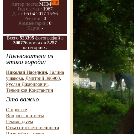
VIP
Автор поста:
МНМ
Год съемки:
1967
Дата:
05.04.2017 15:56
Рейтинг:
0
Комментарии:
0
Карта:
-
Всего
523395
фотографий в
300776
постах в
5257
категориях.
Пользователи из
этого города:
Николай Наседкин
,
Галина
ушакова
,
Дмитрий 396900
,
Руслан Джабирович
,
Тельников Константин
Это важно
О проекте
Вопросы и ответы
Рекомендуем
Отказ от ответственности
Правообладателям