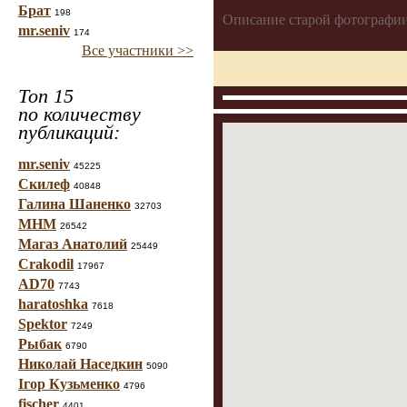
Брат
198
Описание старой фотографии
mr.seniv
174
Все участники >>
Топ 15
по количеству
публикаций:
mr.seniv
45225
Скилеф
40848
Галина Шаненко
32703
МНМ
26542
Магаз Анатолий
25449
Crakodil
17967
AD70
7743
haratoshka
7618
Spektor
7249
Рыбак
6790
Николай Наседкин
5090
Ігор Кузьменко
4796
fischer
4401