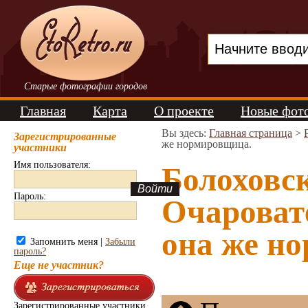
Старые фотографии городов
Главная
Карта
О проекте
Новые фот
Вы здесь:
Главная страница
>
Зарегистрированные
же нормировщица.
участники
Имя пользователя:
Болоховс
Пароль:
Очароват
она же но
Запомнить меня |
Забыли
пароль?
Еще не участник?
Зарегистрированные участники