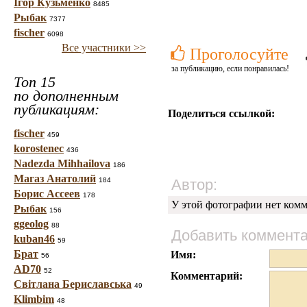
Ігор Кузьменко
8485
Рыбак
7377
fischer
6098
Все участники >>
Проголосуйте
за публикацию, если понравилась!
Топ 15
по дополненным
публикациям:
Поделиться ссылкой:
fischer
459
korostenec
436
Nadezda Mihhailova
186
Магаз Анатолий
184
Автор:
Борис Ассеев
178
У этой фотографии нет комм
Рыбак
156
ggeolog
88
Добавить коммент
kuban46
59
Брат
Имя:
56
AD70
52
Комментарий:
Світлана Бериславська
49
Klimbim
48