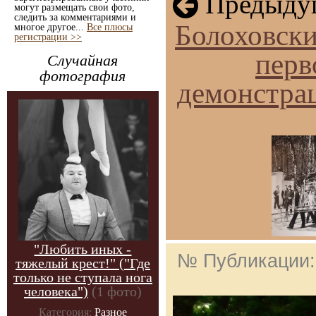
Предыдущ
могут размещать свои фото,
следить за комментариями и
Болоховски
многое другое...
Все плюсы
регистрации >>
перв
Случайная
фотография
демонстрац
"Любить иных -
№ Публикации
тяжелый крест!" ("Где
только не ступала нога
человека")
(1 фото)
Категория:
Разное