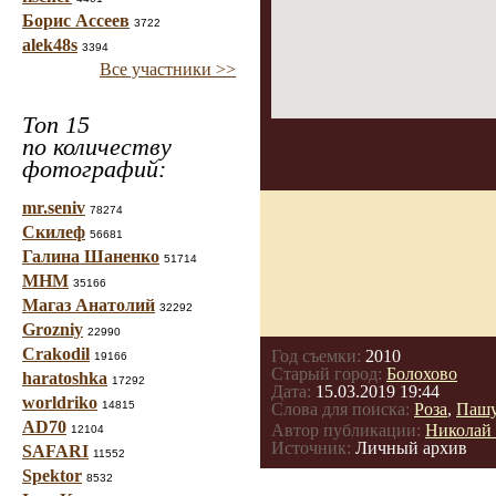
Борис Ассеев
3722
alek48s
3394
Все участники >>
Топ 15
по количеству
фотографий:
mr.seniv
78274
Скилеф
56681
Галина Шаненко
51714
МНМ
35166
Магаз Анатолий
32292
Grozniy
22990
Crakodil
Год съемки:
2010
19166
Старый город:
Болохово
haratoshka
17292
Дата:
15.03.2019 19:44
worldriko
14815
Слова для поиска:
Роза
,
Пашу
AD70
Автор публикации:
Николай
12104
Источник:
Личный архив
SAFARI
11552
Spektor
8532