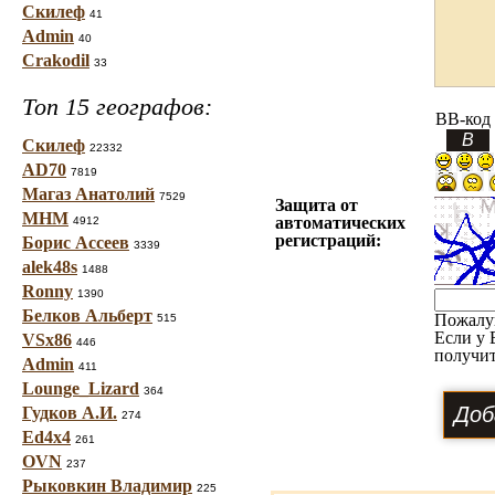
Скилеф
41
Admin
40
Crakodil
33
Топ 15 географов:
BB-код
Скилеф
22332
AD70
7819
Магаз Анатолий
7529
Защита от
МНМ
автоматических
4912
регистраций:
Борис Ассеев
3339
alek48s
1488
Ronny
1390
Белков Альберт
Пожалу
515
Если у 
VSx86
446
получит
Admin
411
Lounge_Lizard
364
Гудков А.И.
274
Ed4x4
261
OVN
237
Рыковкин Владимир
225