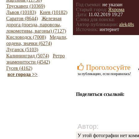
Год съемки:
не указан
Трускавец (10369)
Старый город:
Яхрома
Львов (10183)
Киев (10182)
Дата:
11.02.2019 19:27
Саратов (8644)
Железная
Слова для поиска:
Автор публикации:
alek48s
дорога (поезда, паровозы,
Источник:
интернет
локомотивы, вагоны) (7127)
Кисловодск (7008)
Медали,
ордена, значки (6274)
Луганск (5103)
Калининград (5074)
Ретро
знаменитости (4542)
Проголосуйте
Гусев (4162)
все города >>
за публикацию, если понравилась!
Поделиться ссылкой:
Автор:
У этой фотографии нет комм