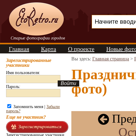
Старые фотографии городов
Главная
Карта
О проекте
Новые фот
Вы здесь:
Главная страница
>
Зарегистрированные
участники
Празднич
Имя пользователя:
фото)
Пароль:
Запомнить меня |
Забыли
пароль?
Пред
Еще не участник?
Ост
Зарегистрированные участники