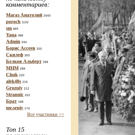
комментариев:
Магаз Анатолий
2040
poroch
1132
sm
865
Yana
398
Admin
334
Борис Ассеев
320
Скилеф
305
Белков Альберт
299
МНМ
298
Chuk
220
alek48s
216
Grozniy
212
Strannic
202
Брат
198
mr.seniv
174
Все участники >>
Топ 15