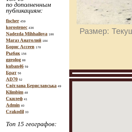
по дополненным
публикациям:
fischer
459
korostenec
436
Размер: Текущ
Nadezda Mihhailova
186
Магаз Анатолий
184
Борис Ассеев
178
Рыбак
156
ggeolog
88
kuban46
59
Брат
56
AD70
52
Світлана Бериславська
49
Klimbim
48
Скилеф
41
Admin
40
Crakodil
33
Топ 15 географов: