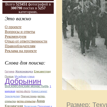
Всего
523451
фотографий в
300790
постах в
5257
категориях.
Это важно
О проекте
Вопросы и ответы
Рекомендуем
Отказ от ответственности
Правообладателям
Реклама на проекте
Слова для поиска:
Гатчина
Железноводск
Елисаветград
Полоцк
Музейная улица
Добрынин
Воскресенский монастырь
1
мировая
ретро-фото
Комиссариат
Земледелия
Пречистенка
ретро-
Анна
открытка
ретро-открытки
Размер: Теку
Кашинская
Делегация
Прошение к