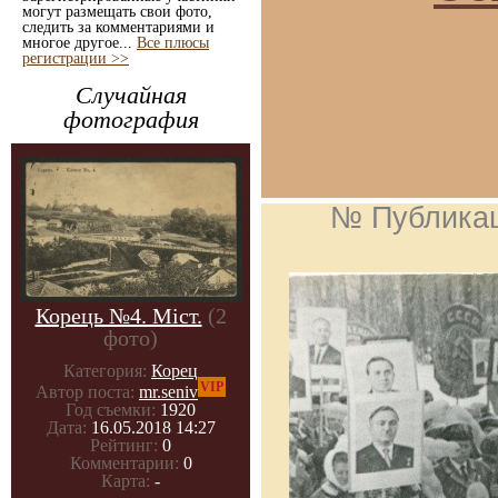
могут размещать свои фото,
следить за комментариями и
многое другое...
Все плюсы
регистрации >>
Случайная
фотография
№ Публика
Корець №4. Міст.
(2
фото)
Категория:
Корец
VIP
Автор поста:
mr.seniv
Год съемки:
1920
Дата:
16.05.2018 14:27
Рейтинг:
0
Комментарии:
0
Карта:
-