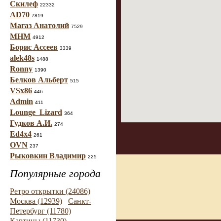
Скилеф
22332
AD70
7819
Магаз Анатолий
7529
МНМ
4912
Борис Ассеев
3339
alek48s
1488
Ronny
1390
Белков Альберт
515
VSx86
446
Admin
411
Lounge_Lizard
364
Гудков А.И.
274
Ed4x4
261
OVN
237
Рыковкин Владимир
225
Популярные города
Ретро открытки (24086)
Москва (12939)
Санкт-
Петербург (11780)
Картины (11730)