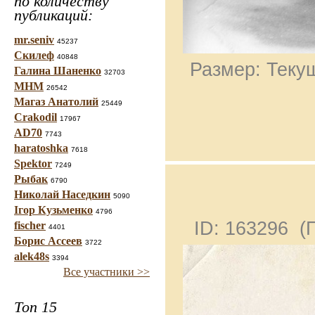
по количеству
публикаций:
mr.seniv
45237
Скилеф
40848
Размер: Текущ
Галина Шаненко
32703
МНМ
26542
Магаз Анатолий
25449
Crakodil
17967
AD70
7743
haratoshka
7618
Spektor
7249
Рыбак
6790
Николай Наседкин
5090
Ігор Кузьменко
4796
ID: 163296 
fischer
4401
Борис Ассеев
3722
alek48s
3394
Все участники >>
Топ 15