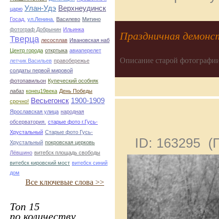
Улан-Удэ
Верхнеудинск
царю
Госад.
ул.Ленина.
Василево
Митино
фотограф Добрынин
Ильинка
Праздничная демонс
Тверца
лесосплав
Ивановская наб
Центр города
откртыка
авиаперелет
Описание старой фотографии
летчик Васильев
правобережье
солдаты первой мировой
фотопавильон
Купеческий особняк
лабаз
конец19века
День Победы
Весьегонск
1900-1909
срочно!
Ярославская улица
народная
обсерватория.
старые фото г.Гусь-
Хрустальный
Старые фото Гусь-
ID: 163295 
Хрустальный
покровская церковь
Лёвшино
витебск площадь свободы
витебск кировский мост
витебск синий
дом
Все ключевые слова >>
Топ 15
по количеству