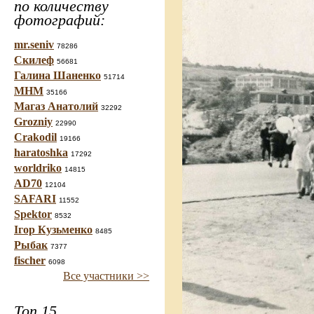
по количеству
фотографий:
mr.seniv
78286
Скилеф
56681
Галина Шаненко
51714
МНМ
35166
Магаз Анатолий
32292
Grozniy
22990
Crakodil
19166
haratoshka
17292
worldriko
14815
AD70
12104
SAFARI
11552
Spektor
8532
Ігор Кузьменко
8485
Рыбак
7377
fischer
6098
Все участники >>
Топ 15