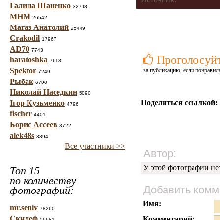
Галина Шаненко
32703
МНМ
26542
Магаз Анатолий
25449
Crakodil
17967
AD70
7743
Проголосуй
haratoshka
7618
Spektor
за публикацию, если понравила
7249
Рыбак
6790
Николай Наседкин
5090
Поделиться ссылкой:
Ігор Кузьменко
4796
fischer
4401
Борис Ассеев
3722
alek48s
3394
Все участники >>
Автор:
У этой фотографии не
Топ 15
по количеству
Добавить комм
фотографий:
Имя:
mr.seniv
78260
Скилеф
Комментарий:
56681