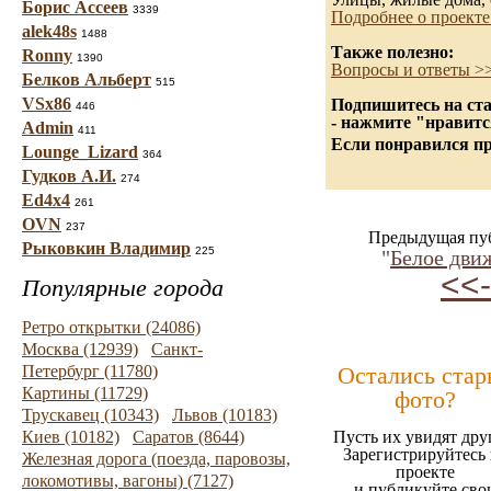
Борис Ассеев
3339
Подробнее о проекте
alek48s
1488
Также полезно:
Ronny
1390
Вопросы и ответы >
Белков Альберт
515
VSx86
Подпишитесь на ста
446
- нажмите "нравитс
Admin
411
Если понравился пр
Lounge_Lizard
364
Гудков А.И.
274
Ed4x4
261
OVN
237
Предыдущая пу
Рыковкин Владимир
225
"
Белое дви
<<-
Популярные города
Ретро открытки (24086)
Москва (12939)
Санкт-
Петербург (11780)
Остались стар
Картины (11729)
фото?
Трускавец (10343)
Львов (10183)
Киев (10182)
Саратов (8644)
Пусть их увидят дру
Зарегистрируйтесь 
Железная дорога (поезда, паровозы,
проекте
локомотивы, вагоны) (7127)
и публикуйте сво