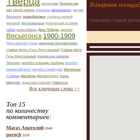
Тверца
Базарная площа
лесосплав
Ивановская
наб
Центр города
откртыка
авиаперелет
летчик
Васильев
правобережье
солдаты первой
Описание старой фото
мировой
фотопавильон
Купеческий особняк
лабаз
конец19века
День Победы
срочно!
Весьегонск
1900-1909
Ярославская улица
народная обсерватория.
старые фото г.Гусь-Хрустальный
Старые фото
Гусь-Хрустальный
покровская церковь
Лёвшино
витебск площадь свободы
витебск
кировский мост
витебск синий дом
Магнитная
Станица
Магнитка
Магнитогорск
озеро
Марупес
лодочная станция
Главпочта
Все ключевые слова >>
Топ 15
по количеству
комментариев:
Магаз Анатолий
2040
poroch
1132