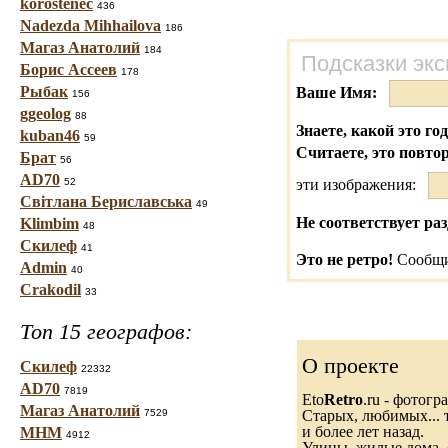
korostenec
436
Nadezda Mihhailova
186
Магаз Анатолий
184
Подсказки экс
Борис Ассеев
178
Рыбак
Ваше Имя:
156
ggeolog
88
Знаете, какой это го
kuban46
59
Считаете, это повто
Брат
56
AD70
52
эти изображения:
Світлана Бериславська
49
Не соответствует раз
Klimbim
48
Скилеф
41
Это не ретро!
Сообщи
Admin
40
Crakodil
33
Топ 15 географов:
О проекте
Скилеф
22332
AD70
7819
Eto
Retro
.ru - фотог
Магаз Анатолий
7529
Старых, любимых... т
и более лет назад.
МНМ
4912
Улицы, жилые дома, 