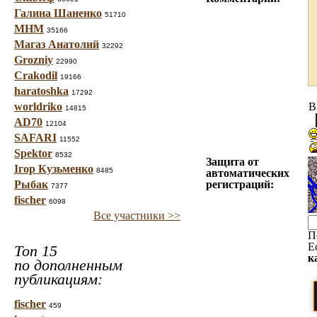
Галина Шаненко
51710
МНМ
35166
Магаз Анатолий
32292
Grozniy
22990
Crakodil
19166
haratoshka
17292
worldriko
B
14815
AD70
12104
SAFARI
11552
Spektor
8532
Защита от
Ігор Кузьменко
8485
автоматических
Рыбак
регистраций:
7377
fischer
6098
Все участники >>
П
Е
Топ 15
к
по дополненным
публикациям:
fischer
459