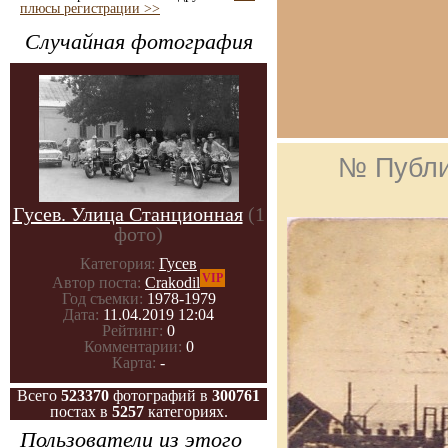
плюсы регистрации >>
Случайная фотография
№ Публи
Гусев. Улица Станционная
(1
фото)
Категория:
Гусев
VIP
Автор поста:
Crakodil
Год съемки:
1978-1979
Дата:
11.04.2019 12:04
Рейтинг:
0
Комментарии:
0
Карта:
-
Всего
523370
фотографий в
300761
постах в
5257
категориях.
Пользователи из этого