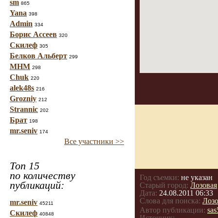
sm
865
Yana
398
Admin
334
Борис Ассеев
320
Скилеф
305
Белков Альберт
299
МНМ
298
Chuk
220
alek48s
216
Grozniy
212
Strannic
202
Брат
198
mr.seniv
174
Все участники >>
Топ 15
по количеству
Год съемки:
не указан
публикаций:
Старый город:
Лозовая
Дата:
24.08.2011 06:33
Слова для поиска:
Лозо
mr.seniv
45211
Автор публикации:
sas
Скилеф
40848
Источник: