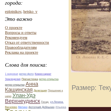
города:
eplotnikov
,
hetsko_v
Это важно
О проекте
Вопросы и ответы
Рекомендуем
Отказ от ответственности
Правообладателям
Реклама на проекте
Слова для поиска:
1 мировая
ретро-фото
Комиссариат
Земледелия
Пречистенка
ретро-открытка
Анна
ретро-открытки
Размер: Тек
Кашинская
Делегация
Прошение к
Улан-Удэ
царю
Верхнеудинск
Госад.
ул.Ленина.
Василево
Митино
фотограф Добрынин
Ильинка