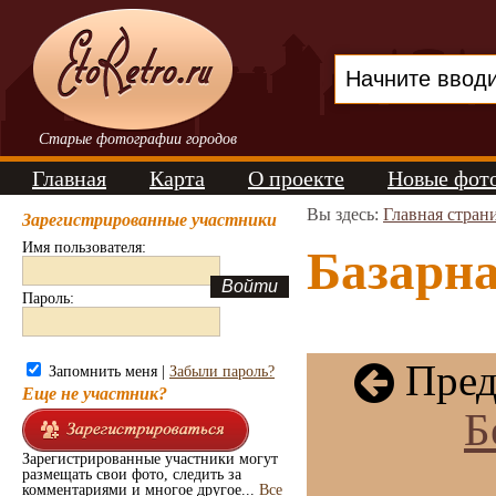
Старые фотографии городов
Главная
Карта
О проекте
Новые фот
Вы здесь:
Главная стран
Зарегистрированные участники
Имя пользователя:
Базарна
Пароль:
Пред
Запомнить меня |
Забыли пароль?
Еще не участник?
Б
Зарегистрированные участники могут
размещать свои фото, следить за
комментариями и многое другое...
Все