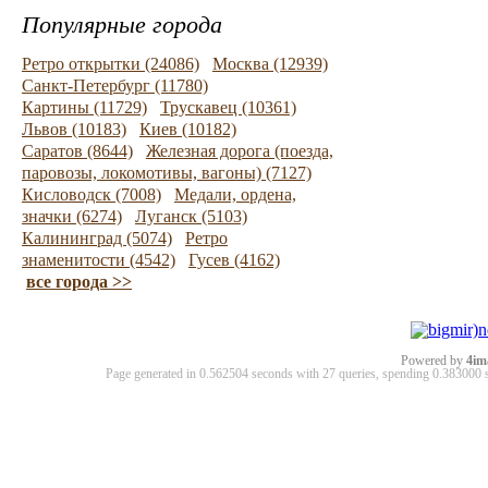
Популярные города
Ретро открытки (24086)
Москва (12939)
Санкт-Петербург (11780)
Картины (11729)
Трускавец (10361)
Львов (10183)
Киев (10182)
Саратов (8644)
Железная дорога (поезда,
паровозы, локомотивы, вагоны) (7127)
Кисловодск (7008)
Медали, ордена,
значки (6274)
Луганск (5103)
Калининград (5074)
Ретро
знаменитости (4542)
Гусев (4162)
все города >>
Powered by
4im
Page generated in 0.562504 seconds with 27 queries, spending 0.38300