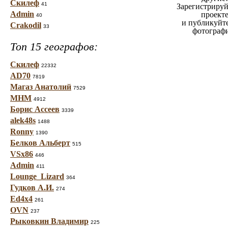
Скилеф
41
Зарегистрируй
Admin
проект
40
и публикуйт
Crakodil
33
фотограф
Топ 15 географов:
Скилеф
22332
AD70
7819
Магаз Анатолий
7529
МНМ
4912
Борис Ассеев
3339
alek48s
1488
Ronny
1390
Белков Альберт
515
VSx86
446
Admin
411
Lounge_Lizard
364
Гудков А.И.
274
Ed4x4
261
OVN
237
Рыковкин Владимир
225