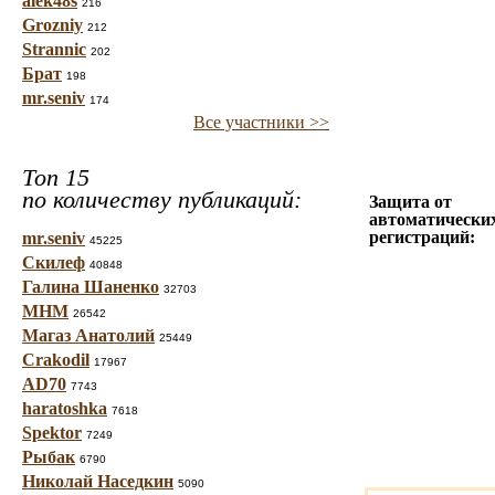
alek48s
216
Grozniy
212
Strannic
202
Брат
198
mr.seniv
174
Все участники >>
Топ 15
по количеству публикаций:
Защита от
автоматически
регистраций:
mr.seniv
45225
Скилеф
40848
Галина Шаненко
32703
МНМ
26542
Магаз Анатолий
25449
Crakodil
17967
AD70
7743
haratoshka
7618
Spektor
7249
Рыбак
6790
Николай Наседкин
5090