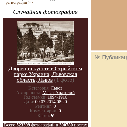
регистрации >>
Случайная фотография
№ Публикац
Дворец искусств в Стрыйском
парке Украина, Львовская
область, Львов
(1 фото)
Категория:
Львов
Автор поста:
Магаз Анатолий
Год съемки:
1894-1916
Дата:
09.03.2014 08:20
Рейтинг:
0
Комментарии:
0
Карта:
Всего
523399
фотографий в
300780
постах