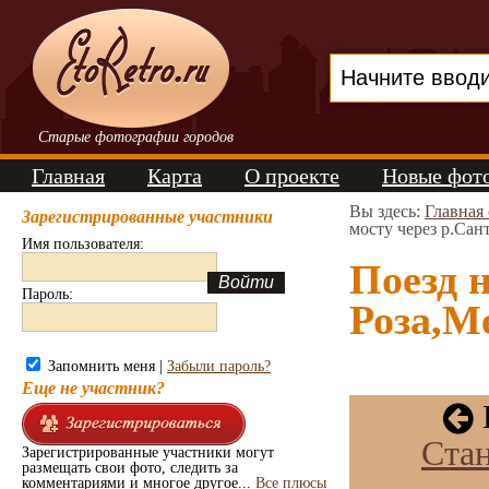
Старые фотографии городов
Главная
Карта
О проекте
Новые фот
Вы здесь:
Главная
Зарегистрированные участники
мосту через р.Сан
Имя пользователя:
Поезд н
Пароль:
Роза,М
Запомнить меня |
Забыли пароль?
Еще не участник?
Стан
Зарегистрированные участники могут
размещать свои фото, следить за
комментариями и многое другое...
Все плюсы