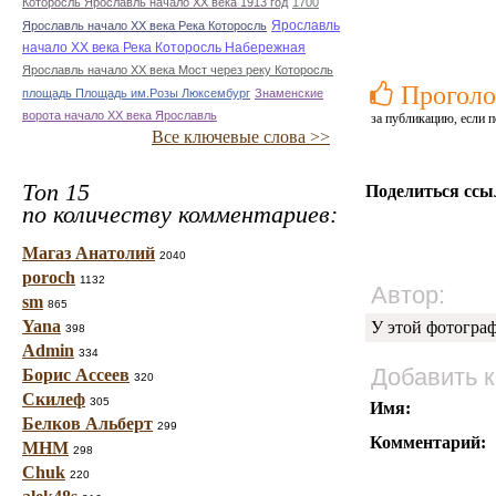
Которосль Ярославль начало ХХ века 1913 год
1700
Ярославль
Ярославль начало ХХ века Река Которосль
начало ХХ века Река Которосль Набережная
Ярославль начало ХХ века Мост через реку Которосль
Проголо
площадь Площадь им.Розы Люксембург
Знаменские
ворота начало ХХ века Ярославль
за публикацию, если п
Все ключевые слова >>
Топ 15
Поделиться ссы
по количеству комментариев:
Магаз Анатолий
2040
poroch
1132
Автор:
sm
865
Yana
У этой фотогра
398
Admin
334
Добавить 
Борис Ассеев
320
Скилеф
305
Имя:
Белков Альберт
299
Комментарий:
МНМ
298
Chuk
220