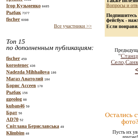
Также полезн
Вопросы и отв
Ігор Кузьменко
8485
Рыбак
7377
Подпишитесь 
fischer
фейсбук - на
6098
Все участники >>
Если понравил
Топ 15
по дополненным публикациям:
Предыдуща
"
Станц
fischer
459
Село,Санк
korostenec
436
Nadezda Mihhailova
186
Магаз Анатолий
184
Борис Ассеев
178
Рыбак
156
ggeolog
88
kuban46
59
Брат
Остались 
56
AD70
фото
52
Світлана Бериславська
49
Пусть их ув
Klimbim
48
другие!