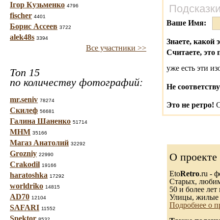
Ігор Кузьменко
Подсказки
4796
fischer
4401
Ваше Имя:
Борис Ассеев
3722
alek48s
3394
Знаете, какой 
Все участники >>
Считаете, это 
уже есть эти и
Топ 15
по количеству фотографий:
Не соответству
mr.seniv
78274
Это не ретро!
С
Скилеф
56681
Галина Шаненко
51714
МНМ
35166
Магаз Анатолий
32292
Grozniy
О проекте
22990
Crakodil
19166
Eto
Retro
.ru -
haratoshka
17292
Старых, любимы
worldriko
14815
50 и более лет 
AD70
Улицы, жилые 
12104
Подробнее о п
SAFARI
11552
Spektor
8532