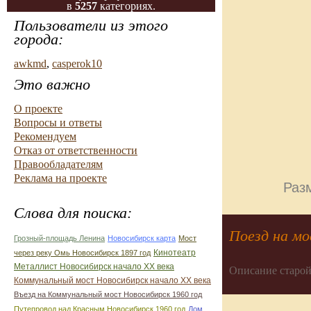
в
5257
категориях.
Пользователи из этого
города:
awkmd
,
casperok10
Это важно
О проекте
Вопросы и ответы
Рекомендуем
Отказ от ответственности
Правообладателям
Реклама на проекте
Разм
Слова для поиска:
Поезд на мо
Грозный-площадь Ленина
Новосибирск карта
Мост
Кинотеатр
через реку Омь Новосибирск 1897 год
Металлист Новосибирск начало ХХ века
Описание старой
Коммунальный мост Новосибирск начало ХХ века
Въезд на Коммунальный мост Новосибирск 1960 год
Путепровод над Красным Новосибирск 1960 год
Дом