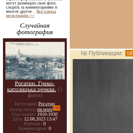
могут размещать свои фото,
следить за комментариями и
многое другое...
Все плюсы
регистрации >>
Случайная
фотография
№ Публикации:
18
Рогатин. Греко-
католицька церква.
(1
фото)
Категория:
Рогатин
VIP
Автор поста:
mr.seniv
Год съемки:
1910-1930
Дата:
12.08.2023 13:47
Рейтинг:
0
Комментарии:
0