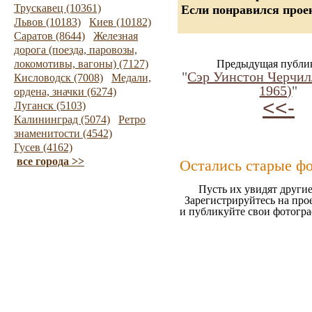
Трускавец (10361)
Если понравился проек
Львов (10183)
Киев (10182)
Саратов (8644)
Железная
дорога (поезда, паровозы,
локомотивы, вагоны) (7127)
Предыдущая публи
"
Сэр Уинстон Черчи
Кисловодск (7008)
Медали,
1965)
"
ордена, значки (6274)
<<-
Луганск (5103)
Калининград (5074)
Ретро
знаменитости (4542)
Гусев (4162)
все города >>
Остались старые ф
Пусть их увидят другие
Зарегистрируйтесь на про
и публикуйте свои фотогр