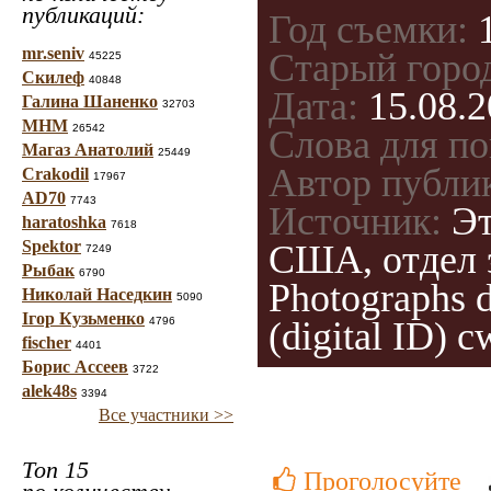
публикаций:
Год съемки:
1
mr.seniv
Старый горо
45225
Скилеф
40848
Дата:
15.08.2
Галина Шаненко
32703
МНМ
26542
Слова для по
Магаз Анатолий
25449
Автор публи
Crakodil
17967
AD70
7743
Источник:
Эт
haratoshka
7618
Spektor
США, отдел э
7249
Рыбак
6790
Photographs 
Николай Наседкин
5090
Ігор Кузьменко
4796
(digital ID) 
fischer
4401
Борис Ассеев
3722
alek48s
3394
Все участники >>
Топ 15
Проголосуйте