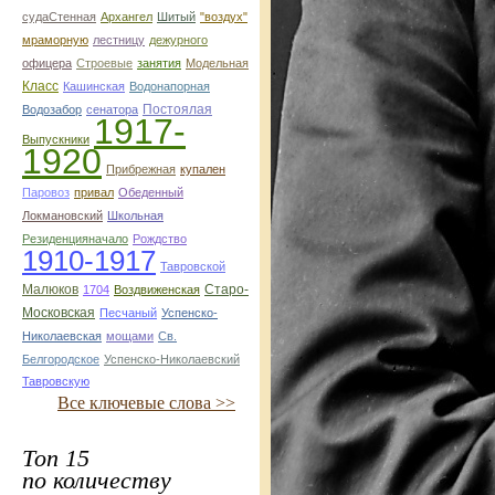
судаСтенная
Архангел
Шитый
"воздух"
мраморную
лестницу
дежурного
офицера
Строевые
занятия
Модельная
Класс
Кашинская
Водонапорная
Постоялая
Водозабор
сенатора
1917-
Выпускники
1920
Прибрежная
купален
Паровоз
привал
Обеденный
Локмановский
Школьная
Резиденцияначало
Рождство
1910-1917
Тавровской
Малюков
Старо-
1704
Воздвиженская
Московская
Песчаный
Успенско-
Николаевская
мощами
Св.
Белгородское
Успенско-Николаевский
Тавровскую
Все ключевые слова >>
Топ 15
по количеству