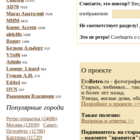
22332
Считаете, это повтор?
Вве
AD70
7819
Магаз Анатолий
изображения:
7529
МНМ
4912
Не соответствует разделу!
Борис Ассеев
3339
alek48s
1488
Это не ретро!
Сообщить о с
Ronny
1390
Белков Альберт
515
VSx86
446
Admin
411
Lounge_Lizard
О проекте
364
Гудков А.И.
274
Eto
Retro
.ru - фотограф
Ed4x4
261
Старых, любимых... так
OVN
237
и более лет назад.
Рыковкин Владимир
225
Улицы, жилые дома, об
Подробнее о проекте >>
Популярные города
Также полезно:
Ретро открытки (24086)
Вопросы и ответы >>
Москва (12939)
Санкт-
Петербург (11780)
Подпишитесь на старые
- нажмите "нравится"
Картины (11729)