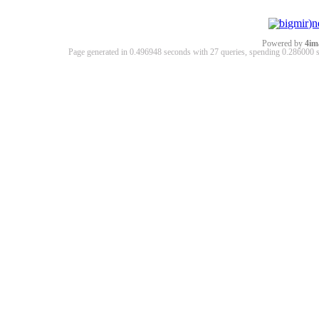
Powered by
4im
Page generated in 0.496948 seconds with 27 queries, spending 0.28600