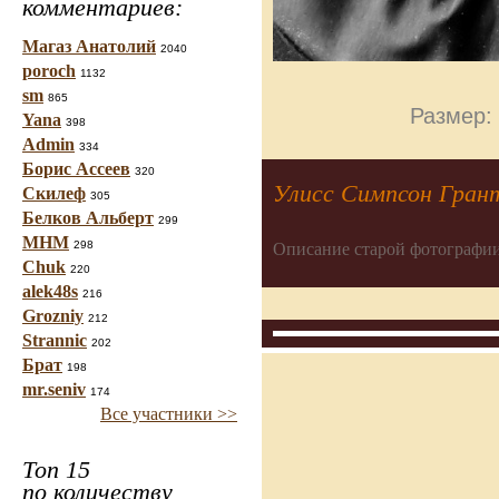
комментариев:
Магаз Анатолий
2040
poroch
1132
sm
865
Размер: 
Yana
398
Admin
334
Борис Ассеев
320
Улисс Симпсон Гран
Скилеф
305
Белков Альберт
299
МНМ
298
Описание старой фотографии
Chuk
220
alek48s
216
Grozniy
212
Strannic
202
Брат
198
mr.seniv
174
Все участники >>
Топ 15
по количеству