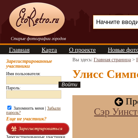
Старые фотографии городов
Главная
Карта
О проекте
Новые фот
Вы здесь:
Главная страница
>
Зарегистрированные
участники
Улисс Симпс
Имя пользователя:
Пароль:
Пре
Запомнить меня |
Забыли
Сэр Уинст
пароль?
Еще не участник?
Зарегистрированные участники