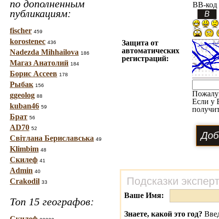
по дополненным
BB-код
публикациям:
fischer
459
korostenec
Защита от
436
автоматических
Nadezda Mihhailova
186
регистраций:
Магаз Анатолий
184
Борис Ассеев
178
Рыбак
156
Пожалу
ggeolog
88
Если у 
kuban46
59
получит
Брат
56
AD70
52
Світлана Бериславська
49
Klimbim
48
Скилеф
41
Admin
40
Подсказки экспер
Crakodil
33
Ваше Имя:
Топ 15 географов:
Знаете, какой это год?
Введ
Скилеф