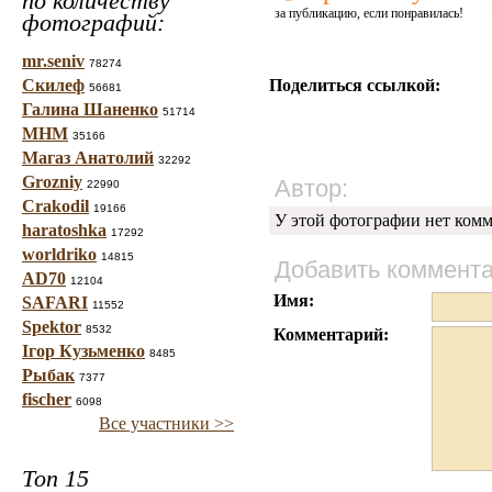
по количеству
за публикацию, если понравилась!
фотографий:
mr.seniv
78274
Скилеф
Поделиться ссылкой:
56681
Галина Шаненко
51714
МНМ
35166
Магаз Анатолий
32292
Grozniy
Автор:
22990
Crakodil
19166
У этой фотографии нет комм
haratoshka
17292
worldriko
14815
Добавить коммент
AD70
12104
Имя:
SAFARI
11552
Spektor
8532
Комментарий:
Ігор Кузьменко
8485
Рыбак
7377
fischer
6098
Все участники >>
Топ 15