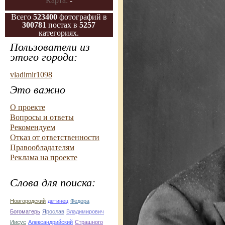
Карта:
-
Всего
523400
фотографий в
300781
постах в
5257
категориях.
Пользователи из
этого города:
vladimir1098
Это важно
О проекте
Вопросы и ответы
Рекомендуем
Отказ от ответственности
Правообладателям
Реклама на проекте
Слова для поиска:
Новгородский
детинец
Федора
Богоматерь
Ярослав
Владимирович
Иисус
Александрийский
Страшного