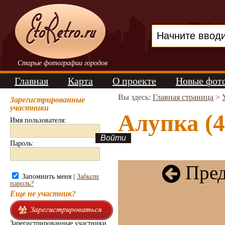
Старые фотографии городов
Главная
Карта
О проекте
Новые фот
Вы здесь:
Главная страница
>
Зарегистрированные
участники
Алупка (4
Имя пользователя:
Пароль:
Пред
Запомнить меня |
Забыли
пароль?
Еще не участник?
Зарегистрированные участники