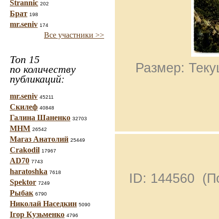
Strannic
202
Брат
198
mr.seniv
174
Все участники >>
Топ 15
Размер: Теку
по количеству
публикаций:
mr.seniv
45211
Скилеф
40848
Галина Шаненко
32703
МНМ
26542
Магаз Анатолий
25449
Crakodil
17967
AD70
7743
haratoshka
7618
ID: 144560 (
Spektor
7249
Рыбак
6790
Николай Наседкин
5090
Ігор Кузьменко
4796