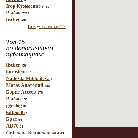
Ігор Кузьменко
8485
Рыбак
7377
fischer
6098
Все участники >>
Топ 15
по дополненным
публикациям:
fischer
459
korostenec
436
Nadezda Mihhailova
186
Магаз Анатолий
184
Борис Ассеев
178
Рыбак
156
ggeolog
88
kuban46
59
Брат
56
AD70
52
Світлана Бериславська
49