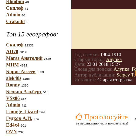
Klimbim
48
Скилеф
41
Admin
40
Crakodil
33
Топ 15 географов:
Скилеф
22332
AD70
7819
Год съемки:
1904-1910
Магаз Анатолий
Старый город:
Алупка
7529
Дата:
23.01.2018 15:27
МНМ
4912
Слова для поиска:
Алупка
,
Г
Борис Ассеев
3339
Автор публикации:
Sergey T.
alek48s
1488
Источник:
Старая открытка
Ronny
1390
Белков Альберт
515
VSx86
446
Admin
411
Lounge_Lizard
364
Проголосуйте
Гудков А.И.
274
за публикацию, если понравилась!
Ed4x4
261
OVN
237