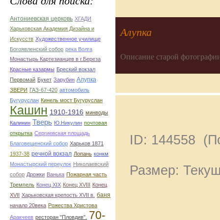
Слова для поиска:
Антониевская церковь
ХГАДИ
Харьковская Академия Дизайна и
Алупка
Искусств
Художественное училище
Богоявленский собор
река Волга
Описание старой фотографии
Монастырь Картезианцев в г.Береза
Красные казармы
Бреский вокзал
Алупка
Первомай
Букет
Зарубин
ЗВЕРИ
ГАЗ-67-420
автомобиль
Бугуруслан
Кинель мост Бугуруслан
Кашин
1910-1916
минводы
Тверь
Калинин
Ю.Никулин
почтовая
открытка
Сергиевская площадь
ID: 144558 (
Благовещенский собор
Харьков 1871
речной вокзал
1937-38
Лопань
конкм
Монастырский переулок
Николаевский
Размер: Текущ
собор
Дрожки
Ванька
Пожарная часть
Тремпель
Конец XIX
Конец XVIII
Конец
баня
XVII
Харьковская крепость XVII в.
начало 20века
Рожества Христова
70-
Аракчеев
ресторан "Пловдив".