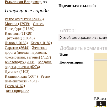
Рыковкин Владимир
225
Поделиться ссылкой:
Популярные города
Ретро открытки (24086)
Москва (12939)
Санкт-
Петербург (11780)
Автор:
Картины (11728)
У этой фотографии нет комм
Трускавец (10343)
Львов (10183)
Киев (10182)
Добавить коммент
Саратов (8644)
Железная
дорога (поезда, паровозы,
Имя:
локомотивы, вагоны) (7127)
Кисловодск (7008)
Медали,
Комментарий:
ордена, значки (6274)
Луганск (5103)
Калининград (5074)
Ретро
знаменитости (4542)
Гусев (4162)
все города >>
BB-код