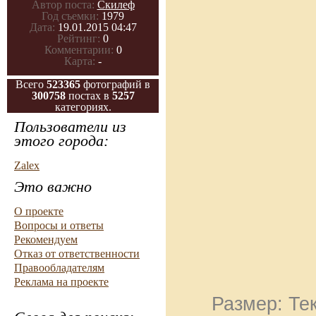
Автор поста:
Скилеф
Год съемки:
1979
Дата:
19.01.2015 04:47
Рейтинг:
0
Комментарии:
0
Карта:
-
Всего
523365
фотографий в
300758
постах в
5257
категориях.
Пользователи из
этого города:
Zalex
Это важно
О проекте
Вопросы и ответы
Рекомендуем
Отказ от ответственности
Правообладателям
Реклама на проекте
Размер: Тек