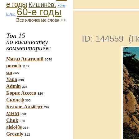
е годы
Кишинёв.
70-е
60-е годы
годы.
Все ключевые слова >>
Топ 15
ID: 144559 (
по количеству
комментариев:
Магаз Анатолий
2040
poroch
1132
sm
865
Yana
398
Admin
334
Борис Ассеев
320
Скилеф
305
Белков Альберт
299
МНМ
298
Chuk
220
alek48s
216
Grozniy
212