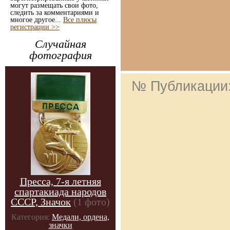
могут размещать свои фото,
следить за комментариями и
многое другое...
Все плюсы
регистрации >>
Случайная
фотография
№ Публикации
Пресса, 7-я летняя
спартакиада народов
СССР, Значок
(1 фото)
Категория:
Медали, ордена,
значки