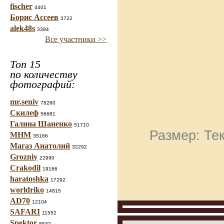
fischer
4401
Борис Ассеев
3722
alek48s
3394
Все участники >>
Топ 15
по количеству
фотографий:
mr.seniv
78260
Скилеф
56681
Галина Шаненко
51710
Размер: Тек
МНМ
35166
Магаз Анатолий
32292
Grozniy
22990
Crakodil
19166
haratoshka
17292
worldriko
14815
AD70
12104
SAFARI
11552
Spektor
8532