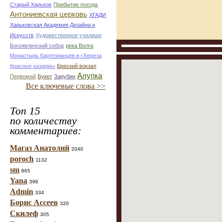
Старый Харьков
Прибытие поезда
Антониевская церковь
ХГАДИ
Харьковская Академия Дизайна и
Искусств
Художественное училище
Богоявленский собор
река Волга
Монастырь Картезианцев в г.Береза
Красные казармы
Бреский вокзал
Алупка
Первомай
Букет
Зарубин
Все ключевые слова >>
Топ 15
по количеству
комментариев:
Магаз Анатолий
2040
poroch
1132
sm
865
Yana
398
Admin
334
Борис Ассеев
320
Скилеф
305