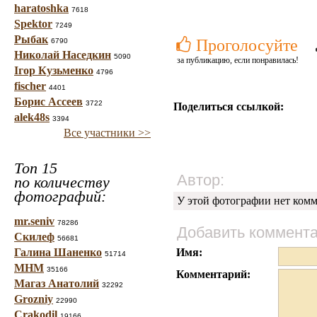
haratoshka
7618
Spektor
7249
Рыбак
Проголосуйте
6790
Николай Наседкин
5090
за публикацию, если понравилась!
Ігор Кузьменко
4796
fischer
4401
Борис Ассеев
3722
Поделиться ссылкой:
alek48s
3394
Все участники >>
Топ 15
Автор:
по количеству
фотографий:
У этой фотографии нет комм
mr.seniv
78286
Добавить коммент
Скилеф
56681
Галина Шаненко
Имя:
51714
МНМ
35166
Комментарий:
Магаз Анатолий
32292
Grozniy
22990
Crakodil
19166