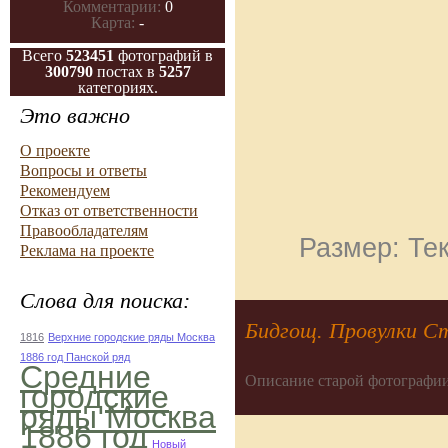
Комментарии:
0
Карта:
-
Всего
523451
фотографий в
300790
постах в
5257
категориях.
Это важно
О проекте
Вопросы и ответы
Рекомендуем
Отказ от ответственности
Правообладателям
Размер: Тек
Реклама на проекте
Слова для поиска:
Бидгощ. Провулки С
1816
Верхние городские ряды Москва
1886 год Панской ряд
Средние
Описание старой фотографии
городские
ряды Москва
1886 год
Новый