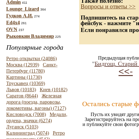
Также полезно:
Admin
411
Вопросы и ответы >>
Lounge_Lizard
364
Гудков А.И.
Подпишитесь на стар
274
Ed4x4
фейсбук - нажмите "
261
OVN
Если понравился про
237
Рыковкин Владимир
225
Популярные города
Предыдущая публи
Ретро открытки (24086)
"
Бидгощ. Старий
Москва (12939)
Санкт-
<<-
Петербург (11780)
Картины (11730)
Трускавец (10369)
Львов (10183)
Киев (10182)
Саратов (8644)
Железная
дорога (поезда, паровозы,
Остались старые ф
локомотивы, вагоны) (7127)
Кисловодск (7008)
Медали,
Пусть их увидят други
Зарегистрируйтесь на пр
ордена, значки (6274)
и публикуйте свои фотог
Луганск (5103)
Калининград (5074)
Ретро