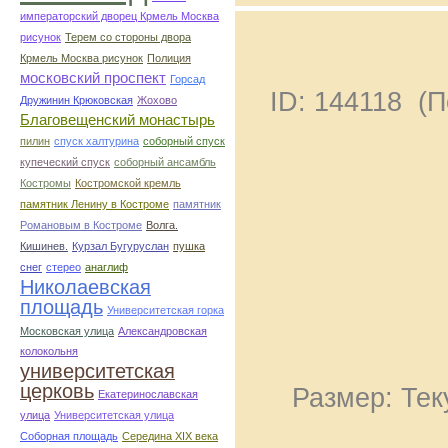
императорский дворец Крмель Москва
рисунок
Терем со стороны двора
Крмель Москва рисунок
Полиция
московский проспект
Горсад
ID: 144118 (
Дружинин Крюковская
Жохово
Благовещенский монастырь
пилин
спуск халтурина
соборный спуск
купеческий спуск
соборный ансамбль
Костромы
Костромской кремль
памятник Ленину в Костроме
памятник
Романовым в Костроме
Волга.
Кишинев.
Курзал Бугуруслан
пушка
снег
стерео
анаглиф
Николаевская
площадь
Университетская горка
Московская улица
Александровская
колокольня
университетская
церковь
Размер: Тек
Екатеринославская
улица
Университетская улица
Соборная площадь
Середина XIX века