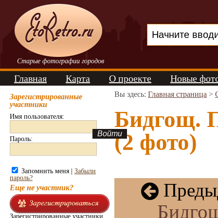
Старые фотографии городов
Главная
Карта
О проекте
Новые фот
Вы здесь:
Главная страница
>
Зарегистрированные
участники
Бидгощ. 
Имя пользователя:
(2 фото)
Пароль:
Запомнить меня |
Забыли
пароль?
Предыд
Еще не участник?
Бидгощ
Зарегистрированные участники