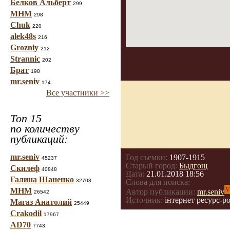
Белков Альберт
299
МНМ
298
Chuk
220
alek48s
216
Grozniy
212
Strannic
202
Брат
198
mr.seniv
174
Все участники >>
Топ 15
по количеству
публикаций:
mr.seniv
Год съемки:
1907-1915
45237
Старый город:
Быдгощ
Скилеф
40848
Дата:
21.01.2018 18:56
Галина Шаненко
32703
Слова для поиска:
V
МНМ
Автор публикации:
mr.seniv
26542
Источник:
інтернет ресурс-pol
Магаз Анатолий
25449
Crakodil
17967
AD70
7743