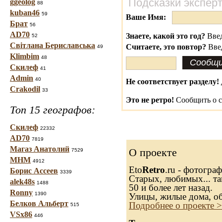
Подсказки экспер
ggeolog
88
kuban46
59
Ваше Имя:
Брат
56
AD70
Знаете, какой это год?
Введ
52
Світлана Бериславська
Считаете, это повтор?
Вве
49
Klimbim
48
Скилеф
41
Admin
40
Не соответствует разделу!
Crakodil
33
Это не ретро!
Сообщить о с
Топ 15 географов:
Скилеф
22332
AD70
7819
Магаз Анатолий
О проекте
7529
МНМ
4912
Eto
Retro
.ru - фотогра
Борис Ассеев
3339
Старых, любимых... та
alek48s
1488
50 и более лет назад.
Ronny
1390
Улицы, жилые дома, о
Белков Альберт
Подробнее о проекте 
515
VSx86
446