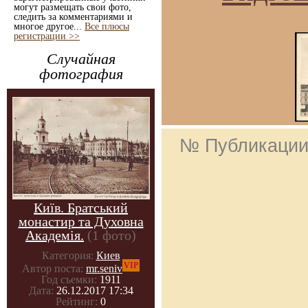
могут размещать свои фото,
следить за комментариями и
многое другое...
Все плюсы
регистрации >>
Случайная
фотография
№ Публикаци
Київ. Братський
монастир та Духовна
Академія.
(1 фото)
Категория:
Киев
VIP
Автор поста:
mr.seniv
Год съемки:
1911
Дата:
26.12.2017 17:34
Рейтинг:
0