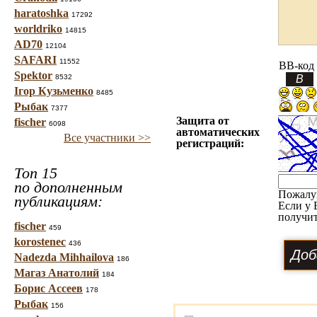
haratoshka
17292
worldriko
14815
AD70
12104
SAFARI
11552
BB-код
Spektor
8532
Ігор Кузьменко
8485
Рыбак
7377
Защита от
fischer
6098
автоматических
Все участники >>
регистраций:
Топ 15
по дополненным
Пожалу
публикациям:
Если у 
получит
fischer
459
korostenec
436
Nadezda Mihhailova
186
Магаз Анатолий
184
Борис Ассеев
178
Рыбак
156