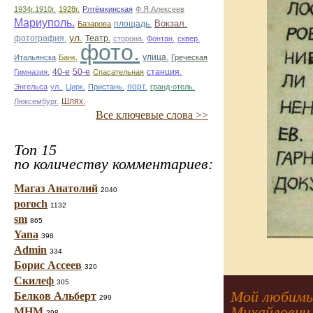
1934г.1910г.
1928г.
Рлтёмкинская
Ф.Я.Алексеев
Мариуполь.
площадь.
Вокзал.
Базарова
ул.
фотография.
Театр.
сторона.
Фонтан.
сквер.
фото.
улица.
Итальянска
Банк.
Греческая
50-е
Гимназия.
40-е
Спасательная
станция.
Энгельса
ул..
Цирк.
Пристань.
порт.
гранд-отель.
Люксембург.
Шлях.
Все ключевые слова >>
Топ 15
по количеству комментариев:
Магаз Анатолий
2040
poroch
1132
sm
865
Yana
398
Admin
334
Борис Ассеев
320
Скилеф
305
Мой любимый
Белков Альберт
299
Михайлович
МНМ
298