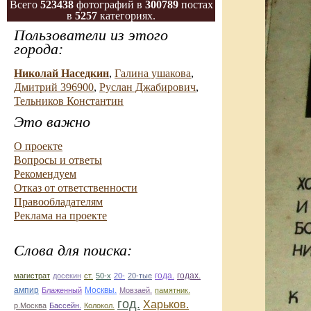
Всего
523438
фотографий в
300789
постах
в
5257
категориях.
Пользователи из этого
города:
Николай Наседкин
,
Галина ушакова
,
Дмитрий 396900
,
Руслан Джабирович
,
Тельников Константин
Это важно
О проекте
Вопросы и ответы
Рекомендуем
Отказ от ответственности
Правообладателям
Реклама на проекте
Слова для поиска:
магистрат
досекин
ст.
50-х
20-
20-тые
года.
годах.
ампир
Блаженный
Москвы.
Мовзаей.
памятник.
год.
Харьков.
р.Москва
Бассейн.
Колокол.