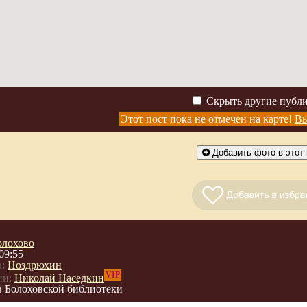
Скрыть другие публ
Этот пост пока не отмечен на карте!
Вы
Добавить фото в этот 
олохово
09:55
:
Ноздрюхин
VIP
ии:
Николай Наседкин
 Болоховской библиотеки