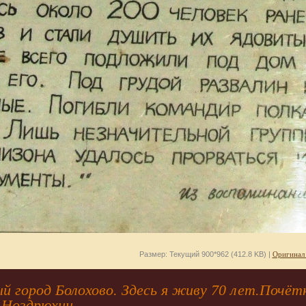
Размер: Текущий 900*962 (412.8 KB) |
Оригинал
 город Болохово. Здесь я живу 70 лет.Почёт
 Ноздрюхин.