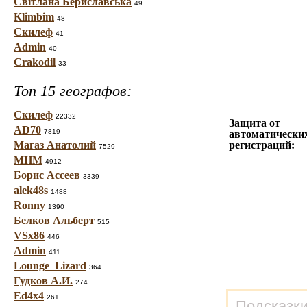
Світлана Бериславська
49
Klimbim
48
Скилеф
41
Admin
40
Crakodil
33
Топ 15 географов:
Скилеф
22332
Защита от
AD70
7819
автоматически
Магаз Анатолий
регистраций:
7529
МНМ
4912
Борис Ассеев
3339
alek48s
1488
Ronny
1390
Белков Альберт
515
VSx86
446
Admin
411
Lounge_Lizard
364
Гудков А.И.
274
Ed4x4
261
Подсказки