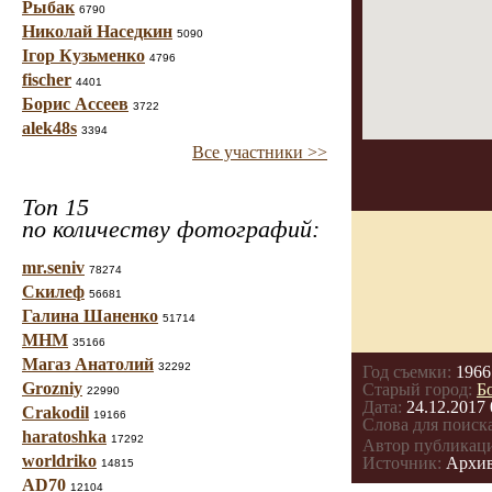
Рыбак
6790
Николай Наседкин
5090
Ігор Кузьменко
4796
fischer
4401
Борис Ассеев
3722
alek48s
3394
Все участники >>
Топ 15
по количеству фотографий:
mr.seniv
78274
Скилеф
56681
Галина Шаненко
51714
МНМ
35166
Магаз Анатолий
32292
Год съемки:
1966
Grozniy
Старый город:
Б
22990
Дата:
24.12.2017 
Crakodil
19166
Слова для поиска
haratoshka
17292
Автор публикац
worldriko
Источник:
Архив
14815
AD70
12104