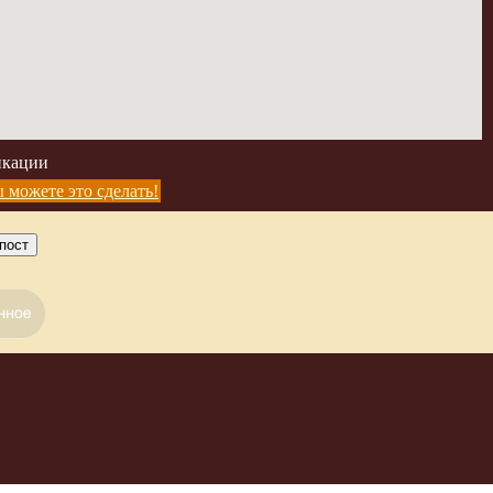
икации
 можете это сделать!
пост