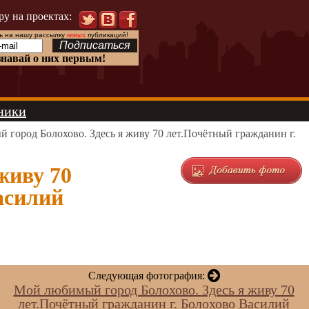
ру на проектах:
 на нашу рассылку
новых
публикаций!
знавай о них первым!
ники
город Болохово. Здесь я живу 70 лет.Почётный гражданин г.
живу 70
асилий
Следующая фотография:
Мой любимый город Болохово. Здесь я живу 70
лет.Почётный гражданин г. Болохово Василий