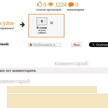
0
1224
0
голосов
просмотров
комментариев
0
=
суйте
В сумме
онравилась!
по всем
«лайкам»
лкой:
Комментарий:
фии нет комментариев.
комментарий