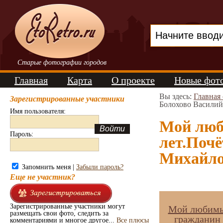
Старые фотографии городов
Главная
Карта
О проекте
Новые фот
Вы здесь:
Главная
Зарегистрированные участники
Болохово Васили
Имя пользователя:
Мой люби
Пароль:
лет.Почё
Михайло
Запомнить меня |
Забыли пароль?
Еще не участник?
Зарегистрированные участники могут
Мой любимый
размещать свои фото, следить за
гражданин 
комментариями и многое другое...
Все плюсы