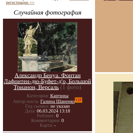
регистрации >>
Случайная фотография
Александр Бенуа. Фонтан
Лафонтен-дю-Буфет-д'о, Большой
Трианон, Версаль
(1 фото)
Категория:
Картины
VIP
Автор поста:
Галина Шаненко
Год съемки:
не указан
Дата:
06.03.2024 13:18
Рейтинг:
0
Комментарии:
0
Карта:
-