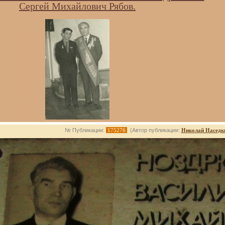
Сергей Михайлович Рябов.
№ Публикации:
175276
(Автор публикации:
Николай Наседк