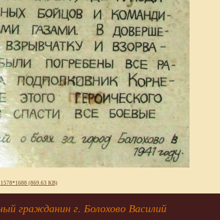
 1578*1688 (869.63 KB)
ный гражданин г. Болохово Василий