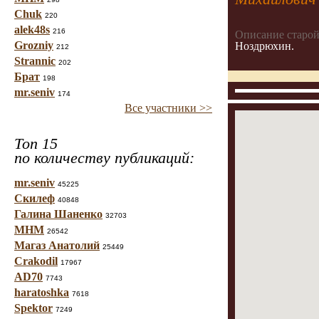
Chuk
220
alek48s
216
Описание старой
Grozniy
Ноздрюхин.
212
Strannic
202
Брат
198
mr.seniv
174
Все участники >>
Топ 15
по количеству публикаций:
mr.seniv
45225
Скилеф
40848
Галина Шаненко
32703
МНМ
26542
Магаз Анатолий
25449
Crakodil
17967
AD70
7743
haratoshka
7618
Spektor
7249