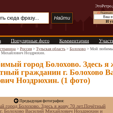
ЭтоРетро.
(!)
Подпишись
И у
о
Популярные фото
Комментарии
Участ
 страница
>
Россия
>
Тульская область
>
Болохово
> Мой любимый 
й Михайлович Ноздрюхин.
мый город Болохово. Здесь я 
тный гражданин г. Болохово В
вич Ноздрюхин. (1 фото)
Предыдущая фотография:
 город Болохово. Здесь я живу 70 лет.Почётный
г. Болохово Василий Михайлович Ноздрюхин и