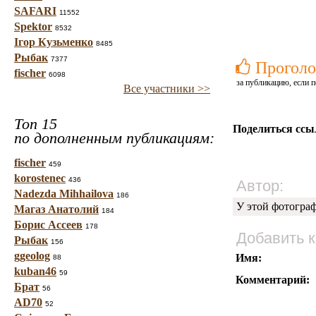
SAFARI
11552
Spektor
8532
Ігор Кузьменко
8485
Рыбак
7377
Проголо
fischer
6098
за публикацию, если п
Все участники >>
Топ 15
Поделиться ссы
по дополненным публикациям:
fischer
459
korostenec
436
Автор:
Nadezda Mihhailova
186
У этой фотогра
Магаз Анатолий
184
Борис Ассеев
178
Добавить 
Рыбак
156
ggeolog
Имя:
88
kuban46
59
Комментарий:
Брат
56
AD70
52