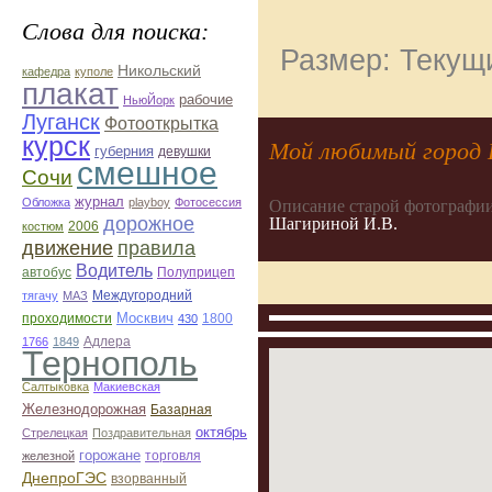
Слова для поиска:
Размер: Текущи
Никольский
кафедра
куполе
плакат
рабочие
НьюЙорк
Луганск
Фотооткрытка
курск
Мой любимый город Б
губерния
девушки
смешное
Сочи
журнал
Обложка
playboy
Фотосессия
Описание старой фотографии
дорожное
Шагириной И.В.
2006
костюм
движение
правила
Водитель
автобус
Полуприцеп
Междугородний
тягачу
МАЗ
Москвич
проходимости
1800
430
Адлера
1766
1849
Тернополь
Салтыковка
Макиевская
Железнодорожная
Базарная
октябрь
Стрелецкая
Поздравительная
горожане
торговля
железной
ДнепроГЭС
взорванный