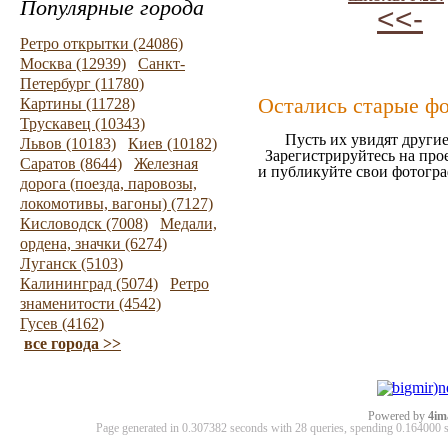
Популярные города
<<-
Ретро открытки (24086)
Москва (12939)
Санкт-
Петербург (11780)
Остались старые ф
Картины (11728)
Трускавец (10343)
Пусть их увидят другие
Львов (10183)
Киев (10182)
Зарегистрируйтесь на про
Саратов (8644)
Железная
и публикуйте свои фотогр
дорога (поезда, паровозы,
локомотивы, вагоны) (7127)
Кисловодск (7008)
Медали,
ордена, значки (6274)
Луганск (5103)
Калининград (5074)
Ретро
знаменитости (4542)
Гусев (4162)
все города >>
Powered by
4im
Page generated in 0.307382 seconds with 28 queries, spending 0.16400