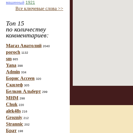
1921
машинный
Все ключевые слова >>
Топ 15
по количеству
комментариев:
Магаз Анатолий
2040
poroch
1132
sm
865
Yana
398
Admin
334
Борис Ассеев
320
Скилеф
305
Белков Альберт
299
МНМ
298
Chuk
220
alek48s
216
Grozniy
212
Strannic
202
Брат
198