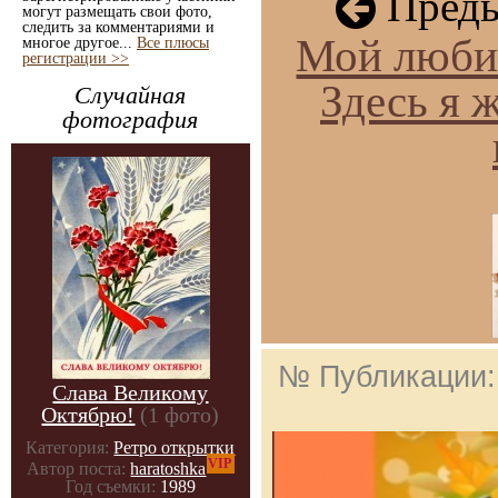
Преды
могут размещать свои фото,
следить за комментариями и
Мой люби
многое другое...
Все плюсы
регистрации >>
Здесь я 
Случайная
фотография
№ Публикации
Слава Великому
Октябрю!
(1 фото)
Категория:
Ретро открытки
VIP
Автор поста:
haratoshka
Год съемки:
1989