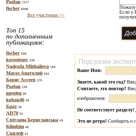
Рыбак
7377
Пожалу
fischer
6098
Если у 
Все участники >>
получит
Топ 15
по дополненным
публикациям:
fischer
459
korostenec
Подсказки экспер
436
Nadezda Mihhailova
186
Ваше Имя:
Магаз Анатолий
184
Борис Ассеев
178
Знаете, какой это год?
Введ
Рыбак
156
Считаете, это повтор?
Вве
ggeolog
88
изображения:
kuban46
59
Брат
56
Не соответствует разделу!
AD70
52
Світлана Бериславська
Это не ретро!
Сообщить о с
49
Klimbim
48
Скилеф
41