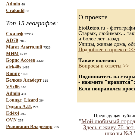
Admin
40
Crakodil
33
О проекте
Топ 15 географов:
Eto
Retro
.ru - фотограф
Старых, любимых... так
Скилеф
22332
и более лет назад.
AD70
7819
Улицы, жилые дома, об
Магаз Анатолий
7529
Подробнее о проекте >>
МНМ
4912
Также полезно:
Борис Ассеев
3339
Вопросы и ответы >>
alek48s
1488
Ronny
1390
Подпишитесь на старые
Белков Альберт
515
- нажмите "нравится"
VSx86
446
Если понравился проек
Admin
411
Lounge_Lizard
364
Гудков А.И.
274
Ed4x4
261
Предыдущая публи
OVN
"
Мой любимый город
237
Рыковкин Владимир
Здесь я живу 70 лет
225
школы №3.