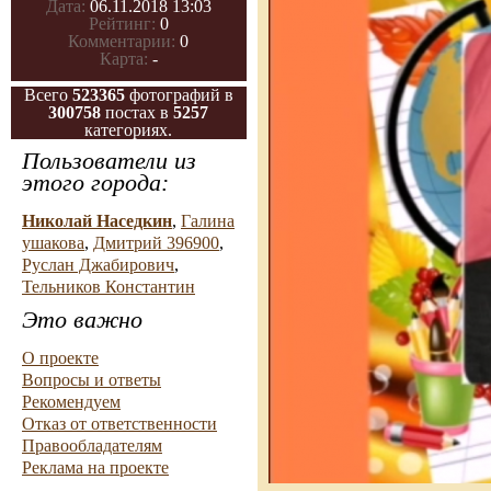
Дата:
06.11.2018 13:03
Рейтинг:
0
Комментарии:
0
Карта:
-
Всего
523365
фотографий в
300758
постах в
5257
категориях.
Пользователи из
этого города:
Николай Наседкин
,
Галина
ушакова
,
Дмитрий 396900
,
Руслан Джабирович
,
Тельников Константин
Это важно
О проекте
Вопросы и ответы
Рекомендуем
Отказ от ответственности
Правообладателям
Реклама на проекте