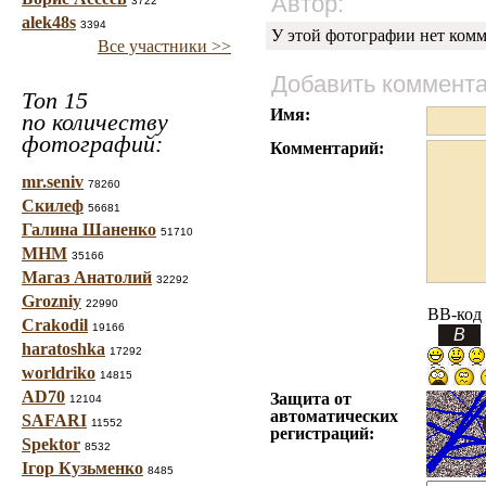
Автор:
3722
alek48s
3394
У этой фотографии нет комм
Все участники >>
Добавить коммент
Топ 15
Имя:
по количеству
фотографий:
Комментарий:
mr.seniv
78260
Скилеф
56681
Галина Шаненко
51710
МНМ
35166
Магаз Анатолий
32292
Grozniy
22990
BB-код
Crakodil
19166
haratoshka
17292
worldriko
14815
AD70
Защита от
12104
автоматических
SAFARI
11552
регистраций:
Spektor
8532
Ігор Кузьменко
8485