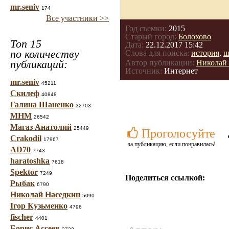
mr.seniv
174
Все участники >>
Год съемки:
2015
Старый город:
Болохово
Топ 15
Дата:
22.12.2017 15:42
по количеству
Слова для поиска:
история
,
ш
публикаций:
Автор публикации:
Николай
Источник:
Интернет
mr.seniv
45211
Скилеф
40848
Галина Шаненко
32703
МНМ
26542
Магаз Анатолий
25449
Проголосуйте
Crakodil
17967
за публикацию, если понравилась!
AD70
7743
haratoshka
7618
Spektor
7249
Поделиться ссылкой:
Рыбак
6790
Николай Наседкин
5090
Ігор Кузьменко
4796
fischer
4401
Борис Ассеев