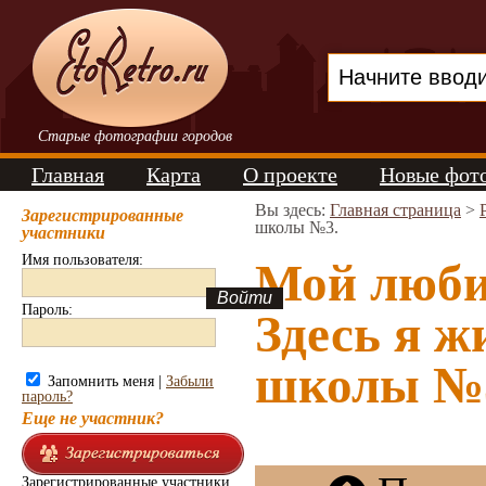
Старые фотографии городов
Главная
Карта
О проекте
Новые фот
Вы здесь:
Главная страница
>
Зарегистрированные
школы №3.
участники
Имя пользователя:
Мой люби
Пароль:
Здесь я ж
школы №3
Запомнить меня |
Забыли
пароль?
Еще не участник?
Зарегистрированные участники