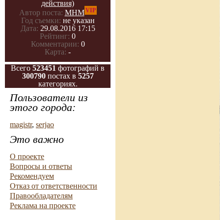
действия)
VIP
Автор поста:
МНМ
Год съемки:
не указан
Дата:
29.08.2016 17:15
Рейтинг:
0
Комментарии:
0
Карта:
-
Всего
523451
фотографий в
300790
постах в
5257
категориях.
Пользователи из
этого города:
magistr
,
serjao
Это важно
О проекте
Вопросы и ответы
Рекомендуем
Отказ от ответственности
Правообладателям
Реклама на проекте