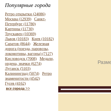
Популярные города
Ретро открытки (24086)
Москва (12939)
Санкт-
Петербург (11780)
Картины (11730)
Трускавец (10369)
Львов (10183)
Киев (10182)
Саратов (8644)
Железная
дорога (поезда, паровозы,
локомотивы, вагоны) (7127)
Кисловодск (7008)
Медали,
Разме
ордена, значки (6274)
Луганск (5103)
Калининград (5074)
Ретро
знаменитости (4542)
Гусев (4162)
все города >>