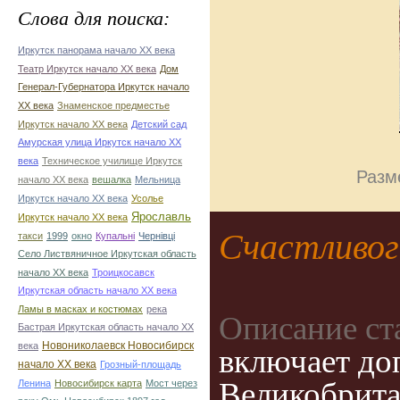
Слова для поиска:
Иркутск панорама начало ХХ века
Театр Иркутск начало ХХ века
Дом
Генерал-Губернатора Иркутск начало
ХХ века
Знаменское предместье
Иркутск начало ХХ века
Детский сад
Амурская улица Иркутск начало ХХ
века
Техническое училище Иркутск
Разм
начало ХХ века
вешалка
Мельница
Иркутск начало ХХ века
Усолье
Ярославль
Иркутск начало ХХ века
Счастливо
такси
1999
окно
Купальні
Чернівці
Село Листвяничное Иркутская область
начало ХХ века
Троицкосавск
Иркутская область начало ХХ века
Ламы в масках и костюмах
река
Описание ст
Бастрая Иркутская область начало ХХ
Новониколаевск Новосибирск
века
включает до
начало ХХ века
Грозный-площадь
Великобрита
Ленина
Новосибирск карта
Мост через