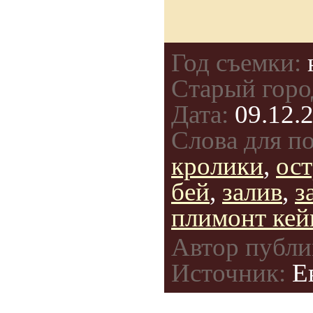
Год съемки:
Старый горо
Дата:
09.12.2
Слова для по
кролики
,
ос
бей
,
залив
,
з
плимонт кей
Автор публи
Источник:
Ев