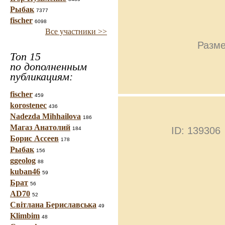
Рыбак
7377
fischer
6098
Все участники >>
Разме
Топ 15
по дополненным
публикациям:
fischer
459
korostenec
436
Nadezda Mihhailova
186
Магаз Анатолий
ID: 13930
184
Борис Ассеев
178
Рыбак
156
ggeolog
88
kuban46
59
Брат
56
AD70
52
Світлана Бериславська
49
Klimbim
48