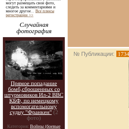
могут размещать свои фото,
следить за комментариями и
многое другое...
Все плюсы
регистрации >>
Случайная
фотография
№ Публикации:
173
Прямое попадание
бомб,сброшенных со
штурмовиков Ил-2 ВВС
КБФ, по немецкому
вспомогательному
судну "Франкен"
(2
фото)
Категория:
Войны (боевые