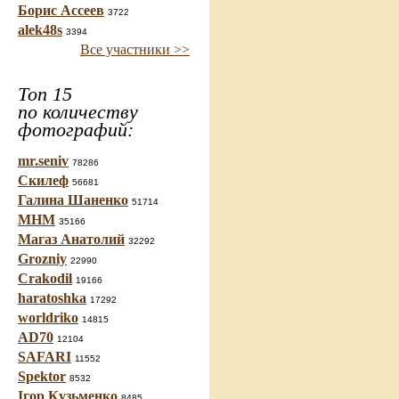
Борис Ассеев
3722
alek48s
3394
Все участники >>
Топ 15
по количеству
фотографий:
mr.seniv
78286
Скилеф
56681
Галина Шаненко
51714
МНМ
35166
Магаз Анатолий
32292
Grozniy
22990
Crakodil
19166
haratoshka
17292
worldriko
14815
AD70
12104
SAFARI
11552
Spektor
8532
Ігор Кузьменко
8485