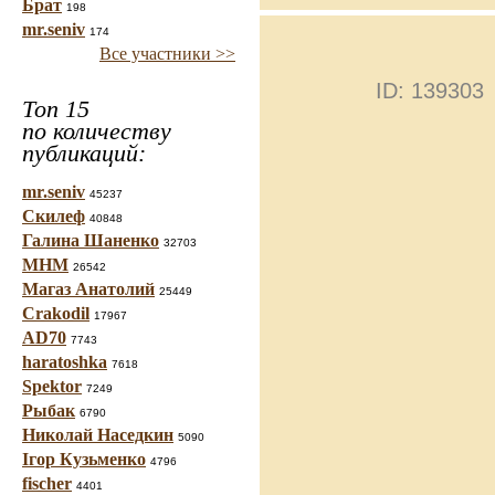
Брат
198
mr.seniv
174
Все участники >>
ID: 139303
Топ 15
по количеству
публикаций:
mr.seniv
45237
Скилеф
40848
Галина Шаненко
32703
МНМ
26542
Магаз Анатолий
25449
Crakodil
17967
AD70
7743
haratoshka
7618
Spektor
7249
Рыбак
6790
Николай Наседкин
5090
Ігор Кузьменко
4796
fischer
4401