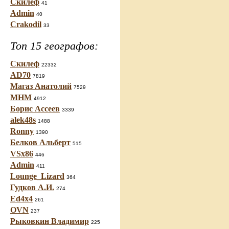
Скилеф
41
Admin
40
Crakodil
33
Топ 15 географов:
Скилеф
22332
AD70
7819
Магаз Анатолий
7529
МНМ
4912
Борис Ассеев
3339
alek48s
1488
Ronny
1390
Белков Альберт
515
VSx86
446
Admin
411
Lounge_Lizard
364
Гудков А.И.
274
Ed4x4
261
OVN
237
Рыковкин Владимир
225