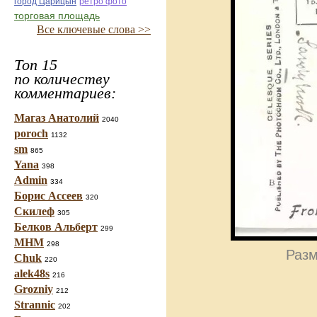
город Царицын
ретро фото
торговая площадь
Все ключевые слова >>
Топ 15
по количеству
комментариев:
Магаз Анатолий
2040
poroch
1132
sm
865
Yana
398
Admin
334
Борис Ассеев
320
Скилеф
305
Белков Альберт
299
МНМ
298
Разм
Chuk
220
alek48s
216
Grozniy
212
Strannic
202