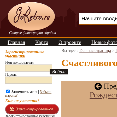
Старые фотографии городов
Главная
Карта
О проекте
Новые фот
Вы здесь:
Главная страница
>
Зарегистрированные
участники
Счастливого
Имя пользователя:
Пароль:
Пре
Запомнить меня |
Забыли
Рождест
пароль?
Еще не участник?
Зарегистрированные участники