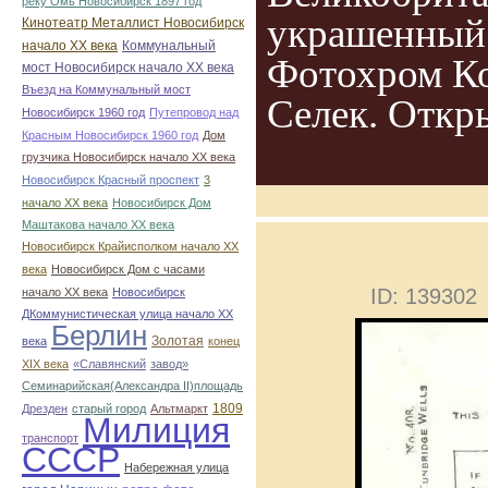
реку Омь Новосибирск 1897 год
украшенный 
Кинотеатр Металлист Новосибирск
начало ХХ века
Коммунальный
Фотохром Ко
мост Новосибирск начало ХХ века
Въезд на Коммунальный мост
Селек. Откр
Новосибирск 1960 год
Путепровод над
Красным Новосибирск 1960 год
Дом
грузчика Новосибирск начало ХХ века
Новосибирск Красный проспект
3
начало ХХ века
Новосибирск Дом
Маштакова начало ХХ века
Новосибирск Крайисполком начало ХХ
века
Новосибирск Дом с часами
ID: 139302
начало ХХ века
Новосибирск
ДКоммунистическая улица начало ХХ
Берлин
Золотая
века
конец
ХІХ века
«Славянский
завод»
Семинарийская(Александра II)площадь
1809
Дрезден
старый город
Альтмаркт
Милиция
транспорт
СССР
Набережная улица