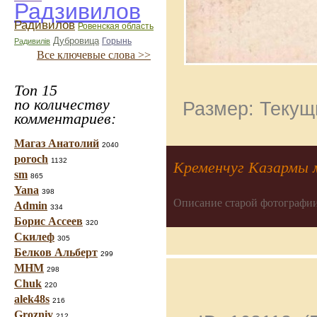
Радзивилов
Радивилов
Ровенская область
Дубровица
Горынь
Радивилiв
Все ключевые слова >>
Топ 15
по количеству
Размер: Текущи
комментариев:
Магаз Анатолий
2040
poroch
1132
Кременчуг Казармы 
sm
865
Yana
398
Описание старой фотографии
Admin
334
Борис Ассеев
320
Скилеф
305
Белков Альберт
299
МНМ
298
Chuk
220
alek48s
216
Grozniy
212