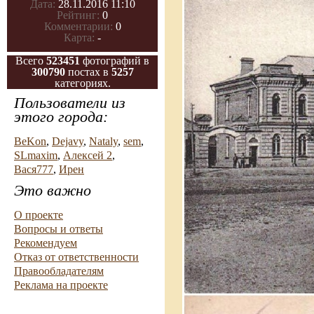
Дата:
28.11.2016 11:10
Рейтинг:
0
Комментарии:
0
Карта:
-
Всего
523451
фотографий в
300790
постах в
5257
категориях.
Пользователи из
этого города:
BeKon
,
Dejavy
,
Nataly
,
sem
,
SLmaxim
,
Алексей 2
,
Вася777
,
Ирен
Это важно
О проекте
Вопросы и ответы
Рекомендуем
Отказ от ответственности
Правообладателям
Реклама на проекте