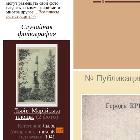
могут размещать свои фото,
следить за комментариями и
многое другое...
Все плюсы
регистрации >>
Случайная
фотография
№ Публикаци
Львів. Марійська
площа.
(2 фото)
Категория:
Львов
VIP
Автор поста:
mr.seniv
Год съемки:
1941