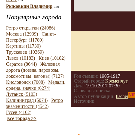
237
Рыковкин Владимир
225
Популярные города
Ретро открытки (24086)
Москва (12939)
Санкт-
Петербург (11780)
Картины (11730)
Трускавец (10369)
Львов (10183)
Киев (10182)
Саратов (8644)
Железная
дорога (поезда, паровозы,
локомотивы, вагоны) (7127)
Год съемки:
1905-1917
Старый город:
Кременчуг
Кисловодск (7008)
Медали,
Дата:
19.10.2017 07:30
ордена, значки (6274)
Слова для поиска:
Луганск (5103)
VI
Автор публикации:
fischer
Калининград (5074)
Ретро
Источник:
знаменитости (4542)
Гусев (4162)
все города >>