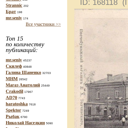
ID: 168118 
Strannic
202
Брат
198
mr.seniv
174
Все участники >>
Топ 15
по количеству
публикаций:
mr.seniv
45237
Скилеф
40848
Галина Шаненко
32703
МНМ
26542
Магаз Анатолий
25449
Crakodil
17967
AD70
7743
haratoshka
7618
Spektor
7249
Рыбак
6790
Николай Наседкин
5090