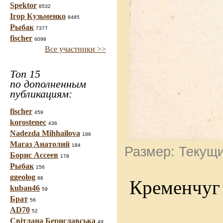
Spektor
8532
Ігор Кузьменко
8485
Рыбак
7377
fischer
6098
Все участники >>
Топ 15
по дополненным
публикациям:
fischer
459
korostenec
436
Nadezda Mihhailova
186
Магаз Анатолий
184
Размер: Текущи
Борис Ассеев
178
Рыбак
156
ggeolog
88
Кременчуг 
kuban46
59
Брат
56
AD70
52
Світлана Бериславська
49