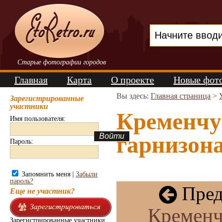
Старые фотографии городов
Главная
Карта
О проекте
Новые фот
Вы здесь:
Главная страница
>
Зарегистрированные
участники
Кременчу
Имя пользователя:
гарнизона
Пароль:
Запомнить меня |
Забыли
пароль?
Пред
Еще не участник?
Кременч
Зарегистрированные участники