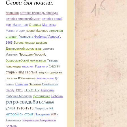
Слова для поиска:
Лёвшино
витебск площадь свободы
витебск кировский мост
витебск синий
дом
Магнитная
Станица
Магнитка
Магнитогорск
озеро Марупес
лодочная
станция
Главпочта
Фабрика "Аврора".
1965
Богоявленская церковь
Дмитровский монастырь
церковь
Успенья
Прокудин-Горский.
Борисоглебский монастырь
Тверца.
Сергач
Краснодар
парк им. Горького
старый вид сергача
вид из города на
поселок Юбилейный
йошкар-ола
ДК
ленин
Савария
Зеленко
Сомбатхей
olacity
1920.
ГПУ.ОГПУ
Аэросани
фабрика Меллера
фотоплёнка
Ребёнок
ретро-свадьба
Большая
улица
1910-1915
на
Лавриков
которой он стоит
Пожарный
980
г.
Акмолинск
Радзивилов Радивилов
Волынь