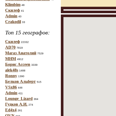
Klimbim
48
Скилеф
41
Admin
40
Crakodil
33
Топ 15 географов:
Скилеф
22332
AD70
7819
Магаз Анатолий
7529
МНМ
4912
Борис Ассеев
3339
alek48s
1488
Ronny
1390
Белков Альберт
515
VSx86
446
Admin
411
Lounge_Lizard
364
Гудков А.И.
274
Ed4x4
261
OVN