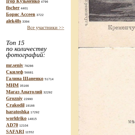
Ігор Кузьменко
4796
fischer
4401
Борис Ассеев
3722
alek48s
3394
Все участники >>
Топ 15
по количеству
фотографий:
mr.seniv
78286
Скилеф
56681
Галина Шаненко
51714
МНМ
35166
Магаз Анатолий
32292
Grozniy
22990
Crakodil
19166
haratoshka
17292
worldriko
14815
AD70
12104
SAFARI
11552