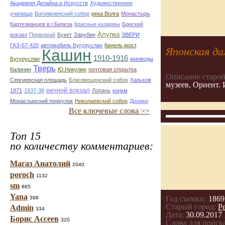
Академия Дизайна и Искусств
Художественное
училище
Богоявленский собор
река Волга
Монастырь
Картезианцев в г.Береза
Красные казармы
Бреский
Алупка
вокзал
Первомай
Букет
Зарубин
ЗВЕРИ
ГАЗ-67-420
автомобиль Бугуруслан
Кинель мост
Японская да
Кашин
1910-1916
Бугуруслан
минводы
Тверь
Калинин
Ю.Никулин
почтовая открытка
Описание старой
Сергиевская площадь
Благовещенский собор
Харьков
музеев, Ориент. 
речной вокзал
1871
1937-38
Лопань
конкм
Монастырский переулок
Николаевский собор
Дрожки
Все ключевые слова >>
Топ 15
по количеству комментариев:
Магаз Анатолий
2040
poroch
1132
sm
865
Yana
Год съемки:
1869
398
Старый город:
Р
Admin
334
Дата:
30.09.2017 
Борис Ассеев
320
Слова для поиска