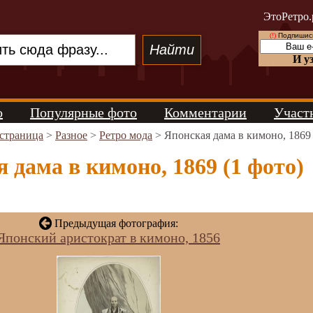
ЭтоРетро.
(!)
Подпишись
И у
о
Популярные фото
Комментарии
Участ
 страница
>
Разное
>
Ретро мода
> Японская дама в кимоно, 1869
 дама в кимоно, 1869 (1 фото)
Предыдущая фотография:
Японский аристократ в кимоно, 1856