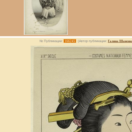
№ Публикации:
166245
(Автор публикации:
Галина Шаненк