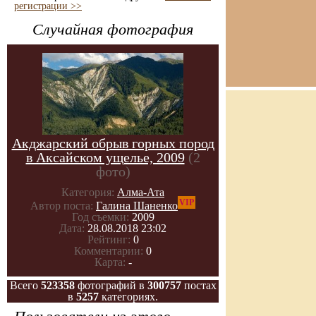
регистрации >>
Случайная фотография
Акджарский обрыв горных пород
в Аксайском ущелье, 2009
(2
фото)
Категория:
Алма-Ата
VIP
Автор поста:
Галина Шаненко
Год съемки:
2009
Дата:
28.08.2018 23:02
Рейтинг:
0
Комментарии:
0
Карта:
-
Всего
523358
фотографий в
300757
постах
в
5257
категориях.