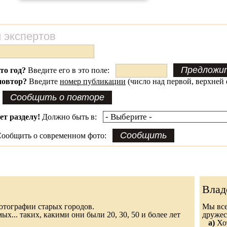
 экспертов
это год?
Введите его в это поле:
повтор?
Введите
номер публикации
(число над первой, верхней 
ет разделу!
Должно быть в:
ообщить о современном фото:
Влад
 фотографии старых городов.
Мы все
х... таких, какими они были 20, 30, 50 и более лет
дружес
а)
Хот