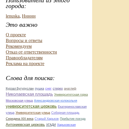
Пользователи из этого
города:
lenuska
,
Ннннн
Это важно
О проекте
Вопросы и ответы
Рекомендуем
Отказ от ответственности
Правообладателям
Реклама на проекте
Слова для поиска:
Курзал Бугуруслан
пушка
снег
стерео
анаглиф
Николаевская площадь
Университетская горка
Московская улица
Александровская колокольня
университетская церковь
Екатеринославская
улица
Университетская улица
Соборная площадь
Середина XIX века
Старый Харьков
Прибытие поезда
Антониевская церковь
ХГАДИ
Харьковская