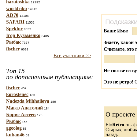
haratoshka
17292
worldriko
14815
AD70
12104
Подсказки
SAFARI
11552
Spektor
8532
Ваше Имя:
Ігор Кузьменко
8485
Рыбак
Знаете, какой 
7377
fischer
Считаете, это 
6098
Все участники >>
Топ 15
Не соответству
по дополненным публикациям:
Это не ретро!
С
fischer
459
korostenec
436
Nadezda Mihhailova
186
Магаз Анатолий
184
О проекте
Борис Ассеев
178
Рыбак
156
Eto
Retro
.ru -
ggeolog
88
Старых, любимы
назад.
kuban46
59