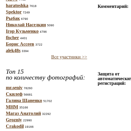
haratoshka
Комментарий:
7618
Spektor
7249
Рыбак
6790
Николай Наседкин
5090
Ігор Кузьменко
4796
fischer
4401
Борис Ассеев
3722
alek48s
3394
Все участники >>
Топ 15
Защита от
по количеству фотографий:
автоматически
регистраций:
mr.seniv
78260
Скилеф
56681
Галина Шаненко
51702
МНМ
35166
Магаз Анатолий
32292
Grozniy
22990
Crakodil
19166