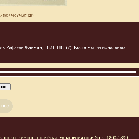
л 560*760 (74.67 KB)
к Рафаэль Жакмин, 1821-1881(?). Костюмы региональных
пост
,
японки
,
кимоно
,
причёски
,
украшения причёсок
,
1800-1899
,