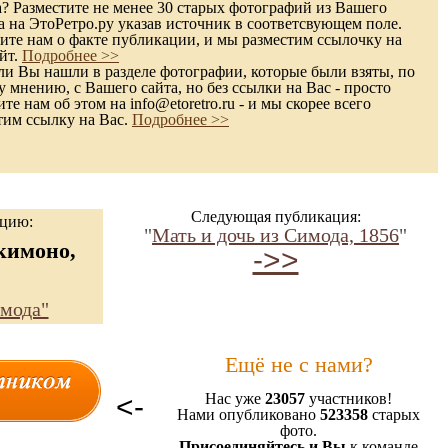
а? Разместите не менее 30 старых фотографий из Вашего
а на ЭтоРетро.ру указав источник в соответсвующем поле.
те нам о факте публикации, и мы разместим ссылочку на
йт.
Подробнее >>
и Вы нашли в разделе фотографии, которые были взяты, по
 мнению, с Вашего сайта, но без ссылки на Вас - просто
е нам об этом на info@etoretro.ru - и мы скорее всего
тим ссылку на Вас.
Подробнее >>
Следующая публикация:
ацию:
"
Мать и дочь из Симода, 1856
"
кимоно,
->>
 мода"
Ещё не с нами?
<-
Нас уже
23057
участников!
Нами опубликовано
523358
старых
фото.
Присоединяйтесь и Вы
к команде