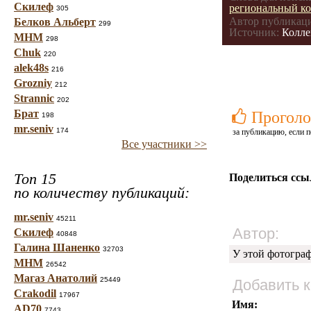
Скилеф
региональный к
305
Автор публикац
Белков Альберт
299
Источник:
Колле
МНМ
298
Chuk
220
alek48s
216
Grozniy
212
Strannic
202
Брат
Проголо
198
mr.seniv
174
за публикацию, если п
Все участники >>
Топ 15
Поделиться ссы
по количеству публикаций:
mr.seniv
45211
Автор:
Скилеф
40848
Галина Шаненко
32703
У этой фотогра
МНМ
26542
Магаз Анатолий
25449
Добавить 
Crakodil
17967
Имя:
AD70
7743