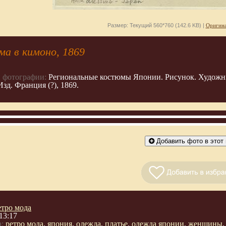
Размер: Текущий 560*760 (142.6 KB) |
Оригина
ма в кимоно, 1869
 фотографии:
Региональные костюмы Японии. Рисунок. Художни
Изд. Франция (?), 1869.
Добавить фото в этот 
етро мода
13:17
:
ретро мода
,
япония
,
одежда
,
платье
,
одежда японии
,
женщины