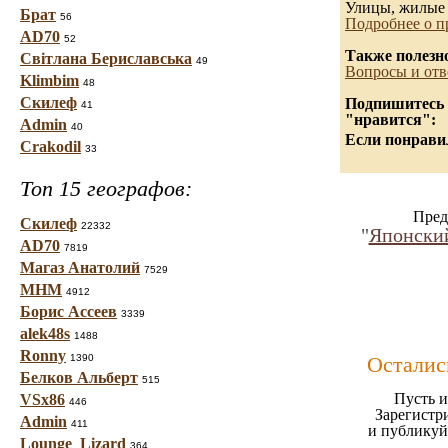
Улицы, жилые 
Брат
56
Подробнее о п
AD70
52
Также полезн
Світлана Бериславська
49
Вопросы и отв
Klimbim
48
Скилеф
Подпишитесь н
41
"нравится":
Admin
40
Если понравил
Crakodil
33
Топ 15 географов:
Пред
Скилеф
22332
"
Японский
AD70
7819
Магаз Анатолий
7529
МНМ
4912
Борис Ассеев
3339
alek48s
1488
Ronny
1390
Осталис
Белков Альберт
515
Пусть и
VSx86
446
Зарегистр
Admin
411
и публикуй
Lounge_Lizard
364