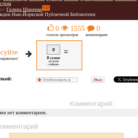
остюм
VIP
ии:
Галина Шаненко
кции Нью-Йоркской Публичной Библиотеки
0
1555
0
голосов
просмотров
комментариев
0
=
суйте
В сумме
онравилась!
по всем
«лайкам»
лкой:
Комментарий:
фии нет комментариев.
комментарий