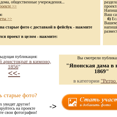
дома, общественные учереждения...
раздел
роекте >>
проект
Напиши
о:
Ваш са
еты >>
б)
Есл
Вашему
а старые фото с доставкой в фейсбук - нажмите
напишит
размес
ся проект в целом - нажмите:
ыдущая публикация:
Вы смотрели публик
 аристократ в кимоно,
"Японская дама в 
1856
"
1869"
<<-
в категории
"Ретро
ь старые фото?
х увидят другие!
->
ируйтесь на проекте
те свои фотографии!