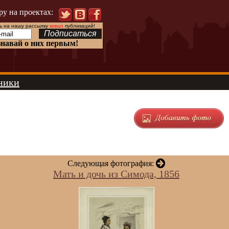
ру на проектах:
 на нашу рассылку
новых
публикаций!
знавай о них первым!
ники
Следующая фотография:
Мать и дочь из Симода, 1856