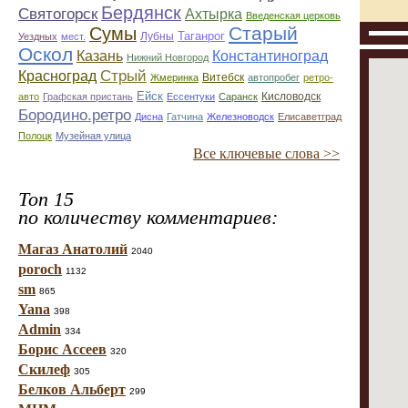
Бердянск
Святогорск
Ахтырка
Введенская церковь
Старый
Сумы
Таганрог
Лубны
Уездных
мест.
Оскол
Казань
Константиноград
Нижний Новгород
Стрый
Красноград
Витебск
Жмеринка
автопробег
ретро-
Ейск
Кисловодск
авто
Графская пристань
Ессентуки
Саранск
Бородино.ретро
Дисна
Гатчина
Железноводск
Елисаветград
Полоцк
Музейная улица
Все ключевые слова >>
Топ 15
по количеству комментариев:
Магаз Анатолий
2040
poroch
1132
sm
865
Yana
398
Admin
334
Борис Ассеев
320
Скилеф
305
Белков Альберт
299