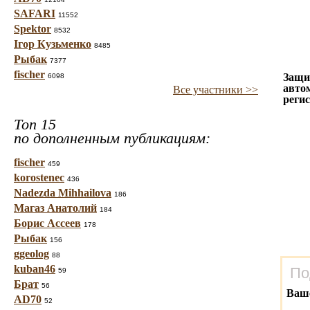
SAFARI
11552
Spektor
8532
Ігор Кузьменко
8485
Рыбак
7377
fischer
Защи
6098
авто
Все участники >>
реги
Топ 15
по дополненным публикациям:
fischer
459
korostenec
436
Nadezda Mihhailova
186
Магаз Анатолий
184
Борис Ассеев
178
Рыбак
156
ggeolog
88
kuban46
По
59
Брат
56
Ваш
AD70
52