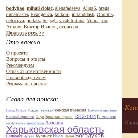
bodybao
,
mihail ciolac
,
alenafadeeva
,
AlinaS
,
braga
,
dimamaster
,
Evangelica
,
falikom
,
iurianddash
,
Onorina
,
petricova
,
portass
,
Se
,
sgh
,
vasiliifurtuna
,
Vohra
,
xiu
,
Аталия
,
Виктор Иванов
,
игорьсол
...
Показать всех >>
Это важно
О проекте
Вопросы и ответы
Рекомендуем
Отказ от ответственности
Правообладателям
Реклама на проекте
Слова для поиска:
Киш
женская гимназия
Гранд Опера
Рождественская
Траурное шествие
1912-1914
Раменское
Невский проспект
Оцуп
Троицкая церковь
Описа
Лозовая
ул.Чугунова
моностырь
Харьковская область
Богодухов
Купянск
Изюм
Волчанск
Чугуев
Валки