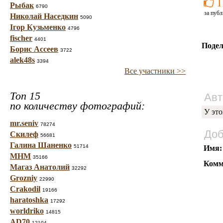
Рыбак
6790
за публ
Николай Наседкин
5090
Ігор Кузьменко
4796
fischer
4401
Подел
Борис Ассеев
3722
alek48s
3394
Все участники >>
Топ 15
Авт
по количеству фотографий:
У это
mr.seniv
78274
Доб
Скилеф
56681
Галина Шаненко
51714
Имя:
МНМ
35166
Комм
Магаз Анатолий
32292
Grozniy
22990
Crakodil
19166
haratoshka
17292
worldriko
14815
AD70
12104