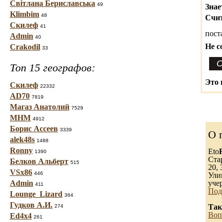
Світлана Бериславська
49
Знае
Klimbim
48
Счит
Скилеф
41
пост
Admin
40
Не с
Crakodil
33
Топ 15 географов:
Это 
Скилеф
22332
AD70
7819
Магаз Анатолий
7529
МНМ
4912
Борис Ассеев
3339
О 
alek48s
1488
Ronny
Eto
1390
Ста
Белков Альберт
515
20, 
VSx86
446
Ули
Admin
уче
411
Под
Lounge_Lizard
364
Гудков А.И.
Так
274
Воп
Ed4x4
261