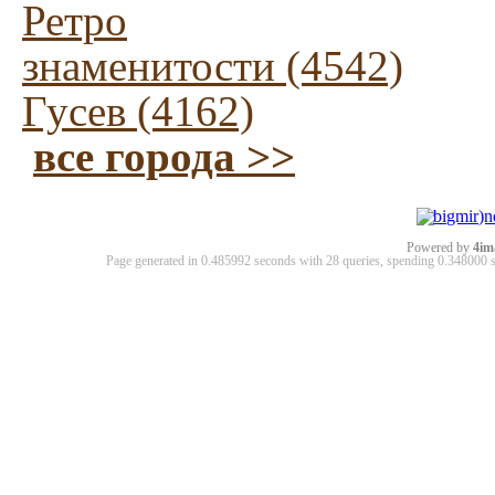
Ретро
знаменитости (4542)
Гусев (4162)
все города >>
Powered by
4im
Page generated in 0.485992 seconds with 28 queries, spending 0.34800