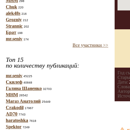
МНМ
298
Chuk
220
alek48s
216
Grozniy
212
Strannic
202
Брат
198
mr.seniv
174
Все участники >>
Топ 15
по количеству публикаций:
Год с
mr.seniv
45225
Стары
Скилеф
Дата:
40848
Слова
Галина Шаненко
32703
Автор
МНМ
Источ
26542
Магаз Анатолий
25449
Crakodil
17967
AD70
7743
haratoshka
7618
Spektor
7249