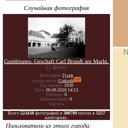
Случайная фотография
№
Gumbinnen. Geschaft Carl Brandt am Markt.
(1 фото)
Категория:
Гусев
VIP
Автор поста:
Crakodil
Год съемки:
1930
Дата:
06.09.2020 14:53
Рейтинг:
0
Комментарии:
0
Карта:
-
Всего
523438
фотографий в
300789
постах в
5257
категориях.
Пользователи из этого города: