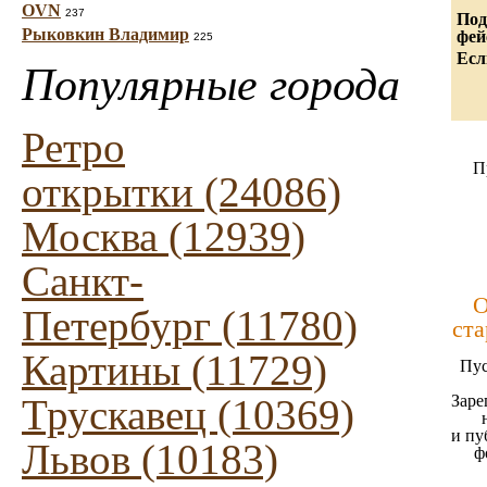
OVN
237
Под
Рыковкин Владимир
фей
225
Есл
Популярные города
Ретро
П
открытки (24086)
Москва (12939)
Санкт-
О
Петербург (11780)
ста
Картины (11729)
Пус
Трускавец (10369)
Заре
и пу
Львов (10183)
ф